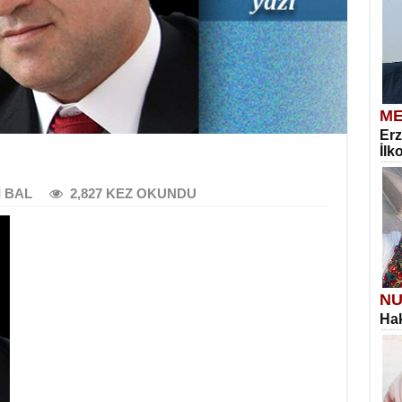
ME
Erz
İlk
 BAL
2,827 KEZ OKUNDU
NU
Hak