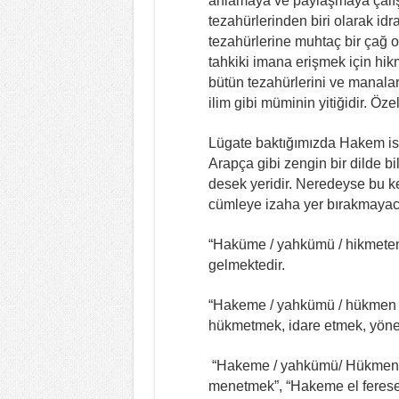
anlamaya ve paylaşmaya çalış
tezahürlerinden biri olarak i
tezahürlerine muhtaç bir çağ o
tahkiki imana erişmek için hikm
bütün tezahürlerini ve manala
ilim gibi müminin yitiğidir. Öze
Lügate baktığımızda Hakem ism
Arapça gibi zengin bir dilde b
desek yeridir. Neredeyse bu k
cümleye izaha yer bırakmayaca
“Haküme / yahkümü / hikmeten
gelmektedir.
“Hakeme / yahkümü / hükmen v
hükmetmek, idare etmek, yöne
“Hakeme / yahkümü/ Hükmen an
menetmek”, “Hakeme el ferese”