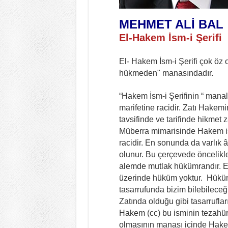
MEHMET ALİ BAL
El-Hakem İsm-i Şerifi
El- Hakem İsm-i Şerifi çok öz 
hükmeden" manasındadır.
“Hakem İsm-i Şerifinin “ manal
marifetine racidir. Zatı Hakemi
tavsifinde ve tarifinde hikmet 
Müberra mimarisinde Hakem ism
racidir. En sonunda da varlık 
olunur. Bu çerçevede öncelikle 
alemde mutlak hükümrandır. E
üzerinde hüküm yoktur. Hüküml
tasarrufunda bizim bilebilece
Zatında olduğu gibi tasarruflar
Hakem (cc) bu isminin tezahürüy
olmasının manası içinde Hakem