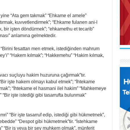
 yine “Ata gem takmak” “Ehkame el amele”
tırmak, kuvvetlendirmek”; “Ehkame fulanen ani-l
k, bir işten döndürmek”; “ehkamethu et tecarib”
AB
pması” anlamına gelmektedir.
Mak
İL
Se
Uçu
Ne 
“Birini fesattan men etmek, istediğinden mahrum
şey’i” “Hakem kılmak”; “Hakkemehu” “Hakim kılmak,
cı suçluyu hakim huzuruna çağırmak”tır.
” “Bir işte hakem olmayı kabul etmek”; “İhtekame
AR
ırmak”; “İhtekame el hasmani ilel hakim” “Mahkemeye
Naa
FA
İl
 “Bir işte istediği gibi tasarrufta bulunmak”
El 
Gel
i” “Bir işte tasarruf edip, istediği gibi hükmetmek”,
tebedde” “Despot gibi hükmetmek”tir. “İstehkame
” “Bir iş veya bir şey muhkem olmak”, münferit