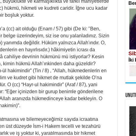
 büyüklükte ve karmaşıklıkta ve farklı mahiyetlerde
Ben
 hükmü, hikmeti ve kudreti caridir. İğne ucu kadar
ir boşluk yoktur.
h’a (cc) ait olduğu (Enam / 57) gibi (De ki: "Ben,
 belge üzerindeyim, siz ise onu yalanladınız. Sizin
İS
p) yanımda değildir. Hüküm yalnızca Allah'ındır. O,
Ekr
denlerin en hayırlısıdır.) hâkimiyetin icrası da
Si
âlâ cahiliye devrinin hükmünü mü istiyorlar? Kesin
İki
n, kimin hükmü Allah’ınkinden daha güzeldir?
-ül hakimindir” (Tin / 8) , “Allah, hükmedenlerin en
İlim ve kudret gibi hikmet de mutlak şekilde O’na
ür. O (cc) “Hayr-ul hakimindir” (Araf / 87), yani
ır: “Eğer içinizden bir gurup benimle gönderilene
UNUT
AH
, Allah aranızda hükmedinceye kadar bekleyin. O
Öme
hakimin)”.
Tah
Me
Eski
yaratmasına ve bilemeyeceğimiz sayıda icraatına
 en üst düzeyde İsm-i Hakem tecelli ve tezahürü
arlık ve iş yoktur ki, yaratılmasında bir hikmet