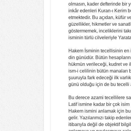
olmasın, kader defterinde bir y
inkâr edenleri Kuran-ı Kerim b
etmektedir. Bu açıdan, küfür v
güzellikler, hikmetler ve sana
göstermemek, inceliklerini ta
isminin türlü cilveleriyle Yara
Hakem İsminin tecellisinin en
din günüdür. Bütün hesapların g
hükmün verileceği, kudret ve i
ism-i celilinin bütün manaları b
şuuruyla fark edeceği ilk varl
günü olduğu için de bu tecelli 
Bu derece azami tecellilere sa
Latif ismine kadar bir çok isim 
Hakem ismini anlamak için bu i
gelir. Yazılarımızı takip edenl
itibarıyla değil de objektif bilg