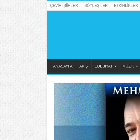
ÇEVİRİ ŞİİRLER
SÖYLEŞİLER
ETKİNLİKLER
ANASAYFA
AKIŞ
EDEBİYAT
MÜZİK