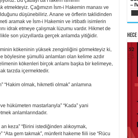
SI
ıyoruz. Bu çabayı da Hakem isminin
– IV
Oru
drak etmekteyiz. Çağımızın İsm-i Hakemin manası ve
Su
lduğunu düşünebiliriz. Anane ve örflerin taklidinden
Yılk
eti aramak ve İsm-i Hakemin ve irtibatlı isimlerin
rını idrak etmeye çalışmak lüzumu vardır. Hikmet de
Hece 
llikle son yüzyıllarda gerçek anlamda yitiğidir.
inin kökeninin yüksek zenginliğini görmekteyiz ki,
AB
ile böylesine şümullü anlamları olan kelime azdır
HA
Mih
elimenin kökenleri birçok anlamı başka bir kelimeye,
Lai
Fe
Ram
k tarzda içermektedir.
Ker
” “Hakim olmak, hikmetli olmak” anlamına
e hükümeten mastarlarıyla” “Kada” yani
tmek anlamlarındadır.
ME
İsti
Sİ
Ha
 keza” “Birini istediğinden alıkoymak,
Çat
Haz
 “Ata gem takmak”, münferit hakeme fiili ise “Rücu