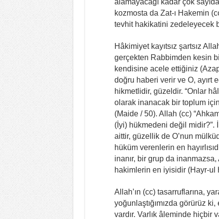
alamayacağı kadar çok sayıda,
kozmosta da Zat-ı Hakemin (cc)
tevhit hakikatini zedeleyecek b
Hâkimiyet kayıtsız şartsız Alla
gerçekten Rabbimden kesin bir
kendisine acele ettiğiniz (Aza
doğru haberi verir ve O, ayırt e
hikmetlidir, güzeldir. “Onlar h
olarak inanacak bir toplum içi
(Maide / 50). Allah (cc) “Ahkam
(İyi) hükmedeni değil midir?”. 
aittir, güzellik de O’nun mülküd
hüküm verenlerin en hayırlısıd
inanır, bir grup da inanmazsa
hakimlerin en iyisidir (Hayr-ul 
Allah’ın (cc) tasarruflarına, 
yoğunlaştığımızda görürüz ki,
vardır. Varlık âleminde hiçbir v