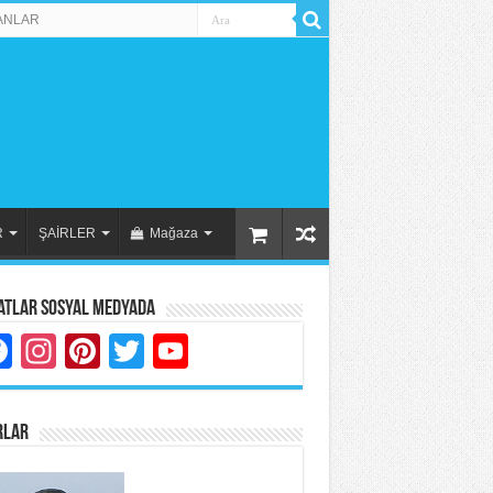
ANLAR
R
ŞAİRLER
Mağaza
atlar Sosyal Medyada
Facebook
Instagram
Pinterest
Twitter
YouTube
RLAR