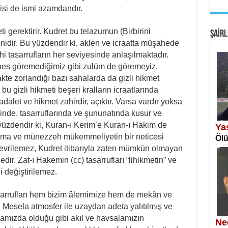
EM
ikisi de ismi azamdandır.
Fan
i gerektirir. Kudret bu telazumun (Birbirini
ŞAİRL
nidir. Bu yüzdendir ki, aklen ve icraatta müşahede
ahi tasarrufların her seviyesinde anlaşılmaktadır.
bes göremediğimiz gibi zulüm de göremeyiz.
akte zorlandığı bazı sahalarda da gizli hikmet
bu gizli hikmeti beşeri kralların icraatlarında
alet ve hikmet zahirdir, açıktır. Varsa vardır yoksa
SA
rinde, tasarruflarında ve şununatında kusur ve
Erk
yüzdendir ki, Kuran-ı Kerim’e Kuran-ı Hakim de
Ya
 esma ve münezzeh mükemmeliyetin bir neticesi
Ölü
çevrilemez, Kudret itibarıyla zaten mümkün olmayan
edir. Zat-ı Hakemin (cc) tasarrufları “lihikmetin” ve
li değiştirilemez.
asarrufları hem bizim âlemimize hem de mekân ve
NE
 Mesela atmosfer ile uzaydan adeta yalıtılmış ve
Öğr
mızda olduğu gibi akıl ve havsalamızın
Ne