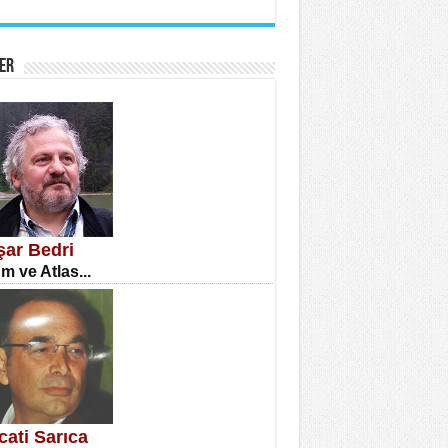
İNE CUMA
atizm Çıkmazı...
ER
TILMIŞ ÜMİT ÇETİNKAYA
enlik...
şar Bedri
m ve Atlas...
CLA DİLEK ARSLAN
etmenler Günü Mahkemesi...
cati Sarıca