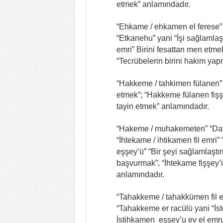
etmek” anlamındadır.
“Ehkame / ehkamen el ferese”
“Etkanehu” yani “İşi sağlamlaş
emri” Birini fesattan men etme
“Tecrübelerin birini hakim ya
“Hakkeme / tahkimen fülanen” 
etmek”; “Hakkeme fülanen fiş
tayin etmek” anlamındadır.
“Hakeme / muhakemeten” “Dava
“İhtekame / ihtikamen fil emri
eşşey’ü” “Bir şeyi sağlamlaşt
başvurmak”, “İhtekame fişşey’i”
anlamındadır.
“Tahakkeme / tahakkümen fil emr
“Tahakkeme er racülü yani “İs
İstihkamen eşşey’u ev el emru