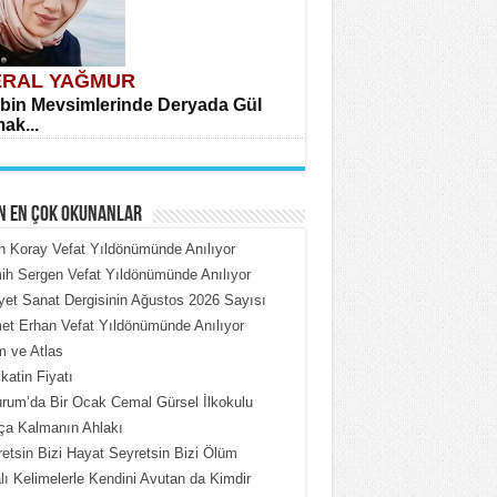
RAL YAĞMUR
bin Mevsimlerinde Deryada Gül
ak...
N EN ÇOK OKUNANLAR
n Koray Vefat Yıldönümünde Anılıyor
h Sergen Vefat Yıldönümünde Anılıyor
iyet Sanat Dergisinin Ağustos 2026 Sayısı
HMET ÇOBAN
t Erhan Vefat Yıldönümünde Anılıyor
rdeki Put Dışardaki Maskeler...
 ve Atlas
katin Fiyatı
rum’da Bir Ocak Cemal Gürsel İlkokulu
ça Kalmanın Ahlakı
etsin Bizi Hayat Seyretsin Bizi Ölüm
lı Kelimelerle Kendini Avutan da Kimdir