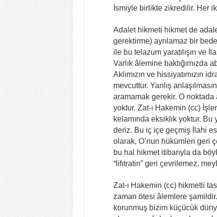
İsmiyle birlikte zikredilir. Her 
Adalet hikmeti hikmet de adalet
gerektirme) ayrılamaz bir bede
ile bu telazum yaratılışın ve İl
Varlık âlemine baktığımızda a
Aklımızın ve hissiyatımızın idr
mevcuttur. Yanlış anlaşılmasın 
aramamak gerekir. O noktada ad
yoktur. Zat-ı Hakemin (cc) İşle
kelamında eksiklik yoktur. Bu 
deriz. Bu iç içe geçmiş İlahi
olarak, O’nun hükümleri geri 
bu hal hikmet itibarıyla da böyl
“lifıtratin” geri çevrilemez, mey
Zat-ı Hakemin (cc) hikmetli t
zaman ötesi âlemlere şamildir.
korunmuş bizim küçücük dünya