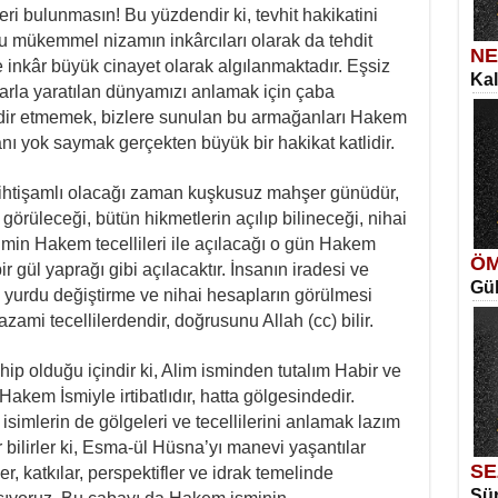
eri bulunmasın! Bu yüzdendir ki, tevhit hakikatini
u mükemmel nizamın inkârcıları olarak da tehdit
NE
e inkâr büyük cinayet olarak algılanmaktadır. Eşsiz
Kal
SE
tlarla yaratılan dünyamızı anlamak için çaba
İns
Ka
kdir etmemek, bizlere sunulan bu armağanları Hakem
Aya
tanı yok saymak gerçekten büyük bir hakikat katlidir.
 ihtişamlı olacağı zaman kuşkusuz mahşer günüdür,
örüleceği, bütün hikmetlerin açılıp bilineceği, nihai
lmin Hakem tecellileri ile açılacağı o gün Hakem
ÖM
ir gül yaprağı gibi açılacaktır. İnsanın iradesi ve
Gül
ME
ık yurdu değiştirme ve nihai hesapların görülmesi
Vag
Me
azami tecellilerdendir, doğrusunu Allah (cc) bilir.
Elm
hip olduğu içindir ki, Alim isminden tutalım Habir ve
Hakem İsmiyle irtibatlıdır, hatta gölgesindedir.
simlerin de gölgeleri ve tecellilerini anlamak lazım
er bilirler ki, Esma-ül Hüsna’yı manevi yaşantılar
SE
iler, katkılar, perspektifler ve idrak temelinde
Sür