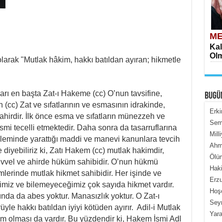
ME
Kal
Olm
olarak "Mutlak hâkim, hakkı batıldan ayıran; hikmetle
arı en başta Zat-ı Hakeme (cc) O’nun tavsifine,
BUGÜ
n (cc) Zat ve sıfatlarının ve esmasının idrakinde,
Erki
zahirdir. İlk önce esma ve sıfatların münezzeh ve
Semi
i tecelli etmektedir. Daha sonra da tasarruflarına
Mill
ME
âleminde yarattığı maddi ve manevi kanunlara tevcih
Ahme
İçe
diyebiliriz ki, Zatı Hakem (cc) mutlak hakimdir,
Ölüm
vvel ve ahirde hüküm sahibidir. O’nun hükmü
Haki
erinde mutlak hikmet sahibidir. Her işinde ve
Erzu
ğimiz ve bilemeyeceğimiz çok sayıda hikmet vardır.
Hoş
ında da abes yoktur. Manasızlık yoktur. O Zat-ı
Seyr
le hakkı batıldan iyiyi kötüden ayırır. Adil-i Mutlak
Yara
 olması da vardır. Bu yüzdendir ki, Hakem İsmi Adl