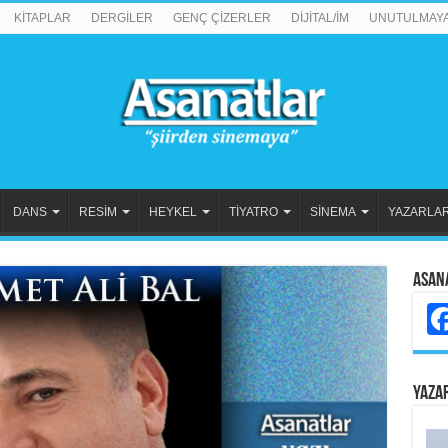
KİTAPLAR
DERGİLER
GENÇ ÇİZERLER
DİJİTAL/İM
UNUTULMAY
DANS
RESİM
HEYKEL
TİYATRO
SİNEMA
YAZARLA
Asan
YAZA