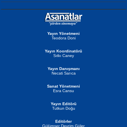
NURAN KÖSE BAYDAR
Neva Selçuk
Gün Güzeli...
Ben Deniz Değilim ki...
Yayın Yönetmeni
Teodora Doni
Yayın Koordinatörü
Sıtkı Caney
Yayın Danışmanı
MUSTAFA ORAL
Ahmet Aydın
Necati Sarıca
Şiir, Siyaseti Kaldırmıyor Tanpınar...
Helin...
Sanat Yönetmeni
Esra Cansu
Yayın Editörü
Tutkun Doğu
Editörler
İSMAİL OKUTAN
Gülümser Devrim Güler
Fatma Camcı