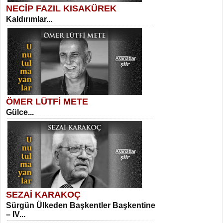
NECİP FAZIL KISAKÜREK
Kaldırımlar...
SELAHATTİN YILDIZ
İnsanın Zindanı...
Kadir Ünal
Ayağıma Dolanan Yokuş...
ÖMER LÜTFİ METE
Gülce...
MEHMET TAŞTAN
Vagon’da Bir Şairle...
Mehmet Çoban
Elmira...
SEZAİ KARAKOÇ
Sürgün Ülkeden Başkentler Başkentine
SITKI CANEY
– IV...
Oruçla Devrim ve Özgürlüğe…...
Suavi Kemal Yazgıç