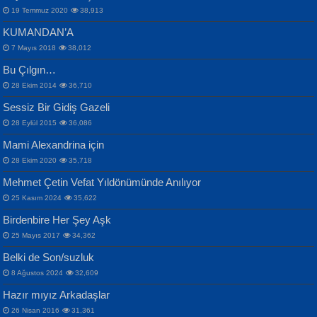
19 Temmuz 2020
38,913
KUMANDAN’A
7 Mayıs 2018
38,012
Bu Çılgın…
ERDEM BAYAZIT
28 Ekim 2014
36,710
Sana, Bana, Vatanıma, Ülkemin
İPEK ACAR SERT
Selahattin Yıldız
Sessiz Bir Gidiş Gazeli
İnsanlarına Dair...
Gazze’nin Şecaati, Ümmetin İmtihanı...
İdrakimle Üşürken...
28 Eylül 2015
36,086
Mami Alexandrina için
28 Ekim 2020
35,718
Mehmet Çetin Vefat Yıldönümünde Anılıyor
25 Kasım 2024
35,622
Birdenbire Her Şey Aşk
NAZIM HİKMET RAN
MAHMUT GÜRBÜZ
Songül Özel
25 Mayıs 2017
34,362
Bir Cezaevinde, Tecritteki Adamın
İbrahim Olmak ve Bitirebilmek...
Mahzen...
Mektupları...
Belki de Son/suzluk
8 Ağustos 2024
32,609
Hazır mıyız Arkadaşlar
26 Nisan 2016
31,361