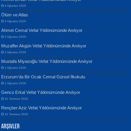
4 Ağustos 2026
Ölüm ve Atlas
3 Ağustos 2026
Ahmet Cemal Vefat Yıldönümünde Anılıyor
Banu Sancak
ATİLLA ÖZEN
2 Ağustos 2026
Defterimden İçeri...
Sultan Olmadan Önce Eyüp...
Muzaffer Akgün Vefat Yıldönümünde Anılıyor
2 Ağustos 2026
Mustafa Miyasoğlu Vefat Yıldönümünde Anılıyor
1 Ağustos 2026
Erzurum’da Bir Ocak Cemal Gürsel İlkokulu
1 Ağustos 2026
İsmail Aydos
EKREM KARABABA
Genco Erkal Vefat Yıldönümünde Anılıyor
İnkisar...
Yaralı Şiir...
31 Temmuz 2026
Rençber Aziz Vefat Yıldönümünde Anılıyor
31 Temmuz 2026
Arşivler