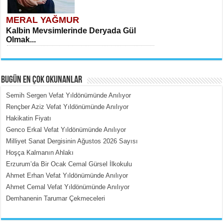
MERAL YAĞMUR
Kalbin Mevsimlerinde Deryada Gül
Olmak...
BUGÜN EN ÇOK OKUNANLAR
Semih Sergen Vefat Yıldönümünde Anılıyor
Rençber Aziz Vefat Yıldönümünde Anılıyor
Hakikatin Fiyatı
MEHMET ÇOBAN
Genco Erkal Vefat Yıldönümünde Anılıyor
İçerdeki Put Dışardaki Maskeler...
Milliyet Sanat Dergisinin Ağustos 2026 Sayısı
Hoşça Kalmanın Ahlakı
Erzurum’da Bir Ocak Cemal Gürsel İlkokulu
Ahmet Erhan Vefat Yıldönümünde Anılıyor
Ahmet Cemal Vefat Yıldönümünde Anılıyor
Demhanenin Tarumar Çekmeceleri
EMİNE CUMA