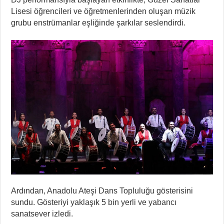
Lisesi öğrencileri ve öğretmenlerinden oluşan müzik
grubu enstrümanlar eşliğinde şarkılar seslendirdi.
Ardından, Anadolu Ateşi Dans Topluluğu gösterisini
sundu. Gösteriyi yaklaşık 5 bin yerli ve yabancı
sanatsever izledi.