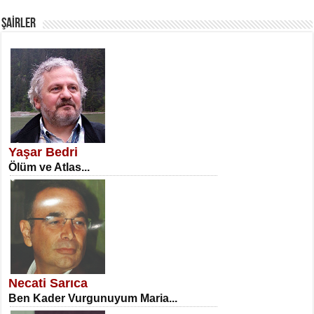
Fanatizm Çıkmazı...
ŞAİRLER
SATILMIŞ ÜMİT ÇETİNKAYA
Erkenlik...
Yaşar Bedri
Ölüm ve Atlas...
NECLA DİLEK ARSLAN
Öğretmenler Günü Mahkemesi...
Necati Sarıca
Ben Kader Vurgunuyum Maria...