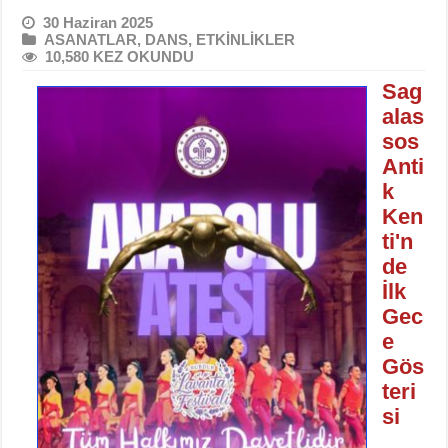
30 Haziran 2025
ASANATLAR
,
DANS
,
ETKİNLİKLER
10,580 KEZ OKUNDU
Sag
alas
sos
Anti
k
Ken
ti'n
de
İlk
Gec
e
Gös
teri
si