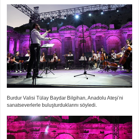
Burdur Valisi Tülay Baydar Bilgihan, Anadolu Ateşi'ni
sanatseverlerle buluşturduklarını söyledi.