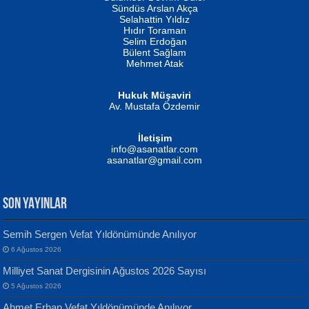
Erkeklerin Kahrolması Ne Demektir
Sündüs Arslan Akça
Evvel Zaman Tanrıçası...
Biliyor musunuz? ...
Selahattin Yıldız
Hıdır Toraman
Selim Erdoğan
Bülent Sağlam
Mehmet Atak
Hukuk Müşaviri
Av. Mustafa Özdemir
Mustafa Oral
NUHAN NEBİ ÇAM
İletişim
Yağmur Mangası...
Kaptan...
info@asanatlar.com
asanatlar@gmail.com
SON YAYINLAR
Semih Sergen Vefat Yıldönümünde Anılıyor
6 Ağustos 2026
Yılmaz Ekinci
MUSTAFA KELOĞLU
Milliyet Sanat Dergisinin Ağustos 2026 Sayısı
Geceye Söylenen...
Yarına İz Bırakmak...
5 Ağustos 2026
Ahmet Erhan Vefat Yıldönümünde Anılıyor