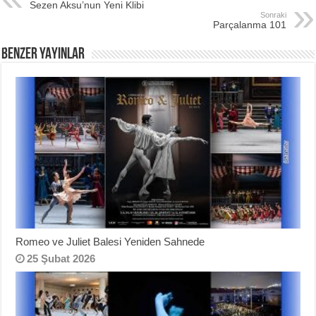
Sezen Aksu’nun Yeni Klibi
b
st
Sonraki
Parçalanma 101
o
BENZER YAYINLAR
o
k
Romeo ve Juliet Balesi Yeniden Sahnede
25 Şubat 2026