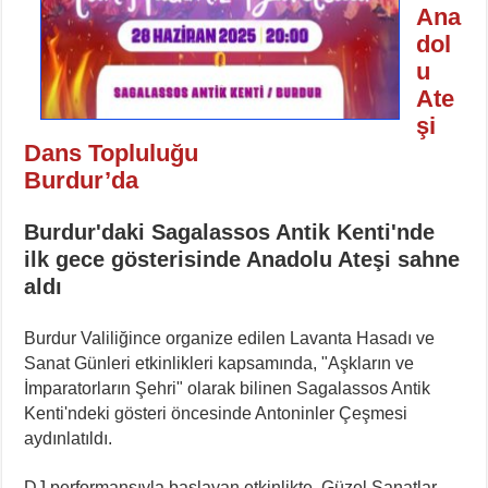
Ana
dol
u
Ate
şi
Dans Topluluğu
Burdur’da
Burdur'daki Sagalassos Antik Kenti'nde
ilk gece gösterisinde Anadolu Ateşi sahne
aldı
Burdur Valiliğince organize edilen Lavanta Hasadı ve
Sanat Günleri etkinlikleri kapsamında, "Aşkların ve
İmparatorların Şehri" olarak bilinen Sagalassos Antik
Kenti'ndeki gösteri öncesinde Antoninler Çeşmesi
aydınlatıldı.
DJ performansıyla başlayan etkinlikte, Güzel Sanatlar