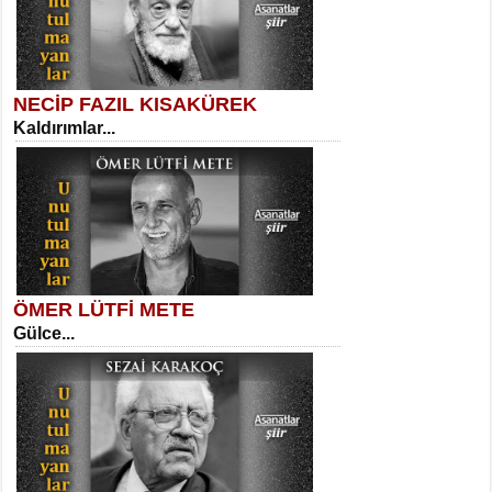
NECİP FAZIL KISAKÜREK
Kaldırımlar...
SELAHATTİN YILDIZ
İnsanın Zindanı...
Kadir Ünal
Ayağıma Dolanan Yokuş...
ÖMER LÜTFİ METE
Gülce...
MEHMET TAŞTAN
Vagon’da Bir Şairle...
Mehmet Çoban
Elmira...