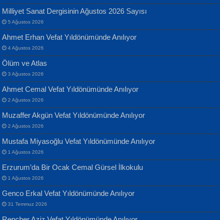
Yılmaz Ekinci
MUSTAFA KELOĞLU
Milliyet Sanat Dergisinin Ağustos 2026 Sayısı
Geceye Söylenen...
Yarına İz Bırakmak...
5 Ağustos 2026
Ahmet Erhan Vefat Yıldönümünde Anılıyor
4 Ağustos 2026
Ölüm ve Atlas
3 Ağustos 2026
Ahmet Cemal Vefat Yıldönümünde Anılıyor
Banu Sancak
ATİLLA ÖZEN
2 Ağustos 2026
Defterimden İçeri...
Sultan Olmadan Önce Eyüp...
Muzaffer Akgün Vefat Yıldönümünde Anılıyor
2 Ağustos 2026
Mustafa Miyasoğlu Vefat Yıldönümünde Anılıyor
1 Ağustos 2026
Erzurum’da Bir Ocak Cemal Gürsel İlkokulu
1 Ağustos 2026
İsmail Aydos
EKREM KARABABA
Genco Erkal Vefat Yıldönümünde Anılıyor
İnkisar...
Yaralı Şiir...
31 Temmuz 2026
Rençber Aziz Vefat Yıldönümünde Anılıyor