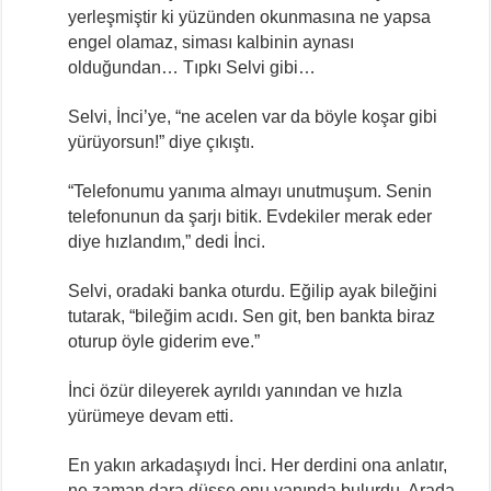
yerleşmiştir ki yüzünden okunmasına ne yapsa
engel olamaz, siması kalbinin aynası
olduğundan… Tıpkı Selvi gibi…
Selvi, İnci’ye, “ne acelen var da böyle koşar gibi
yürüyorsun!” diye çıkıştı.
“Telefonumu yanıma almayı unutmuşum. Senin
telefonunun da şarjı bitik. Evdekiler merak eder
diye hızlandım,” dedi İnci.
Selvi, oradaki banka oturdu. Eğilip ayak bileğini
tutarak, “bileğim acıdı. Sen git, ben bankta biraz
oturup öyle giderim eve.”
İnci özür dileyerek ayrıldı yanından ve hızla
yürümeye devam etti.
En yakın arkadaşıydı İnci. Her derdini ona anlatır,
ne zaman dara düşse onu yanında bulurdu. Arada