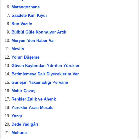
o
Marangozhane
k
Saadete Kim Kıydı
Son Vazife
Bülbül Güle Konmuyor Artık
Meryem’den Haber Var
Mevila
Yolun Düşerse
Güven Kaybından Yitirilen Yürekler
Betimlemeye Dair Diyeceklerim Var
Güneşin Yakamadığı Pervane
Mahir Çavuş
Renkler Zıtlık ve Ahenk
Yürekler Arası Mesafe
Yazgı
Dede Yadigârı
Meftune