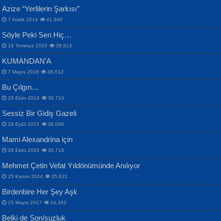
CAHİT SITKI TARANCI
Azize “Yerlilerin Şarkısı”
Otuz Beş Yaş Şiiri...
VAHDETTİN YİĞİTCAN
Bülent Sağlam
7 Aralık 2014
41,940
Samimiyet Nedir?...
Mescid-i Aksâ Üstüne Ay!...
Söyle Peki Sen Hiç…
19 Temmuz 2020
38,913
KUMANDAN’A
7 Mayıs 2018
38,012
Bu Çılgın…
ERDEM BAYAZIT
28 Ekim 2014
36,710
Sana, Bana, Vatanıma, Ülkemin
İPEK ACAR SERT
Selahattin Yıldız
Sessiz Bir Gidiş Gazeli
İnsanlarına Dair...
Gazze’nin Şecaati, Ümmetin İmtihanı...
İdrakimle Üşürken...
28 Eylül 2015
36,086
Mami Alexandrina için
28 Ekim 2020
35,718
Mehmet Çetin Vefat Yıldönümünde Anılıyor
25 Kasım 2024
35,622
Birdenbire Her Şey Aşk
NAZIM HİKMET RAN
MAHMUT GÜRBÜZ
Songül Özel
25 Mayıs 2017
34,362
Bir Cezaevinde, Tecritteki Adamın
İbrahim Olmak ve Bitirebilmek...
Mahzen...
Mektupları...
Belki de Son/suzluk