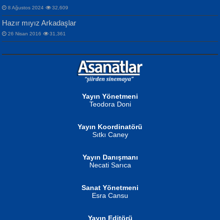
8 Ağustos 2024
32,609
Hazır mıyız Arkadaşlar
26 Nisan 2016
31,361
NURAN KÖSE BAYDAR
Neva Selçuk
Gün Güzeli...
Ben Deniz Değilim ki...
Yayın Yönetmeni
Teodora Doni
Yayın Koordinatörü
Sıtkı Caney
Yayın Danışmanı
MUSTAFA ORAL
Ahmet Aydın
Necati Sarıca
Şiir, Siyaseti Kaldırmıyor Tanpınar...
Helin...
Sanat Yönetmeni
Esra Cansu
Yayın Editörü