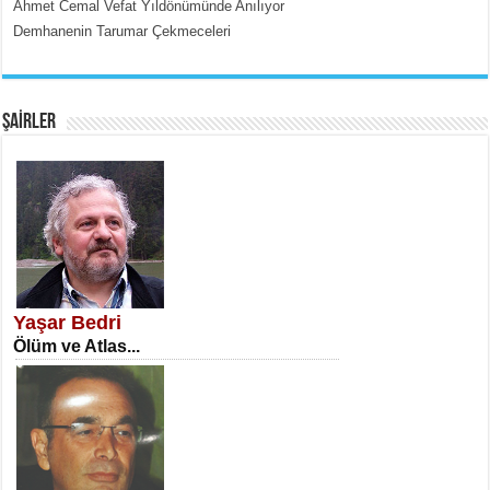
Ahmet Cemal Vefat Yıldönümünde Anılıyor
Demhanenin Tarumar Çekmeceleri
EMİNE CUMA
Fanatizm Çıkmazı...
ŞAİRLER
SATILMIŞ ÜMİT ÇETİNKAYA
Erkenlik...
Yaşar Bedri
Ölüm ve Atlas...
NECLA DİLEK ARSLAN