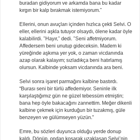
buradan gidiyorum ve arkamda bana bu kadar
kırgın bir kalp bırakmak istemiyorum."
Ellerini, onun avuçları içinden hızlıca çekti Selvi. O
eller, ellerini aşkla tutuyor olsaydı, ölene kadar öyle
kalabilirdi. "Hayır," dedi. "Seni affetmiyorum.
Affedersem beni unutup gideceksin. Madem ki
yüreğinde aşkıma yer yok, o zaman vicdanında
azap olarak kalayım; sızladıkça beni hatırlamış
olursun. Kalbinde yoksam vicdanında ara beni.
Selvi sonra işaret parmağını kalbine bastırdı.
“Burası seni bir türlü affedemiyor. Seninle ilk
karşılaştığımız gün ne güzel tebessüm etmiştin;
bana hep öyle bakacağını zannettim. Meğer dikenli
kalbine çekmek için kurduğun bir tuzakmış, güle
benzeyen ve gülümseyen yüzün.”
Emre, bu sözleri duyunca olduğu yerde donup
kaldı. Dönüp, ondan koşarak uzaklaşan Selvi’nin