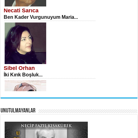
Öğretmenler Günü Mahkemesi...
Necati Sarıca
Ben Kader Vurgunuyum Maria...
İSA KARATEPE
Ekranlar Arasında Kaybolan İnsan...
Sibel Orhan
İki Kırık Boşluk...
UNUTULMAYANLAR
AHMET URFALI
Ömer Lütfi Mete’nin “Gülce” Şiirini
Tahlil Denemesi...
Meral Yağmur
Eski Bir Şiir...