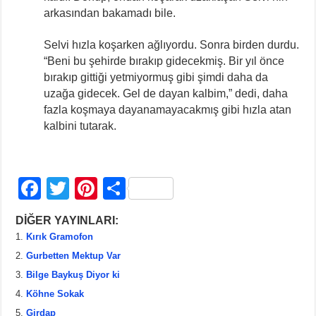
arkasından bakamadı bile.
Selvi hızla koşarken ağlıyordu. Sonra birden durdu.
“Beni bu şehirde bırakıp gidecekmiş. Bir yıl önce
bırakıp gittiği yetmiyormuş gibi şimdi daha da
uzağa gidecek. Gel de dayan kalbim,” dedi, daha
fazla koşmaya dayanamayacakmış gibi hızla atan
kalbini tutarak.
F
T
Pi
S
a
wi
nt
h
DİĞER YAYINLARI:
c
tt
er
ar
Kırık Gramofon
e
er
e
e
Gurbetten Mektup Var
b
st
Bilge Baykuş Diyor ki
Köhne Sokak
o
Girdap