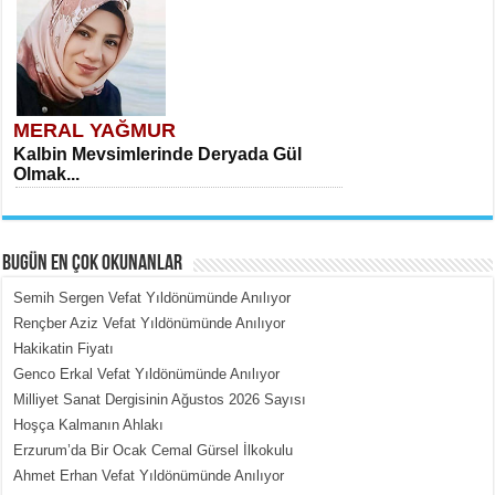
MERAL YAĞMUR
Kalbin Mevsimlerinde Deryada Gül
Olmak...
BUGÜN EN ÇOK OKUNANLAR
Semih Sergen Vefat Yıldönümünde Anılıyor
Rençber Aziz Vefat Yıldönümünde Anılıyor
Hakikatin Fiyatı
MEHMET ÇOBAN
Genco Erkal Vefat Yıldönümünde Anılıyor
İçerdeki Put Dışardaki Maskeler...
Milliyet Sanat Dergisinin Ağustos 2026 Sayısı
Hoşça Kalmanın Ahlakı
Erzurum’da Bir Ocak Cemal Gürsel İlkokulu
Ahmet Erhan Vefat Yıldönümünde Anılıyor