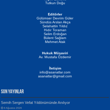
Tutkun Doğu
Editörler
İSMAİL OKUTAN
Gülümser Devrim Güler
Fatma Camcı
Erkeklerin Kahrolması Ne Demektir
Sündüs Arslan Akça
Evvel Zaman Tanrıçası...
Biliyor musunuz? ...
Selahattin Yıldız
Hıdır Toraman
Selim Erdoğan
Bülent Sağlam
Mehmet Atak
Hukuk Müşaviri
Av. Mustafa Özdemir
Mustafa Oral
NUHAN NEBİ ÇAM
İletişim
Yağmur Mangası...
Kaptan...
info@asanatlar.com
asanatlar@gmail.com
SON YAYINLAR
Semih Sergen Vefat Yıldönümünde Anılıyor
6 Ağustos 2026