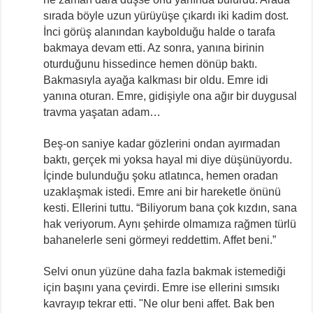
sırada böyle uzun yürüyüşe çıkardı iki kadim dost.
İnci görüş alanından kaybolduğu halde o tarafa
bakmaya devam etti. Az sonra, yanına birinin
oturduğunu hissedince hemen dönüp baktı.
Bakmasıyla ayağa kalkması bir oldu. Emre idi
yanına oturan. Emre, gidişiyle ona ağır bir duygusal
travma yaşatan adam…
Beş-on saniye kadar gözlerini ondan ayırmadan
baktı, gerçek mi yoksa hayal mi diye düşünüyordu.
İçinde bulunduğu şoku atlatınca, hemen oradan
uzaklaşmak istedi. Emre ani bir hareketle önünü
kesti. Ellerini tuttu. “Biliyorum bana çok kızdın, sana
hak veriyorum. Aynı şehirde olmamıza rağmen türlü
bahanelerle seni görmeyi reddettim. Affet beni.”
Selvi onun yüzüne daha fazla bakmak istemediği
için başını yana çevirdi. Emre ise ellerini sımsıkı
kavrayıp tekrar etti. "Ne olur beni affet. Bak ben