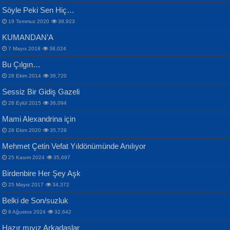
Mescid-i Aksâ Üstüne Ay!...
Söyle Peki Sen Hiç…
19 Temmuz 2020
38,923
KUMANDAN’A
7 Mayıs 2018
38,024
Bu Çılgın…
ERDEM BAYAZIT
28 Ekim 2014
36,720
Sana, Bana, Vatanıma, Ülkemin
İPEK ACAR SERT
Selahattin Yıldız
Sessiz Bir Gidiş Gazeli
İnsanlarına Dair...
Gazze’nin Şecaati, Ümmetin İmtihanı...
İdrakimle Üşürken...
28 Eylül 2015
36,094
Mami Alexandrina için
28 Ekim 2020
35,728
Mehmet Çetin Vefat Yıldönümünde Anılıyor
25 Kasım 2024
35,697
Birdenbire Her Şey Aşk
NAZIM HİKMET RAN
MAHMUT GÜRBÜZ
Songül Özel
25 Mayıs 2017
34,372
Bir Cezaevinde, Tecritteki Adamın
İbrahim Olmak ve Bitirebilmek...
Mahzen...
Mektupları...
Belki de Son/suzluk
8 Ağustos 2024
32,642
Hazır mıyız Arkadaşlar