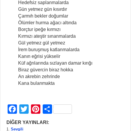
Hedefsiz saplanmalarda
Gün yetmez gün kısırdır
Çarmıh bekler doğumlar
Ölümler hurma ağacı altında
Borçtur ipeğe kırmızı
Kırmızı ateştir sınanmalarda
Gül yetmez gül yetmez
İrem buruşmuş katlanmalarda
Kanın eğrisi yükselir
Küf ağrılarında sızlayan damar kırığı
Biraz güvercin biraz hokka
An akrebin zehrinde
Kana bulanmakta
F
T
Pi
S
a
wi
nt
h
DİĞER YAYINLARI:
c
tt
er
ar
Sevgili