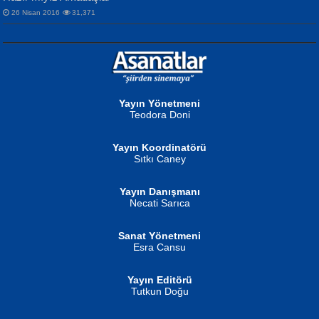
26 Nisan 2016
31,371
NURAN KÖSE BAYDAR
Neva Selçuk
Gün Güzeli...
Ben Deniz Değilim ki...
Yayın Yönetmeni
Teodora Doni
Yayın Koordinatörü
Sıtkı Caney
Yayın Danışmanı
MUSTAFA ORAL
Ahmet Aydın
Necati Sarıca
Şiir, Siyaseti Kaldırmıyor Tanpınar...
Helin...
Sanat Yönetmeni
Esra Cansu
Yayın Editörü
Tutkun Doğu