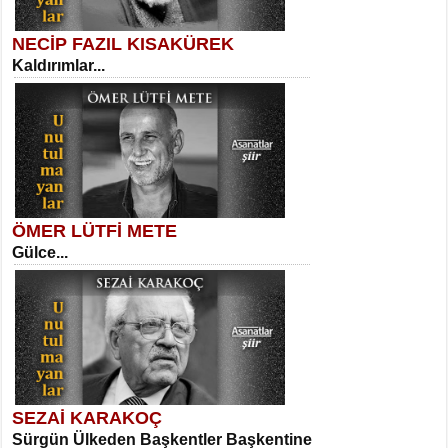
NECİP FAZIL KISAKÜREK
Kaldırımlar...
SELAHATTİN YILDIZ
İnsanın Zindanı...
Necati Sarıca
Ben Kader Vurgunuyum Maria...
ÖMER LÜTFİ METE
Gülce...
MEHMET TAŞTAN
Vagon’da Bir Şairle...
Sibel Orhan
İki Kırık Boşluk...
SEZAİ KARAKOÇ
Sürgün Ülkeden Başkentler Başkentine
SITKI CANEY