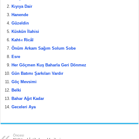
e
er
e
e
Kıyıya Dair
b
st
Hanende
Güzeldin
o
Küskün İlahisi
o
Kaht-ı Ricâl
k
Önüm Arkam Sağım Solum Sobe
Esre
Her Göçmen Kuş Baharla Geri Dönmez
Gün Batımı Şarkıları Vardır
Göç Mevsimi
Belki
Bahar Ağıt Kadar
Geceleri Aya
Öncesi