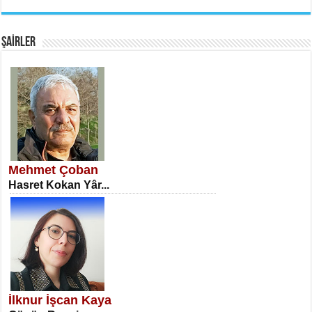
EMİNE CUMA
Fanatizm Çıkmazı...
ŞAİRLER
SATILMIŞ ÜMİT ÇETİNKAYA
Erkenlik...
Mehmet Çoban
Hasret Kokan Yâr...
NECLA DİLEK ARSLAN
Öğretmenler Günü Mahkemesi...
İlknur İşcan Kaya