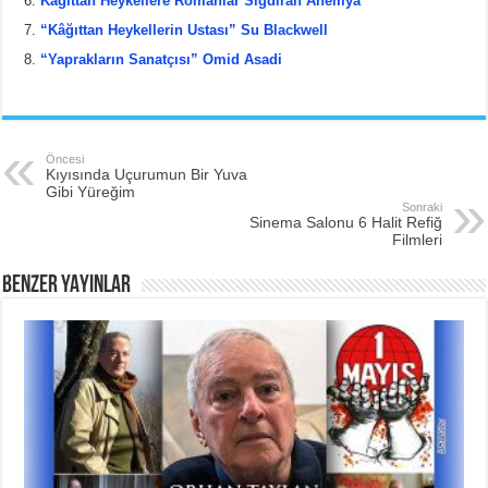
Kâğıttan Heykellere Romanlar Sığdıran Anemya
“Kâğıttan Heykellerin Ustası” Su Blackwell
“Yaprakların Sanatçısı” Omid Asadi
Öncesi
Kıyısında Uçurumun Bir Yuva
Gibi Yüreğim
Sonraki
Sinema Salonu 6 Halit Refiğ
Filmleri
BENZER YAYINLAR