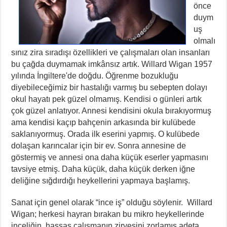
önce
duym
uş
olmalı
sınız zira sıradışı özellikleri ve çalışmaları olan insanları
bu çağda duymamak imkânsız artık. Willard Wigan 1957
yılında İngiltere'de doğdu. Öğrenme bozukluğu
diyebileceğimiz bir hastalığı varmış bu sebepten dolayı
okul hayatı pek güzel olmamış. Kendisi o günleri artık
çok güzel anlatıyor. Annesi kendisini okula bırakıyormuş
ama kendisi kaçıp bahçenin arkasında bir kulübede
saklanıyormuş. Orada ilk eserini yapmış. O kulübede
dolaşan karıncalar için bir ev. Sonra annesine de
göstermiş ve annesi ona daha küçük eserler yapmasını
tavsiye etmiş. Daha küçük, daha küçük derken iğne
deliğine sığdırdığı heykellerini yapmaya başlamış.
Sanat için genel olarak “ince iş” olduğu söylenir. Willard
Wigan; herkesi hayran bırakan bu mikro heykellerinde
inceliğin, hassas çalışmanın zirvesini zorlamış adeta.