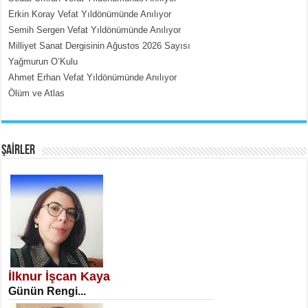
İçerdeki Put Dışardaki Maskeler...
Erkin Koray Vefat Yıldönümünde Anılıyor
Semih Sergen Vefat Yıldönümünde Anılıyor
Milliyet Sanat Dergisinin Ağustos 2026 Sayısı
Yağmurun O’Kulu
Ahmet Erhan Vefat Yıldönümünde Anılıyor
Ölüm ve Atlas
EMİNE CUMA
Fanatizm Çıkmazı...
ŞAİRLER
SATILMIŞ ÜMİT ÇETİNKAYA
Erkenlik...
İlknur İşcan Kaya
Günün Rengi...