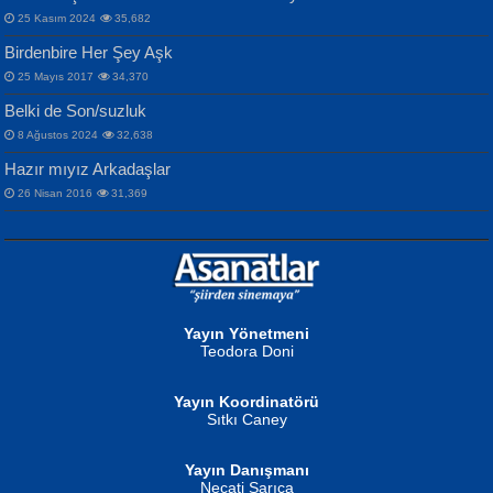
25 Kasım 2024
35,682
Birdenbire Her Şey Aşk
NAZIM HİKMET RAN
MAHMUT GÜRBÜZ
Songül Özel
25 Mayıs 2017
34,370
Bir Cezaevinde, Tecritteki Adamın
İbrahim Olmak ve Bitirebilmek...
Mahzen...
Mektupları...
Belki de Son/suzluk
8 Ağustos 2024
32,638
Hazır mıyız Arkadaşlar
26 Nisan 2016
31,369
NURAN KÖSE BAYDAR
Neva Selçuk
Gün Güzeli...
Ben Deniz Değilim ki...
Yayın Yönetmeni
Teodora Doni
Yayın Koordinatörü
Sıtkı Caney
Yayın Danışmanı
MUSTAFA ORAL
Ahmet Aydın
Necati Sarıca