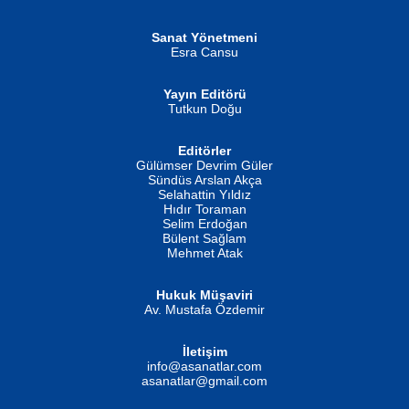
Şiir, Siyaseti Kaldırmıyor Tanpınar...
Helin...
Sanat Yönetmeni
Esra Cansu
Yayın Editörü
Tutkun Doğu
Editörler
İSMAİL OKUTAN
Gülümser Devrim Güler
Fatma Camcı
Erkeklerin Kahrolması Ne Demektir
Sündüs Arslan Akça
Evvel Zaman Tanrıçası...
Biliyor musunuz? ...
Selahattin Yıldız
Hıdır Toraman
Selim Erdoğan
Bülent Sağlam
Mehmet Atak
Hukuk Müşaviri
Av. Mustafa Özdemir
Mustafa Oral
NUHAN NEBİ ÇAM
İletişim
Yağmur Mangası...
Kaptan...
info@asanatlar.com
asanatlar@gmail.com