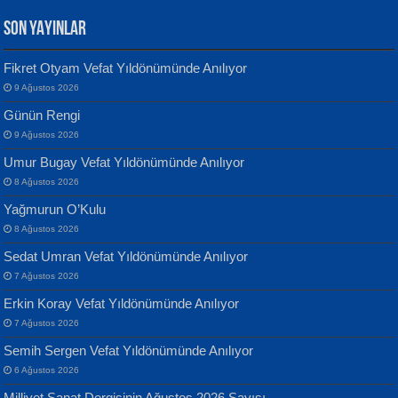
SON YAYINLAR
Fikret Otyam Vefat Yıldönümünde Anılıyor
9 Ağustos 2026
Yılmaz Ekinci
MUSTAFA KELOĞLU
Günün Rengi
Geceye Söylenen...
Yarına İz Bırakmak...
9 Ağustos 2026
Umur Bugay Vefat Yıldönümünde Anılıyor
8 Ağustos 2026
Yağmurun O’Kulu
8 Ağustos 2026
Sedat Umran Vefat Yıldönümünde Anılıyor
Banu Sancak
ATİLLA ÖZEN
7 Ağustos 2026
Defterimden İçeri...
Sultan Olmadan Önce Eyüp...
Erkin Koray Vefat Yıldönümünde Anılıyor
7 Ağustos 2026
Semih Sergen Vefat Yıldönümünde Anılıyor
6 Ağustos 2026
Milliyet Sanat Dergisinin Ağustos 2026 Sayısı