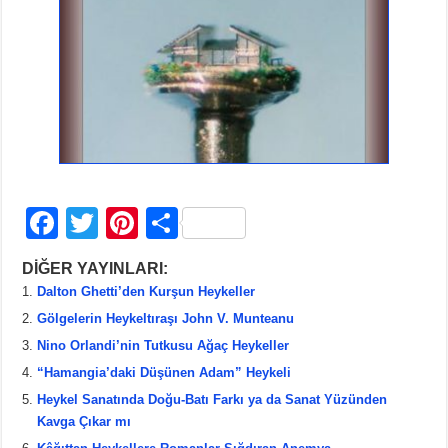
F
T
Pi
S
a
wi
nt
h
DİĞER YAYINLARI:
c
tt
er
ar
Dalton Ghetti’den Kurşun Heykeller
e
er
e
e
Gölgelerin Heykeltıraşı John V. Munteanu
b
st
Nino Orlandi’nin Tutkusu Ağaç Heykeller
“Hamangia’daki Düşünen Adam” Heykeli
o
Heykel Sanatında Doğu-Batı Farkı ya da Sanat Yüzünden
o
Kavga Çıkar mı
k