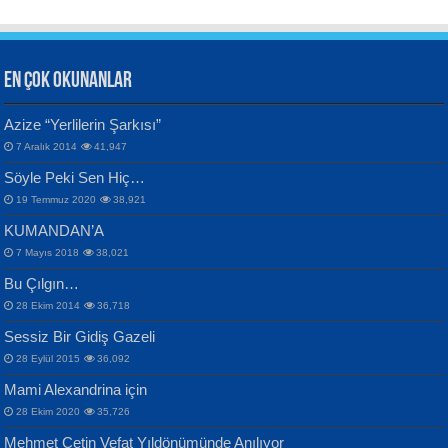
EN ÇOK OKUNANLAR
CAHİT SITKI TARANCI
Azize “Yerlilerin Şarkısı”
Otuz Beş Yaş Şiiri...
VAHDETTİN YİĞİTCAN
Bülent Sağlam
7 Aralık 2014
41,947
Samimiyet Nedir?...
Mescid-i Aksâ Üstüne Ay!...
Söyle Peki Sen Hiç…
19 Temmuz 2020
38,921
KUMANDAN’A
7 Mayıs 2018
38,021
Bu Çılgın…
ERDEM BAYAZIT
28 Ekim 2014
36,718
Sana, Bana, Vatanıma, Ülkemin
İPEK ACAR SERT
Selahattin Yıldız
Sessiz Bir Gidiş Gazeli
İnsanlarına Dair...
Gazze’nin Şecaati, Ümmetin İmtihanı...
İdrakimle Üşürken...
28 Eylül 2015
36,092
Mami Alexandrina için
28 Ekim 2020
35,726
Mehmet Çetin Vefat Yıldönümünde Anılıyor