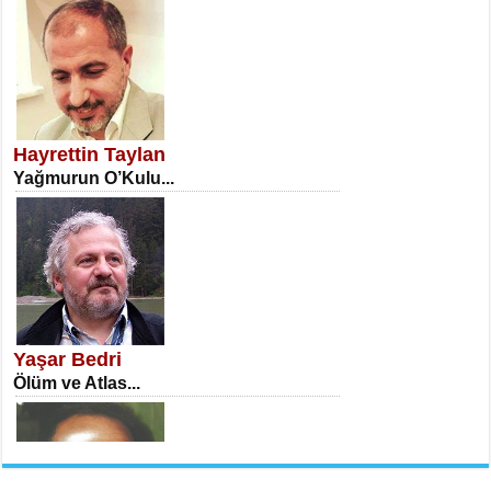
NECLA DİLEK ARSLAN
Öğretmenler Günü Mahkemesi...
Hayrettin Taylan
Yağmurun O’Kulu...
İSA KARATEPE
Ekranlar Arasında Kaybolan İnsan...
Yaşar Bedri
Ölüm ve Atlas...