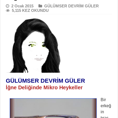
2 Ocak 2015
GÜLÜMSER DEVRİM GÜLER
5,115 KEZ OKUNDU
GÜLÜMSER DEVRİM GÜLER
İğne Deliğinde Mikro Heykeller
Bir
erkeğ
in
tıraş