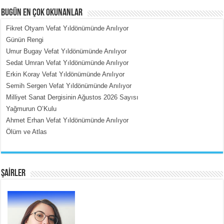
BUGÜN EN ÇOK OKUNANLAR
Fikret Otyam Vefat Yıldönümünde Anılıyor
Günün Rengi
Umur Bugay Vefat Yıldönümünde Anılıyor
MEHMET ÇOBAN
Sedat Umran Vefat Yıldönümünde Anılıyor
İçerdeki Put Dışardaki Maskeler...
Erkin Koray Vefat Yıldönümünde Anılıyor
Semih Sergen Vefat Yıldönümünde Anılıyor
Milliyet Sanat Dergisinin Ağustos 2026 Sayısı
Yağmurun O’Kulu
Ahmet Erhan Vefat Yıldönümünde Anılıyor
Ölüm ve Atlas
EMİNE CUMA
Fanatizm Çıkmazı...
ŞAİRLER