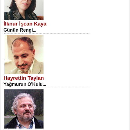
SATILMIŞ ÜMİT ÇETİNKAYA
Erkenlik...
İlknur İşcan Kaya
Günün Rengi...
NECLA DİLEK ARSLAN
Öğretmenler Günü Mahkemesi...
Hayrettin Taylan
Yağmurun O’Kulu...
İSA KARATEPE
Ekranlar Arasında Kaybolan İnsan...