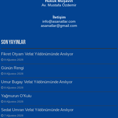
Hukuk Müşaviri
Av. Mustafa Özdemir
Mustafa Oral
NUHAN NEBİ ÇAM
İletişim
Yağmur Mangası...
Kaptan...
info@asanatlar.com
asanatlar@gmail.com
SON YAYINLAR
Fikret Otyam Vefat Yıldönümünde Anılıyor
9 Ağustos 2026
Yılmaz Ekinci
MUSTAFA KELOĞLU
Günün Rengi
Geceye Söylenen...
Yarına İz Bırakmak...
9 Ağustos 2026
Umur Bugay Vefat Yıldönümünde Anılıyor
8 Ağustos 2026
Yağmurun O’Kulu
8 Ağustos 2026
Sedat Umran Vefat Yıldönümünde Anılıyor
Banu Sancak
ATİLLA ÖZEN
7 Ağustos 2026
Defterimden İçeri...