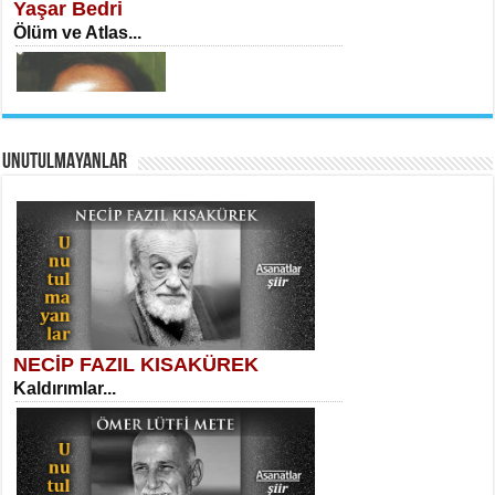
Yaşar Bedri
Ölüm ve Atlas...
UNUTULMAYANLAR
AHMET URFALI
Ömer Lütfi Mete’nin “Gülce” Şiirini
Tahlil Denemesi...
Necati Sarıca
Ben Kader Vurgunuyum Maria...
NECİP FAZIL KISAKÜREK
Kaldırımlar...
SELAHATTİN YILDIZ
İnsanın Zindanı...
Sibel Orhan
İki Kırık Boşluk...