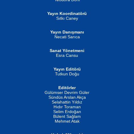
Yayın Koordinatörü
Sıtkı Caney
Yayın Danışmanı
MUSTAFA ORAL
Ahmet Aydın
Necati Sarıca
Şiir, Siyaseti Kaldırmıyor Tanpınar...
Helin...
Sanat Yönetmeni
Esra Cansu
Yayın Editörü
Tutkun Doğu
Editörler
İSMAİL OKUTAN
Gülümser Devrim Güler
Fatma Camcı
Erkeklerin Kahrolması Ne Demektir
Sündüs Arslan Akça
Evvel Zaman Tanrıçası...
Biliyor musunuz? ...
Selahattin Yıldız
Hıdır Toraman
Selim Erdoğan
Bülent Sağlam
Mehmet Atak