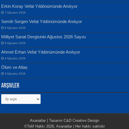
Sultan Olmadan Önce Eyüp...
Erkin Koray Vefat Yıldönümünde Anılıyor
7 Ağustos 2026
Semih Sergen Vefat Yıldönümünde Anılıyor
6 Ağustos 2026
Milliyet Sanat Dergisinin Ağustos 2026 Sayısı
5 Ağustos 2026
İsmail Aydos
EKREM KARABABA
Ahmet Erhan Vefat Yıldönümünde Anılıyor
İnkisar...
Yaralı Şiir...
4 Ağustos 2026
Ölüm ve Atlas
3 Ağustos 2026
Arşivler
Arşivler
Ekim Betül Uçar
MEHMET ALİ BAL
Sarkıntı Huzur...
Nakba’dan Nakba’ya Aliyah’dan
Aliyah’a...
Asanatlar | Tasarım C&D Creative Design
©Telif Hakkı 2026, Asanatlar | Her hakkı saklıdır