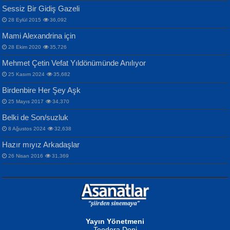
İPEK ACAR SERT
Selahattin Yıldız
Sessiz Bir Gidiş Gazeli
İnsanlarına Dair...
Gazze’nin Şecaati, Ümmetin İmtihanı...
İdrakimle Üşürken...
28 Eylül 2015
36,092
Mami Alexandrina için
28 Ekim 2020
35,726
Mehmet Çetin Vefat Yıldönümünde Anılıyor
25 Kasım 2024
35,682
Birdenbire Her Şey Aşk
NAZIM HİKMET RAN
MAHMUT GÜRBÜZ
Songül Özel
25 Mayıs 2017
34,370
Bir Cezaevinde, Tecritteki Adamın
İbrahim Olmak ve Bitirebilmek...
Mahzen...
Mektupları...
Belki de Son/suzluk
8 Ağustos 2024
32,638
Hazır mıyız Arkadaşlar
26 Nisan 2016
31,369
NURAN KÖSE BAYDAR
Neva Selçuk
Gün Güzeli...
Ben Deniz Değilim ki...
Yayın Yönetmeni
Teodora Doni