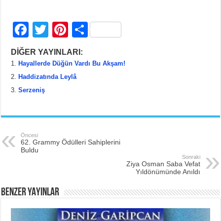
F
T
Pi
S
a
wi
nt
h
DİĞER YAYINLARI:
c
tt
er
ar
Hayallerde Düğün Vardı Bu Akşam!
e
er
e
e
Haddizatında Leylâ
b
st
Serzeniş
o
o
k
Öncesi
62. Grammy Ödülleri Sahiplerini
Buldu
Sonraki
Ziya Osman Saba Vefat
Yıldönümünde Anıldı
BENZER YAYINLAR