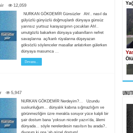
Yağ
ir
12,059
NURKAN GÖKDEMİR Günsüzler Ah!.. nasıl da
gülyüzlü günyüzlü doğmuşlardı dünyaya günsüz
yarınsız yurtsuz karayazgının çocukları Ah!..
umutgözlü bakarken dünyaya yabanılların nefret
İS
savaşlarına aç/kanlı rüyalarına düşeyazan
Ekr
göksözlü söylenceler masallar anlatırken gülerken
dünyaya masumca …
Ya
Ölü
Devamı...
r
5,947
UNUT
AH
Öme
NURKAN GÖKDEMİR Nerdeyim?… Uzundu
Tah
Ne
suskunluğum… dünyalık kabına sığmazlığım ve
görünmezliğim üzre merakla soruyor yüce kalpli bir
Ben
şair dostum bana ‘yoksun nicedir yazın’da, âlemi
dünyada… söyle nerelerdesin nasılsın bu arada?..
diyorum ki ona ‘ah güzel dostum! …