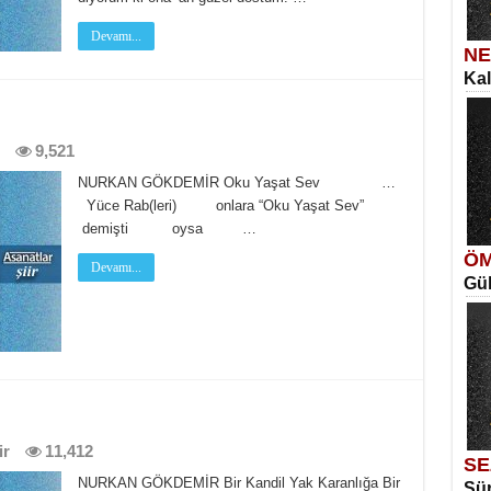
Devamı...
NE
Kal
SE
İns
Si
İki
9,521
NURKAN GÖKDEMİR Oku Yaşat Sev …
Yüce Rab(leri) onlara “Oku Yaşat Sev”
demişti oysa …
ÖM
Devamı...
Gül
ME
Vag
Me
Eski
ir
11,412
SE
NURKAN GÖKDEMİR Bir Kandil Yak Karanlığa Bir
Sür