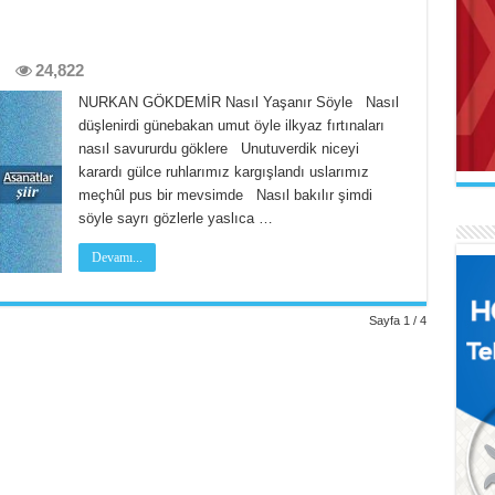
24,822
NURKAN GÖKDEMİR Nasıl Yaşanır Söyle Nasıl
AB
düşlenirdi günebakan umut öyle ilkyaz fırtınaları
Mak
İL
nasıl savururdu göklere Unutuverdik niceyi
Fe
Uçu
karardı gülce ruhlarımız kargışlandı uslarımız
Ker
meçhûl pus bir mevsimde Nasıl bakılır şimdi
söyle sayrı gözlerle yaslıca …
Devamı...
Sayfa 1 / 4
AR
Naa
FA
Se
El 
Ne 