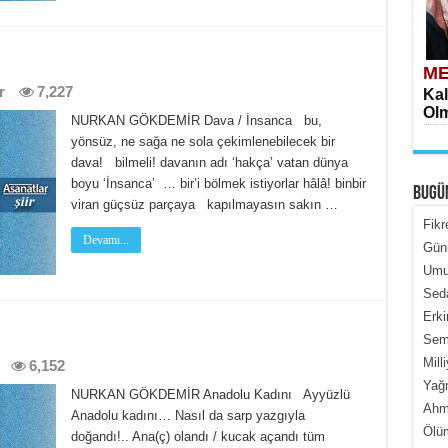
ME
r
7,227
Kal
Olm
NURKAN GÖKDEMİR Dava / İnsanca bu,
yönsüz, ne sağa ne sola çekimlenebilecek bir
dava! bilmeli! davanın adı ‘hakça’ vatan dünya
boyu ‘İnsanca’ … bir’i bölmek istiyorlar hâlâ! binbir
BUGÜ
viran güçsüz parçaya kapılmayasın sakın …
Fikr
Devamı...
Gün
Umur
ME
Seda
İçe
Erki
Semi
Mill
6,152
Yağ
NURKAN GÖKDEMİR Anadolu Kadını Ayyüzlü
Ahme
Anadolu kadını… Nasıl da sarp yazgıyla
Ölüm
doğandı!.. Ana(ç) olandı / kucak açandı tüm