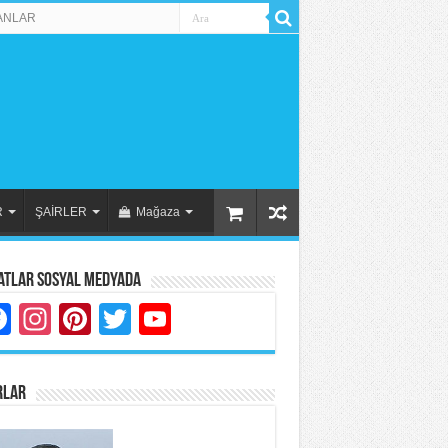
ANLAR
R
ŞAİRLER
Mağaza
atlar Sosyal Medyada
Facebook
Instagram
Pinterest
Twitter
YouTube
RLAR