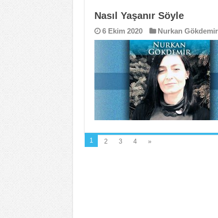
Nasıl Yaşanır Söyle
6 Ekim 2020
Nurkan Gökdemir
1
2
3
4
»