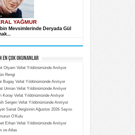
RAL YAĞMUR
bin Mevsimlerinde Deryada Gül
ak...
N EN ÇOK OKUNANLAR
et Otyam Vefat Yıldönümünde Anılıyor
ün Rengi
 Bugay Vefat Yıldönümünde Anılıyor
HMET ÇOBAN
t Umran Vefat Yıldönümünde Anılıyor
rdeki Put Dışardaki Maskeler...
n Koray Vefat Yıldönümünde Anılıyor
h Sergen Vefat Yıldönümünde Anılıyor
iyet Sanat Dergisinin Ağustos 2026 Sayısı
murun O’Kulu
t Erhan Vefat Yıldönümünde Anılıyor
 ve Atlas