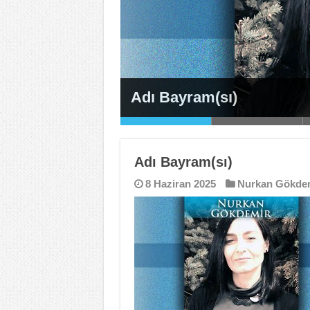
Adı Bayram(sı)
Adı Bayram(sı)
Dava / İnsanca
Anadolu Kadını
Ateş Düştüğü Yeri Yakar
Günsüzler
8 Haziran 2025
Nurkan Gökde