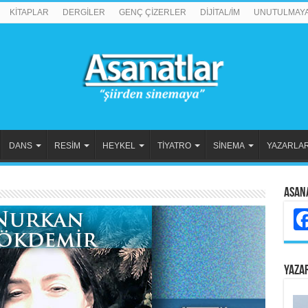
KİTAPLAR
DERGİLER
GENÇ ÇİZERLER
DİJİTAL/İM
UNUTULMAY
DANS
RESİM
HEYKEL
TİYATRO
SİNEMA
YAZARLA
Asan
YAZA