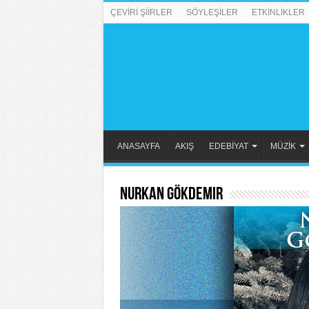
ÇEVİRİ ŞİİRLER
SÖYLEŞİLER
ETKİNLİKLER
ANASAYFA
AKIŞ
EDEBİYAT
MÜZİK
Nurkan Gökdemir