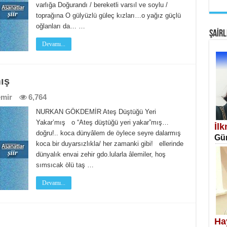
varlığa Doğurandı / bereketli varsıl ve soylu /
EM
toprağına O gülyüzlü güleç kızları…o yağız güçlü
Fan
oğlanları da… …
ŞAİRL
Devamı...
ış
mir
6,764
SA
NURKAN GÖKDEMİR Ateş Düştüğü Yeri
Erk
Yakar’mış o “Ateş düştüğü yeri yakar”mış…
İl
doğru!.. koca dünyâlem de öylece seyre dalarmış
Gün
koca bir duyarsızlıkla/ her zamanki gibi! ellerinde
dünyalık envai zehir gdo.lularla âlemiler, hoş
sımsıcak ölü taş …
Devamı...
NE
Öğr
Ha