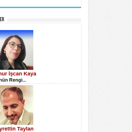
İNE CUMA
atizm Çıkmazı...
ER
TILMIŞ ÜMİT ÇETİNKAYA
enlik...
knur İşcan Kaya
ün Rengi...
CLA DİLEK ARSLAN
etmenler Günü Mahkemesi...
yrettin Taylan