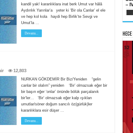
SI
kandil yak! karanlıklara inat berk Umut var hâlâ
– IV
Oru
Ka
Aydınlık Yarınlar’a yeter ki ‘Bir ola Canlar’ el ele
Aya
ve hep kol kola haydi hep Birlik’te Sevgi ve
Umut’la …
Devamı...
Hece 
AB
HA
Mih
Lai
Me
Ram
Elm
ir
12,803
NURKAN GÖKDEMİR Bir Biz/Yeniden “gelin
canlar bir olalım” yeniden ‘Bir’ olmazsak eğer bir
bir başın eğer ‘onlar’ önünde bölük parçalanık
bir’ler… ‘Bir’ olmazsak eğer kalp ışıkları
umutlar/söner doğum sancılı öz(gürlük)ler
ME
karanlıklara esir düşer …
İsti
Sİ
Su
Devamı...
Çat
Yılk