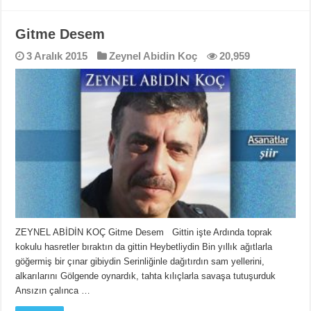
Gitme Desem
3 Aralık 2015
Zeynel Abidin Koç
20,959
ZEYNEL ABİDİN KOÇ Gitme Desem Gittin işte Ardında toprak
kokulu hasretler bıraktın da gittin Heybetliydin Bin yıllık ağıtlarla
göğermiş bir çınar gibiydin Serinliğinle dağıtırdın sam yellerini,
alkarılarını Gölgende oynardık, tahta kılıçlarla savaşa tutuşurduk
Ansızın çalınca …