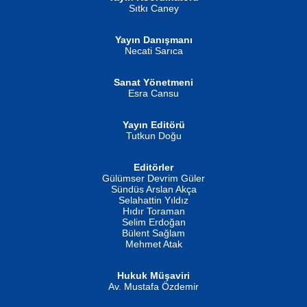
Sıtkı Caney
Yayın Danışmanı
MUSTAFA ORAL
Ahmet Aydın
Necati Sarıca
Şiir, Siyaseti Kaldırmıyor Tanpınar...
Helin...
Sanat Yönetmeni
Esra Cansu
Yayın Editörü
Tutkun Doğu
Editörler
İSMAİL OKUTAN
Gülümser Devrim Güler
Fatma Camcı
Erkeklerin Kahrolması Ne Demektir
Sündüs Arslan Akça
Evvel Zaman Tanrıçası...
Biliyor musunuz? ...
Selahattin Yıldız
Hıdır Toraman
Selim Erdoğan
Bülent Sağlam
Mehmet Atak
Hukuk Müşaviri
Av. Mustafa Özdemir