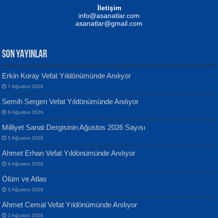
Mustafa Oral
NUHAN NEBİ ÇAM
İletişim
Yağmur Mangası...
Kaptan...
info@asanatlar.com
asanatlar@gmail.com
SON YAYINLAR
Erkin Koray Vefat Yıldönümünde Anılıyor
7 Ağustos 2026
Yılmaz Ekinci
MUSTAFA KELOĞLU
Semih Sergen Vefat Yıldönümünde Anılıyor
Geceye Söylenen...
Yarına İz Bırakmak...
6 Ağustos 2026
Milliyet Sanat Dergisinin Ağustos 2026 Sayısı
5 Ağustos 2026
Ahmet Erhan Vefat Yıldönümünde Anılıyor
4 Ağustos 2026
Ölüm ve Atlas
Banu Sancak
ATİLLA ÖZEN
3 Ağustos 2026
Defterimden İçeri...
Sultan Olmadan Önce Eyüp...
Ahmet Cemal Vefat Yıldönümünde Anılıyor
2 Ağustos 2026