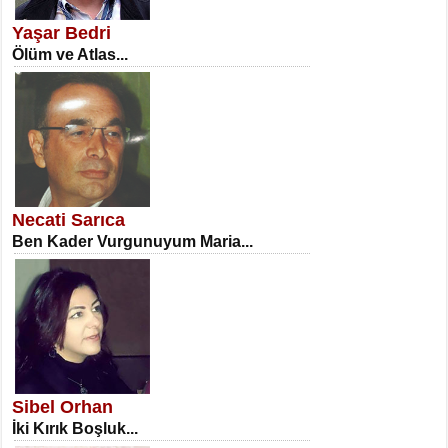
Erkenlik...
Yaşar Bedri
Ölüm ve Atlas...
NECLA DİLEK ARSLAN
Öğretmenler Günü Mahkemesi...
Necati Sarıca
Ben Kader Vurgunuyum Maria...
İSA KARATEPE
Ekranlar Arasında Kaybolan İnsan...
Sibel Orhan
İki Kırık Boşluk...