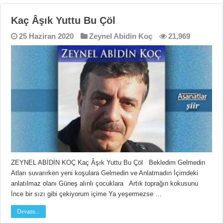
Kaç Âşık Yuttu Bu Çöl
Kaç Âşık Yuttu Bu Çöl
Gitme Desem
25 Haziran 2020
Zeynel Abidin Koç
21,969
ZEYNEL ABİDİN KOÇ Kaç Âşık Yuttu Bu Çöl Bekledim Gelmedin
Atları suvarırken yeni koşulara Gelmedin ve Anlatmadın İçimdeki
anlatılmaz olanı Güneş alınlı çocuklara Artık toprağın kokusunu
İnce bir sızı gibi çekiyorum içime Ya yeşermezse …
Devamı...