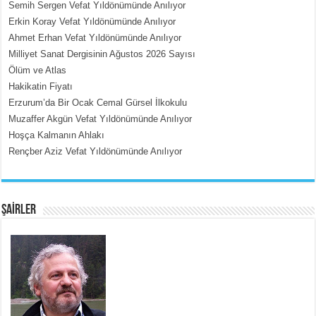
Semih Sergen Vefat Yıldönümünde Anılıyor
Erkin Koray Vefat Yıldönümünde Anılıyor
Ahmet Erhan Vefat Yıldönümünde Anılıyor
MEHMET ÇOBAN
Milliyet Sanat Dergisinin Ağustos 2026 Sayısı
İçerdeki Put Dışardaki Maskeler...
Ölüm ve Atlas
Hakikatin Fiyatı
Erzurum’da Bir Ocak Cemal Gürsel İlkokulu
Muzaffer Akgün Vefat Yıldönümünde Anılıyor
Hoşça Kalmanın Ahlakı
Rençber Aziz Vefat Yıldönümünde Anılıyor
EMİNE CUMA
Fanatizm Çıkmazı...
ŞAİRLER
SATILMIŞ ÜMİT ÇETİNKAYA