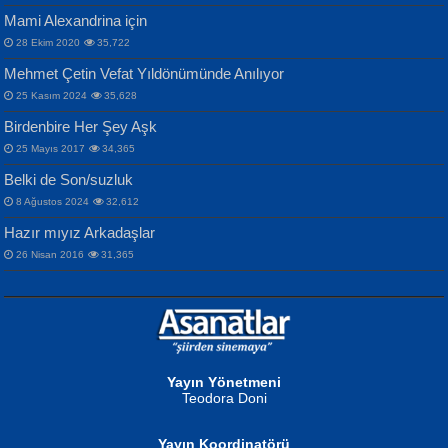
Mami Alexandrina için
28 Ekim 2020
35,722
Mehmet Çetin Vefat Yıldönümünde Anılıyor
25 Kasım 2024
35,628
Birdenbire Her Şey Aşk
NAZIM HİKMET RAN
MAHMUT GÜRBÜZ
Songül Özel
25 Mayıs 2017
34,365
Bir Cezaevinde, Tecritteki Adamın
İbrahim Olmak ve Bitirebilmek...
Mahzen...
Mektupları...
Belki de Son/suzluk
8 Ağustos 2024
32,612
Hazır mıyız Arkadaşlar
26 Nisan 2016
31,365
NURAN KÖSE BAYDAR
Neva Selçuk
Gün Güzeli...
Ben Deniz Değilim ki...
Yayın Yönetmeni
Teodora Doni
Yayın Koordinatörü