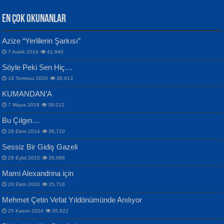
EN ÇOK OKUNANLAR
CAHİT SITKI TARANCI
Azize “Yerlilerin Şarkısı”
Otuz Beş Yaş Şiiri...
VAHDETTİN YİĞİTCAN
Bülent Sağlam
7 Aralık 2014
41,940
Samimiyet Nedir?...
Mescid-i Aksâ Üstüne Ay!...
Söyle Peki Sen Hiç…
19 Temmuz 2020
38,913
KUMANDAN’A
7 Mayıs 2018
38,012
Bu Çılgın…
ERDEM BAYAZIT
28 Ekim 2014
36,710
Sana, Bana, Vatanıma, Ülkemin
İPEK ACAR SERT
Selahattin Yıldız
Sessiz Bir Gidiş Gazeli
İnsanlarına Dair...
Gazze’nin Şecaati, Ümmetin İmtihanı...
İdrakimle Üşürken...
28 Eylül 2015
36,086
Mami Alexandrina için
28 Ekim 2020
35,718
Mehmet Çetin Vefat Yıldönümünde Anılıyor
25 Kasım 2024
35,622