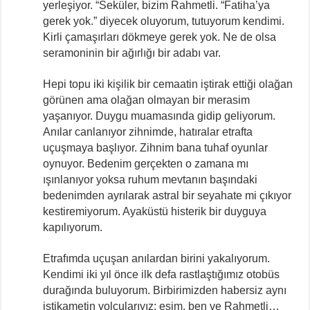
yerleşiyor. “Seküler, bizim Rahmetli. “Fatiha’ya
gerek yok.” diyecek oluyorum, tutuyorum kendimi.
Kirli çamaşırları dökmeye gerek yok. Ne de olsa
seramoninin bir ağırlığı bir adabı var.
Hepi topu iki kişilik bir cemaatin iştirak ettiği olağan
görünen ama olağan olmayan bir merasim
yaşanıyor. Duygu muamasında gidip geliyorum.
Anılar canlanıyor zihnimde, hatıralar etrafta
uçuşmaya başlıyor. Zihnim bana tuhaf oyunlar
oynuyor. Bedenim gerçekten o zamana mı
ışınlanıyor yoksa ruhum mevtanın başındaki
bedenimden ayrılarak astral bir seyahate mi çıkıyor
kestiremiyorum. Ayaküstü histerik bir duyguya
kapılıyorum.
Etrafımda uçuşan anılardan birini yakalıyorum.
Kendimi iki yıl önce ilk defa rastlaştığımız otobüs
durağında buluyorum. Birbirimizden habersiz aynı
istikametin yolcularıyız; eşim, ben ve Rahmetli…