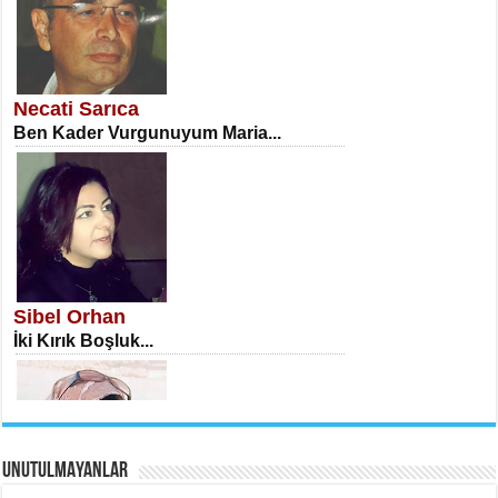
NECLA DİLEK ARSLAN
Öğretmenler Günü Mahkemesi...
Necati Sarıca
Ben Kader Vurgunuyum Maria...
İSA KARATEPE
Ekranlar Arasında Kaybolan İnsan...
Sibel Orhan
İki Kırık Boşluk...
UNUTULMAYANLAR
AHMET URFALI
Ömer Lütfi Mete’nin “Gülce” Şiirini