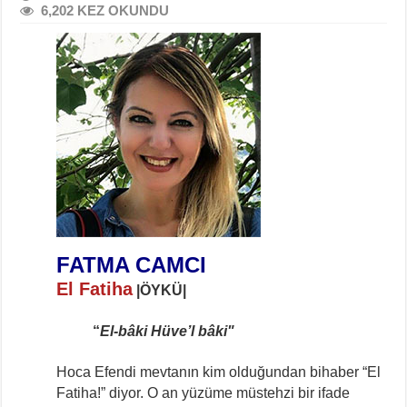
6,202 KEZ OKUNDU
FATMA CAMCI
El Fatiha
|ÖYKÜ|
“
El-bâki Hüve’l bâki"
Hoca Efendi mevtanın kim olduğundan bihaber “El
Fatiha!” diyor. O an yüzüme müstehzi bir ifade