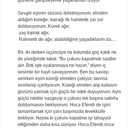
gözlerle garipseyerek yaşananları izliyor.
Sevgili eşimin sözünü ikiletmiyorum, elinden
aldığım küreğe, toprağı ilk hamlede zar zor
dolduruyorum. Kürek ağır,
yaş toprak ağır,
Rahmetli de ağır, alabildiğine yaşadıklarım da…
Bir, iki derken üçüncüye ne kolumda güç kaldı ne
de yüreğimde takat. “Bu çukuru kapatmak saatler
alır. Bitti işte oyalanmaya ne hacet.” diyen iç
sesimle bir hayli savaşıyorum. Ben bu savaşı
verirken eşim küreği elimden çekiyor, tavrına
sinirlenip içerliyorum. Küreği elinden alıp kafasını
gözünü yarmak için güçlü bir istek duyuyorum. Aynı
güçlü istekle vazgeçip o çukuru tek başına sabırla
doldurmasını bekliyorum. Hoca Efendi de işini
tamamlamak için yanı başımızda tevekkülle
bekliyor. Neyse ki çukuru kapatma işi tahayyül
ettiğimden daha kısa sürüyor. Hoca Efendi önce