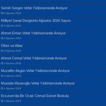
Semih Sergen Vefat Yıldönümünde Anılıyor
6 Ağustos 2026
Yılmaz Ekinci
MUSTAFA KELOĞLU
Milliyet Sanat Dergisinin Ağustos 2026 Sayısı
Geceye Söylenen...
Yarına İz Bırakmak...
5 Ağustos 2026
Ahmet Erhan Vefat Yıldönümünde Anılıyor
4 Ağustos 2026
Ölüm ve Atlas
3 Ağustos 2026
Ahmet Cemal Vefat Yıldönümünde Anılıyor
Banu Sancak
ATİLLA ÖZEN
2 Ağustos 2026
Defterimden İçeri...
Sultan Olmadan Önce Eyüp...
Muzaffer Akgün Vefat Yıldönümünde Anılıyor
2 Ağustos 2026
Mustafa Miyasoğlu Vefat Yıldönümünde Anılıyor
1 Ağustos 2026
Erzurum’da Bir Ocak Cemal Gürsel İlkokulu
1 Ağustos 2026
İsmail Aydos