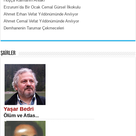
Hoşça Kalmanın Ahlakı
Erzurum’da Bir Ocak Cemal Gürsel İlkokulu
Ahmet Erhan Vefat Yıldönümünde Anılıyor
Ahmet Cemal Vefat Yıldönümünde Anılıyor
Demhanenin Tarumar Çekmeceleri
EMİNE CUMA
Fanatizm Çıkmazı...
ŞAİRLER
SATILMIŞ ÜMİT ÇETİNKAYA
Erkenlik...
Yaşar Bedri
Ölüm ve Atlas...