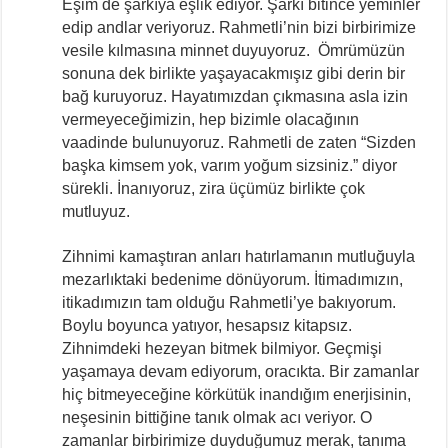
Eşim de şarkıya eşlik ediyor. Şarkı bitince yeminler
edip andlar veriyoruz. Rahmetli’nin bizi birbirimize
vesile kılmasına minnet duyuyoruz. Ömrümüzün
sonuna dek birlikte yaşayacakmışız gibi derin bir
bağ kuruyoruz. Hayatımızdan çıkmasına asla izin
vermeyeceğimizin, hep bizimle olacağının
vaadinde bulunuyoruz. Rahmetli de zaten “Sizden
başka kimsem yok, varım yoğum sizsiniz.” diyor
sürekli. İnanıyoruz, zira üçümüz birlikte çok
mutluyuz.
Zihnimi kamaştıran anları hatırlamanın mutluğuyla
mezarlıktaki bedenime dönüyorum. İtimadımızın,
itikadımızın tam olduğu Rahmetli’ye bakıyorum.
Boylu boyunca yatıyor, hesapsız kitapsız.
Zihnimdeki hezeyan bitmek bilmiyor. Geçmişi
yaşamaya devam ediyorum, oracıkta. Bir zamanlar
hiç bitmeyeceğine körkütük inandığım enerjisinin,
neşesinin bittiğine tanık olmak acı veriyor. O
zamanlar birbirimize duyduğumuz merak, tanıma