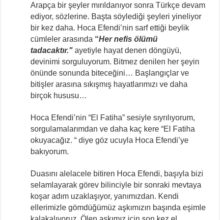
Arapça bir şeyler mırıldanıyor sonra Türkçe devam
ediyor, sözlerine. Başta söylediği şeyleri yineliyor
bir kez daha. Hoca Efendi’nin sarf ettiği beylik
cümleler arasında
“
Her nefis ölümü
tadacaktır."
ayetiyle hayat denen döngüyü,
devinimi sorguluyorum. Bitmez denilen her şeyin
önünde sonunda biteceğini… Başlangıçlar ve
bitişler arasına sıkışmış hayatlarımızı ve daha
birçok hususu…
Hoca Efendi’nin “El Fatiha” sesiyle sıyrılıyorum,
sorgulamalarımdan ve daha kaç kere “El Fatiha
okuyacağız. “ diye göz ucuyla Hoca Efendi’ye
bakıyorum.
Duasını alelacele bitiren Hoca Efendi, başıyla bizi
selamlayarak görev bilinciyle bir sonraki mevtaya
koşar adım uzaklaşıyor, yanımızdan. Kendi
ellerimizle gömdüğümüz aşkımızın başında eşimle
kalakalıyoruz. Ölen aşkımız için son kez el