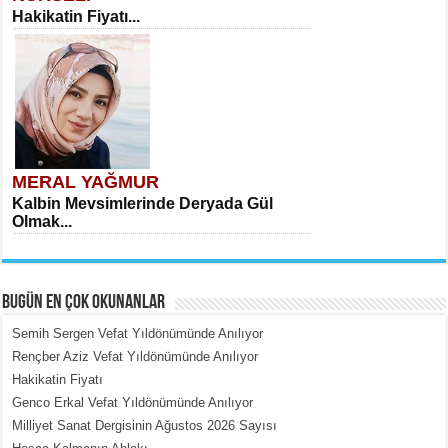
Hakikatin Fiyatı...
MERAL YAĞMUR
Kalbin Mevsimlerinde Deryada Gül
Olmak...
BUGÜN EN ÇOK OKUNANLAR
Semih Sergen Vefat Yıldönümünde Anılıyor
Rençber Aziz Vefat Yıldönümünde Anılıyor
Hakikatin Fiyatı
MEHMET ÇOBAN
Genco Erkal Vefat Yıldönümünde Anılıyor
İçerdeki Put Dışardaki Maskeler...
Milliyet Sanat Dergisinin Ağustos 2026 Sayısı