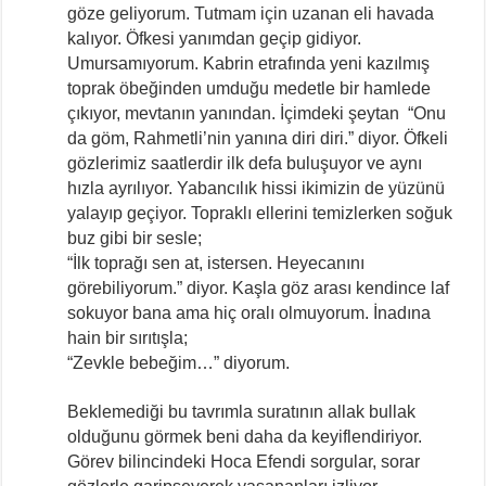
göze geliyorum. Tutmam için uzanan eli havada
kalıyor. Öfkesi yanımdan geçip gidiyor.
Umursamıyorum. Kabrin etrafında yeni kazılmış
toprak öbeğinden umduğu medetle bir hamlede
çıkıyor, mevtanın yanından. İçimdeki şeytan “Onu
da göm, Rahmetli’nin yanına diri diri.” diyor. Öfkeli
gözlerimiz saatlerdir ilk defa buluşuyor ve aynı
hızla ayrılıyor. Yabancılık hissi ikimizin de yüzünü
yalayıp geçiyor. Topraklı ellerini temizlerken soğuk
buz gibi bir sesle;
“İlk toprağı sen at, istersen. Heyecanını
görebiliyorum.” diyor. Kaşla göz arası kendince laf
sokuyor bana ama hiç oralı olmuyorum. İnadına
hain bir sırıtışla;
“Zevkle bebeğim…” diyorum.
Beklemediği bu tavrımla suratının allak bullak
olduğunu görmek beni daha da keyiflendiriyor.
Görev bilincindeki Hoca Efendi sorgular, sorar