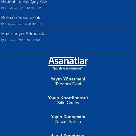
Birdenbire Her Şey Aşk
NAZIM HİKMET RAN
MAHMUT GÜRBÜZ
Songül Özel
25 Mayıs 2017
34,362
Bir Cezaevinde, Tecritteki Adamın
İbrahim Olmak ve Bitirebilmek...
Mahzen...
Mektupları...
Belki de Son/suzluk
8 Ağustos 2024
32,609
Hazır mıyız Arkadaşlar
26 Nisan 2016
31,361
NURAN KÖSE BAYDAR
Neva Selçuk
Gün Güzeli...
Ben Deniz Değilim ki...
Yayın Yönetmeni
Teodora Doni
Yayın Koordinatörü
Sıtkı Caney
Yayın Danışmanı
MUSTAFA ORAL
Ahmet Aydın
Necati Sarıca
Şiir, Siyaseti Kaldırmıyor Tanpınar...
Helin...
Sanat Yönetmeni