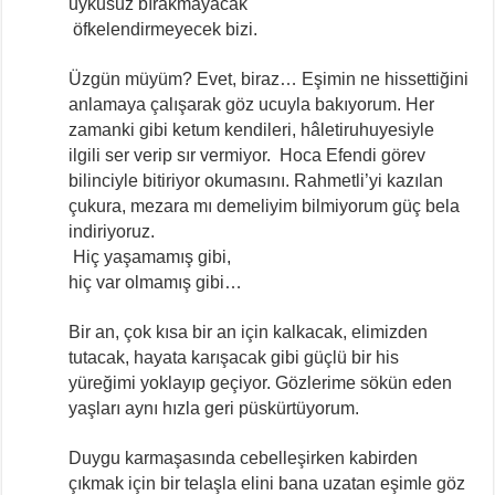
uykusuz bırakmayacak
öfkelendirmeyecek bizi.
Üzgün müyüm? Evet, biraz… Eşimin ne hissettiğini
anlamaya çalışarak göz ucuyla bakıyorum. Her
zamanki gibi ketum kendileri, hâletiruhuyesiyle
ilgili ser verip sır vermiyor. Hoca Efendi görev
bilinciyle bitiriyor okumasını. Rahmetli’yi kazılan
çukura, mezara mı demeliyim bilmiyorum güç bela
indiriyoruz.
Hiç yaşamamış gibi,
hiç var olmamış gibi…
Bir an, çok kısa bir an için kalkacak, elimizden
tutacak, hayata karışacak gibi güçlü bir his
yüreğimi yoklayıp geçiyor. Gözlerime sökün eden
yaşları aynı hızla geri püskürtüyorum.
Duygu karmaşasında cebelleşirken kabirden
çıkmak için bir telaşla elini bana uzatan eşimle göz