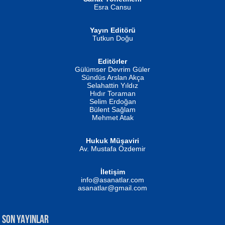
Esra Cansu
Yayın Editörü
Tutkun Doğu
Editörler
İSMAİL OKUTAN
Gülümser Devrim Güler
Fatma Camcı
Erkeklerin Kahrolması Ne Demektir
Sündüs Arslan Akça
Evvel Zaman Tanrıçası...
Biliyor musunuz? ...
Selahattin Yıldız
Hıdır Toraman
Selim Erdoğan
Bülent Sağlam
Mehmet Atak
Hukuk Müşaviri
Av. Mustafa Özdemir
Mustafa Oral
NUHAN NEBİ ÇAM
İletişim
Yağmur Mangası...
Kaptan...
info@asanatlar.com
asanatlar@gmail.com
SON YAYINLAR