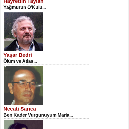
Hayrettin Taylan
Yağmurun O’Kulu...
NECLA DİLEK ARSLAN
Öğretmenler Günü Mahkemesi...
Yaşar Bedri
Ölüm ve Atlas...
İSA KARATEPE
Ekranlar Arasında Kaybolan İnsan...
Necati Sarıca
Ben Kader Vurgunuyum Maria...