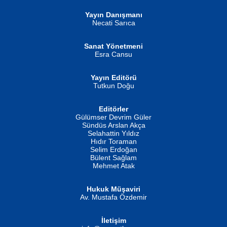
Yayın Danışmanı
MUSTAFA ORAL
Ahmet Aydın
Necati Sarıca
Şiir, Siyaseti Kaldırmıyor Tanpınar...
Helin...
Sanat Yönetmeni
Esra Cansu
Yayın Editörü
Tutkun Doğu
Editörler
İSMAİL OKUTAN
Gülümser Devrim Güler
Fatma Camcı
Erkeklerin Kahrolması Ne Demektir
Sündüs Arslan Akça
Evvel Zaman Tanrıçası...
Biliyor musunuz? ...
Selahattin Yıldız
Hıdır Toraman
Selim Erdoğan
Bülent Sağlam
Mehmet Atak
Hukuk Müşaviri
Av. Mustafa Özdemir
Mustafa Oral
NUHAN NEBİ ÇAM
İletişim
Yağmur Mangası...