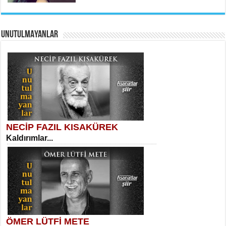
UNUTULMAYANLAR
AHMET URFALI
Ömer Lütfi Mete’nin “Gülce” Şiirini
Tahlil Denemesi...
Sibel Orhan
İki Kırık Boşluk...
NECİP FAZIL KISAKÜREK
Kaldırımlar...
SELAHATTİN YILDIZ
İnsanın Zindanı...
Meral Yağmur
Eski Bir Şiir...
ÖMER LÜTFİ METE