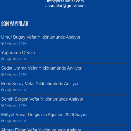
Kaptan...
info@asanatlar.com
asanatlar@gmail.com
SON YAYINLAR
Umur Bugay Vefat Yıldönümünde Anılıyor
8 Ağustos 2026
Yılmaz Ekinci
MUSTAFA KELOĞLU
Yağmurun O’Kulu
Geceye Söylenen...
Yarına İz Bırakmak...
8 Ağustos 2026
Sedat Umran Vefat Yıldönümünde Anılıyor
7 Ağustos 2026
Erkin Koray Vefat Yıldönümünde Anılıyor
7 Ağustos 2026
Semih Sergen Vefat Yıldönümünde Anılıyor
Banu Sancak
ATİLLA ÖZEN
6 Ağustos 2026
Defterimden İçeri...
Sultan Olmadan Önce Eyüp...
Milliyet Sanat Dergisinin Ağustos 2026 Sayısı
5 Ağustos 2026
Ahmet Erhan Vefat Yıldönümünde Anılıyor