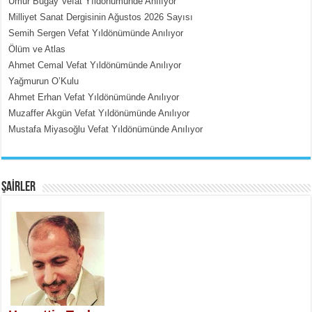
Umur Bugay Vefat Yıldönümünde Anılıyor
Milliyet Sanat Dergisinin Ağustos 2026 Sayısı
MEHMET ÇOBAN
Semih Sergen Vefat Yıldönümünde Anılıyor
İçerdeki Put Dışardaki Maskeler...
Ölüm ve Atlas
Ahmet Cemal Vefat Yıldönümünde Anılıyor
Yağmurun O’Kulu
Ahmet Erhan Vefat Yıldönümünde Anılıyor
Muzaffer Akgün Vefat Yıldönümünde Anılıyor
Mustafa Miyasoğlu Vefat Yıldönümünde Anılıyor
EMİNE CUMA
Fanatizm Çıkmazı...
ŞAİRLER
SATILMIŞ ÜMİT ÇETİNKAYA
Erkenlik...