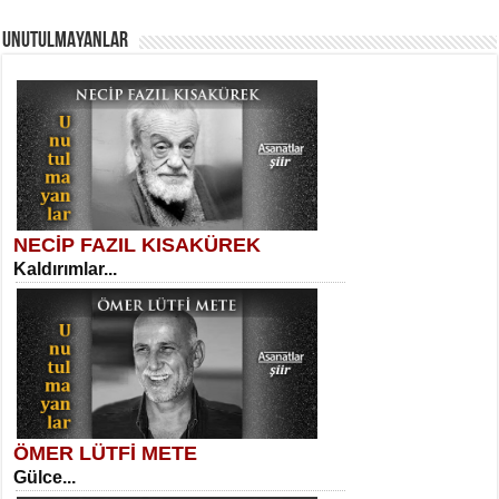
UNUTULMAYANLAR
AHMET URFALI
Ömer Lütfi Mete’nin “Gülce” Şiirini
Tahlil Denemesi...
Meral Yağmur
Eski Bir Şiir...
NECİP FAZIL KISAKÜREK
Kaldırımlar...
SELAHATTİN YILDIZ
İnsanın Zindanı...
Kadir Ünal
Ayağıma Dolanan Yokuş...
ÖMER LÜTFİ METE
Gülce...
MEHMET TAŞTAN