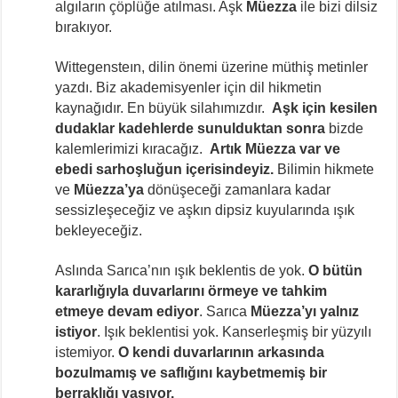
algıların çöplüğe atılması. Aşk
Müezza
ile bizi dilsiz
bırakıyor.
Wittegensteın, dilin önemi üzerine müthiş metinler
yazdı. Biz akademisyenler için dil hikmetin
kaynağıdır. En büyük silahımızdır.
Aşk için kesilen
dudaklar kadehlerde sunulduktan sonra
bizde
kalemlerimizi kıracağız.
Artık Müezza var ve
ebedi sarhoşluğun içerisindeyiz.
Bilimin hikmete
ve
Müezza’ya
dönüşeceği zamanlara kadar
sessizleşeceğiz ve aşkın dipsiz kuyularında ışık
bekleyeceğiz.
Aslında Sarıca’nın ışık beklentis de yok.
O bütün
kararlığıyla duvarlarını örmeye ve tahkim
etmeye devam ediyor
. Sarıca
Müezza’yı yalnız
istiyor
. Işık beklentisi yok. Kanserleşmiş bir yüzyılı
istemiyor.
O kendi duvarlarının arkasında
bozulmamış ve saflığını kaybetmemiş bir
berraklığı yaşıyor.