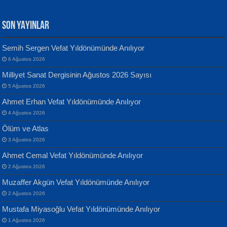
SON YAYINLAR
Semih Sergen Vefat Yıldönümünde Anılıyor
6 Ağustos 2026
Yılmaz Ekinci
MUSTAFA KELOĞLU
Milliyet Sanat Dergisinin Ağustos 2026 Sayısı
Geceye Söylenen...
Yarına İz Bırakmak...
5 Ağustos 2026
Ahmet Erhan Vefat Yıldönümünde Anılıyor
4 Ağustos 2026
Ölüm ve Atlas
3 Ağustos 2026
Ahmet Cemal Vefat Yıldönümünde Anılıyor
Banu Sancak
ATİLLA ÖZEN
2 Ağustos 2026
Defterimden İçeri...
Sultan Olmadan Önce Eyüp...
Muzaffer Akgün Vefat Yıldönümünde Anılıyor
2 Ağustos 2026
Mustafa Miyasoğlu Vefat Yıldönümünde Anılıyor
1 Ağustos 2026