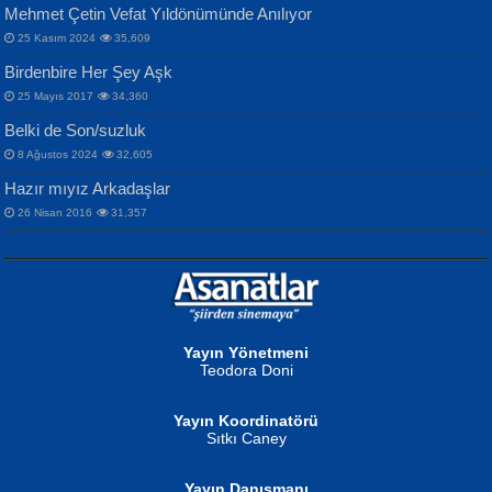
Mehmet Çetin Vefat Yıldönümünde Anılıyor
25 Kasım 2024
35,609
Birdenbire Her Şey Aşk
NAZIM HİKMET RAN
MAHMUT GÜRBÜZ
Songül Özel
25 Mayıs 2017
34,360
Bir Cezaevinde, Tecritteki Adamın
İbrahim Olmak ve Bitirebilmek...
Mahzen...
Mektupları...
Belki de Son/suzluk
8 Ağustos 2024
32,605
Hazır mıyız Arkadaşlar
26 Nisan 2016
31,357
NURAN KÖSE BAYDAR
Neva Selçuk
Gün Güzeli...
Ben Deniz Değilim ki...
Yayın Yönetmeni
Teodora Doni
Yayın Koordinatörü
Sıtkı Caney
Yayın Danışmanı