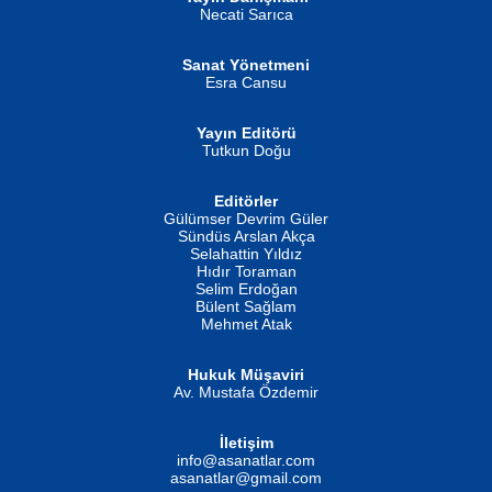
MUSTAFA ORAL
Ahmet Aydın
Necati Sarıca
Şiir, Siyaseti Kaldırmıyor Tanpınar...
Helin...
Sanat Yönetmeni
Esra Cansu
Yayın Editörü
Tutkun Doğu
Editörler
İSMAİL OKUTAN
Gülümser Devrim Güler
Fatma Camcı
Erkeklerin Kahrolması Ne Demektir
Sündüs Arslan Akça
Evvel Zaman Tanrıçası...
Biliyor musunuz? ...
Selahattin Yıldız
Hıdır Toraman
Selim Erdoğan
Bülent Sağlam
Mehmet Atak
Hukuk Müşaviri
Av. Mustafa Özdemir
Mustafa Oral
NUHAN NEBİ ÇAM
İletişim
Yağmur Mangası...
Kaptan...
info@asanatlar.com
asanatlar@gmail.com