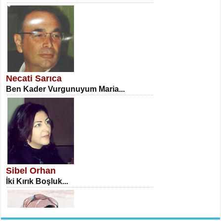
NECLA DİLEK ARSLAN
Öğretmenler Günü Mahkemesi...
Necati Sarıca
Ben Kader Vurgunuyum Maria...
İSA KARATEPE
Ekranlar Arasında Kaybolan İnsan...
Sibel Orhan
İki Kırık Boşluk...