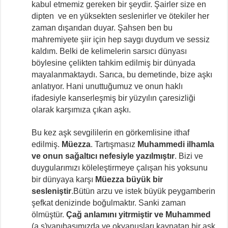
kabul etmemiz gereken bir şeydir. Şairler size en
dipten ve en yüksekten seslenirler ve ötekiler her
zaman dışarıdan duyar. Şahsen ben bu
mahremiyete şiir için hep saygı duydum ve sessiz
kaldım. Belki de kelimelerin sarsıcı dünyası
böylesine çelikten tahkim edilmiş bir dünyada
mayalanmaktaydı. Sarıca, bu demetinde, bize aşkı
anlatıyor. Hani unuttuğumuz ve onun haklı
ifadesiyle kanserleşmiş bir yüzyılın çaresizliği
olarak karşımıza çıkan aşkı.
Bu kez aşk sevgililerin en görkemlisine ithaf
edilmiş.
Müezza
. Tartışmasız
Muhammedi ilhamla
ve onun sağaltıcı nefesiyle yazılmıştır
. Bizi ve
duygularımızı köleleştirmeye çalışan his yoksunu
bir dünyaya karşı
Müezza büyük bir
sesleniştir
.Bütün arzu ve istek büyük peygamberin
şefkat denizinde boğulmaktır. Sanki zaman
ölmüştür.
Çağ anlamını yitrmiştir ve Muhammed
(a.s)yanıbaşımızda ve okyanusları kaynatan bir aşk