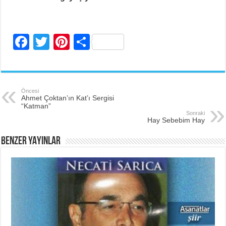
F
T
Pi
S
a
wi
nt
h
c
tt
er
ar
e
er
e
e
Öncesi
Ahmet Çoktan’ın Kat’ı Sergisi
b
st
“Katman”
Sonraki
o
Hay Sebebim Hay
o
BENZER YAYINLAR
k