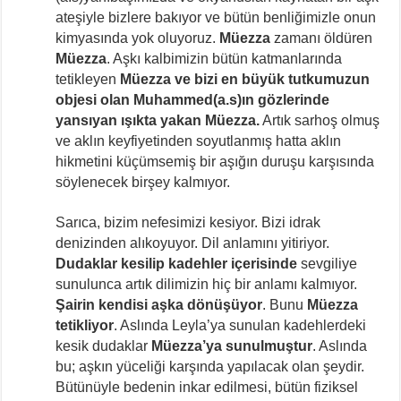
ateşiyle bizlere bakıyor ve bütün benliğimizle onun
kimyasında yok oluyoruz.
Müezza
zamanı öldüren
Müezza
. Aşkı kalbimizin bütün katmanlarında
tetikleyen
Müezza ve bizi en büyük tutkumuzun
objesi olan Muhammed(a.s)ın gözlerinde
yansıyan ışıkta yakan Müezza.
Artık sarhoş olmuş
ve aklın keyfiyetinden soyutlanmış hatta aklın
hikmetini küçümsemiş bir aşığın duruşu karşısında
söylenecek birşey kalmıyor.
Sarıca, bizim nefesimizi kesiyor. Bizi idrak
denizinden alıkoyuyor. Dil anlamını yitiriyor.
Dudaklar kesilip kadehler içerisinde
sevgiliye
sunulunca artık dilimizin hiç bir anlamı kalmıyor.
Şairin kendisi aşka dönüşüyor
. Bunu
Müezza
tetikliyor
. Aslında Leyla’ya sunulan kadehlerdeki
kesik dudaklar
Müezza’ya sunulmuştur
. Aslında
bu; aşkın yüceliği karşında yapılacak olan şeydir.
Bütünüyle bedenin inkar edilmesi, bütün fiziksel