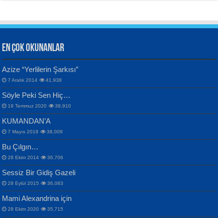
EN ÇOK OKUNANLAR
CAHİT SITKI TARANCI
Azize “Yerlilerin Şarkısı”
Otuz Beş Yaş Şiiri...
VAHDETTİN YİĞİTCAN
Bülent Sağlam
7 Aralık 2014
41,938
Samimiyet Nedir?...
Mescid-i Aksâ Üstüne Ay!...
Söyle Peki Sen Hiç…
19 Temmuz 2020
38,910
KUMANDAN’A
7 Mayıs 2018
38,009
Bu Çılgın…
ERDEM BAYAZIT
28 Ekim 2014
36,706
Sana, Bana, Vatanıma, Ülkemin
İPEK ACAR SERT
Selahattin Yıldız
Sessiz Bir Gidiş Gazeli
İnsanlarına Dair...
Gazze’nin Şecaati, Ümmetin İmtihanı...
İdrakimle Üşürken...
28 Eylül 2015
36,083
Mami Alexandrina için
28 Ekim 2020
35,715