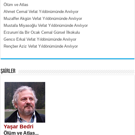
MEHMET ÇOBAN
Ölüm ve Atlas
İçerdeki Put Dışardaki Maskeler...
Ahmet Cemal Vefat Yıldönümünde Anılıyor
Muzaffer Akgün Vefat Yıldönümünde Anılıyor
Mustafa Miyasoğlu Vefat Yıldönümünde Anılıyor
Erzurum’da Bir Ocak Cemal Gürsel İlkokulu
Genco Erkal Vefat Yıldönümünde Anılıyor
Rençber Aziz Vefat Yıldönümünde Anılıyor
EMİNE CUMA
Fanatizm Çıkmazı...
ŞAİRLER
SATILMIŞ ÜMİT ÇETİNKAYA
Erkenlik...
Yaşar Bedri
Ölüm ve Atlas...