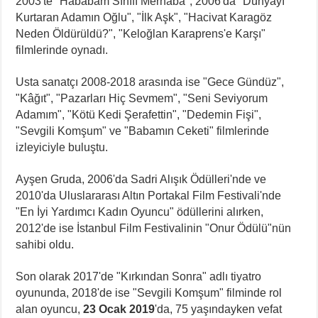
2003'te "Hababam Sınıfı Merhaba", 2006'da "Dünyayı
Kurtaran Adamın Oğlu", "İlk Aşk", "Hacivat Karagöz
Neden Öldürüldü?", "Keloğlan Karaprens'e Karşı"
filmlerinde oynadı.
Usta sanatçı 2008-2018 arasında ise "Gece Gündüz",
"Kâğıt", "Pazarları Hiç Sevmem", "Seni Seviyorum
Adamım", "Kötü Kedi Şerafettin", "Dedemin Fişi",
"Sevgili Komşum" ve "Babamın Ceketi" filmlerinde
izleyiciyle buluştu.
Ayşen Gruda, 2006'da Sadri Alışık Ödülleri'nde ve
2010'da Uluslararası Altın Portakal Film Festivali'nde
"En İyi Yardımcı Kadın Oyuncu" ödüllerini alırken,
2012'de ise İstanbul Film Festivalinin "Onur Ödülü"nün
sahibi oldu.
Son olarak 2017'de "Kırkından Sonra" adlı tiyatro
oyununda, 2018'de ise "Sevgili Komşum" filminde rol
alan oyuncu,
23 Ocak 2019
'da, 75 yaşındayken vefat