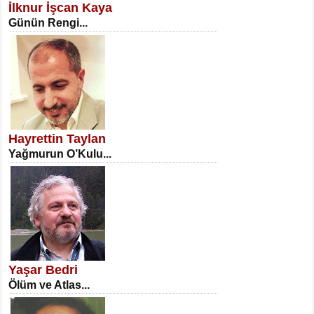
İlknur İşcan Kaya
Günün Rengi...
NECLA DİLEK ARSLAN
Öğretmenler Günü Mahkemesi...
Hayrettin Taylan
Yağmurun O’Kulu...
İSA KARATEPE
Ekranlar Arasında Kaybolan İnsan...
Yaşar Bedri
Ölüm ve Atlas...