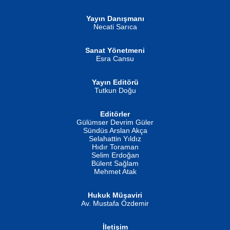
Yayın Danışmanı
MUSTAFA ORAL
Ahmet Aydın
Necati Sarıca
Şiir, Siyaseti Kaldırmıyor Tanpınar...
Helin...
Sanat Yönetmeni
Esra Cansu
Yayın Editörü
Tutkun Doğu
Editörler
İSMAİL OKUTAN
Gülümser Devrim Güler
Fatma Camcı
Erkeklerin Kahrolması Ne Demektir
Sündüs Arslan Akça
Evvel Zaman Tanrıçası...
Biliyor musunuz? ...
Selahattin Yıldız
Hıdır Toraman
Selim Erdoğan
Bülent Sağlam
Mehmet Atak
Hukuk Müşaviri
Av. Mustafa Özdemir
Mustafa Oral
NUHAN NEBİ ÇAM
İletişim