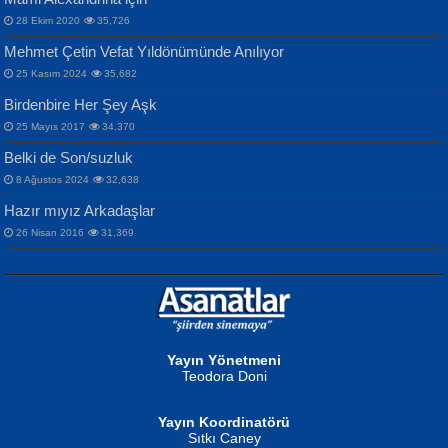
28 Ekim 2020
35,726
Mehmet Çetin Vefat Yıldönümünde Anılıyor
25 Kasım 2024
35,682
Birdenbire Her Şey Aşk
NAZIM HİKMET RAN
MAHMUT GÜRBÜZ
Songül Özel
25 Mayıs 2017
34,370
Bir Cezaevinde, Tecritteki Adamın
İbrahim Olmak ve Bitirebilmek...
Mahzen...
Mektupları...
Belki de Son/suzluk
8 Ağustos 2024
32,638
Hazır mıyız Arkadaşlar
26 Nisan 2016
31,369
NURAN KÖSE BAYDAR
Neva Selçuk
Gün Güzeli...
Ben Deniz Değilim ki...
Yayın Yönetmeni
Teodora Doni
Yayın Koordinatörü
Sıtkı Caney