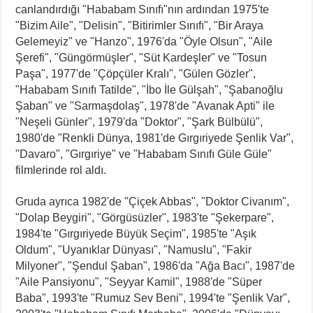
canlandırdığı "Hababam Sınıfı"nın ardından 1975'te
"Bizim Aile", "Delisin", "Bitirimler Sınıfı", "Bir Araya
Gelemeyiz" ve "Hanzo", 1976'da "Öyle Olsun", "Aile
Şerefi", "Güngörmüşler", "Süt Kardeşler" ve "Tosun
Paşa", 1977'de "Çöpçüler Kralı", "Gülen Gözler",
"Hababam Sınıfı Tatilde", "İbo İle Gülşah", "Şabanoğlu
Şaban" ve "Sarmaşdolaş", 1978'de "Avanak Apti" ile
"Neşeli Günler", 1979'da "Doktor", "Şark Bülbülü",
1980'de "Renkli Dünya, 1981'de Gırgıriyede Şenlik Var",
"Davaro", "Gırgıriye" ve "Hababam Sınıfı Güle Güle"
filmlerinde rol aldı.
Gruda ayrıca 1982'de "Çiçek Abbas", "Doktor Civanım",
"Dolap Beygiri", "Görgüsüzler", 1983'te "Şekerpare",
1984'te "Gırgıriyede Büyük Seçim", 1985'te "Aşık
Oldum", "Uyanıklar Dünyası", "Namuslu", "Fakir
Milyoner", "Şendul Şaban", 1986'da "Ağa Bacı", 1987'de
"Aile Pansiyonu", "Seyyar Kamil", 1988'de "Süper
Baba", 1993'te "Rumuz Sev Beni", 1994'te "Şenlik Var",