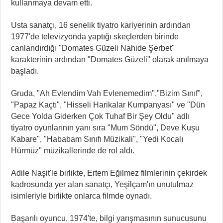
kullanmaya devam etti.
Usta sanatçı, 16 senelik tiyatro kariyerinin ardından
1977'de televizyonda yaptığı skeçlerden birinde
canlandırdığı "Domates Güzeli Nahide Şerbet"
karakterinin ardından "Domates Güzeli" olarak anılmaya
başladı.
Gruda, "Ah Evlendim Vah Evlenemedim","Bizim Sınıf",
"Papaz Kaçtı", "Hisseli Harikalar Kumpanyası" ve "Dün
Gece Yolda Giderken Çok Tuhaf Bir Şey Oldu" adlı
tiyatro oyunlarının yanı sıra "Mum Söndü", Deve Kuşu
Kabare", "Hababam Sınıfı Müzikali", "Yedi Kocalı
Hürmüz" müzikallerinde de rol aldı.
Adile Naşit'le birlikte, Ertem Eğilmez filmlerinin çekirdek
kadrosunda yer alan sanatçı, Yeşilçam'ın unutulmaz
isimleriyle birlikte onlarca filmde oynadı.
Başarılı oyuncu, 1974'te, bilgi yarışmasının sunucusunu