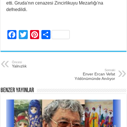
etti. Gruda'nın cenazesi Zincirlikuyu Mezarlığı'na
defnedildi.
F
T
Pi
S
a
wi
nt
h
c
tt
er
ar
e
er
e
e
Öncesi
Yalnızlık
b
st
Sonraki
Enver Ercan Vefat
o
Yıldönümünde Anılıyor
o
BENZER YAYINLAR
k