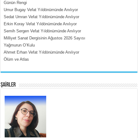
Günün Rengi
Umur Bugay Vefat Yıldönümünde Anılıyor
MEHMET ÇOBAN
Sedat Umran Vefat Yıldönümünde Anılıyor
İçerdeki Put Dışardaki Maskeler...
Erkin Koray Vefat Yıldönümünde Anılıyor
Semih Sergen Vefat Yıldönümünde Anılıyor
Milliyet Sanat Dergisinin Ağustos 2026 Sayısı
Yağmurun O’Kulu
Ahmet Erhan Vefat Yıldönümünde Anılıyor
Ölüm ve Atlas
EMİNE CUMA
Fanatizm Çıkmazı...
ŞAİRLER
SATILMIŞ ÜMİT ÇETİNKAYA
Erkenlik...