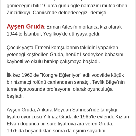
gömeceğini bilir.' Cuma günü öğle namazını müteakiben
Zincirlikuyu Camisi'nde defnedeceğiz."demişti.
Ayşen Gruda
; Erman Ailesi'nin ortanca kızı olarak
1944'te İstanbul, Yeşilköy'de dünyaya geldi.
Çocuk yaşta Ermeni komşularının taklidini yaparken
yeteneği keşfedilen Gruda, henüz lisedeyken babasını
kaybetti ve okulu bırakıp çalışmaya başladı.
İlk kez 1962'de "Kongre Eğleniyor" adlı vodvilde küçük
bir hizmetçi rolünü canlandıran sanatçı, Tevfik Bilge’nin
turne tiyatrosunda profesyonel olarak oyunculuğa
başladı.
Ayşen Gruda, Ankara Meydan Sahnesi'nde tanıştığı
tiyatro oyuncusu Yılmaz Gruda ile 1965'te evlendi. Kızları
Elvan doğunca bir süre tiyatroya ara veren Gruda,
1976'da boşandıktan sonra da eşinin soyadını