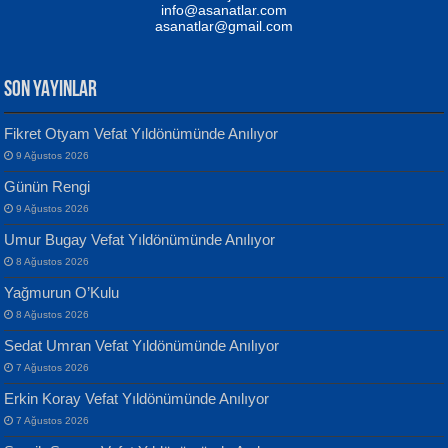
Yağmur Mangası...
Kaptan...
info@asanatlar.com
asanatlar@gmail.com
SON YAYINLAR
Fikret Otyam Vefat Yıldönümünde Anılıyor
9 Ağustos 2026
Yılmaz Ekinci
MUSTAFA KELOĞLU
Günün Rengi
Geceye Söylenen...
Yarına İz Bırakmak...
9 Ağustos 2026
Umur Bugay Vefat Yıldönümünde Anılıyor
8 Ağustos 2026
Yağmurun O’Kulu
8 Ağustos 2026
Sedat Umran Vefat Yıldönümünde Anılıyor
Banu Sancak
ATİLLA ÖZEN
7 Ağustos 2026
Defterimden İçeri...
Sultan Olmadan Önce Eyüp...
Erkin Koray Vefat Yıldönümünde Anılıyor
7 Ağustos 2026