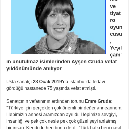
ve
tiyat
ro
oyun
cusu
,
Yeşil
çam'
ın unutulmaz isimlerinden Ayşen Gruda vefat
yıldönümünde anılıyor
Usta sanatçı
23 Ocak 2019'
da İstanbul'da tedavi
gördüğü hastanede 75 yaşında vefat etmişti.
Sanatçının vefatınının ardından torunu
Emre Gruda
;
"Türkiye için gerçekten çok önemli bir değer anneannem.
Hepimizin annesi aramızdan ayrıldı. Hepimize sevgiyi,
insanlığı ve pek çok nesle pek çok güzel şeyi anlatmış
bir insan. Kendi de hep bunu derdi, 'Türk halkı beni nasıl