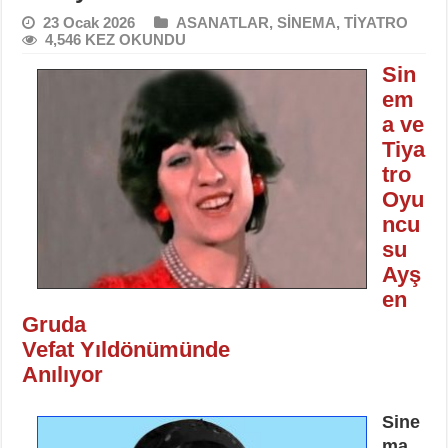
23 Ocak 2026
ASANATLAR
,
SİNEMA
,
TİYATRO
4,546 KEZ OKUNDU
Sin
em
a ve
Tiya
tro
Oyu
ncu
su
Ayş
en
Gruda
Vefat Yıldönümünde
Anılıyor
Sine
ma