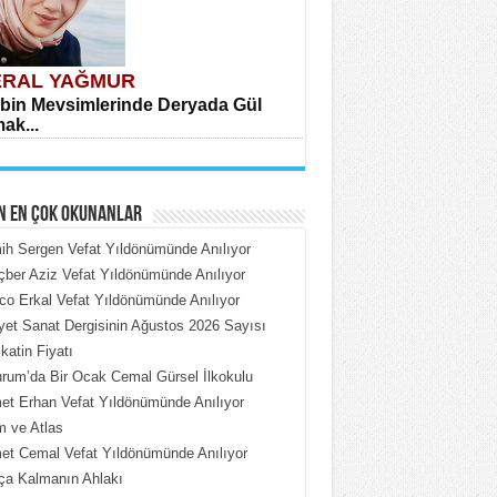
RAL YAĞMUR
bin Mevsimlerinde Deryada Gül
ak...
N EN ÇOK OKUNANLAR
h Sergen Vefat Yıldönümünde Anılıyor
ber Aziz Vefat Yıldönümünde Anılıyor
o Erkal Vefat Yıldönümünde Anılıyor
HMET ÇOBAN
iyet Sanat Dergisinin Ağustos 2026 Sayısı
rdeki Put Dışardaki Maskeler...
katin Fiyatı
rum’da Bir Ocak Cemal Gürsel İlkokulu
t Erhan Vefat Yıldönümünde Anılıyor
 ve Atlas
t Cemal Vefat Yıldönümünde Anılıyor
ça Kalmanın Ahlakı