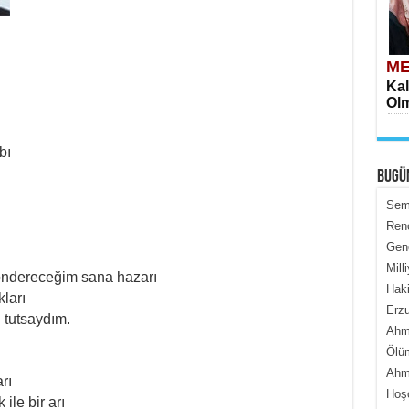
ME
Kal
Olm
bı
BUGÜ
Semi
Renç
Genc
ME
Mill
İçe
öndereceğim sana hazarı
Haki
ları
Erzu
 tutsaydım.
Ahme
Ölüm
Ahme
rı
Hoş
ile bir arı