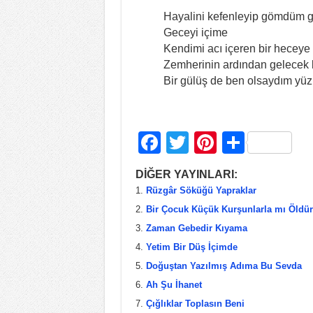
Hayalini kefenleyip gömdüm 
Geceyi içime
Kendimi acı içeren bir heceye
Zemherinin ardından gelecek
Bir gülüş de ben olsaydım yü
F
T
Pi
S
a
wi
nt
h
DİĞER YAYINLARI:
c
tt
er
ar
Rüzgâr Söküğü Yapraklar
e
er
e
e
Bir Çocuk Küçük Kurşunlarla mı Öldür
b
st
Zaman Gebedir Kıyama
Yetim Bir Düş İçimde
o
Doğuştan Yazılmış Adıma Bu Sevda
o
Ah Şu İhanet
k
Çığlıklar Toplasın Beni