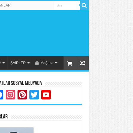
ANLAR
R
ŞAİRLER
Mağaza
atlar Sosyal Medyada
Facebook
Instagram
Pinterest
Twitter
YouTube
RLAR