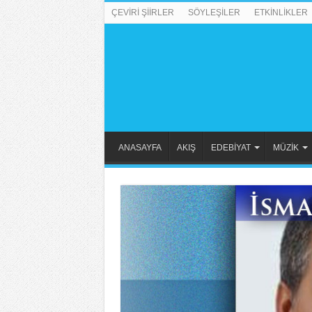
ÇEVİRİ ŞİİRLER
SÖYLEŞİLER
ETKİNLİKLER
ANASAYFA
AKIŞ
EDEBİYAT
MÜZİK