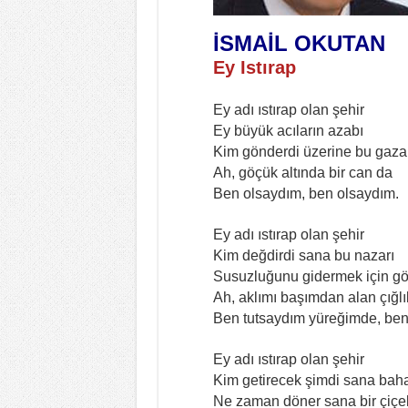
İSMAİL OKUTAN
Ey Istırap
Ey adı ıstırap olan şehir
Ey büyük acıların azabı
Kim gönderdi üzerine bu gaza
Ah, göçük altında bir can da
Ben olsaydım, ben olsaydım.
Ey adı ıstırap olan şehir
Kim değdirdi sana bu nazarı
Susuzluğunu gidermek için g
Ah, aklımı başımdan alan çığlık
Ben tutsaydım yüreğimde, ben
Ey adı ıstırap olan şehir
Kim getirecek şimdi sana baha
Ne zaman döner sana bir çiçek 