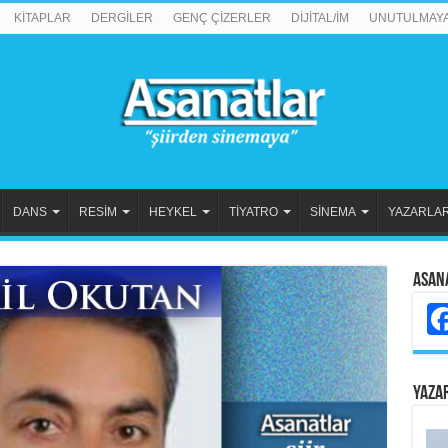
KİTAPLAR
DERGİLER
GENÇ ÇİZERLER
DİJİTAL/İM
UNUTULMAY
DANS
RESİM
HEYKEL
TİYATRO
SİNEMA
YAZARLA
Asan
YAZA