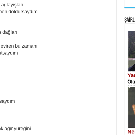
 ağlayışları
EM
ben doldursaydım.
Fan
ŞAİRL
 dağları
deviren bu zamanı
tutsaydım
SA
Erk
Ya
Ölü
çsaydım
NE
Öğr
k ağır yüreğini
Ne