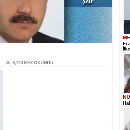
ME
Erz
İlk
n
3,724 KEZ OKUNDU
NU
Hak