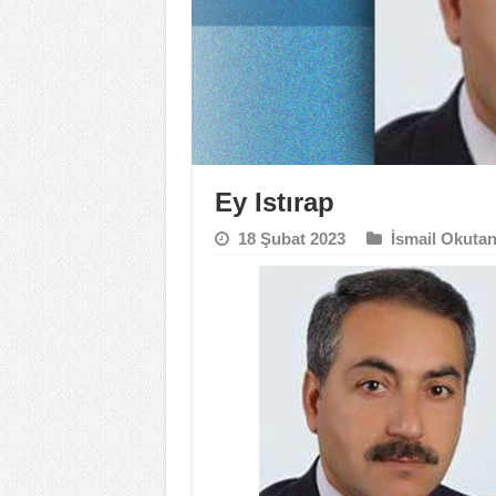
Ey Istırap
18 Şubat 2023
İsmail Okuta