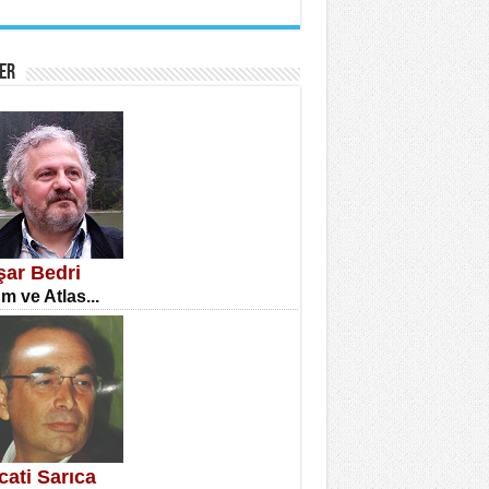
İNE CUMA
atizm Çıkmazı...
ER
TILMIŞ ÜMİT ÇETİNKAYA
enlik...
şar Bedri
m ve Atlas...
CLA DİLEK ARSLAN
etmenler Günü Mahkemesi...
cati Sarıca