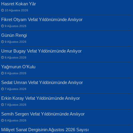
Hasret Kokan Yâr
10 Ağustos 2026
Yılmaz Ekinci
MUSTAFA KELOĞLU
Fikret Otyam Vefat Yıldönümünde Anılıyor
Geceye Söylenen...
Yarına İz Bırakmak...
9 Ağustos 2026
Günün Rengi
9 Ağustos 2026
Umur Bugay Vefat Yıldönümünde Anılıyor
8 Ağustos 2026
Yağmurun O’Kulu
Banu Sancak
ATİLLA ÖZEN
8 Ağustos 2026
Defterimden İçeri...
Sultan Olmadan Önce Eyüp...
Sedat Umran Vefat Yıldönümünde Anılıyor
7 Ağustos 2026
Erkin Koray Vefat Yıldönümünde Anılıyor
7 Ağustos 2026
Semih Sergen Vefat Yıldönümünde Anılıyor
6 Ağustos 2026
İsmail Aydos
EKREM KARABABA
Milliyet Sanat Dergisinin Ağustos 2026 Sayısı
İnkisar...