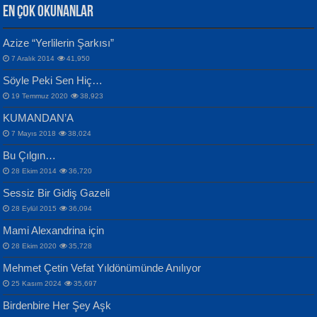
EN ÇOK OKUNANLAR
CAHİT SITKI TARANCI
Azize “Yerlilerin Şarkısı”
Otuz Beş Yaş Şiiri...
VAHDETTİN YİĞİTCAN
Bülent Sağlam
7 Aralık 2014
41,950
Samimiyet Nedir?...
Mescid-i Aksâ Üstüne Ay!...
Söyle Peki Sen Hiç…
19 Temmuz 2020
38,923
KUMANDAN’A
7 Mayıs 2018
38,024
Bu Çılgın…
ERDEM BAYAZIT
28 Ekim 2014
36,720
Sana, Bana, Vatanıma, Ülkemin
İPEK ACAR SERT
Selahattin Yıldız
Sessiz Bir Gidiş Gazeli
İnsanlarına Dair...
Gazze’nin Şecaati, Ümmetin İmtihanı...
İdrakimle Üşürken...
28 Eylül 2015
36,094
Mami Alexandrina için
28 Ekim 2020
35,728
Mehmet Çetin Vefat Yıldönümünde Anılıyor
25 Kasım 2024
35,697
Birdenbire Her Şey Aşk
NAZIM HİKMET RAN
MAHMUT GÜRBÜZ