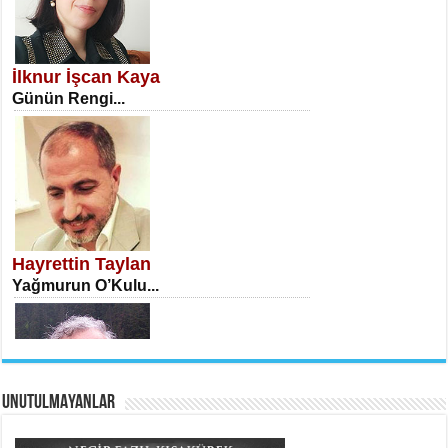
NECLA DİLEK ARSLAN
Öğretmenler Günü Mahkemesi...
İlknur İşcan Kaya
Günün Rengi...
İSA KARATEPE
Ekranlar Arasında Kaybolan İnsan...
Hayrettin Taylan
Yağmurun O’Kulu...
UNUTULMAYANLAR
AHMET URFALI
Ömer Lütfi Mete’nin “Gülce” Şiirini
Tahlil Denemesi...