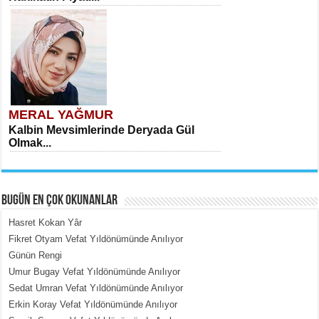
MERAL YAĞMUR
Kalbin Mevsimlerinde Deryada Gül
Olmak...
BUGÜN EN ÇOK OKUNANLAR
Hasret Kokan Yâr
Fikret Otyam Vefat Yıldönümünde Anılıyor
Günün Rengi
MEHMET ÇOBAN
Umur Bugay Vefat Yıldönümünde Anılıyor
İçerdeki Put Dışardaki Maskeler...
Sedat Umran Vefat Yıldönümünde Anılıyor
Erkin Koray Vefat Yıldönümünde Anılıyor