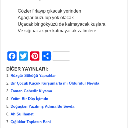
Gözler fırlayıp çıkacak yerinden
Ağaçlar büzülüp yok olacak
Uçacak bir gökyüzü de kalmayacak kuşlara
Ve sığınacak yer kalmayacak zalimlere
F
T
Pi
S
a
wi
nt
h
DİĞER YAYINLARI:
c
tt
er
ar
Rüzgâr Söküğü Yapraklar
e
er
e
e
Bir Çocuk Küçük Kurşunlarla mı Öldürülür Nevida
b
st
Zaman Gebedir Kıyama
Yetim Bir Düş İçimde
o
Doğuştan Yazılmış Adıma Bu Sevda
o
Ah Şu İhanet
k
Çığlıklar Toplasın Beni