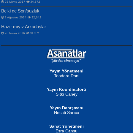
Songül Özel
25 Mayıs 2017
34,372
Bir Cezaevinde, Tecritteki Adamın
İbrahim Olmak ve Bitirebilmek...
Mahzen...
Mektupları...
Belki de Son/suzluk
8 Ağustos 2024
32,642
Hazır mıyız Arkadaşlar
26 Nisan 2016
31,371
NURAN KÖSE BAYDAR
Neva Selçuk
Gün Güzeli...
Ben Deniz Değilim ki...
Yayın Yönetmeni
Teodora Doni
Yayın Koordinatörü
Sıtkı Caney
Yayın Danışmanı
MUSTAFA ORAL
Ahmet Aydın
Necati Sarıca
Şiir, Siyaseti Kaldırmıyor Tanpınar...
Helin...
Sanat Yönetmeni
Esra Cansu