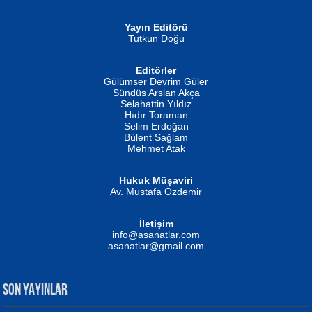
Yayın Editörü
Tutkun Doğu
Editörler
İSMAİL OKUTAN
Gülümser Devrim Güler
Fatma Camcı
Erkeklerin Kahrolması Ne Demektir
Sündüs Arslan Akça
Evvel Zaman Tanrıçası...
Biliyor musunuz? ...
Selahattin Yıldız
Hıdır Toraman
Selim Erdoğan
Bülent Sağlam
Mehmet Atak
Hukuk Müşaviri
Av. Mustafa Özdemir
Mustafa Oral
NUHAN NEBİ ÇAM
İletişim
Yağmur Mangası...
Kaptan...
info@asanatlar.com
asanatlar@gmail.com
SON YAYINLAR