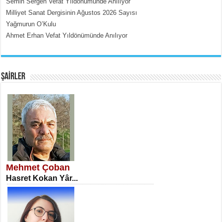
Semih Sergen Vefat Yıldönümünde Anılıyor
Milliyet Sanat Dergisinin Ağustos 2026 Sayısı
Yağmurun O’Kulu
Ahmet Erhan Vefat Yıldönümünde Anılıyor
EMİNE CUMA
Fanatizm Çıkmazı...
ŞAİRLER
SATILMIŞ ÜMİT ÇETİNKAYA
Erkenlik...
Mehmet Çoban
Hasret Kokan Yâr...