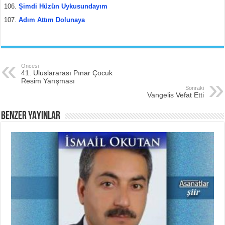
Şimdi Hüzün Uykusundayım
Adım Attım Dolunaya
Öncesi
41. Uluslararası Pınar Çocuk
Resim Yarışması
Sonraki
Vangelis Vefat Etti
BENZER YAYINLAR