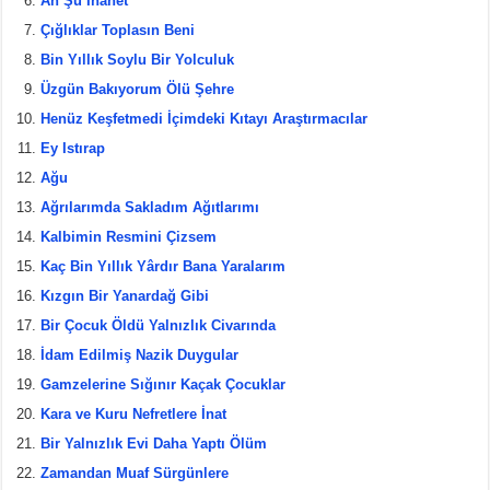
Ah Şu İhanet
k
Çığlıklar Toplasın Beni
Bin Yıllık Soylu Bir Yolculuk
Üzgün Bakıyorum Ölü Şehre
Henüz Keşfetmedi İçimdeki Kıtayı Araştırmacılar
Ey Istırap
Ağu
Ağrılarımda Sakladım Ağıtlarımı
Kalbimin Resmini Çizsem
Kaç Bin Yıllık Yârdır Bana Yaralarım
Kızgın Bir Yanardağ Gibi
Bir Çocuk Öldü Yalnızlık Civarında
İdam Edilmiş Nazik Duygular
Gamzelerine Sığınır Kaçak Çocuklar
Kara ve Kuru Nefretlere İnat
Bir Yalnızlık Evi Daha Yaptı Ölüm
Zamandan Muaf Sürgünlere