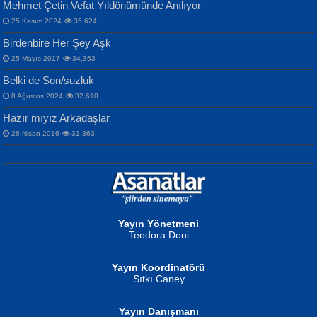
Mehmet Çetin Vefat Yıldönümünde Anılıyor
25 Kasım 2024
35,624
Birdenbire Her Şey Aşk
NAZIM HİKMET RAN
MAHMUT GÜRBÜZ
Songül Özel
25 Mayıs 2017
34,363
Bir Cezaevinde, Tecritteki Adamın
İbrahim Olmak ve Bitirebilmek...
Mahzen...
Mektupları...
Belki de Son/suzluk
8 Ağustos 2024
32,610
Hazır mıyız Arkadaşlar
26 Nisan 2016
31,363
NURAN KÖSE BAYDAR
Neva Selçuk
Gün Güzeli...
Ben Deniz Değilim ki...
Yayın Yönetmeni
Teodora Doni
Yayın Koordinatörü
Sıtkı Caney
Yayın Danışmanı