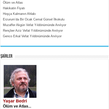
Ölüm ve Atlas
İçerdeki Put Dışardaki Maskeler...
Hakikatin Fiyatı
Hoşça Kalmanın Ahlakı
Erzurum’da Bir Ocak Cemal Gürsel İlkokulu
Muzaffer Akgün Vefat Yıldönümünde Anılıyor
Rençber Aziz Vefat Yıldönümünde Anılıyor
Genco Erkal Vefat Yıldönümünde Anılıyor
EMİNE CUMA
Fanatizm Çıkmazı...
ŞAİRLER
SATILMIŞ ÜMİT ÇETİNKAYA
Erkenlik...
Yaşar Bedri
Ölüm ve Atlas...