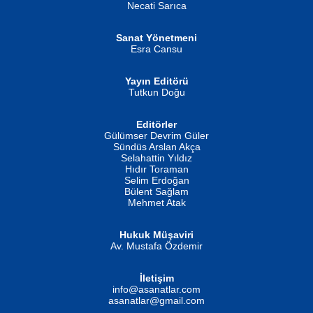
MUSTAFA ORAL
Ahmet Aydın
Necati Sarıca
Şiir, Siyaseti Kaldırmıyor Tanpınar...
Helin...
Sanat Yönetmeni
Esra Cansu
Yayın Editörü
Tutkun Doğu
Editörler
İSMAİL OKUTAN
Gülümser Devrim Güler
Fatma Camcı
Erkeklerin Kahrolması Ne Demektir
Sündüs Arslan Akça
Evvel Zaman Tanrıçası...
Biliyor musunuz? ...
Selahattin Yıldız
Hıdır Toraman
Selim Erdoğan
Bülent Sağlam
Mehmet Atak
Hukuk Müşaviri
Av. Mustafa Özdemir
Mustafa Oral
NUHAN NEBİ ÇAM
İletişim
Yağmur Mangası...
Kaptan...
info@asanatlar.com
asanatlar@gmail.com