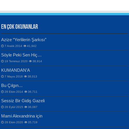
EN ÇOK OKUNANLAR
CAHİT SITKI TARANCI
Azize “Yerlilerin Şarkısı”
Otuz Beş Yaş Şiiri...
VAHDETTİN YİĞİTCAN
Bülent Sağlam
7 Aralık 2014
41,942
Samimiyet Nedir?...
Mescid-i Aksâ Üstüne Ay!...
Söyle Peki Sen Hiç…
19 Temmuz 2020
38,914
KUMANDAN’A
7 Mayıs 2018
38,013
Bu Çılgın…
ERDEM BAYAZIT
28 Ekim 2014
36,711
Sana, Bana, Vatanıma, Ülkemin
İPEK ACAR SERT
Selahattin Yıldız
Sessiz Bir Gidiş Gazeli
İnsanlarına Dair...
Gazze’nin Şecaati, Ümmetin İmtihanı...
İdrakimle Üşürken...
28 Eylül 2015
36,087
Mami Alexandrina için
28 Ekim 2020
35,719