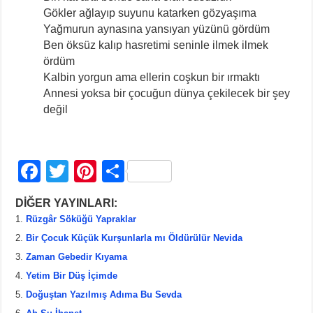
Gökler ağlayıp suyunu katarken gözyaşıma
Yağmurun aynasına yansıyan yüzünü gördüm
Ben öksüz kalıp hasretimi seninle ilmek ilmek
ördüm
Kalbin yorgun ama ellerin coşkun bir ırmaktı
Annesi yoksa bir çocuğun dünya çekilecek bir şey
değil
F
T
Pi
S
a
wi
nt
h
DİĞER YAYINLARI:
c
tt
er
ar
Rüzgâr Söküğü Yapraklar
e
er
e
e
Bir Çocuk Küçük Kurşunlarla mı Öldürülür Nevida
b
st
Zaman Gebedir Kıyama
Yetim Bir Düş İçimde
o
Doğuştan Yazılmış Adıma Bu Sevda
o