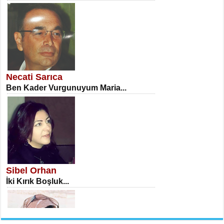
NECLA DİLEK ARSLAN
Öğretmenler Günü Mahkemesi...
Necati Sarıca
Ben Kader Vurgunuyum Maria...
İSA KARATEPE
Ekranlar Arasında Kaybolan İnsan...
Sibel Orhan
İki Kırık Boşluk...