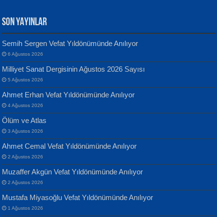
SON YAYINLAR
Semih Sergen Vefat Yıldönümünde Anılıyor
6 Ağustos 2026
Yılmaz Ekinci
MUSTAFA KELOĞLU
Milliyet Sanat Dergisinin Ağustos 2026 Sayısı
Geceye Söylenen...
Yarına İz Bırakmak...
5 Ağustos 2026
Ahmet Erhan Vefat Yıldönümünde Anılıyor
4 Ağustos 2026
Ölüm ve Atlas
3 Ağustos 2026
Ahmet Cemal Vefat Yıldönümünde Anılıyor
Banu Sancak
ATİLLA ÖZEN
2 Ağustos 2026
Defterimden İçeri...
Sultan Olmadan Önce Eyüp...
Muzaffer Akgün Vefat Yıldönümünde Anılıyor
2 Ağustos 2026
Mustafa Miyasoğlu Vefat Yıldönümünde Anılıyor
1 Ağustos 2026