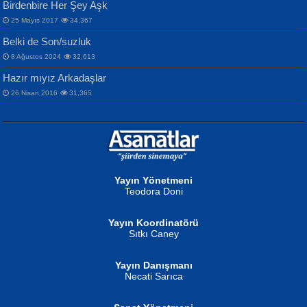
Birdenbire Her Şey Aşk
NAZIM HİKMET RAN
MAHMUT GÜRBÜZ
Songül Özel
25 Mayıs 2017
34,367
Bir Cezaevinde, Tecritteki Adamın
İbrahim Olmak ve Bitirebilmek...
Mahzen...
Mektupları...
Belki de Son/suzluk
8 Ağustos 2024
32,613
Hazır mıyız Arkadaşlar
26 Nisan 2016
31,365
NURAN KÖSE BAYDAR
Neva Selçuk
Gün Güzeli...
Ben Deniz Değilim ki...
Yayın Yönetmeni
Teodora Doni
Yayın Koordinatörü
Sıtkı Caney
Yayın Danışmanı
MUSTAFA ORAL
Ahmet Aydın
Necati Sarıca
Şiir, Siyaseti Kaldırmıyor Tanpınar...
Helin...