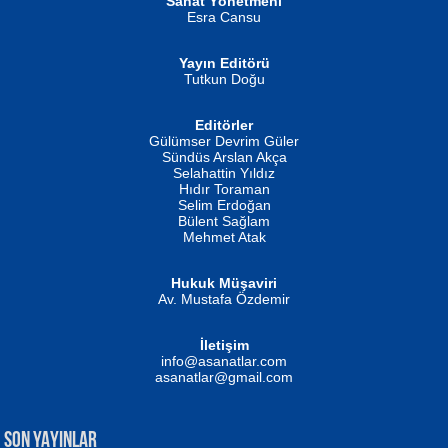
Sanat Yönetmeni
Esra Cansu
Yayın Editörü
Tutkun Doğu
Editörler
İSMAİL OKUTAN
Gülümser Devrim Güler
Fatma Camcı
Erkeklerin Kahrolması Ne Demektir
Sündüs Arslan Akça
Evvel Zaman Tanrıçası...
Biliyor musunuz? ...
Selahattin Yıldız
Hıdır Toraman
Selim Erdoğan
Bülent Sağlam
Mehmet Atak
Hukuk Müşaviri
Av. Mustafa Özdemir
Mustafa Oral
NUHAN NEBİ ÇAM
İletişim
Yağmur Mangası...
Kaptan...
info@asanatlar.com
asanatlar@gmail.com
SON YAYINLAR