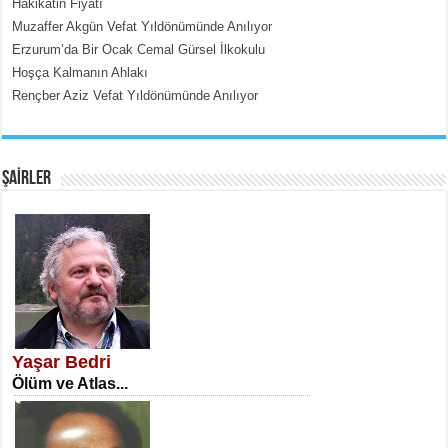
Hakikatin Fiyatı
Muzaffer Akgün Vefat Yıldönümünde Anılıyor
Erzurum’da Bir Ocak Cemal Gürsel İlkokulu
Hoşça Kalmanın Ahlakı
Rençber Aziz Vefat Yıldönümünde Anılıyor
EMİNE CUMA
Fanatizm Çıkmazı...
ŞAİRLER
SATILMIŞ ÜMİT ÇETİNKAYA
Erkenlik...
Yaşar Bedri
Ölüm ve Atlas...