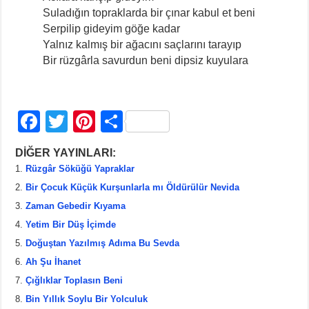
Suladığın topraklarda bir çınar kabul et beni
Serpilip gideyim göğe kadar
Yalnız kalmış bir ağacını saçlarını tarayıp
Bir rüzgârla savurdun beni dipsiz kuyulara
F
T
Pi
S
a
wi
nt
h
DİĞER YAYINLARI:
c
tt
er
ar
Rüzgâr Söküğü Yapraklar
e
er
e
e
Bir Çocuk Küçük Kurşunlarla mı Öldürülür Nevida
b
st
Zaman Gebedir Kıyama
Yetim Bir Düş İçimde
o
Doğuştan Yazılmış Adıma Bu Sevda
o
Ah Şu İhanet
k
Çığlıklar Toplasın Beni
Bin Yıllık Soylu Bir Yolculuk