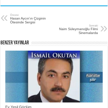
Öncesi
Hasan Aycın’ın Çizginin
Ötesinde Sergisi
Sonraki
Naim Süleymanoğlu Filmi
Sinemalarda
BENZER YAYINLAR
Ey Yeşil Gözlüm