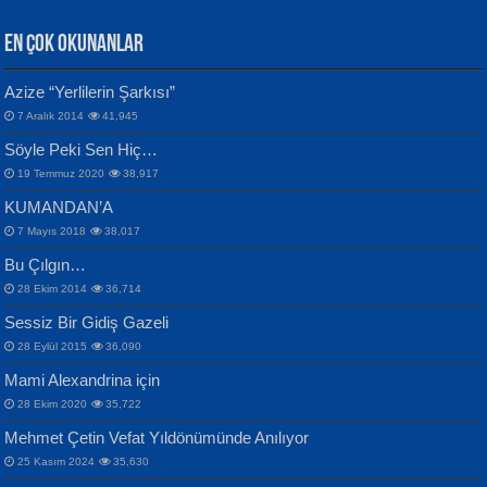
EN ÇOK OKUNANLAR
CAHİT SITKI TARANCI
Azize “Yerlilerin Şarkısı”
Otuz Beş Yaş Şiiri...
VAHDETTİN YİĞİTCAN
Bülent Sağlam
7 Aralık 2014
41,945
Samimiyet Nedir?...
Mescid-i Aksâ Üstüne Ay!...
Söyle Peki Sen Hiç…
19 Temmuz 2020
38,917
KUMANDAN’A
7 Mayıs 2018
38,017
Bu Çılgın…
ERDEM BAYAZIT
28 Ekim 2014
36,714
Sana, Bana, Vatanıma, Ülkemin
İPEK ACAR SERT
Selahattin Yıldız
Sessiz Bir Gidiş Gazeli
İnsanlarına Dair...
Gazze’nin Şecaati, Ümmetin İmtihanı...
İdrakimle Üşürken...
28 Eylül 2015
36,090
Mami Alexandrina için
28 Ekim 2020
35,722
Mehmet Çetin Vefat Yıldönümünde Anılıyor
25 Kasım 2024
35,630