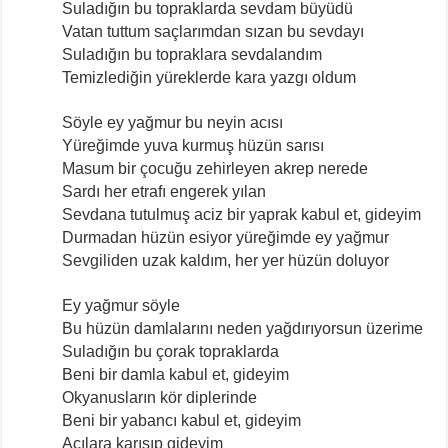
Suladığın bu topraklarda sevdam büyüdü
Vatan tuttum saçlarımdan sızan bu sevdayı
Suladığın bu topraklara sevdalandım
Temizlediğin yüreklerde kara yazgı oldum
Söyle ey yağmur bu neyin acısı
Yüreğimde yuva kurmuş hüzün sarısı
Masum bir çocuğu zehirleyen akrep nerede
Sardı her etrafı engerek yılan
Sevdana tutulmuş aciz bir yaprak kabul et, gideyim
Durmadan hüzün esiyor yüreğimde ey yağmur
Sevgiliden uzak kaldım, her yer hüzün doluyor
Ey yağmur söyle
Bu hüzün damlalarını neden yağdırıyorsun üzerime
Suladığın bu çorak topraklarda
Beni bir damla kabul et, gideyim
Okyanusların kör diplerinde
Beni bir yabancı kabul et, gideyim
Acılara karışıp gideyim