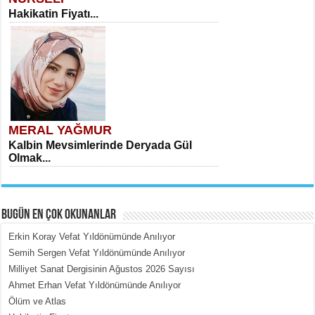
Hakikatin Fiyatı...
MERAL YAĞMUR
Kalbin Mevsimlerinde Deryada Gül
Olmak...
BUGÜN EN ÇOK OKUNANLAR
Erkin Koray Vefat Yıldönümünde Anılıyor
Semih Sergen Vefat Yıldönümünde Anılıyor
Milliyet Sanat Dergisinin Ağustos 2026 Sayısı
MEHMET ÇOBAN
Ahmet Erhan Vefat Yıldönümünde Anılıyor
İçerdeki Put Dışardaki Maskeler...
Ölüm ve Atlas