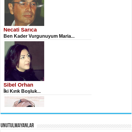
NECLA DİLEK ARSLAN
Öğretmenler Günü Mahkemesi...
Necati Sarıca
Ben Kader Vurgunuyum Maria...
İSA KARATEPE
Ekranlar Arasında Kaybolan İnsan...
Sibel Orhan
İki Kırık Boşluk...
UNUTULMAYANLAR
AHMET URFALI