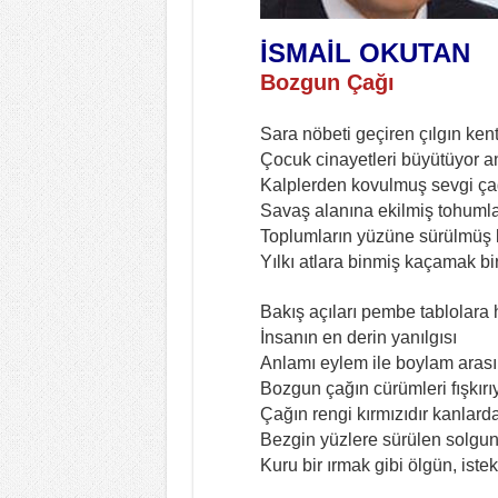
İSMAİL OKUTAN
Bozgun Çağı
Sara nöbeti geçiren çılgın ken
Çocuk cinayetleri büyütüyor ann
Kalplerden kovulmuş sevgi ça
Savaş alanına ekilmiş tohuml
Toplumların yüzüne sürülmüş k
Yılkı atlara binmiş kaçamak b
Bakış açıları pembe tablolara
İnsanın en derin yanılgısı
Anlamı eylem ile boylam aras
Bozgun çağın cürümleri fışkır
Çağın rengi kırmızıdır kanlard
Bezgin yüzlere sürülen solgun 
Kuru bir ırmak gibi ölgün, iste