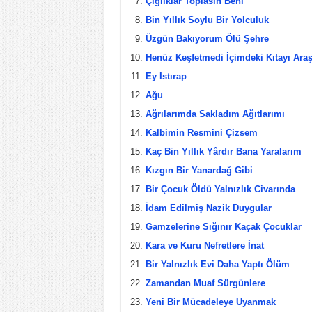
Çığlıklar Toplasın Beni
Bin Yıllık Soylu Bir Yolculuk
Üzgün Bakıyorum Ölü Şehre
Henüz Keşfetmedi İçimdeki Kıtayı Araş
Ey Istırap
Ağu
Ağrılarımda Sakladım Ağıtlarımı
Kalbimin Resmini Çizsem
Kaç Bin Yıllık Yârdır Bana Yaralarım
Kızgın Bir Yanardağ Gibi
Bir Çocuk Öldü Yalnızlık Civarında
İdam Edilmiş Nazik Duygular
Gamzelerine Sığınır Kaçak Çocuklar
Kara ve Kuru Nefretlere İnat
Bir Yalnızlık Evi Daha Yaptı Ölüm
Zamandan Muaf Sürgünlere
Yeni Bir Mücadeleye Uyanmak