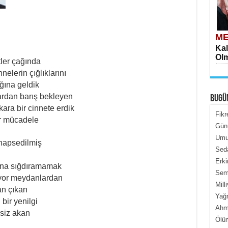
ME
Kal
Olm
tler çağında
elerin çığlıklarını
ğına geldik
ardan barış bekleyen
BUGÜ
ara bir cinnete erdik
Fikr
ir mücadele
Gün
Umur
ME
 hapsedilmiş
Seda
İçe
Erki
ına sığdıramamak
Semi
ıyor meydanlardan
Mill
an çıkan
Yağ
bir yenilgi
Ahme
ksiz akan
Ölüm