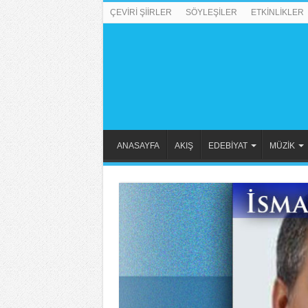
ÇEVİRİ ŞİİRLER
SÖYLEŞİLER
ETKİNLİKLER
ANASAYFA
AKIŞ
EDEBİYAT
MÜZİK