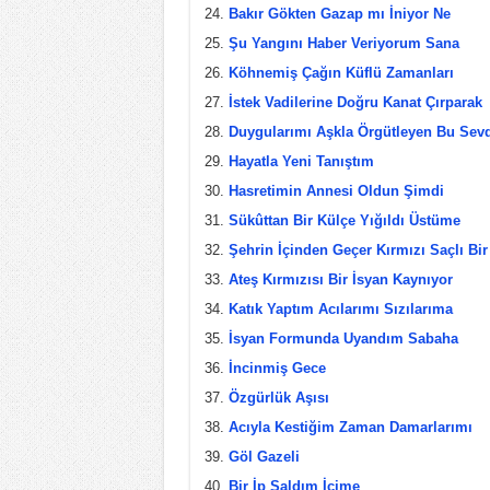
Bakır Gökten Gazap mı İniyor Ne
Şu Yangını Haber Veriyorum Sana
Köhnemiş Çağın Küflü Zamanları
İstek Vadilerine Doğru Kanat Çırparak
Duygularımı Aşkla Örgütleyen Bu Sevd
Hayatla Yeni Tanıştım
Hasretimin Annesi Oldun Şimdi
Sükûttan Bir Külçe Yığıldı Üstüme
Şehrin İçinden Geçer Kırmızı Saçlı Bir
Ateş Kırmızısı Bir İsyan Kaynıyor
Katık Yaptım Acılarımı Sızılarıma
İsyan Formunda Uyandım Sabaha
İncinmiş Gece
Özgürlük Aşısı
Acıyla Kestiğim Zaman Damarlarımı
Göl Gazeli
Bir İp Saldım İçime