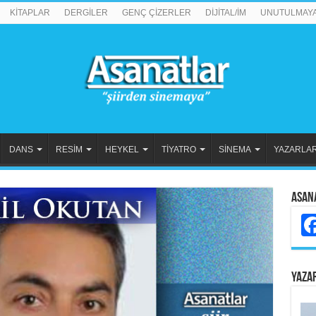
KİTAPLAR
DERGİLER
GENÇ ÇİZERLER
DİJİTAL/İM
UNUTULMAY
DANS
RESİM
HEYKEL
TİYATRO
SİNEMA
YAZARLA
Asan
YAZA