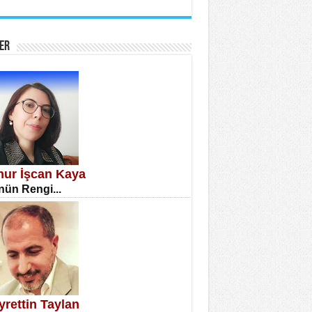
İNE CUMA
atizm Çıkmazı...
ER
TILMIŞ ÜMİT ÇETİNKAYA
enlik...
knur İşcan Kaya
ün Rengi...
CLA DİLEK ARSLAN
etmenler Günü Mahkemesi...
yrettin Taylan