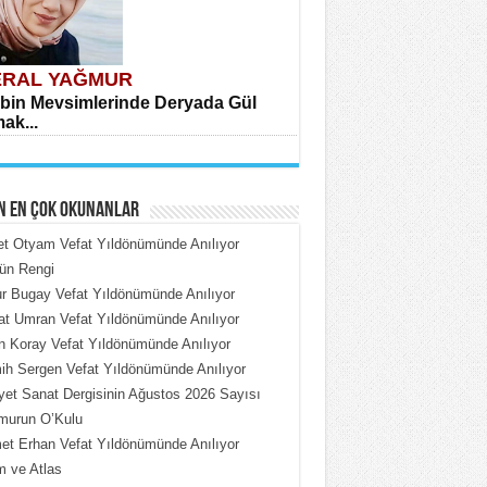
RAL YAĞMUR
bin Mevsimlerinde Deryada Gül
ak...
N EN ÇOK OKUNANLAR
et Otyam Vefat Yıldönümünde Anılıyor
ün Rengi
 Bugay Vefat Yıldönümünde Anılıyor
HMET ÇOBAN
t Umran Vefat Yıldönümünde Anılıyor
rdeki Put Dışardaki Maskeler...
n Koray Vefat Yıldönümünde Anılıyor
h Sergen Vefat Yıldönümünde Anılıyor
iyet Sanat Dergisinin Ağustos 2026 Sayısı
murun O’Kulu
t Erhan Vefat Yıldönümünde Anılıyor
 ve Atlas