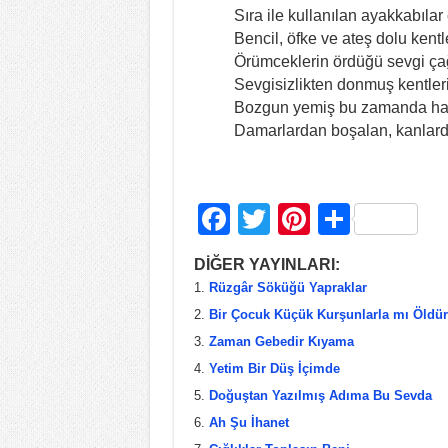
Sıra ile kullanılan ayakkabıla
Bencil, öfke ve ateş dolu kentl
Örümceklerin ördüğü sevgi ç
Sevgisizlikten donmuş kentler
Bozgun yemiş bu zamanda haya
Damarlardan boşalan, kanlardan
F
T
Pi
S
a
wi
nt
h
DİĞER YAYINLARI:
c
tt
er
ar
Rüzgâr Söküğü Yapraklar
e
er
e
e
Bir Çocuk Küçük Kurşunlarla mı Öldür
b
st
Zaman Gebedir Kıyama
Yetim Bir Düş İçimde
o
Doğuştan Yazılmış Adıma Bu Sevda
o
Ah Şu İhanet
k