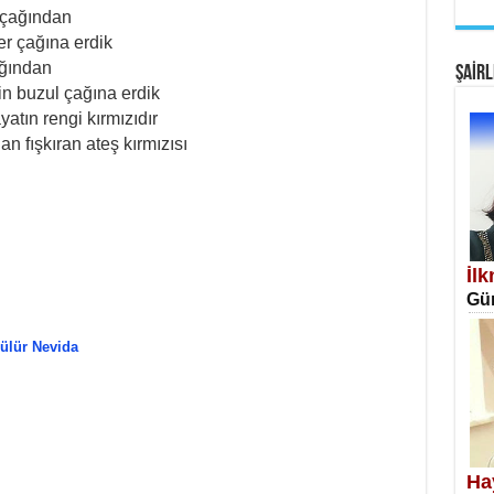
r çağından
EM
er çağına erdik
Fan
ağından
ŞAİRL
in buzul çağına erdik
tın rengi kırmızıdır
 fışkıran ateş kırmızısı
SA
Erk
İl
Gün
ülür Nevida
NE
Öğr
Ha