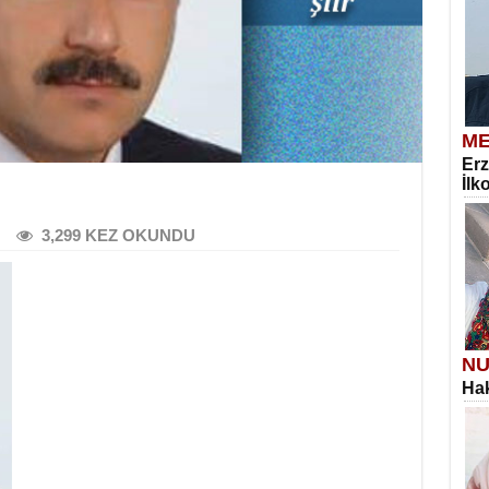
ME
Erz
İlk
3,299 KEZ OKUNDU
NU
Hak