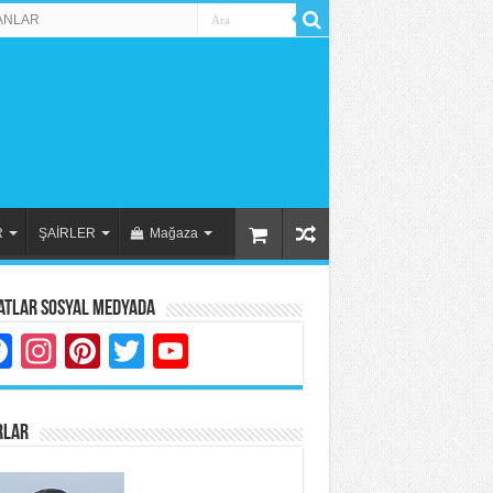
ANLAR
R
ŞAİRLER
Mağaza
atlar Sosyal Medyada
Facebook
Instagram
Pinterest
Twitter
YouTube
RLAR