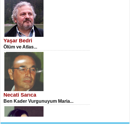
NECLA DİLEK ARSLAN
Öğretmenler Günü Mahkemesi...
Yaşar Bedri
Ölüm ve Atlas...
İSA KARATEPE
Ekranlar Arasında Kaybolan İnsan...
Necati Sarıca
Ben Kader Vurgunuyum Maria...