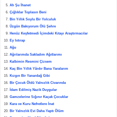
o
Ah Şu İhanet
o
Çığlıklar Toplasın Beni
k
Bin Yıllık Soylu Bir Yolculuk
Üzgün Bakıyorum Ölü Şehre
Henüz Keşfetmedi İçimdeki Kıtayı Araştırmacılar
Ey Istırap
Ağu
Ağrılarımda Sakladım Ağıtlarımı
Kalbimin Resmini Çizsem
Kaç Bin Yıllık Yârdır Bana Yaralarım
Kızgın Bir Yanardağ Gibi
Bir Çocuk Öldü Yalnızlık Civarında
İdam Edilmiş Nazik Duygular
Gamzelerine Sığınır Kaçak Çocuklar
Kara ve Kuru Nefretlere İnat
Bir Yalnızlık Evi Daha Yaptı Ölüm