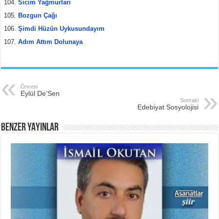
Sicim Yağmurları
Bozgun Çağı
Şimdi Hüzün Uykusundayım
Adım Attım Dolunaya
Öncesi
Eylül De’Sen
Sonraki
Edebiyat Sosyolojisi
BENZER YAYINLAR