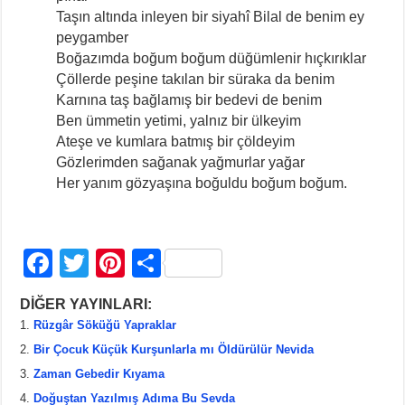
Taşın altında inleyen bir siyahî Bilal de benim ey
peygamber
Boğazımda boğum boğum düğümlenir hıçkırıklar
Çöllerde peşine takılan bir süraka da benim
Karnına taş bağlamış bir bedevi de benim
Ben ümmetin yetimi, yalnız bir ülkeyim
Ateşe ve kumlara batmış bir çöldeyim
Gözlerimden sağanak yağmurlar yağar
Her yanım gözyaşına boğuldu boğum boğum.
F
T
Pi
S
a
wi
nt
h
DİĞER YAYINLARI:
c
tt
er
ar
Rüzgâr Söküğü Yapraklar
e
er
e
e
Bir Çocuk Küçük Kurşunlarla mı Öldürülür Nevida
b
st
Zaman Gebedir Kıyama
Doğuştan Yazılmış Adıma Bu Sevda