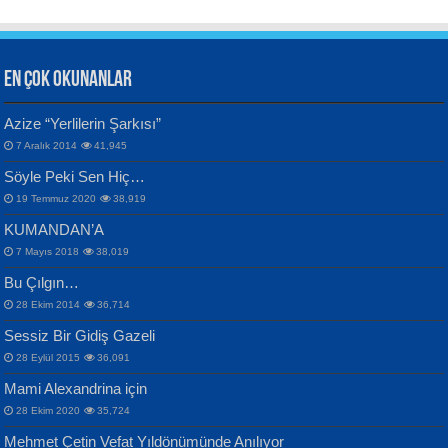
EN ÇOK OKUNANLAR
CAHİT SITKI TARANCI
Azize “Yerlilerin Şarkısı”
Otuz Beş Yaş Şiiri...
VAHDETTİN YİĞİTCAN
Bülent Sağlam
7 Aralık 2014
41,945
Samimiyet Nedir?...
Mescid-i Aksâ Üstüne Ay!...
Söyle Peki Sen Hiç…
19 Temmuz 2020
38,919
KUMANDAN’A
7 Mayıs 2018
38,019
Bu Çılgın…
ERDEM BAYAZIT
28 Ekim 2014
36,714
Sana, Bana, Vatanıma, Ülkemin
İPEK ACAR SERT
Selahattin Yıldız
Sessiz Bir Gidiş Gazeli
İnsanlarına Dair...
Gazze’nin Şecaati, Ümmetin İmtihanı...
İdrakimle Üşürken...
28 Eylül 2015
36,091
Mami Alexandrina için
28 Ekim 2020
35,724
Mehmet Çetin Vefat Yıldönümünde Anılıyor