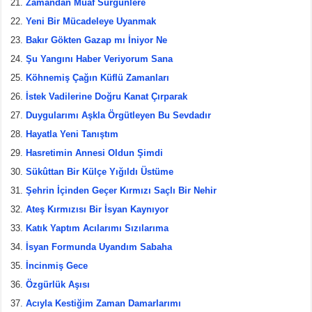
Zamandan Muaf Sürgünlere
Yeni Bir Mücadeleye Uyanmak
Bakır Gökten Gazap mı İniyor Ne
Şu Yangını Haber Veriyorum Sana
Köhnemiş Çağın Küflü Zamanları
İstek Vadilerine Doğru Kanat Çırparak
Duygularımı Aşkla Örgütleyen Bu Sevdadır
Hayatla Yeni Tanıştım
Hasretimin Annesi Oldun Şimdi
Sükûttan Bir Külçe Yığıldı Üstüme
Şehrin İçinden Geçer Kırmızı Saçlı Bir Nehir
Ateş Kırmızısı Bir İsyan Kaynıyor
Katık Yaptım Acılarımı Sızılarıma
İsyan Formunda Uyandım Sabaha
İncinmiş Gece
Özgürlük Aşısı
Acıyla Kestiğim Zaman Damarlarımı