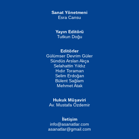
Şiir, Siyaseti Kaldırmıyor Tanpınar...
Helin...
Sanat Yönetmeni
Esra Cansu
Yayın Editörü
Tutkun Doğu
Editörler
İSMAİL OKUTAN
Gülümser Devrim Güler
Fatma Camcı
Erkeklerin Kahrolması Ne Demektir
Sündüs Arslan Akça
Evvel Zaman Tanrıçası...
Biliyor musunuz? ...
Selahattin Yıldız
Hıdır Toraman
Selim Erdoğan
Bülent Sağlam
Mehmet Atak
Hukuk Müşaviri
Av. Mustafa Özdemir
Mustafa Oral
NUHAN NEBİ ÇAM
İletişim
Yağmur Mangası...
Kaptan...
info@asanatlar.com
asanatlar@gmail.com