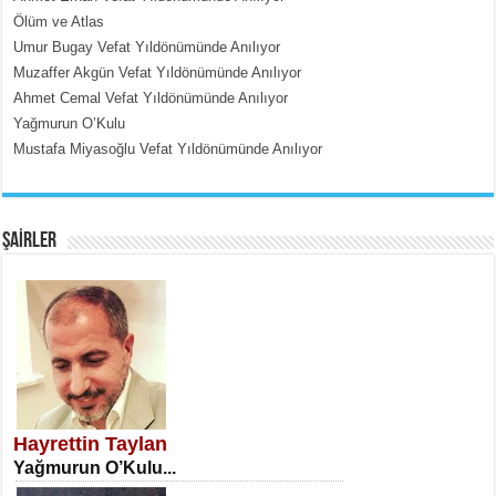
İçerdeki Put Dışardaki Maskeler...
Ölüm ve Atlas
Umur Bugay Vefat Yıldönümünde Anılıyor
Muzaffer Akgün Vefat Yıldönümünde Anılıyor
Ahmet Cemal Vefat Yıldönümünde Anılıyor
Yağmurun O’Kulu
Mustafa Miyasoğlu Vefat Yıldönümünde Anılıyor
EMİNE CUMA
Fanatizm Çıkmazı...
ŞAİRLER
SATILMIŞ ÜMİT ÇETİNKAYA
Erkenlik...
Hayrettin Taylan
Yağmurun O’Kulu...