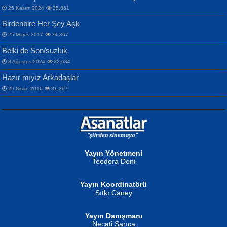
25 Kasım 2024
35,661
Birdenbire Her Şey Aşk
NAZIM HİKMET RAN
MAHMUT GÜRBÜZ
Songül Özel
25 Mayıs 2017
34,367
Bir Cezaevinde, Tecritteki Adamın
İbrahim Olmak ve Bitirebilmek...
Mahzen...
Mektupları...
Belki de Son/suzluk
8 Ağustos 2024
32,634
Hazır mıyız Arkadaşlar
26 Nisan 2016
31,367
NURAN KÖSE BAYDAR
Neva Selçuk
Gün Güzeli...
Ben Deniz Değilim ki...
Yayın Yönetmeni
Teodora Doni
Yayın Koordinatörü
Sıtkı Caney
Yayın Danışmanı
MUSTAFA ORAL
Ahmet Aydın
Necati Sarıca