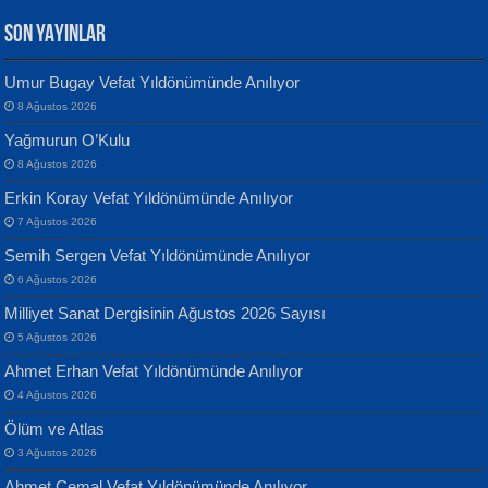
SON YAYINLAR
Umur Bugay Vefat Yıldönümünde Anılıyor
8 Ağustos 2026
Yılmaz Ekinci
MUSTAFA KELOĞLU
Yağmurun O’Kulu
Geceye Söylenen...
Yarına İz Bırakmak...
8 Ağustos 2026
Erkin Koray Vefat Yıldönümünde Anılıyor
7 Ağustos 2026
Semih Sergen Vefat Yıldönümünde Anılıyor
6 Ağustos 2026
Milliyet Sanat Dergisinin Ağustos 2026 Sayısı
Banu Sancak
ATİLLA ÖZEN
5 Ağustos 2026
Defterimden İçeri...
Sultan Olmadan Önce Eyüp...
Ahmet Erhan Vefat Yıldönümünde Anılıyor
4 Ağustos 2026
Ölüm ve Atlas
3 Ağustos 2026
Ahmet Cemal Vefat Yıldönümünde Anılıyor