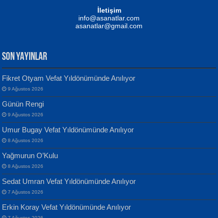
Mustafa Oral
NUHAN NEBİ ÇAM
İletişim
Yağmur Mangası...
Kaptan...
info@asanatlar.com
asanatlar@gmail.com
SON YAYINLAR
Fikret Otyam Vefat Yıldönümünde Anılıyor
9 Ağustos 2026
Yılmaz Ekinci
MUSTAFA KELOĞLU
Günün Rengi
Geceye Söylenen...
Yarına İz Bırakmak...
9 Ağustos 2026
Umur Bugay Vefat Yıldönümünde Anılıyor
8 Ağustos 2026
Yağmurun O’Kulu
8 Ağustos 2026
Sedat Umran Vefat Yıldönümünde Anılıyor
Banu Sancak
ATİLLA ÖZEN
7 Ağustos 2026
Defterimden İçeri...
Sultan Olmadan Önce Eyüp...
Erkin Koray Vefat Yıldönümünde Anılıyor
7 Ağustos 2026