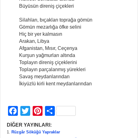
Büyüsün direniş çiçekleri
Silahları, bıçakları toprağa gömün
Gömün mezarlığa öfke selini
Hiç bir yer kalmasın
Arakan, Libya
Afganistan, Mısır, Ceçenya
Kurşun yağmurları altında
Toplayın direniş çiçeklerini
Toplayın parçalanmış yürekleri
Savaş meydanlarından
İkiyüzlü kirli kent meydanlarından
F
T
Pi
S
a
wi
nt
h
DİĞER YAYINLARI:
c
tt
er
ar
Rüzgâr Söküğü Yapraklar