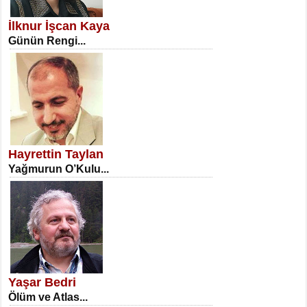
Erkenlik...
İlknur İşcan Kaya
Günün Rengi...
NECLA DİLEK ARSLAN
Öğretmenler Günü Mahkemesi...
Hayrettin Taylan
Yağmurun O’Kulu...
İSA KARATEPE
Ekranlar Arasında Kaybolan İnsan...
Yaşar Bedri
Ölüm ve Atlas...