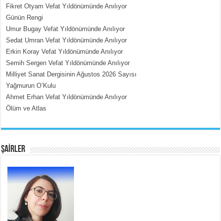
Fikret Otyam Vefat Yıldönümünde Anılıyor
Günün Rengi
Umur Bugay Vefat Yıldönümünde Anılıyor
MEHMET ÇOBAN
Sedat Umran Vefat Yıldönümünde Anılıyor
İçerdeki Put Dışardaki Maskeler...
Erkin Koray Vefat Yıldönümünde Anılıyor
Semih Sergen Vefat Yıldönümünde Anılıyor
Milliyet Sanat Dergisinin Ağustos 2026 Sayısı
Yağmurun O’Kulu
Ahmet Erhan Vefat Yıldönümünde Anılıyor
Ölüm ve Atlas
EMİNE CUMA
Fanatizm Çıkmazı...
ŞAİRLER
SATILMIŞ ÜMİT ÇETİNKAYA