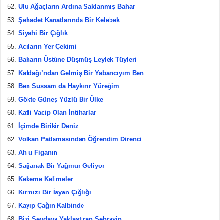
Ulu Ağaçların Ardına Saklanmış Bahar
Şehadet Kanatlarında Bir Kelebek
Siyahi Bir Çığlık
Acıların Yer Çekimi
Baharın Üstüne Düşmüş Leylek Tüyleri
Kafdağı’ndan Gelmiş Bir Yabancıyım Ben
Ben Sussam da Haykırır Yüreğim
Gökte Güneş Yüzlü Bir Ülke
Katli Vacip Olan İntiharlar
İçimde Birikir Deniz
Volkan Patlamasından Öğrendim Direnci
Ah u Figanın
Sağanak Bir Yağmur Geliyor
Kekeme Kelimeler
Kırmızı Bir İsyan Çığlığı
Kayıp Çağın Kalbinde
Bizi Sevdaya Yaklaştıran Şehrayin