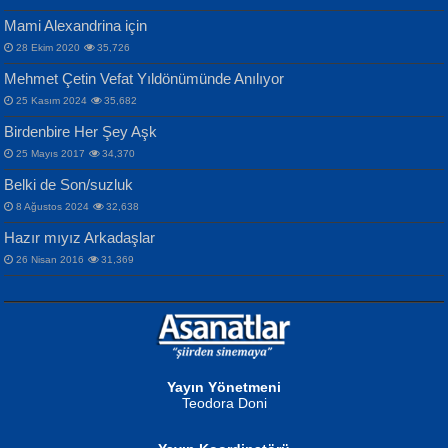
Mami Alexandrina için
28 Ekim 2020
35,726
Mehmet Çetin Vefat Yıldönümünde Anılıyor
25 Kasım 2024
35,682
Birdenbire Her Şey Aşk
NAZIM HİKMET RAN
MAHMUT GÜRBÜZ
Songül Özel
25 Mayıs 2017
34,370
Bir Cezaevinde, Tecritteki Adamın
İbrahim Olmak ve Bitirebilmek...
Mahzen...
Mektupları...
Belki de Son/suzluk
8 Ağustos 2024
32,638
Hazır mıyız Arkadaşlar
26 Nisan 2016
31,369
NURAN KÖSE BAYDAR
Neva Selçuk
Gün Güzeli...
Ben Deniz Değilim ki...
Yayın Yönetmeni
Teodora Doni