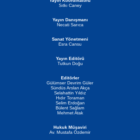
Yayın Koordinatörü
Sıtkı Caney
Yayın Danışmanı
MUSTAFA ORAL
Ahmet Aydın
Necati Sarıca
Şiir, Siyaseti Kaldırmıyor Tanpınar...
Helin...
Sanat Yönetmeni
Esra Cansu
Yayın Editörü
Tutkun Doğu
Editörler
İSMAİL OKUTAN
Gülümser Devrim Güler
Fatma Camcı
Erkeklerin Kahrolması Ne Demektir
Sündüs Arslan Akça
Evvel Zaman Tanrıçası...
Biliyor musunuz? ...
Selahattin Yıldız
Hıdır Toraman
Selim Erdoğan
Bülent Sağlam
Mehmet Atak
Hukuk Müşaviri
Av. Mustafa Özdemir