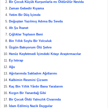
e
er
e
e
Bir Çocuk Küçük Kurşunlarla mı Öldürülür Nevida
b
st
Zaman Gebedir Kıyama
Yetim Bir Düş İçimde
o
Doğuştan Yazılmış Adıma Bu Sevda
o
Ah Şu İhanet
k
Çığlıklar Toplasın Beni
Bin Yıllık Soylu Bir Yolculuk
Üzgün Bakıyorum Ölü Şehre
Henüz Keşfetmedi İçimdeki Kıtayı Araştırmacılar
Ey Istırap
Ağu
Ağrılarımda Sakladım Ağıtlarımı
Kalbimin Resmini Çizsem
Kaç Bin Yıllık Yârdır Bana Yaralarım
Kızgın Bir Yanardağ Gibi
Bir Çocuk Öldü Yalnızlık Civarında
İdam Edilmiş Nazik Duygular