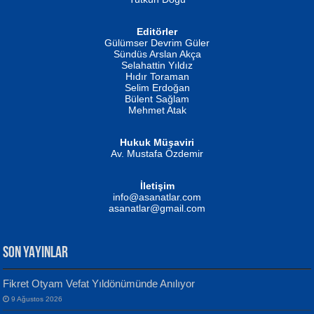
Editörler
İSMAİL OKUTAN
Gülümser Devrim Güler
Fatma Camcı
Erkeklerin Kahrolması Ne Demektir
Sündüs Arslan Akça
Evvel Zaman Tanrıçası...
Biliyor musunuz? ...
Selahattin Yıldız
Hıdır Toraman
Selim Erdoğan
Bülent Sağlam
Mehmet Atak
Hukuk Müşaviri
Av. Mustafa Özdemir
Mustafa Oral
NUHAN NEBİ ÇAM
İletişim
Yağmur Mangası...
Kaptan...
info@asanatlar.com
asanatlar@gmail.com
SON YAYINLAR
Fikret Otyam Vefat Yıldönümünde Anılıyor
9 Ağustos 2026
Yılmaz Ekinci
MUSTAFA KELOĞLU