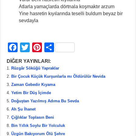
Atlarla yamaçlarda dörtnala koşmaktır arzum
Yine hasretin kıyılarında teselli buldum beyaz bir
sevdayla
F
T
Pi
S
a
wi
nt
h
DİĞER YAYINLARI:
c
tt
er
ar
Rüzgâr Söküğü Yapraklar
e
er
e
e
Bir Çocuk Küçük Kurşunlarla mı Öldürülür Nevida
b
st
Zaman Gebedir Kıyama
Yetim Bir Düş İçimde
o
Doğuştan Yazılmış Adıma Bu Sevda
o
Ah Şu İhanet
k
Çığlıklar Toplasın Beni
Bin Yıllık Soylu Bir Yolculuk
Üzgün Bakıyorum Ölü Şehre