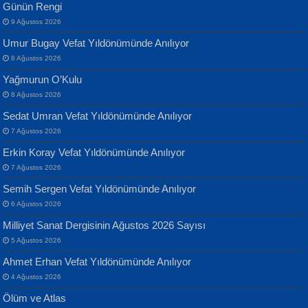
Günün Rengi
Geceye Söylenen...
Yarına İz Bırakmak...
9 Ağustos 2026
Umur Bugay Vefat Yıldönümünde Anılıyor
8 Ağustos 2026
Yağmurun O’Kulu
8 Ağustos 2026
Sedat Umran Vefat Yıldönümünde Anılıyor
Banu Sancak
ATİLLA ÖZEN
7 Ağustos 2026
Defterimden İçeri...
Sultan Olmadan Önce Eyüp...
Erkin Koray Vefat Yıldönümünde Anılıyor
7 Ağustos 2026
Semih Sergen Vefat Yıldönümünde Anılıyor
6 Ağustos 2026
Milliyet Sanat Dergisinin Ağustos 2026 Sayısı
5 Ağustos 2026
İsmail Aydos
EKREM KARABABA
Ahmet Erhan Vefat Yıldönümünde Anılıyor
İnkisar...
Yaralı Şiir...
4 Ağustos 2026
Ölüm ve Atlas