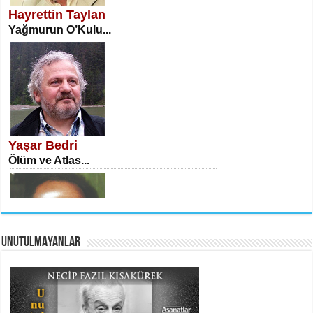
Hayrettin Taylan
Yağmurun O’Kulu...
İSA KARATEPE
Ekranlar Arasında Kaybolan İnsan...
Yaşar Bedri
Ölüm ve Atlas...
UNUTULMAYANLAR
AHMET URFALI
Ömer Lütfi Mete’nin “Gülce” Şiirini
Tahlil Denemesi...
Necati Sarıca
Ben Kader Vurgunuyum Maria...