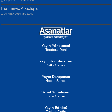
8 Ağustos 2024
32,638
Hazır mıyız Arkadaşlar
26 Nisan 2016
31,369
NURAN KÖSE BAYDAR
Neva Selçuk
Gün Güzeli...
Ben Deniz Değilim ki...
Yayın Yönetmeni
Teodora Doni
Yayın Koordinatörü
Sıtkı Caney
Yayın Danışmanı
MUSTAFA ORAL
Ahmet Aydın
Necati Sarıca
Şiir, Siyaseti Kaldırmıyor Tanpınar...
Helin...
Sanat Yönetmeni
Esra Cansu
Yayın Editörü
Tutkun Doğu