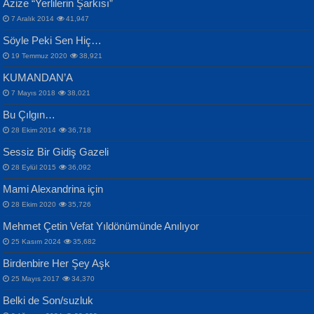
Azize “Yerlilerin Şarkısı”
Otuz Beş Yaş Şiiri...
VAHDETTİN YİĞİTCAN
Bülent Sağlam
7 Aralık 2014
41,947
Samimiyet Nedir?...
Mescid-i Aksâ Üstüne Ay!...
Söyle Peki Sen Hiç…
19 Temmuz 2020
38,921
KUMANDAN’A
7 Mayıs 2018
38,021
Bu Çılgın…
ERDEM BAYAZIT
28 Ekim 2014
36,718
Sana, Bana, Vatanıma, Ülkemin
İPEK ACAR SERT
Selahattin Yıldız
Sessiz Bir Gidiş Gazeli
İnsanlarına Dair...
Gazze’nin Şecaati, Ümmetin İmtihanı...
İdrakimle Üşürken...
28 Eylül 2015
36,092
Mami Alexandrina için
28 Ekim 2020
35,726
Mehmet Çetin Vefat Yıldönümünde Anılıyor
25 Kasım 2024
35,682
Birdenbire Her Şey Aşk
NAZIM HİKMET RAN
MAHMUT GÜRBÜZ
Songül Özel
25 Mayıs 2017
34,370
Bir Cezaevinde, Tecritteki Adamın
İbrahim Olmak ve Bitirebilmek...
Mahzen...
Mektupları...
Belki de Son/suzluk