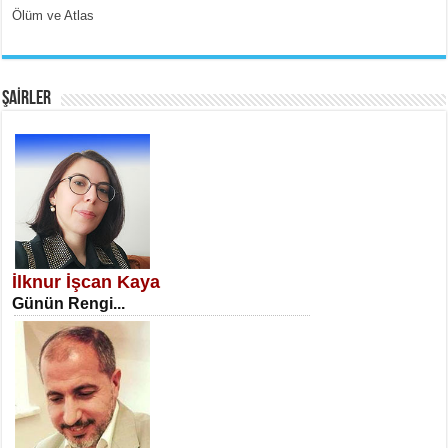
Ölüm ve Atlas
EMİNE CUMA
Fanatizm Çıkmazı...
ŞAİRLER
SATILMIŞ ÜMİT ÇETİNKAYA
Erkenlik...
İlknur İşcan Kaya
Günün Rengi...
NECLA DİLEK ARSLAN
Öğretmenler Günü Mahkemesi...