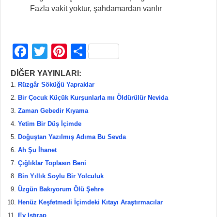
Fazla vakit yoktur, şahdamardan varılır
F
T
Pi
S
a
wi
nt
h
DİĞER YAYINLARI:
c
tt
er
ar
Rüzgâr Söküğü Yapraklar
e
er
e
e
Bir Çocuk Küçük Kurşunlarla mı Öldürülür Nevida
b
st
Zaman Gebedir Kıyama
Yetim Bir Düş İçimde
o
Doğuştan Yazılmış Adıma Bu Sevda
o
Ah Şu İhanet
k
Çığlıklar Toplasın Beni
Bin Yıllık Soylu Bir Yolculuk
Üzgün Bakıyorum Ölü Şehre
Henüz Keşfetmedi İçimdeki Kıtayı Araştırmacılar
Ey Istırap