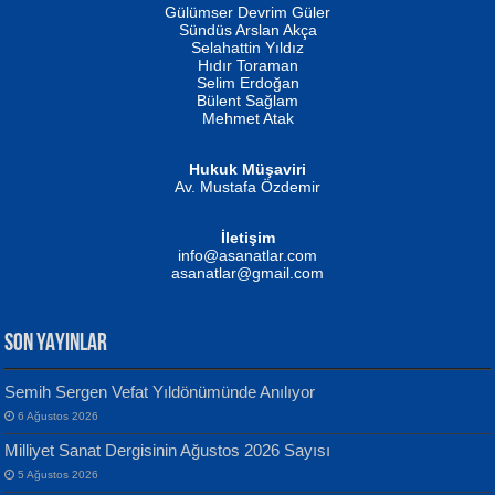
İSMAİL OKUTAN
Gülümser Devrim Güler
Fatma Camcı
Erkeklerin Kahrolması Ne Demektir
Sündüs Arslan Akça
Evvel Zaman Tanrıçası...
Biliyor musunuz? ...
Selahattin Yıldız
Hıdır Toraman
Selim Erdoğan
Bülent Sağlam
Mehmet Atak
Hukuk Müşaviri
Av. Mustafa Özdemir
Mustafa Oral
NUHAN NEBİ ÇAM
İletişim
Yağmur Mangası...
Kaptan...
info@asanatlar.com
asanatlar@gmail.com
SON YAYINLAR
Semih Sergen Vefat Yıldönümünde Anılıyor
6 Ağustos 2026
Yılmaz Ekinci
MUSTAFA KELOĞLU
Milliyet Sanat Dergisinin Ağustos 2026 Sayısı
Geceye Söylenen...
Yarına İz Bırakmak...
5 Ağustos 2026