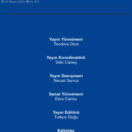
26 Nisan 2016
31,357
NURAN KÖSE BAYDAR
Neva Selçuk
Gün Güzeli...
Ben Deniz Değilim ki...
Yayın Yönetmeni
Teodora Doni
Yayın Koordinatörü
Sıtkı Caney
Yayın Danışmanı
MUSTAFA ORAL
Ahmet Aydın
Necati Sarıca
Şiir, Siyaseti Kaldırmıyor Tanpınar...
Helin...
Sanat Yönetmeni
Esra Cansu
Yayın Editörü
Tutkun Doğu
Editörler