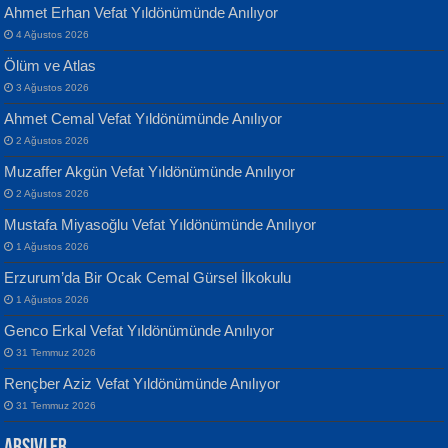
Ahmet Erhan Vefat Yıldönümünde Anılıyor
4 Ağustos 2026
Ölüm ve Atlas
3 Ağustos 2026
Ahmet Cemal Vefat Yıldönümünde Anılıyor
Banu Sancak
ATİLLA ÖZEN
2 Ağustos 2026
Defterimden İçeri...
Sultan Olmadan Önce Eyüp...
Muzaffer Akgün Vefat Yıldönümünde Anılıyor
2 Ağustos 2026
Mustafa Miyasoğlu Vefat Yıldönümünde Anılıyor
1 Ağustos 2026
Erzurum’da Bir Ocak Cemal Gürsel İlkokulu
1 Ağustos 2026
İsmail Aydos
EKREM KARABABA
Genco Erkal Vefat Yıldönümünde Anılıyor
İnkisar...
Yaralı Şiir...
31 Temmuz 2026
Rençber Aziz Vefat Yıldönümünde Anılıyor
31 Temmuz 2026