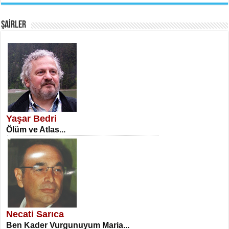
Fanatizm Çıkmazı...
ŞAİRLER
SATILMIŞ ÜMİT ÇETİNKAYA
Erkenlik...
Yaşar Bedri
Ölüm ve Atlas...
NECLA DİLEK ARSLAN
Öğretmenler Günü Mahkemesi...
Necati Sarıca
Ben Kader Vurgunuyum Maria...