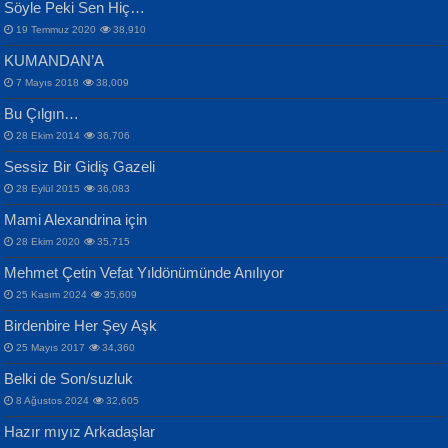
Söyle Peki Sen Hiç…
19 Temmuz 2020
38,910
KUMANDAN’A
7 Mayıs 2018
38,009
Bu Çılgın…
ERDEM BAYAZIT
28 Ekim 2014
36,706
Sana, Bana, Vatanıma, Ülkemin
İPEK ACAR SERT
Selahattin Yıldız
Sessiz Bir Gidiş Gazeli
İnsanlarına Dair...
Gazze’nin Şecaati, Ümmetin İmtihanı...
İdrakimle Üşürken...
28 Eylül 2015
36,083
Mami Alexandrina için
28 Ekim 2020
35,715
Mehmet Çetin Vefat Yıldönümünde Anılıyor
25 Kasım 2024
35,609
Birdenbire Her Şey Aşk
NAZIM HİKMET RAN
MAHMUT GÜRBÜZ
Songül Özel
25 Mayıs 2017
34,360
Bir Cezaevinde, Tecritteki Adamın
İbrahim Olmak ve Bitirebilmek...
Mahzen...
Mektupları...
Belki de Son/suzluk
8 Ağustos 2024
32,605
Hazır mıyız Arkadaşlar