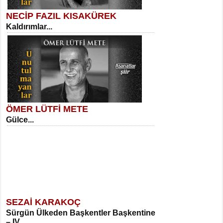
NECİP FAZIL KISAKÜREK
Kaldırımlar...
SELAHATTİN YILDIZ
İnsanın Zindanı...
Kadir Ünal
Ayağıma Dolanan Yokuş...
ÖMER LÜTFİ METE
Gülce...
MEHMET TAŞTAN
Vagon’da Bir Şairle...
Mehmet Çoban
Elmira...
SEZAİ KARAKOÇ
Sürgün Ülkeden Başkentler Başkentine
SITKI CANEY
– IV...