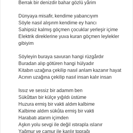
Berrak bir denizdir bahar gözlü yârim
Dünyaya misafir, kendime yabancıyım
Söyle nasıl alışırım kendime ey hancı
Sahipsiz kalmış göçmen çocuklar yerleşir içime
Elektrik direklerine yuva kuran göçmen leylekler
gibiyim
Söyleyin buraya savuran hangi rüzgârdır
Buradan alıp götüren hangi hülyadır
Kitabın uzağına çekilip nasıl anlam kazanır hayat
Acının uzağına çekilip nasıl insan kalır insan
Issız ve sessiz bir adamım ben
Sükûttan bir külçe yığıldı üstüme
Huzura ermiş bir vakti aldım kalbime
Kalbime aldım sükûta ermiş bir vakti
Harabatı atarım içimden
Aşkın yolu sevgi ile değil ıstırapla ıslanır
Yağmur ve çamur ile karılır toprağı