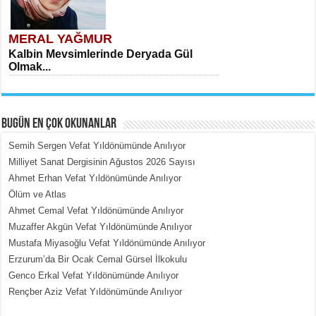
MERAL YAĞMUR
Kalbin Mevsimlerinde Deryada Gül
Olmak...
BUGÜN EN ÇOK OKUNANLAR
Semih Sergen Vefat Yıldönümünde Anılıyor
Milliyet Sanat Dergisinin Ağustos 2026 Sayısı
Ahmet Erhan Vefat Yıldönümünde Anılıyor
MEHMET ÇOBAN
Ölüm ve Atlas
İçerdeki Put Dışardaki Maskeler...
Ahmet Cemal Vefat Yıldönümünde Anılıyor
Muzaffer Akgün Vefat Yıldönümünde Anılıyor
Mustafa Miyasoğlu Vefat Yıldönümünde Anılıyor
Erzurum’da Bir Ocak Cemal Gürsel İlkokulu
Genco Erkal Vefat Yıldönümünde Anılıyor
Rençber Aziz Vefat Yıldönümünde Anılıyor
EMİNE CUMA