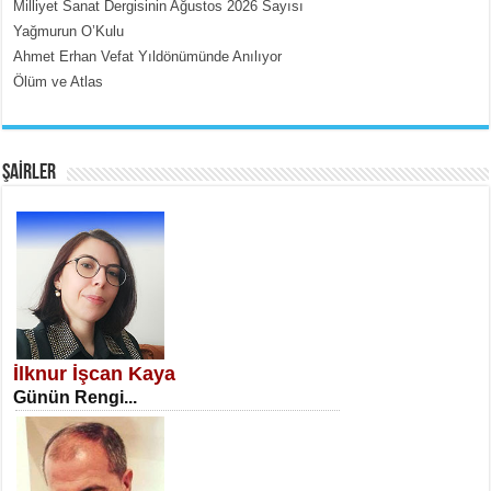
Milliyet Sanat Dergisinin Ağustos 2026 Sayısı
Yağmurun O’Kulu
Ahmet Erhan Vefat Yıldönümünde Anılıyor
Ölüm ve Atlas
EMİNE CUMA
Fanatizm Çıkmazı...
ŞAİRLER
SATILMIŞ ÜMİT ÇETİNKAYA
Erkenlik...
İlknur İşcan Kaya
Günün Rengi...