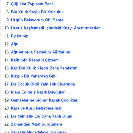
k
Çığlıklar Toplasın Beni
Bin Yıllık Soylu Bir Yolculuk
Üzgün Bakıyorum Ölü Şehre
Henüz Keşfetmedi İçimdeki Kıtayı Araştırmacılar
Ey Istırap
Ağu
Ağrılarımda Sakladım Ağıtlarımı
Kalbimin Resmini Çizsem
Kaç Bin Yıllık Yârdır Bana Yaralarım
Kızgın Bir Yanardağ Gibi
Bir Çocuk Öldü Yalnızlık Civarında
İdam Edilmiş Nazik Duygular
Gamzelerine Sığınır Kaçak Çocuklar
Kara ve Kuru Nefretlere İnat
Bir Yalnızlık Evi Daha Yaptı Ölüm
Zamandan Muaf Sürgünlere
Yeni Bir Mücadeleye Uyanmak