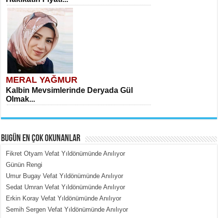
MERAL YAĞMUR
Kalbin Mevsimlerinde Deryada Gül
Olmak...
BUGÜN EN ÇOK OKUNANLAR
Fikret Otyam Vefat Yıldönümünde Anılıyor
Günün Rengi
Umur Bugay Vefat Yıldönümünde Anılıyor
MEHMET ÇOBAN
Sedat Umran Vefat Yıldönümünde Anılıyor
İçerdeki Put Dışardaki Maskeler...
Erkin Koray Vefat Yıldönümünde Anılıyor
Semih Sergen Vefat Yıldönümünde Anılıyor