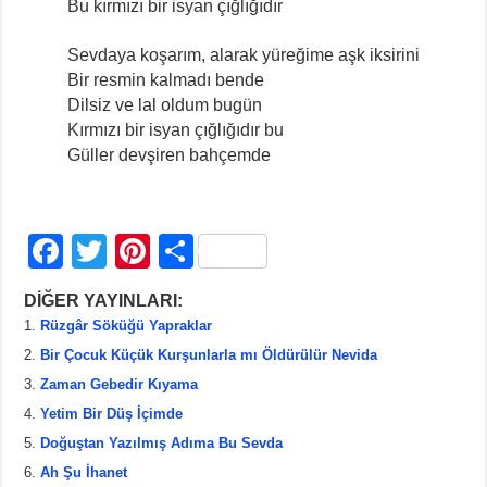
Bu kırmızı bir isyan çığlığıdır
Sevdaya koşarım, alarak yüreğime aşk iksirini
Bir resmin kalmadı bende
Dilsiz ve lal oldum bugün
Kırmızı bir isyan çığlığıdır bu
Güller devşiren bahçemde
F
T
Pi
S
a
wi
nt
h
DİĞER YAYINLARI:
c
tt
er
ar
Rüzgâr Söküğü Yapraklar
e
er
e
e
Bir Çocuk Küçük Kurşunlarla mı Öldürülür Nevida
b
st
Zaman Gebedir Kıyama
Yetim Bir Düş İçimde
o
Doğuştan Yazılmış Adıma Bu Sevda
o
Ah Şu İhanet