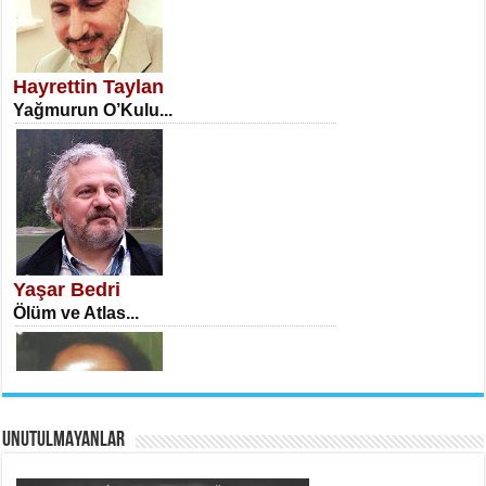
NECLA DİLEK ARSLAN
Öğretmenler Günü Mahkemesi...
Hayrettin Taylan
Yağmurun O’Kulu...
İSA KARATEPE
Ekranlar Arasında Kaybolan İnsan...
Yaşar Bedri
Ölüm ve Atlas...
UNUTULMAYANLAR
AHMET URFALI
Ömer Lütfi Mete’nin “Gülce” Şiirini
Tahlil Denemesi...