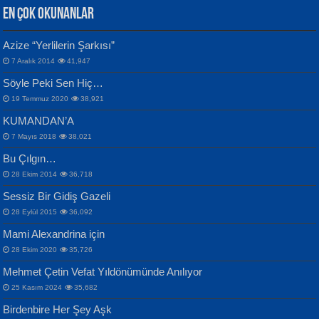
EN ÇOK OKUNANLAR
CAHİT SITKI TARANCI
Azize “Yerlilerin Şarkısı”
Otuz Beş Yaş Şiiri...
VAHDETTİN YİĞİTCAN
Bülent Sağlam
7 Aralık 2014
41,947
Samimiyet Nedir?...
Mescid-i Aksâ Üstüne Ay!...
Söyle Peki Sen Hiç…
19 Temmuz 2020
38,921
KUMANDAN’A
7 Mayıs 2018
38,021
Bu Çılgın…
ERDEM BAYAZIT
28 Ekim 2014
36,718
Sana, Bana, Vatanıma, Ülkemin
İPEK ACAR SERT
Selahattin Yıldız
Sessiz Bir Gidiş Gazeli
İnsanlarına Dair...
Gazze’nin Şecaati, Ümmetin İmtihanı...
İdrakimle Üşürken...
28 Eylül 2015
36,092
Mami Alexandrina için
28 Ekim 2020
35,726
Mehmet Çetin Vefat Yıldönümünde Anılıyor
25 Kasım 2024
35,682
Birdenbire Her Şey Aşk
NAZIM HİKMET RAN