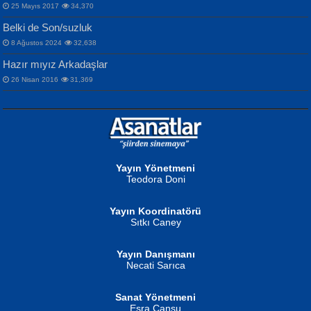
MAHMUT GÜRBÜZ
Songül Özel
25 Mayıs 2017
34,370
Bir Cezaevinde, Tecritteki Adamın
İbrahim Olmak ve Bitirebilmek...
Mahzen...
Mektupları...
Belki de Son/suzluk
8 Ağustos 2024
32,638
Hazır mıyız Arkadaşlar
26 Nisan 2016
31,369
NURAN KÖSE BAYDAR
Neva Selçuk
Gün Güzeli...
Ben Deniz Değilim ki...
Yayın Yönetmeni
Teodora Doni
Yayın Koordinatörü
Sıtkı Caney
Yayın Danışmanı
MUSTAFA ORAL
Ahmet Aydın
Necati Sarıca
Şiir, Siyaseti Kaldırmıyor Tanpınar...
Helin...
Sanat Yönetmeni
Esra Cansu