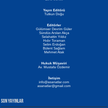
Yayın Editörü
Tutkun Doğu
Editörler
İSMAİL OKUTAN
Gülümser Devrim Güler
Fatma Camcı
Erkeklerin Kahrolması Ne Demektir
Sündüs Arslan Akça
Evvel Zaman Tanrıçası...
Biliyor musunuz? ...
Selahattin Yıldız
Hıdır Toraman
Selim Erdoğan
Bülent Sağlam
Mehmet Atak
Hukuk Müşaviri
Av. Mustafa Özdemir
Mustafa Oral
NUHAN NEBİ ÇAM
İletişim
Yağmur Mangası...
Kaptan...
info@asanatlar.com
asanatlar@gmail.com
SON YAYINLAR