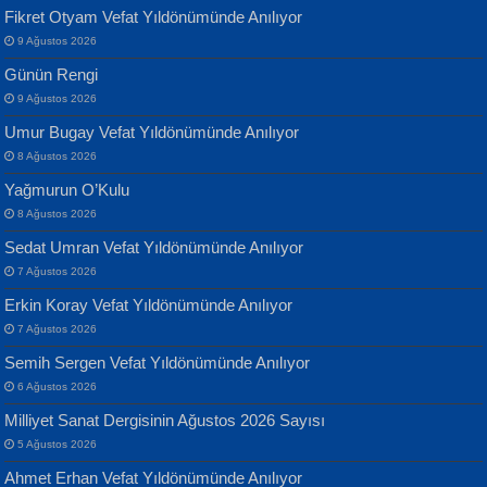
Fikret Otyam Vefat Yıldönümünde Anılıyor
9 Ağustos 2026
Yılmaz Ekinci
MUSTAFA KELOĞLU
Günün Rengi
Geceye Söylenen...
Yarına İz Bırakmak...
9 Ağustos 2026
Umur Bugay Vefat Yıldönümünde Anılıyor
8 Ağustos 2026
Yağmurun O’Kulu
8 Ağustos 2026
Sedat Umran Vefat Yıldönümünde Anılıyor
Banu Sancak
ATİLLA ÖZEN
7 Ağustos 2026
Defterimden İçeri...
Sultan Olmadan Önce Eyüp...
Erkin Koray Vefat Yıldönümünde Anılıyor
7 Ağustos 2026
Semih Sergen Vefat Yıldönümünde Anılıyor
6 Ağustos 2026
Milliyet Sanat Dergisinin Ağustos 2026 Sayısı
5 Ağustos 2026
İsmail Aydos
EKREM KARABABA
Ahmet Erhan Vefat Yıldönümünde Anılıyor
İnkisar...