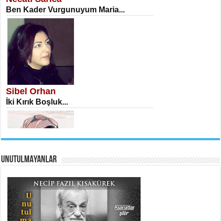
Ben Kader Vurgunuyum Maria...
İSA KARATEPE
Ekranlar Arasında Kaybolan İnsan...
Sibel Orhan
İki Kırık Boşluk...
UNUTULMAYANLAR
AHMET URFALI
Ömer Lütfi Mete’nin “Gülce” Şiirini
Tahlil Denemesi...
Meral Yağmur
Eski Bir Şiir...