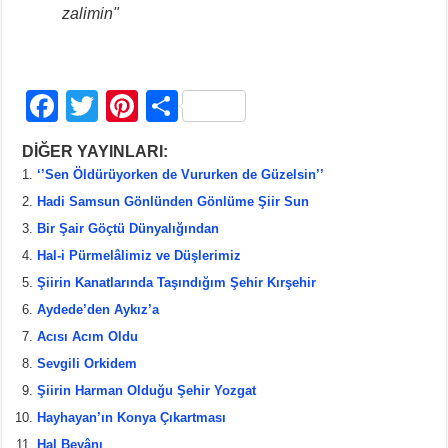
zalimin"
F
T
Pi
S
a
wi
nt
h
DİĞER YAYINLARI:
c
tt
er
ar
‘’Sen Öldürüyorken de Vururken de Güzelsin’’
e
er
e
e
Hadi Samsun Gönlünden Gönlüme Şiir Sun
b
st
Bir Şair Göçtü Dünyalığından
Hal-i Pürmelâlimiz ve Düşlerimiz
o
Şiirin Kanatlarında Taşındığım Şehir Kırşehir
o
Aydede’den Aykız’a
k
Acısı Acım Oldu
Sevgili Orkidem
Şiirin Harman Olduğu Şehir Yozgat
Hayhayan’ın Konya Çıkartması
Hal Beyânı