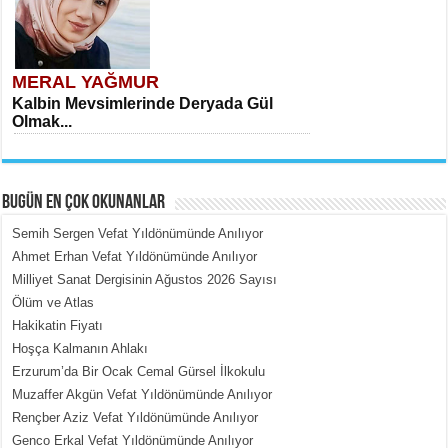
MERAL YAĞMUR
Kalbin Mevsimlerinde Deryada Gül
Olmak...
BUGÜN EN ÇOK OKUNANLAR
Semih Sergen Vefat Yıldönümünde Anılıyor
Ahmet Erhan Vefat Yıldönümünde Anılıyor
Milliyet Sanat Dergisinin Ağustos 2026 Sayısı
MEHMET ÇOBAN
Ölüm ve Atlas
İçerdeki Put Dışardaki Maskeler...
Hakikatin Fiyatı
Hoşça Kalmanın Ahlakı
Erzurum’da Bir Ocak Cemal Gürsel İlkokulu
Muzaffer Akgün Vefat Yıldönümünde Anılıyor
Rençber Aziz Vefat Yıldönümünde Anılıyor
Genco Erkal Vefat Yıldönümünde Anılıyor