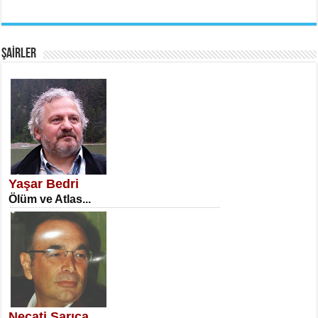
EMİNE CUMA
Fanatizm Çıkmazı...
ŞAİRLER
SATILMIŞ ÜMİT ÇETİNKAYA
Erkenlik...
Yaşar Bedri
Ölüm ve Atlas...
NECLA DİLEK ARSLAN
Öğretmenler Günü Mahkemesi...
Necati Sarıca