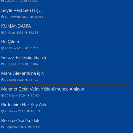
Bülent Sağlam
7 Aralık 2014
41,942
Samimiyet Nedir?...
Mescid-i Aksâ Üstüne Ay!...
Söyle Peki Sen Hiç…
19 Temmuz 2020
38,914
KUMANDAN’A
7 Mayıs 2018
38,013
Bu Çılgın…
ERDEM BAYAZIT
28 Ekim 2014
36,711
Sana, Bana, Vatanıma, Ülkemin
İPEK ACAR SERT
Selahattin Yıldız
Sessiz Bir Gidiş Gazeli
İnsanlarına Dair...
Gazze’nin Şecaati, Ümmetin İmtihanı...
İdrakimle Üşürken...
28 Eylül 2015
36,087
Mami Alexandrina için
28 Ekim 2020
35,719
Mehmet Çetin Vefat Yıldönümünde Anılıyor
25 Kasım 2024
35,624
Birdenbire Her Şey Aşk
NAZIM HİKMET RAN
MAHMUT GÜRBÜZ
Songül Özel
25 Mayıs 2017
34,363
Bir Cezaevinde, Tecritteki Adamın
İbrahim Olmak ve Bitirebilmek...
Mahzen...
Mektupları...
Belki de Son/suzluk
8 Ağustos 2024
32,610