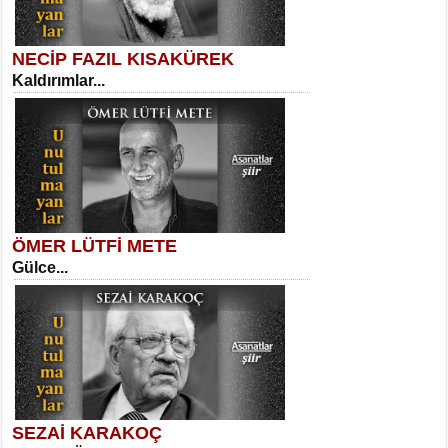
NECİP FAZIL KISAKÜREK
Kaldırımlar...
SELAHATTİN YILDIZ
İnsanın Zindanı...
Kadir Ünal
Ayağıma Dolanan Yokuş...
ÖMER LÜTFİ METE
Gülce...
MEHMET TAŞTAN
Vagon’da Bir Şairle...
Mehmet Çoban
Elmira...
SEZAİ KARAKOÇ