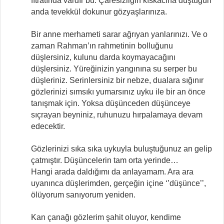
fıtratında vardır bu. Çaresizliğin kıskacına düştüğün
anda tevekkül dokunur gözyaşlarınıza.
Bir anne merhameti sarar ağrıyan yanlarınızı. Ve o
zaman Rahman’ın rahmetinin bolluğunu
düşlersiniz, kulunu darda koymayacağını
düşlersiniz. Yüreğinizin yangınına su serper bu
düşleriniz. Serinlersiniz bir nebze, dualara sığınır
gözlerinizi sımsıkı yumarsınız uyku ile bir an önce
tanışmak için. Yoksa düşünceden düşünceye
sıçrayan beyniniz, ruhunuzu hırpalamaya devam
edecektir.
Gözlerinizi sıka sıka uykuyla buluştuğunuz an gelip
çatmıştır. Düşüncelerin tam orta yerinde…
Hangi arada daldığımı da anlayamam. Ara ara
uyanınca düşlerimden, gerçeğin içine ‘’düşünce’’,
ölüyorum sanıyorum yeniden.
Kan çanağı gözlerim şahit oluyor, kendime