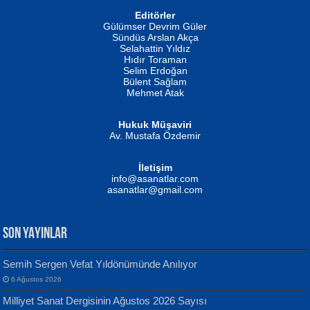
Editörler
İSMAİL OKUTAN
Gülümser Devrim Güler
Fatma Camcı
Erkeklerin Kahrolması Ne Demektir
Sündüs Arslan Akça
Evvel Zaman Tanrıçası...
Biliyor musunuz? ...
Selahattin Yıldız
Hıdır Toraman
Selim Erdoğan
Bülent Sağlam
Mehmet Atak
Hukuk Müşaviri
Av. Mustafa Özdemir
Mustafa Oral
NUHAN NEBİ ÇAM
İletişim
Yağmur Mangası...
Kaptan...
info@asanatlar.com
asanatlar@gmail.com
SON YAYINLAR
Semih Sergen Vefat Yıldönümünde Anılıyor
6 Ağustos 2026
Yılmaz Ekinci
MUSTAFA KELOĞLU
Milliyet Sanat Dergisinin Ağustos 2026 Sayısı
Geceye Söylenen...
Yarına İz Bırakmak...