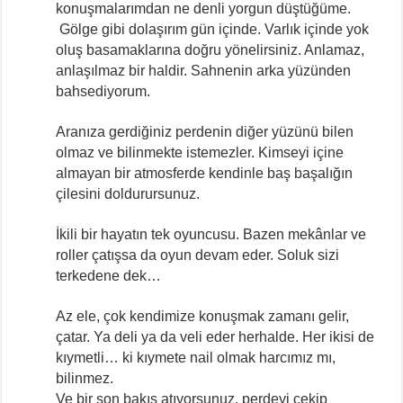
konuşmalarımdan ne denli yorgun düştüğüme.
Gölge gibi dolaşırım gün içinde. Varlık içinde yok
oluş basamaklarına doğru yönelirsiniz. Anlamaz,
anlaşılmaz bir haldir. Sahnenin arka yüzünden
bahsediyorum.
Aranıza gerdiğiniz perdenin diğer yüzünü bilen
olmaz ve bilinmekte istemezler. Kimseyi içine
almayan bir atmosferde kendinle baş başalığın
çilesini doldurursunuz.
İkili bir hayatın tek oyuncusu. Bazen mekânlar ve
roller çatışsa da oyun devam eder. Soluk sizi
terkedene dek…
Az ele, çok kendimize konuşmak zamanı gelir,
çatar. Ya deli ya da veli eder herhalde. Her ikisi de
kıymetli… ki kıymete nail olmak harcımız mı,
bilinmez.
Ve bir son bakış atıyorsunuz, perdeyi çekip