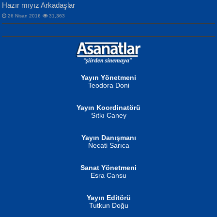
Hazır mıyız Arkadaşlar
26 Nisan 2016
31,363
NURAN KÖSE BAYDAR
Neva Selçuk
Gün Güzeli...
Ben Deniz Değilim ki...
Yayın Yönetmeni
Teodora Doni
Yayın Koordinatörü
Sıtkı Caney
Yayın Danışmanı
MUSTAFA ORAL
Ahmet Aydın
Necati Sarıca
Şiir, Siyaseti Kaldırmıyor Tanpınar...
Helin...
Sanat Yönetmeni
Esra Cansu
Yayın Editörü
Tutkun Doğu