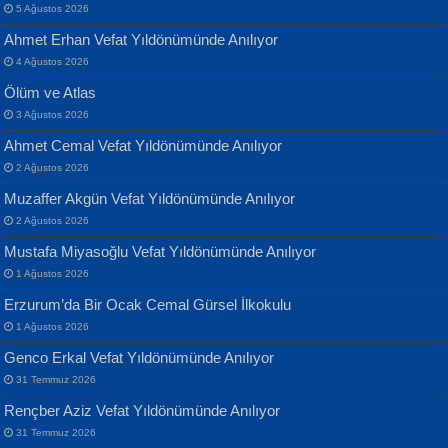
5 Ağustos 2026
Ahmet Erhan Vefat Yıldönümünde Anılıyor
4 Ağustos 2026
Ölüm ve Atlas
3 Ağustos 2026
Ahmet Cemal Vefat Yıldönümünde Anılıyor
Banu Sancak
ATİLLA ÖZEN
2 Ağustos 2026
Defterimden İçeri...
Sultan Olmadan Önce Eyüp...
Muzaffer Akgün Vefat Yıldönümünde Anılıyor
2 Ağustos 2026
Mustafa Miyasoğlu Vefat Yıldönümünde Anılıyor
1 Ağustos 2026
Erzurum’da Bir Ocak Cemal Gürsel İlkokulu
1 Ağustos 2026
İsmail Aydos
EKREM KARABABA
Genco Erkal Vefat Yıldönümünde Anılıyor
İnkisar...
Yaralı Şiir...
31 Temmuz 2026
Rençber Aziz Vefat Yıldönümünde Anılıyor
31 Temmuz 2026