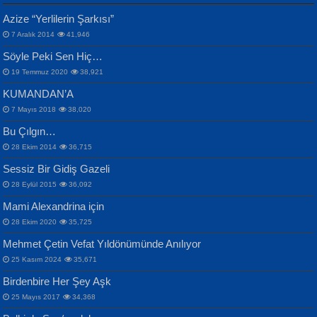
CAHİT SITKI TARANCI
Azize “Yerlilerin Şarkısı”
Otuz Beş Yaş Şiiri...
VAHDETTİN YİĞİTCAN
Bülent Sağlam
7 Aralık 2014
41,946
Samimiyet Nedir?...
Mescid-i Aksâ Üstüne Ay!...
Söyle Peki Sen Hiç…
19 Temmuz 2020
38,921
KUMANDAN’A
7 Mayıs 2018
38,020
Bu Çılgın…
ERDEM BAYAZIT
28 Ekim 2014
36,715
Sana, Bana, Vatanıma, Ülkemin
İPEK ACAR SERT
Selahattin Yıldız
Sessiz Bir Gidiş Gazeli
İnsanlarına Dair...
Gazze’nin Şecaati, Ümmetin İmtihanı...
İdrakimle Üşürken...
28 Eylül 2015
36,092
Mami Alexandrina için
28 Ekim 2020
35,725
Mehmet Çetin Vefat Yıldönümünde Anılıyor
25 Kasım 2024
35,671
Birdenbire Her Şey Aşk
NAZIM HİKMET RAN
MAHMUT GÜRBÜZ
Songül Özel
25 Mayıs 2017
34,368
Bir Cezaevinde, Tecritteki Adamın
İbrahim Olmak ve Bitirebilmek...
Mahzen...
Mektupları...