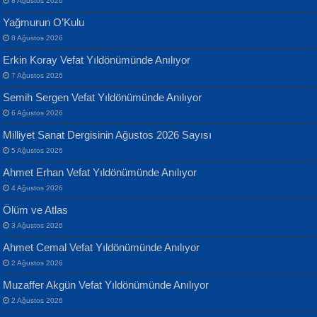
8 Ağustos 2026
Yılmaz Ekinci
MUSTAFA KELOĞLU
Yağmurun O’Kulu
Geceye Söylenen...
Yarına İz Bırakmak...
8 Ağustos 2026
Erkin Koray Vefat Yıldönümünde Anılıyor
7 Ağustos 2026
Semih Sergen Vefat Yıldönümünde Anılıyor
6 Ağustos 2026
Milliyet Sanat Dergisinin Ağustos 2026 Sayısı
Banu Sancak
ATİLLA ÖZEN
5 Ağustos 2026
Defterimden İçeri...
Sultan Olmadan Önce Eyüp...
Ahmet Erhan Vefat Yıldönümünde Anılıyor
4 Ağustos 2026
Ölüm ve Atlas
3 Ağustos 2026
Ahmet Cemal Vefat Yıldönümünde Anılıyor
2 Ağustos 2026
İsmail Aydos
EKREM KARABABA
Muzaffer Akgün Vefat Yıldönümünde Anılıyor
İnkisar...
Yaralı Şiir...
2 Ağustos 2026