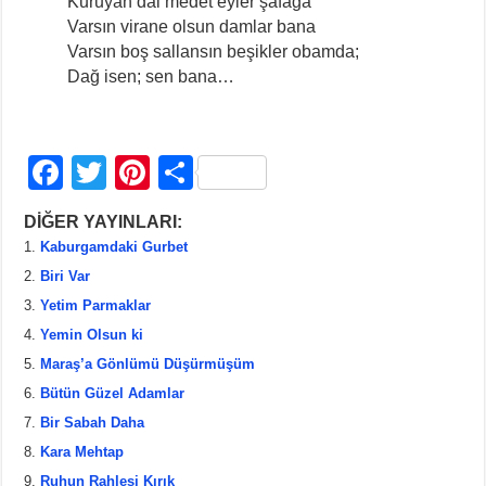
Kuruyan dal medet eyler şafağa
Varsın virane olsun damlar bana
Varsın boş sallansın beşikler obamda;
Dağ isen; sen bana…
F
T
Pi
S
a
wi
nt
h
DİĞER YAYINLARI:
c
tt
er
ar
Kaburgamdaki Gurbet
e
er
e
e
Biri Var
b
st
Yetim Parmaklar
Yemin Olsun ki
o
Maraş’a Gönlümü Düşürmüşüm
o
Bütün Güzel Adamlar
k
Bir Sabah Daha
Kara Mehtap
Ruhun Rahlesi Kırık