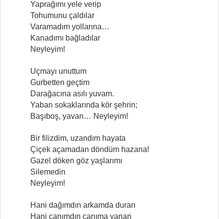
Yaprağımı yele verip
Tohumunu çaldılar
Varamadım yollarına…
Kanadımı bağladılar
Neyleyim!
Uçmayı unuttum
Gurbetten geçtim
Darağacına asılı yuvam.
Yaban sokaklarında kör şehrin;
Başıboş, yavan… Neyleyim!
Bir filizdim, uzandım hayata
Çiçek açamadan döndüm hazana!
Gazel döken göz yaşlarımı
Silemedin
Neyleyim!
Hani dağımdın arkamda duran
Hani canımdın canıma yanan