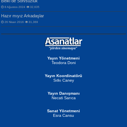
Belki de Son/suzluk
8 Ağustos 2024
32,635
Hazır mıyız Arkadaşlar
26 Nisan 2016
31,369
NURAN KÖSE BAYDAR
Neva Selçuk
Gün Güzeli...
Ben Deniz Değilim ki...
Yayın Yönetmeni
Teodora Doni
Yayın Koordinatörü
Sıtkı Caney
Yayın Danışmanı
MUSTAFA ORAL
Ahmet Aydın
Necati Sarıca
Şiir, Siyaseti Kaldırmıyor Tanpınar...
Helin...
Sanat Yönetmeni
Esra Cansu