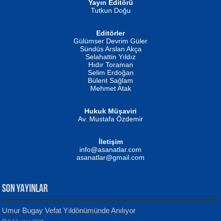
Yayın Editörü
Tutkun Doğu
Editörler
İSMAİL OKUTAN
Gülümser Devrim Güler
Fatma Camcı
Erkeklerin Kahrolması Ne Demektir
Sündüs Arslan Akça
Evvel Zaman Tanrıçası...
Biliyor musunuz? ...
Selahattin Yıldız
Hıdır Toraman
Selim Erdoğan
Bülent Sağlam
Mehmet Atak
Hukuk Müşaviri
Av. Mustafa Özdemir
Mustafa Oral
NUHAN NEBİ ÇAM
İletişim
Yağmur Mangası...
Kaptan...
info@asanatlar.com
asanatlar@gmail.com
SON YAYINLAR
Umur Bugay Vefat Yıldönümünde Anılıyor