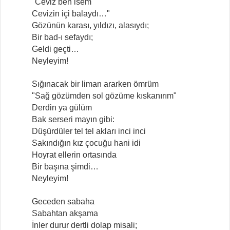
"Ceviz ben isem
Cevizin içi balaydı…"
Gözünün karası, yıldızı, alasıydı;
Bir bad-ı sefaydı;
Geldi geçti…
Neyleyim!
Sığınacak bir liman ararken ömrüm
"Sağ gözümden sol gözüme kıskanırım"
Derdin ya gülüm
Bak serseri mayın gibi:
Düşürdüler tel tel akları inci inci
Sakındığın kız çocuğu hani idi
Hoyrat ellerin ortasında
Bir başına şimdi…
Neyleyim!
Geceden sabaha
Sabahtan akşama
İnler durur dertli dolap misali;