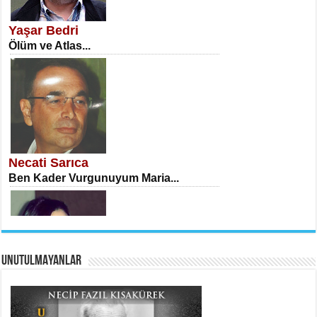
Öğretmenler Günü Mahkemesi...
Yaşar Bedri
Ölüm ve Atlas...
İSA KARATEPE
Ekranlar Arasında Kaybolan İnsan...
Necati Sarıca
Ben Kader Vurgunuyum Maria...
UNUTULMAYANLAR
AHMET URFALI
Ömer Lütfi Mete’nin “Gülce” Şiirini
Tahlil Denemesi...
Sibel Orhan
İki Kırık Boşluk...