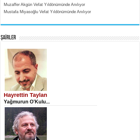
Muzaffer Akgün Vefat Yıldönümünde Anılıyor
Mustafa Miyasoğlu Vefat Yıldönümünde Anılıyor
EMİNE CUMA
Fanatizm Çıkmazı...
ŞAİRLER
SATILMIŞ ÜMİT ÇETİNKAYA
Erkenlik...
Hayrettin Taylan
Yağmurun O’Kulu...
NECLA DİLEK ARSLAN