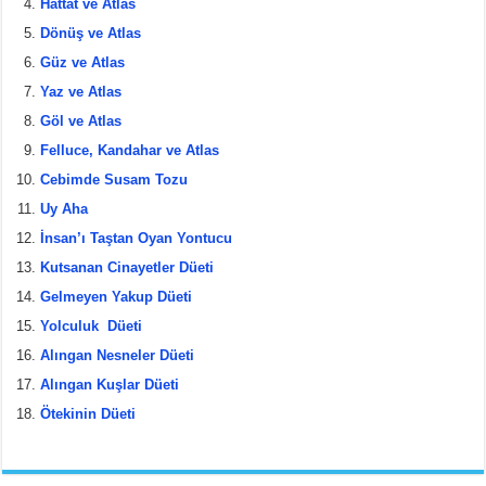
Hattat ve Atlas
o
Dönüş ve Atlas
o
Güz ve Atlas
k
Yaz ve Atlas
Göl ve Atlas
Felluce, Kandahar ve Atlas
Cebimde Susam Tozu
Uy Aha
İnsan’ı Taştan Oyan Yontucu
Kutsanan Cinayetler Düeti
Gelmeyen Yakup Düeti
Yolculuk Düeti
Alıngan Nesneler Düeti
Alıngan Kuşlar Düeti
Ötekinin Düeti