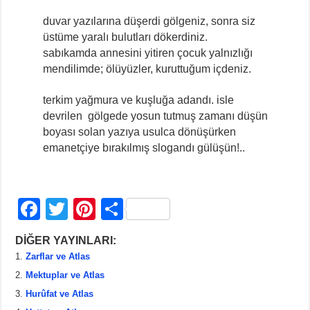
duvar yazılarına düşerdi gölgeniz, sonra siz
üstüme yaralı bulutları dökerdiniz.
sabıkamda annesini yitiren çocuk yalnızlığı
mendilimde; ölüyüzler, kuruttuğum içdeniz.
terkim yağmura ve kuşluğa adandı. isle
devrilen gölgede yosun tutmuş zamanı düşün
boyası solan yazıya usulca dönüşürken
emanetçiye bırakılmış slogandı gülüşün!..
F
T
Pi
S
a
wi
nt
h
DİĞER YAYINLARI:
c
tt
er
ar
Zarflar ve Atlas
e
er
e
e
Mektuplar ve Atlas
b
st
Hurûfat ve Atlas