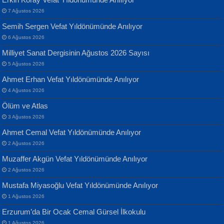
7 Ağustos 2026
Yılmaz Ekinci
MUSTAFA KELOĞLU
Semih Sergen Vefat Yıldönümünde Anılıyor
Geceye Söylenen...
Yarına İz Bırakmak...
6 Ağustos 2026
Milliyet Sanat Dergisinin Ağustos 2026 Sayısı
5 Ağustos 2026
Ahmet Erhan Vefat Yıldönümünde Anılıyor
4 Ağustos 2026
Ölüm ve Atlas
Banu Sancak
ATİLLA ÖZEN
3 Ağustos 2026
Defterimden İçeri...
Sultan Olmadan Önce Eyüp...
Ahmet Cemal Vefat Yıldönümünde Anılıyor
2 Ağustos 2026
Muzaffer Akgün Vefat Yıldönümünde Anılıyor
2 Ağustos 2026
Mustafa Miyasoğlu Vefat Yıldönümünde Anılıyor
1 Ağustos 2026
İsmail Aydos
EKREM KARABABA
Erzurum’da Bir Ocak Cemal Gürsel İlkokulu
İnkisar...
Yaralı Şiir...
1 Ağustos 2026