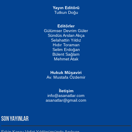
Yayın Editörü
Tutkun Doğu
Editörler
İSMAİL OKUTAN
Gülümser Devrim Güler
Fatma Camcı
Erkeklerin Kahrolması Ne Demektir
Sündüs Arslan Akça
Evvel Zaman Tanrıçası...
Biliyor musunuz? ...
Selahattin Yıldız
Hıdır Toraman
Selim Erdoğan
Bülent Sağlam
Mehmet Atak
Hukuk Müşaviri
Av. Mustafa Özdemir
Mustafa Oral
NUHAN NEBİ ÇAM
İletişim
Yağmur Mangası...
Kaptan...
info@asanatlar.com
asanatlar@gmail.com
SON YAYINLAR
Erkin Koray Vefat Yıldönümünde Anılıyor