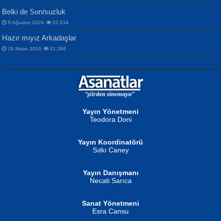
İbrahim Olmak ve Bitirebilmek...
Mahzen...
Mektupları...
Belki de Son/suzluk
8 Ağustos 2024
32,634
Hazır mıyız Arkadaşlar
26 Nisan 2016
31,366
NURAN KÖSE BAYDAR
Neva Selçuk
Gün Güzeli...
Ben Deniz Değilim ki...
Yayın Yönetmeni
Teodora Doni
Yayın Koordinatörü
Sıtkı Caney
Yayın Danışmanı
MUSTAFA ORAL
Ahmet Aydın
Necati Sarıca
Şiir, Siyaseti Kaldırmıyor Tanpınar...
Helin...
Sanat Yönetmeni
Esra Cansu