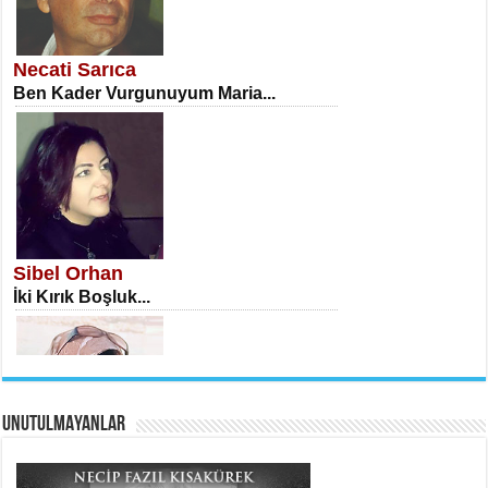
NECLA DİLEK ARSLAN
Öğretmenler Günü Mahkemesi...
Necati Sarıca
Ben Kader Vurgunuyum Maria...
İSA KARATEPE
Ekranlar Arasında Kaybolan İnsan...
Sibel Orhan
İki Kırık Boşluk...
UNUTULMAYANLAR
AHMET URFALI
Ömer Lütfi Mete’nin “Gülce” Şiirini
Tahlil Denemesi...
Meral Yağmur