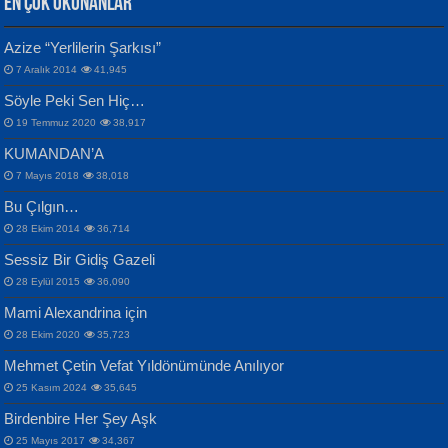
EN ÇOK OKUNANLAR
CAHİT SITKI TARANCI
Azize “Yerlilerin Şarkısı”
Otuz Beş Yaş Şiiri...
VAHDETTİN YİĞİTCAN
Bülent Sağlam
7 Aralık 2014
41,945
Samimiyet Nedir?...
Mescid-i Aksâ Üstüne Ay!...
Söyle Peki Sen Hiç…
19 Temmuz 2020
38,917
KUMANDAN’A
7 Mayıs 2018
38,018
Bu Çılgın…
ERDEM BAYAZIT
28 Ekim 2014
36,714
Sana, Bana, Vatanıma, Ülkemin
İPEK ACAR SERT
Selahattin Yıldız
Sessiz Bir Gidiş Gazeli
İnsanlarına Dair...
Gazze’nin Şecaati, Ümmetin İmtihanı...
İdrakimle Üşürken...
28 Eylül 2015
36,090
Mami Alexandrina için
28 Ekim 2020
35,723
Mehmet Çetin Vefat Yıldönümünde Anılıyor
25 Kasım 2024
35,645
Birdenbire Her Şey Aşk
NAZIM HİKMET RAN
MAHMUT GÜRBÜZ
Songül Özel
25 Mayıs 2017
34,367
Bir Cezaevinde, Tecritteki Adamın