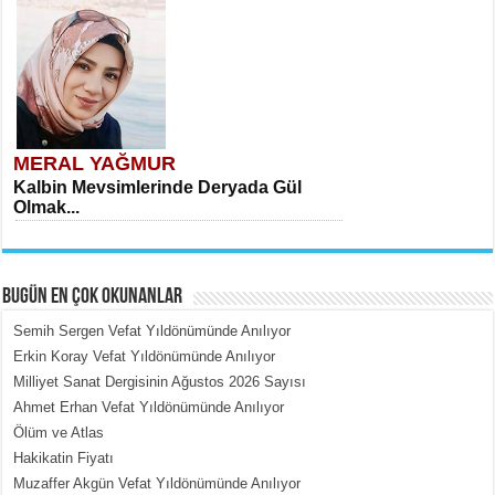
MERAL YAĞMUR
Kalbin Mevsimlerinde Deryada Gül
Olmak...
BUGÜN EN ÇOK OKUNANLAR
Semih Sergen Vefat Yıldönümünde Anılıyor
Erkin Koray Vefat Yıldönümünde Anılıyor
Milliyet Sanat Dergisinin Ağustos 2026 Sayısı
MEHMET ÇOBAN
Ahmet Erhan Vefat Yıldönümünde Anılıyor
İçerdeki Put Dışardaki Maskeler...
Ölüm ve Atlas
Hakikatin Fiyatı
Muzaffer Akgün Vefat Yıldönümünde Anılıyor