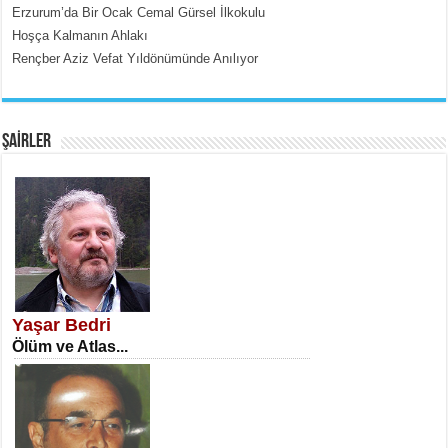
Erzurum’da Bir Ocak Cemal Gürsel İlkokulu
Hoşça Kalmanın Ahlakı
Rençber Aziz Vefat Yıldönümünde Anılıyor
EMİNE CUMA
Fanatizm Çıkmazı...
ŞAİRLER
SATILMIŞ ÜMİT ÇETİNKAYA
Erkenlik...
Yaşar Bedri
Ölüm ve Atlas...