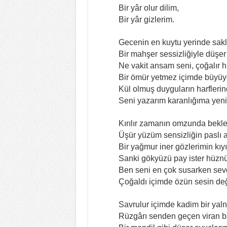
Bir yâr olur dilim,
Bir yâr gizlerim.
Gecenin en kuytu yerinde saklı
Bir mahşer sessizliğiyle düşe
Ne vakit ansam seni, çoğalır h
Bir ömür yetmez içimde büyüy
Kül olmuş duyguların harflerin
Seni yazarım karanlığıma yen
Kırılır zamanın omzunda bekle
Üşür yüzüm sensizliğin paslı 
Bir yağmur iner gözlerimin kıyı
Sanki gökyüzü pay ister hüz
Ben seni en çok susarken sev
Çoğaldı içimde özün sesin d
Savrulur içimde kadim bir yalnı
Rüzgârı senden geçen viran b