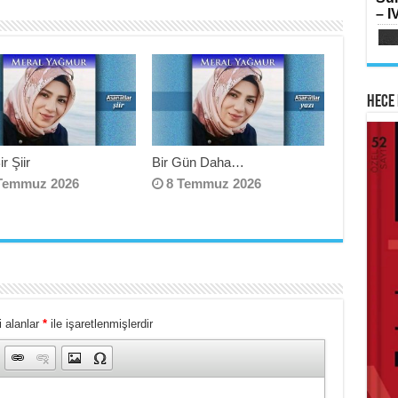
SI
– IV
Oru
Ka
Aya
Hece 
AB
r Şiir
Bir Gün Daha…
HA
Mih
Temmuz 2026
8 Temmuz 2026
Lai
Me
Ram
Elm
 alanlar
*
ile işaretlenmişlerdir
ME
İsti
Sİ
Su
Çat
Yılk