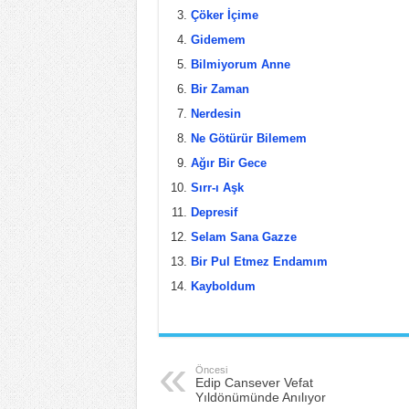
b
st
Çöker İçime
Gidemem
o
Bilmiyorum Anne
o
Bir Zaman
k
Nerdesin
Ne Götürür Bilemem
Ağır Bir Gece
Sırr-ı Aşk
Depresif
Selam Sana Gazze
Bir Pul Etmez Endamım
Kayboldum
Öncesi
Edip Cansever Vefat
Yıldönümünde Anılıyor