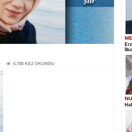
ME
Erz
İlk
r
4,798 KEZ OKUNDU
NU
Hak