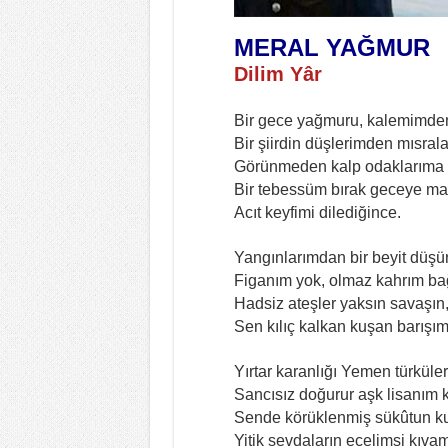
MERAL YAĞMUR
Dilim Yâr
Bir gece yağmuru, kalemimde
Bir şiirdin düşlerimden mısral
Görünmeden kalp odaklarıma 
Bir tebessüm bırak geceye ma
Acıt keyfimi dilediğince.
Yangınlarımdan bir beyit düşü
Figanım yok, olmaz kahrım bağ
Hadsiz ateşler yaksın savaşın
Sen kılıç kalkan kuşan barışı
Yırtar karanlığı Yemen türküler
Sancısız doğurur aşk lisanım k
Sende körüklenmiş sükûtun k
Yitik sevdaların ecelimsi kıva