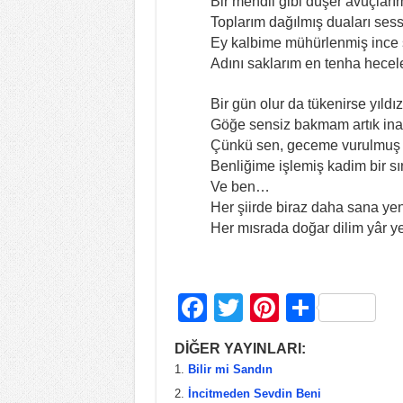
Bir mendil gibi düşer avuçları
Toplarım dağılmış duaları sess
Ey kalbime mühürlenmiş ince s
Adını saklarım en tenha hecel
Bir gün olur da tükenirse yıldız
Göğe sensiz bakmam artık in
Çünkü sen, geceme vurulmuş e
Benliğime işlemiş kadim bir sın
Ve ben…
Her şiirde biraz daha sana yen
Her mısrada doğar dilim yâr 
F
T
Pi
S
a
wi
nt
h
DİĞER YAYINLARI:
c
tt
er
ar
Bilir mi Sandın
e
er
e
e
İncitmeden Sevdin Beni