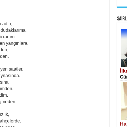
EM
Fan
ŞAİRL
 adın,
r dudaklarıma.
icranım,
en yangınlara.
den,
iden.
SA
Erk
yen saatler,
İl
aynasında.
Gün
sına,
nümden.
dim,
eğmeden.
NE
zlık,
Öğr
ahçelerde.
Ha