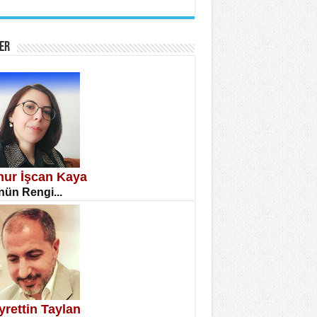
İNE CUMA
atizm Çıkmazı...
ER
TILMIŞ ÜMİT ÇETİNKAYA
enlik...
knur İşcan Kaya
ün Rengi...
CLA DİLEK ARSLAN
etmenler Günü Mahkemesi...
yrettin Taylan