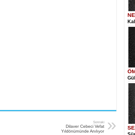
NE
Kal
SE
İns
Si
İki
ÖM
Gül
ME
Vag
Me
Eski
Sonraki
Dilaver Cebeci Vefat
SE
Yıldönümünde Anılıyor
Sür