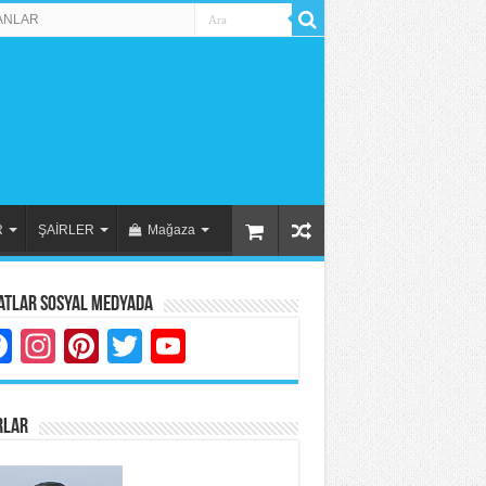
ANLAR
R
ŞAİRLER
Mağaza
atlar Sosyal Medyada
Facebook
Instagram
Pinterest
Twitter
YouTube
RLAR