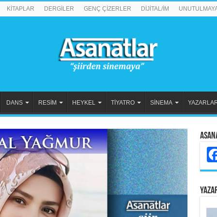
KİTAPLAR
DERGİLER
GENÇ ÇİZERLER
DİJİTAL/İM
UNUTULMAY
DANS
RESİM
HEYKEL
TİYATRO
SİNEMA
YAZARLA
Asan
YAZA