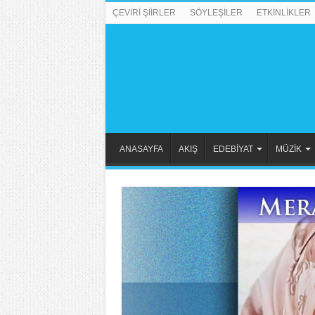
ÇEVİRİ ŞİİRLER
SÖYLEŞİLER
ETKİNLİKLER
ANASAYFA
AKIŞ
EDEBİYAT
MÜZİK