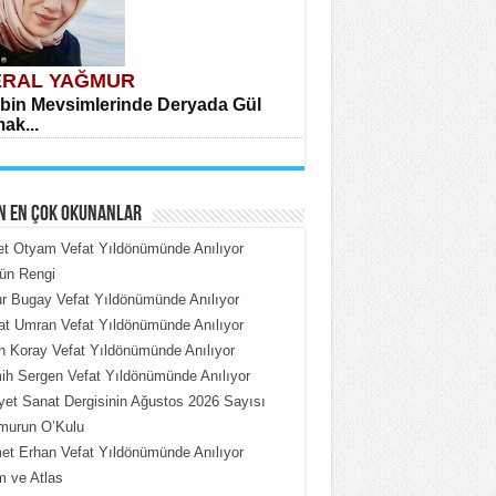
RAL YAĞMUR
bin Mevsimlerinde Deryada Gül
ak...
N EN ÇOK OKUNANLAR
et Otyam Vefat Yıldönümünde Anılıyor
ün Rengi
 Bugay Vefat Yıldönümünde Anılıyor
HMET ÇOBAN
t Umran Vefat Yıldönümünde Anılıyor
rdeki Put Dışardaki Maskeler...
n Koray Vefat Yıldönümünde Anılıyor
h Sergen Vefat Yıldönümünde Anılıyor
iyet Sanat Dergisinin Ağustos 2026 Sayısı
murun O’Kulu
t Erhan Vefat Yıldönümünde Anılıyor
 ve Atlas