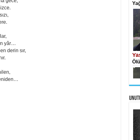
ma gece,
Yağ
izce.
ızı,
ere.
lar,
İS
an yâr…
Ekr
n derin sır,
Ya
ır.
Ölü
ilen,
yeniden…
UNUT
AH
Öme
Tah
Ne
Ben