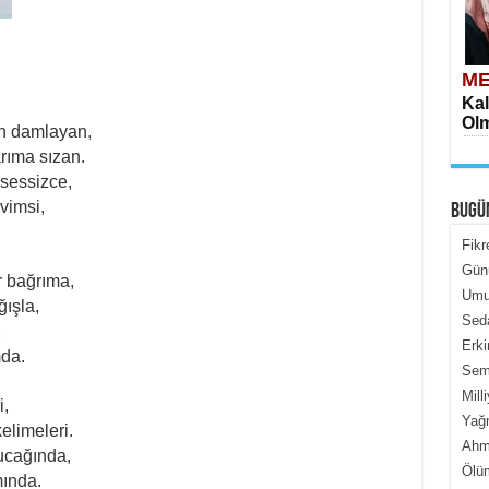
ME
Kal
Olm
n damlayan,
arıma sızan.
sessizce,
vimsi,
BUGÜ
Fikr
Gün
r bağrıma,
Umur
ME
ışla,
Seda
İçe
,
Erki
mda.
Semi
Mill
i,
Yağ
elimeleri.
Ahme
ucağında,
Ölüm
mında.