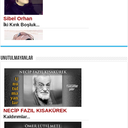
İSA KARATEPE
Ekranlar Arasında Kaybolan İnsan...
Sibel Orhan
İki Kırık Boşluk...
UNUTULMAYANLAR
AHMET URFALI
Ömer Lütfi Mete’nin “Gülce” Şiirini
Tahlil Denemesi...
Meral Yağmur
Eski Bir Şiir...
NECİP FAZIL KISAKÜREK
Kaldırımlar...
SELAHATTİN YILDIZ
İnsanın Zindanı...
Kadir Ünal