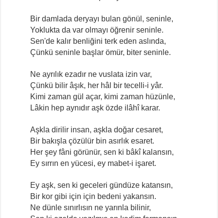
Bir damlada deryayı bulan gönül, seninle,
Yoklukta da var olmayı öğrenir seninle.
Sen'de kalır benliğini terk eden aslında,
Çünkü seninle başlar ömür, biter seninle.
Ne ayrılık ezadır ne vuslata izin var,
Çünkü bilir âşık, her hâl bir tecelli-i yâr.
Kimi zaman gül açar, kimi zaman hüzünle,
Lâkin hep aynıdır aşk özde ilâhî karar.
Aşkla dirilir insan, aşkla doğar cesaret,
Bir bakışla çözülür bin asırlık esaret.
Her şey fâni görünür, sen ki bâkî kalansın,
Ey sırrın en yücesi, ey mabet-i işaret.
Ey aşk, sen ki geceleri gündüze katansın,
Bir kor gibi için için bedeni yakansın.
Ne dünle sınırlısın ne yarınla bilinir,