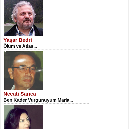
SATILMIŞ ÜMİT ÇETİNKAYA
Erkenlik...
Yaşar Bedri
Ölüm ve Atlas...
NECLA DİLEK ARSLAN
Öğretmenler Günü Mahkemesi...
Necati Sarıca
Ben Kader Vurgunuyum Maria...