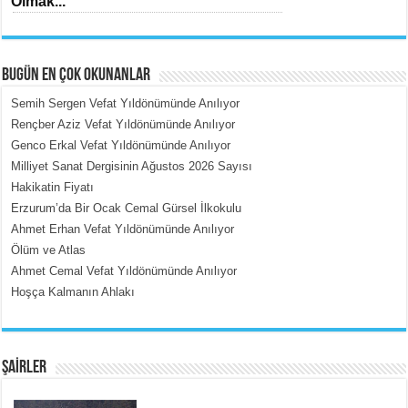
Olmak...
BUGÜN EN ÇOK OKUNANLAR
Semih Sergen Vefat Yıldönümünde Anılıyor
Rençber Aziz Vefat Yıldönümünde Anılıyor
Genco Erkal Vefat Yıldönümünde Anılıyor
MEHMET ÇOBAN
Milliyet Sanat Dergisinin Ağustos 2026 Sayısı
İçerdeki Put Dışardaki Maskeler...
Hakikatin Fiyatı
Erzurum’da Bir Ocak Cemal Gürsel İlkokulu
Ahmet Erhan Vefat Yıldönümünde Anılıyor
Ölüm ve Atlas
Ahmet Cemal Vefat Yıldönümünde Anılıyor
Hoşça Kalmanın Ahlakı
EMİNE CUMA
Fanatizm Çıkmazı...
ŞAİRLER