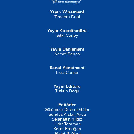
Gün Güzeli...
Ben Deniz Değilim ki...
Yayın Yönetmeni
Teodora Doni
Yayın Koordinatörü
Sıtkı Caney
Yayın Danışmanı
MUSTAFA ORAL
Ahmet Aydın
Necati Sarıca
Şiir, Siyaseti Kaldırmıyor Tanpınar...
Helin...
Sanat Yönetmeni
Esra Cansu
Yayın Editörü
Tutkun Doğu
Editörler
İSMAİL OKUTAN
Gülümser Devrim Güler
Fatma Camcı
Erkeklerin Kahrolması Ne Demektir
Sündüs Arslan Akça
Evvel Zaman Tanrıçası...
Biliyor musunuz? ...
Selahattin Yıldız
Hıdır Toraman
Selim Erdoğan
Bülent Sağlam