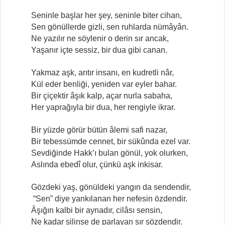
Seninle başlar her şey, seninle biter cihan,
Sen gönüllerde gizli, sen ruhlarda nümâyân.
Ne yazılır ne söylenir o derin sır ancak,
Yaşanır içte sessiz, bir dua gibi canan.
Yakmaz aşk, arıtır insanı, en kudretli nâr,
Kül eder benliği, yeniden var eyler bahar.
Bir çiçektir âşık kalp, açar nurla sabaha,
Her yaprağıyla bir dua, her rengiyle ikrar.
Bir yüzde görür bütün âlemi safi nazar,
Bir tebessümde cennet, bir sükûnda ezel var.
Sevdiğinde Hakk’ı bulan gönül, yok olurken,
Aslında ebedî olur, çünkü aşk inkisar.
Gözdeki yaş, gönüldeki yangın da sendendir,
“Sen” diye yankılanan her nefesin özdendir.
Âşığın kalbi bir aynadır, cilâsı sensin,
Ne kadar silinse de parlayan sır sözdendir.