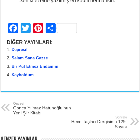
Sen ki ezelde yazılmış en kadim fermansın.
F
T
Pi
S
a
wi
nt
h
DİĞER YAYINLARI:
c
tt
er
ar
Depresif
e
er
e
e
Selam Sana Gazze
b
st
Bir Pul Etmez Endamım
Kayboldum
o
o
k
Öncesi
Gonca Yılmaz Hatunoğlu’nun
Yeni Şiir Kitabı
Sonraki
Hece Taşları Dergisinin 129.
Sayısı
BENZER YAYINLAR