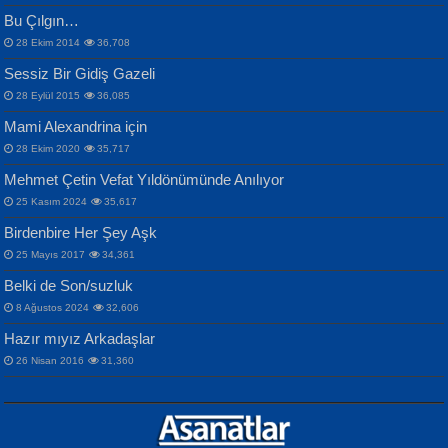
Bu Çılgın…
ERDEM BAYAZIT
28 Ekim 2014
36,708
Sana, Bana, Vatanıma, Ülkemin
İPEK ACAR SERT
Selahattin Yıldız
Sessiz Bir Gidiş Gazeli
İnsanlarına Dair...
Gazze’nin Şecaati, Ümmetin İmtihanı...
İdrakimle Üşürken...
28 Eylül 2015
36,085
Mami Alexandrina için
28 Ekim 2020
35,717
Mehmet Çetin Vefat Yıldönümünde Anılıyor
25 Kasım 2024
35,617
Birdenbire Her Şey Aşk
NAZIM HİKMET RAN
MAHMUT GÜRBÜZ
Songül Özel
25 Mayıs 2017
34,361
Bir Cezaevinde, Tecritteki Adamın
İbrahim Olmak ve Bitirebilmek...
Mahzen...
Mektupları...
Belki de Son/suzluk
8 Ağustos 2024
32,606
Hazır mıyız Arkadaşlar
26 Nisan 2016
31,360
NURAN KÖSE BAYDAR
Neva Selçuk