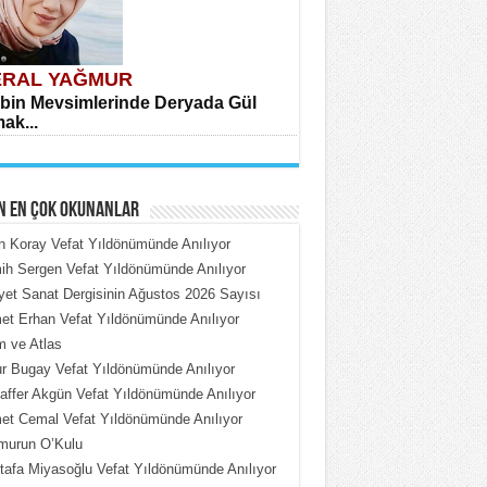
RAL YAĞMUR
bin Mevsimlerinde Deryada Gül
ak...
N EN ÇOK OKUNANLAR
n Koray Vefat Yıldönümünde Anılıyor
h Sergen Vefat Yıldönümünde Anılıyor
iyet Sanat Dergisinin Ağustos 2026 Sayısı
HMET ÇOBAN
t Erhan Vefat Yıldönümünde Anılıyor
rdeki Put Dışardaki Maskeler...
 ve Atlas
 Bugay Vefat Yıldönümünde Anılıyor
ffer Akgün Vefat Yıldönümünde Anılıyor
t Cemal Vefat Yıldönümünde Anılıyor
murun O’Kulu
afa Miyasoğlu Vefat Yıldönümünde Anılıyor