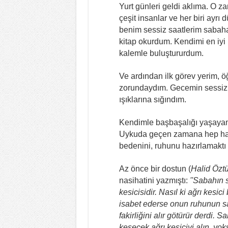
Yurt günleri geldi aklıma. O za
çeşit insanlar ve her biri ayr
benim sessiz saatlerim sabaha
kitap okurdum. Kendimi en iyi 
kalemle buluştururdum.
Ve ardından ilk görev yerim, 
zorundaydım. Gecemin sessizli
ışıklarına sığındım.
Kendimle başbaşalığı yaşaya
Uykuda geçen zamana hep hay
bedenini, ruhunu hazırlamaktı 
Az önce bir dostun (
Halid Öztü
nasihatini yazmıştı:
''Sabahın s
kesicisidir. Nasıl ki ağrı kesic
isabet ederse onun ruhunun san
fakirliğini alır götürür derdi
kesecek ağrı kesiciyi alın, y