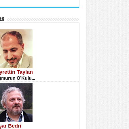
İNE CUMA
atizm Çıkmazı...
ER
TILMIŞ ÜMİT ÇETİNKAYA
enlik...
yrettin Taylan
murun O’Kulu...
CLA DİLEK ARSLAN
etmenler Günü Mahkemesi...
şar Bedri