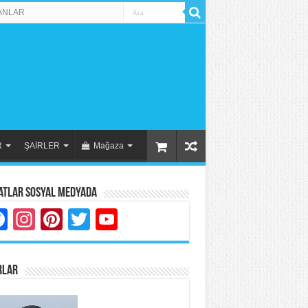
ANLAR
R
ŞAİRLER
Mağaza
atlar Sosyal Medyada
Facebook
Instagram
Pinterest
Twitter
YouTube
RLAR