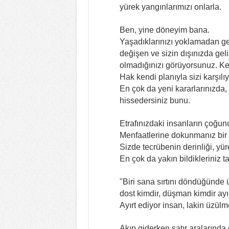
yürek yangınlarımızı onlarla.
Ben, yine döneyim bana.
Yaşadıklarınızı yoklamadan geç
değişen ve sizin dışınızda gel
olmadığınızı görüyorsunuz. Ke
Hak kendi planıyla sizi karşılıy
En çok da yeni kararlarınızda,
hissedersiniz bunu.
Etrafınızdaki insanların çoğun
Menfaatlerine dokunmanız bir a
Sizde tecrübenin derinliği, yüre
En çok da yakın bildikleriniz tat
"Biri sana sırtını döndüğünde 
dost kimdir, düşman kimdir ayır
Ayırt ediyor insan, lakin üzülm
Akıp giderken satır aralarında ç