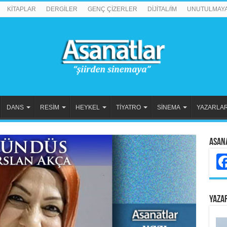
KİTAPLAR
DERGİLER
GENÇ ÇİZERLER
DİJİTAL/İM
UNUTULMAY
DANS
RESİM
HEYKEL
TİYATRO
SİNEMA
YAZARLA
Asan
YAZA