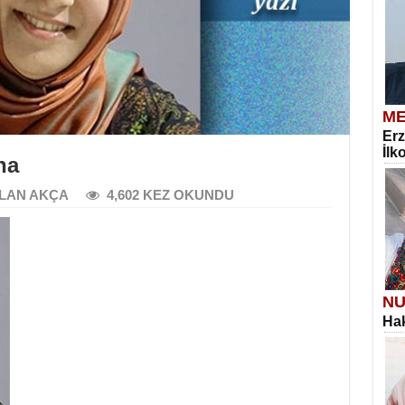
ME
Erz
İlk
na
LAN AKÇA
4,602 KEZ OKUNDU
NU
Hak