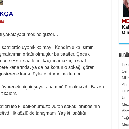
AKÇA
na
ME
Kal
Olm
kti yakalayabilmek ne güzel…
saatlerde uyanık kalmayı. Kendimle kalışımın,
şmalarımın ortağı olmuştur bu saatler. Çocuk
BUGÜ
nün sessiz saatlerini kaçırmamak için saat
Erki
cere kenarında, ya da balkonun o sokağı gören
Semi
österene kadar öylece oturur, beklerdim.
Mill
ME
Ahme
İçe
 düşürecek hiçbir şeye tahammülüm olmazdı. Bazen
Ölüm
ıt kalem.
Umur
Muza
atleri ise ki balkonumuza vuran sokak lambasının
Ahme
etiydi ilk gözlükle tanışmam. Yaş ki, sağlığı
Yağ
Must