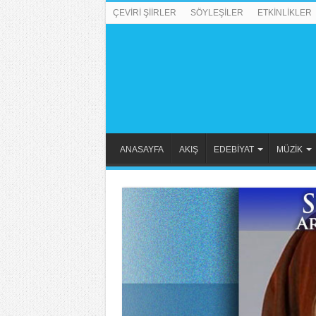
ÇEVİRİ ŞİİRLER
SÖYLEŞİLER
ETKİNLİKLER
ANASAYFA
AKIŞ
EDEBİYAT
MÜZİK