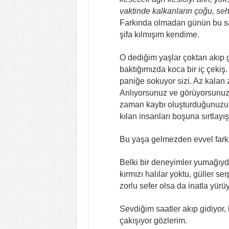
vaktinde kalkanların çoğu, sehe
Farkında olmadan günün bu saa
şifa kılmışım kendime.
O dediğim yaşlar çoktan akıp g
baktığımızda koca bir iç çekiş.
paniğe sokuyor sizi. Az kalan z
Anlıyorsunuz ve görüyorsunuz y
zaman kaybı oluşturduğunuzu, r
kılan insanları boşuna sırtlayı
Bu yaşa gelmezden evvel fark
Belki bir deneyimler yumağıyd
kırmızı halılar yoktu, güller se
zorlu sefer olsa da inatla yür
Sevdiğim saatler akıp gidiyor, 
çakışıyor gözlerim.