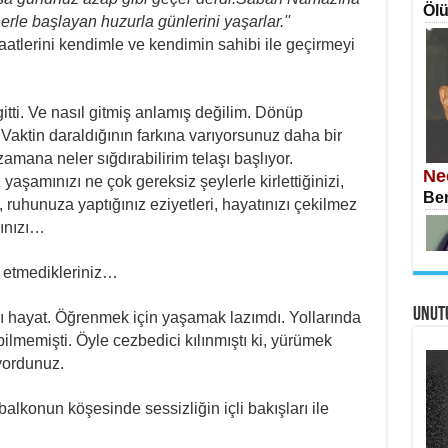
Ölü
rle başlayan huzurla günlerini yaşarlar.''
tlerini kendimle ve kendimin sahibi ile geçirmeyi
itti. Ve nasıl gitmiş anlamış değilim. Dönüp
İS
 Vaktin daraldığının farkına varıyorsunuz daha bir
Ekr
amana neler sığdırabilirim telaşı başlıyor.
Ne
aşamınızı ne çok gereksiz şeylerle kirlettiğinizi,
Ben
uhunuza yaptığınız eziyetleri, hayatınızı çekilmez
şınızı…
 etmedikleriniz…
UNUT
AH
ı hayat. Öğrenmek için yaşamak lazımdı. Yollarında
Öme
rpilmemişti. Öyle cezbedici kılınmıştı ki, yürümek
Tah
Si
üyordunuz.
İki
balkonun köşesinde sessizliğin içli bakışları ile