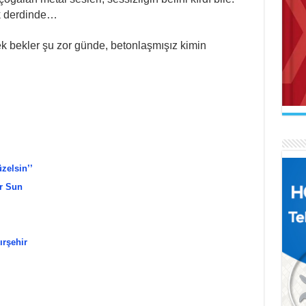
k derdinde…
k bekler şu zor günde, betonlaşmışız kimin
AB
Mak
İL
Se
Uçu
Ne 
zelsin’’
r Sun
AR
Naa
FA
İl
El 
Gel
ırşehir