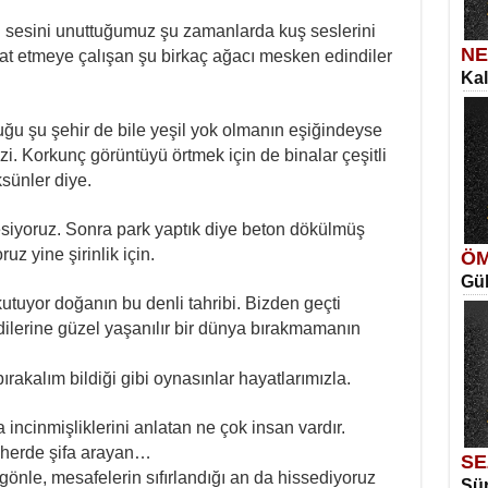
n sesini unuttuğumuz şu zamanlarda kuş seslerini
NE
pat etmeye çalışan şu birkaç ağacı mesken edindiler
Kal
SE
İns
Me
uğu şu şehir de bile yeşil yok olmanın eşiğindeyse
Eski
zi. Korkunç görüntüyü örtmek için de binalar çeşitli
ksünler diye.
siyoruz. Sonra park yaptık diye beton dökülmüş
ruz yine şirinlik için.
ÖM
Gül
ME
tuyor doğanın bu denli tahribi. Bizden geçti
Vag
Ka
ilerine güzel yaşanılır bir dünya bırakmamanın
Aya
ırakalım bildiği gibi oynasınlar hayatlarımızla.
a incinmişliklerini anlatan ne çok insan vardır.
seherde şifa arayan…
SE
önle, mesafelerin sıfırlandığı an da hissediyoruz
Sür