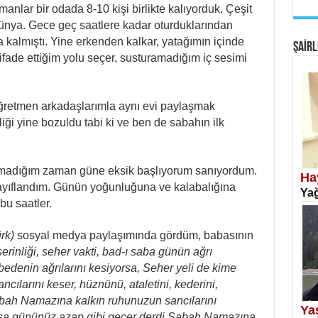
manlar bir odada 8-10 kişi birlikte kalıyorduk. Çeşit
EM
ı dünya. Gece geç saatlere kadar oturduklarından
Fan
 kalmıştı. Yine erkenden kalkar, yatağımın içinde
ŞAİRL
ifade ettiğim yolu seçer, susturamadığım iç sesimi
öğretmen arkadaşlarımla aynı evi paylaşmak
ği yine bozuldu tabi ki ve ben de sabahın ilk
SA
Erk
madığım zaman güne eksik başlıyorum sanıyordum.
Ha
ıflandım. Günün yoğunluğuna ve kalabalığına
Yağ
bu saatler.
rk)
sosyal medya paylaşımında gördüm, babasının
erinliği, seher vakti, bad-ı saba günün ağrı
i bedenin ağrılarını kesiyorsa, Seher yeli de kime
NE
cılarını keser, hüznünü, ataletini, kederini,
Öğr
. Sabah Namazına kalkın ruhunuzun sancılarını
Ya
oksa gününüz azap gibi geçer derdi.Sabah Namazına