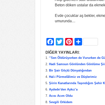
Beton döken ustalar da ekme
Evde çocuklar aş bekler, ekme
umurunda…
F
T
Pi
S
a
wi
nt
h
DİĞER YAYINLARI:
c
tt
er
ar
‘’Sen Öldürüyorken de Vururken de Gü
e
er
e
e
Hadi Samsun Gönlünden Gönlüme Şii
b
st
Bir Şair Göçtü Dünyalığından
Hal-i Pürmelâlimiz ve Düşlerimiz
o
Şiirin Kanatlarında Taşındığım Şehir K
o
Aydede’den Aykız’a
k
Acısı Acım Oldu
Sevgili Orkidem