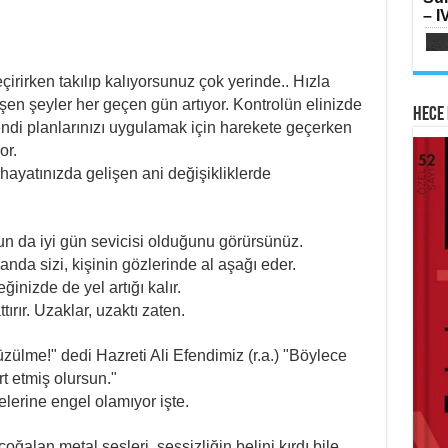
SI
– IV
Oru
Me
Elm
irirken takılıp kalıyorsunuz çok yerinde.. Hızla
işen şeyler her geçen gün artıyor. Kontrolün elinizde
Hece 
ndi planlarınızı uygulamak için harekete geçerken
or.
 hayatınızda gelişen ani değişikliklerde
AB
HA
Mih
Lai
Su
Ram
Yılk
un da iyi gün sevicisi olduğunu görürsünüz.
nda sizi, kişinin gözlerinde al aşağı eder.
ğinizde de yel artığı kalır.
tırır. Uzaklar, uzaktı zaten.
üzülme!" dedi Hazreti Ali Efendimiz (r.a.) "Böylece
ME
t etmiş olursun."
İsti
Sİ
Fe
elerine engel olamıyor işte.
Çat
Ker
oğalan metal sesleri, sessizliğin belini kırdı bile.