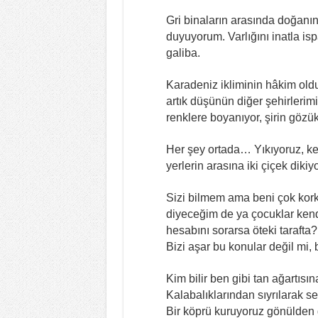
Gri binaların arasında doğanı
duyuyorum. Varlığını inatla is
galiba.
Karadeniz ikliminin hâkim old
artık düşünün diğer şehirlerimi
renklere boyanıyor, şirin gözü
Her şey ortada… Yıkıyoruz, ke
yerlerin arasına iki çiçek dikiyo
Sizi bilmem ama beni çok korku
diyeceğim de ya çocuklar kend
hesabını sorarsa öteki tarafta?
Bizi aşar bu konular değil mi, b
Kim bilir ben gibi tan ağartısın
Kalabalıklarından sıyrılarak 
Bir köprü kuruyoruz gönülden g