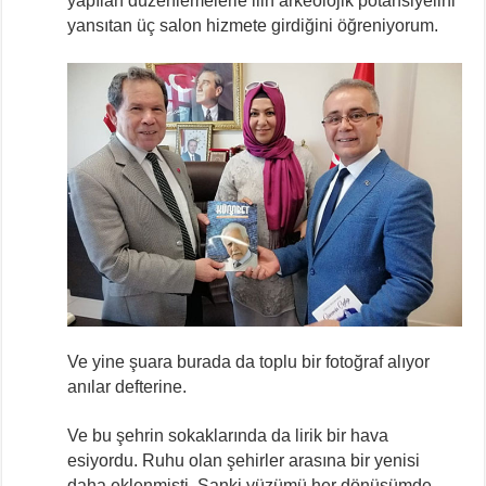
yapılan düzenlemelerle ilin arkeolojik potansiyelini
yansıtan üç salon hizmete girdiğini öğreniyorum.
Ve yine şuara burada da toplu bir fotoğraf alıyor
anılar defterine.
Ve bu şehrin sokaklarında da lirik bir hava
esiyordu. Ruhu olan şehirler arasına bir yenisi
daha eklenmişti. Sanki yüzümü her dönüşümde