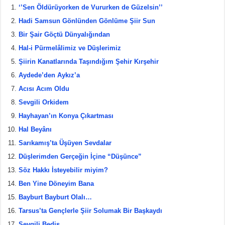
c
tt
er
ar
‘’Sen Öldürüyorken de Vururken de Güzelsin’’
e
er
e
e
Hadi Samsun Gönlünden Gönlüme Şiir Sun
b
st
Bir Şair Göçtü Dünyalığından
Hal-i Pürmelâlimiz ve Düşlerimiz
o
Şiirin Kanatlarında Taşındığım Şehir Kırşehir
o
Aydede’den Aykız’a
k
Acısı Acım Oldu
Sevgili Orkidem
Hayhayan’ın Konya Çıkartması
Hal Beyânı
Sarıkamış’ta Üşüyen Sevdalar
Düşlerimden Gerçeğin İçine “Düşünce”
Söz Hakkı İsteyebilir miyim?
Ben Yine Döneyim Bana
Bayburt Bayburt Olalı…
Tarsus’ta Gençlerle Şiir Solumak Bir Başkaydı
Sevgili Bediş