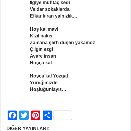
İlgiye muhtaç kedi
Ve dar sokaklarda
Efkâr kıran yalnızlık…
Hoş kal mavi
Kızıl bakış
Zamana şerh düşen yakamoz
Çılgın ezgi
Avare insan
Hoşça kal…
Hoşça kal Yozgat
Yüreğimizde
Hoşluğunlayız…
F
T
Pi
S
a
wi
nt
h
DİĞER YAYINLARI: