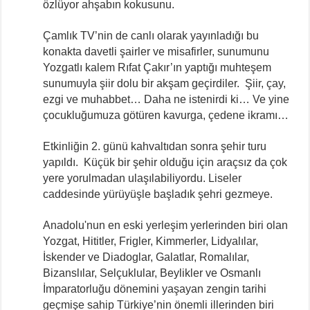
özlüyor ahşabın kokusunu.
Çamlık TV’nin de canlı olarak yayınladığı bu
konakta davetli şairler ve misafirler, sunumunu
Yozgatlı kalem Rıfat Çakır’ın yaptığı muhteşem
sunumuyla şiir dolu bir akşam geçirdiler. Şiir, çay,
ezgi ve muhabbet… Daha ne istenirdi ki… Ve yine
çocukluğumuza götüren kavurga, çedene ikramı…
Etkinliğin 2. günü kahvaltıdan sonra şehir turu
yapıldı. Küçük bir şehir olduğu için araçsız da çok
yere yorulmadan ulaşılabiliyordu. Liseler
caddesinde yürüyüşle başladık şehri gezmeye.
Anadolu'nun en eski yerleşim yerlerinden biri olan
Yozgat, Hititler, Frigler, Kimmerler, Lidyalılar,
İskender ve Diadoglar, Galatlar, Romalılar,
Bizanslılar, Selçuklular, Beylikler ve Osmanlı
İmparatorluğu dönemini yaşayan zengin tarihi
geçmişe sahip Türkiye’nin önemli illerinden biri