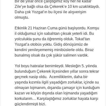
Bir de yıllar önce çalıştığımız köy her ne kadar
Zile’ye bağlı olsa da Çekerek’e 10 km uzaklıktaydı.
Daha çok Yozgat’ın bu ilçesi ile alışverişim
olmuştu.
Etkinlik 21 Haziran Cuma günü başlıyordu. Komşu
il olduğumuz için sabahtan çıksak yeterli idi. Bu
yolculukta şunu da öğrenmiş olduk. Tokat’tan
Yozgat’a otobüs yoktu. Gidiş dönüşümüz de
kendini yenileyememiş minibüslerle oldu. Biraz
bunalmış olsak da çok şükür salimen vardık.
Yol boyu hatıralar benimleydi. Mesleğin 5. yılında
bulunduğum Çekerek ilçesinden yıllar sonra tekrar
geçmek nasip oldu. Acemiliklerim, daha bir
yaşında kızımla ilgili yaşadığım zorluklar, içinde su
olmayan lojmanım, dışarıda çamaşır için kurduğum
kazan ve köyün dışında olan lojmanda yaşadığım
korkularım… Karşılaştığımız zorluklar hayata karşı
güçlendirmişti bizi.