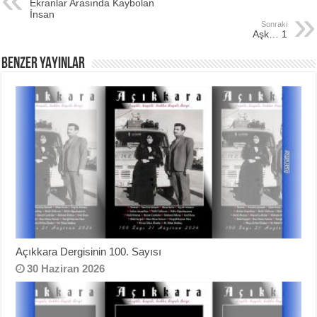
Ekranlar Arasında Kaybolan
b
st
İnsan
Sonraki
o
Aşk… 1
o
BENZER YAYINLAR
k
Açıkkara Dergisinin 100. Sayısı
30 Haziran 2026