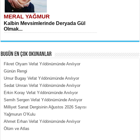
MERAL YAĞMUR
Kalbin Mevsimlerinde Deryada Gül
Olmak...
BUGÜN EN ÇOK OKUNANLAR
Fikret Otyam Vefat Yıldönümünde Anılıyor
Günün Rengi
Umur Bugay Vefat Yıldönümünde Anılıyor
MEHMET ÇOBAN
Sedat Umran Vefat Yıldönümünde Anılıyor
İçerdeki Put Dışardaki Maskeler...
Erkin Koray Vefat Yıldönümünde Anılıyor
Semih Sergen Vefat Yıldönümünde Anılıyor
Milliyet Sanat Dergisinin Ağustos 2026 Sayısı
Yağmurun O’Kulu
Ahmet Erhan Vefat Yıldönümünde Anılıyor
Ölüm ve Atlas
EMİNE CUMA