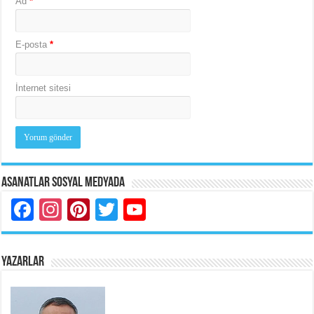
Ad
*
E-posta
*
İnternet sitesi
Asanatlar Sosyal Medyada
Facebook
Instagram
Pinterest
Twitter
YouTube
YAZARLAR