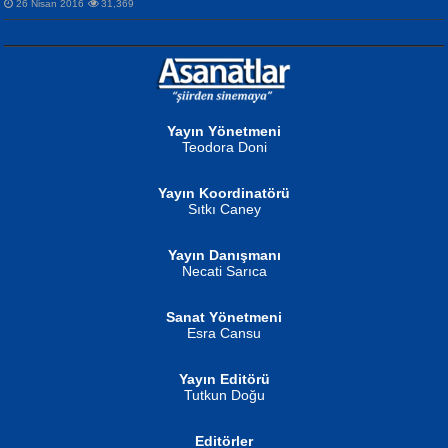
26 Nisan 2016
31,369
NURAN KÖSE BAYDAR
Neva Selçuk
Gün Güzeli...
Ben Deniz Değilim ki...
Yayın Yönetmeni
Teodora Doni
Yayın Koordinatörü
Sıtkı Caney
Yayın Danışmanı
MUSTAFA ORAL
Ahmet Aydın
Necati Sarıca
Şiir, Siyaseti Kaldırmıyor Tanpınar...
Helin...
Sanat Yönetmeni
Esra Cansu
Yayın Editörü
Tutkun Doğu
Editörler