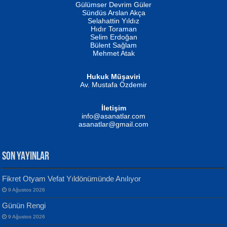
İSMAİL OKUTAN
Gülümser Devrim Güler
Fatma Camcı
Erkeklerin Kahrolması Ne Demektir
Sündüs Arslan Akça
Evvel Zaman Tanrıçası...
Biliyor musunuz? ...
Selahattin Yıldız
Hıdır Toraman
Selim Erdoğan
Bülent Sağlam
Mehmet Atak
Hukuk Müşaviri
Av. Mustafa Özdemir
Mustafa Oral
NUHAN NEBİ ÇAM
İletişim
Yağmur Mangası...
Kaptan...
info@asanatlar.com
asanatlar@gmail.com
SON YAYINLAR
Fikret Otyam Vefat Yıldönümünde Anılıyor
9 Ağustos 2026
Yılmaz Ekinci
MUSTAFA KELOĞLU
Günün Rengi
Geceye Söylenen...
Yarına İz Bırakmak...
9 Ağustos 2026