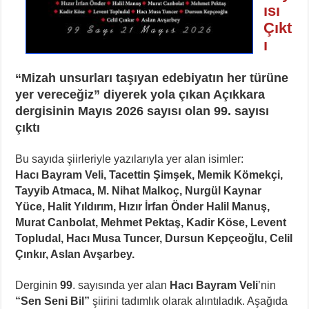
ısı
Çıkt
ı
“Mizah unsurları taşıyan edebiyatın her türüne
yer vereceğiz” diyerek yola çıkan Açıkkara
dergisinin Mayıs 2026 sayısı olan 99. sayısı
çıktı
Bu sayıda şiirleriyle yazılarıyla yer alan isimler:
Hacı Bayram Vel
i, Tacett
in Ş
imşek, Mem
ik Kömekç
i,
Tayy
ib Atmaca, M. N
ihat Malkoç, Nurgül Kaynar
Yüce, Hal
it Yıldırım, Hızır İrfan Önder Hal
il Manuş,
Murat Canbolat, Mehmet Pektaş, Kad
ir Köse, Levent
Topludal, Hacı Musa Tuncer, Dursun Kepçeoğlu, Cel
il
Çınkır, Aslan Avşarbey.
Derginin
99
. sayısında yer alan
Hacı Bayram Vel
i
’nin
“
Sen Seni Bil
”
şiirini tadımlık olarak alıntıladık. Aşağıda