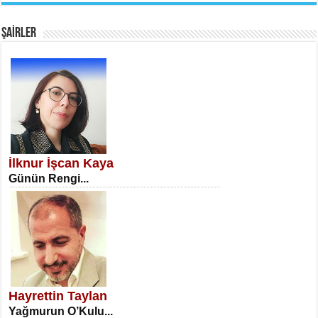
Fanatizm Çıkmazı...
ŞAİRLER
SATILMIŞ ÜMİT ÇETİNKAYA
Erkenlik...
İlknur İşcan Kaya
Günün Rengi...
NECLA DİLEK ARSLAN
Öğretmenler Günü Mahkemesi...
Hayrettin Taylan
Yağmurun O’Kulu...