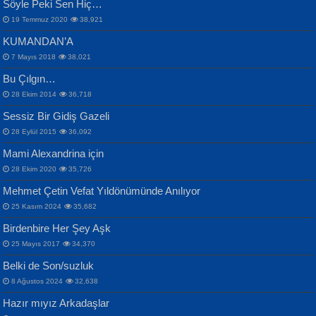
Söyle Peki Sen Hiç…
19 Temmuz 2020
38,921
KUMANDAN’A
7 Mayıs 2018
38,021
Bu Çılgın…
ERDEM BAYAZIT
28 Ekim 2014
36,718
Sana, Bana, Vatanıma, Ülkemin
İPEK ACAR SERT
Selahattin Yıldız
Sessiz Bir Gidiş Gazeli
İnsanlarına Dair...
Gazze’nin Şecaati, Ümmetin İmtihanı...
İdrakimle Üşürken...
28 Eylül 2015
36,092
Mami Alexandrina için
28 Ekim 2020
35,726
Mehmet Çetin Vefat Yıldönümünde Anılıyor
25 Kasım 2024
35,682
Birdenbire Her Şey Aşk
NAZIM HİKMET RAN
MAHMUT GÜRBÜZ
Songül Özel
25 Mayıs 2017
34,370
Bir Cezaevinde, Tecritteki Adamın
İbrahim Olmak ve Bitirebilmek...
Mahzen...
Mektupları...
Belki de Son/suzluk
8 Ağustos 2024
32,638
Hazır mıyız Arkadaşlar