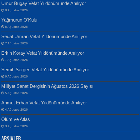
Umur Bugay Vefat Yıldönümünde Anılıyor
8 Ağustos 2026
Yağmurun O’Kulu
8 Ağustos 2026
Sedat Umran Vefat Yıldönümünde Anılıyor
Banu Sancak
ATİLLA ÖZEN
7 Ağustos 2026
Defterimden İçeri...
Sultan Olmadan Önce Eyüp...
Erkin Koray Vefat Yıldönümünde Anılıyor
7 Ağustos 2026
Semih Sergen Vefat Yıldönümünde Anılıyor
6 Ağustos 2026
Milliyet Sanat Dergisinin Ağustos 2026 Sayısı
5 Ağustos 2026
İsmail Aydos
EKREM KARABABA
Ahmet Erhan Vefat Yıldönümünde Anılıyor
İnkisar...
Yaralı Şiir...
4 Ağustos 2026
Ölüm ve Atlas
3 Ağustos 2026
Arşivler