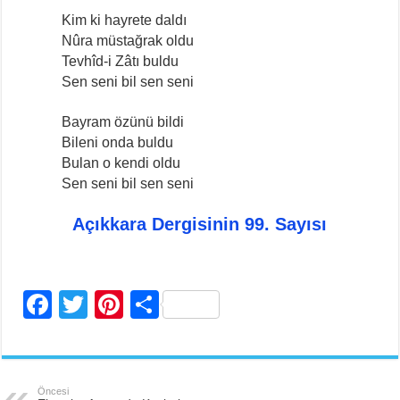
Kim ki hayrete daldı
Nûra müstağrak oldu
Tevhîd-i Zâtı buldu
Sen seni bil sen seni
Bayram özünü bildi
Bileni onda buldu
Bulan o kendi oldu
Sen seni bil sen seni
Açıkkara Dergisinin 99. Sayısı
F
T
Pi
S
a
wi
nt
h
c
tt
er
ar
e
er
e
e
Öncesi