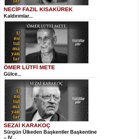
NECİP FAZIL KISAKÜREK
Kaldırımlar...
SELAHATTİN YILDIZ
İnsanın Zindanı...
Sibel Orhan
İki Kırık Boşluk...
ÖMER LÜTFİ METE
Gülce...
MEHMET TAŞTAN
Vagon’da Bir Şairle...
Meral Yağmur
Eski Bir Şiir...
SEZAİ KARAKOÇ
Sürgün Ülkeden Başkentler Başkentine
SITKI CANEY
– IV...