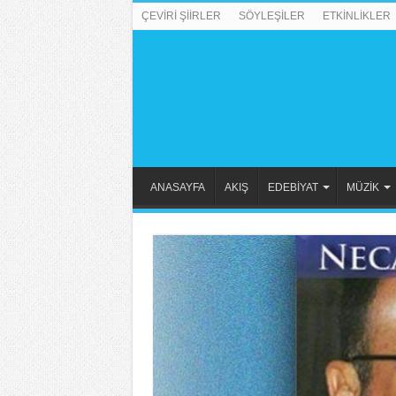
ÇEVİRİ ŞİİRLER
SÖYLEŞİLER
ETKİNLİKLER
ANASAYFA
AKIŞ
EDEBİYAT
MÜZİK