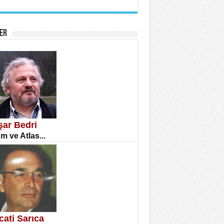
İNE CUMA
atizm Çıkmazı...
ER
TILMIŞ ÜMİT ÇETİNKAYA
enlik...
şar Bedri
m ve Atlas...
CLA DİLEK ARSLAN
etmenler Günü Mahkemesi...
cati Sarıca