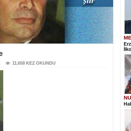
ME
Erz
İlk
e
11,658 KEZ OKUNDU
NU
Hak