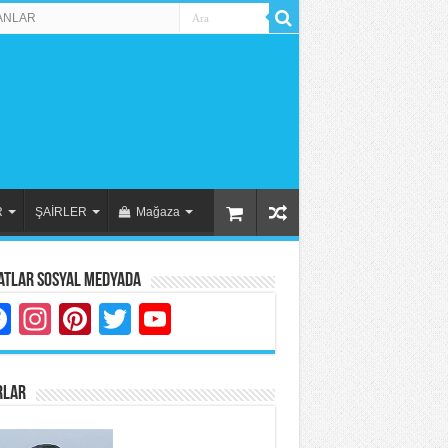
ANLAR
R
ŞAİRLER
Mağaza
atlar Sosyal Medyada
Facebook
Instagram
Pinterest
Twitter
YouTube
RLAR