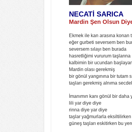
NECATİ SARICA
Mardin Şen Olsun Diy
Ekmek ile kan arasına konan ta
eğer gurbeti seversem ben bu
seversem sılayı ben burada
hasretliğimi vururum taşlarına
kalbimin bir ucundan başlayan
Mardin olası gerekmiş
bir gönül yangınına bir tutam 
taşları gerekmiş alnıma secde
İmanımın kanı gönül bir daha 
lili yar diye diye
rinna diye yar diye
taşlar yağmurlarla eksiltilirke
güneş taşları eskitirken bu ye