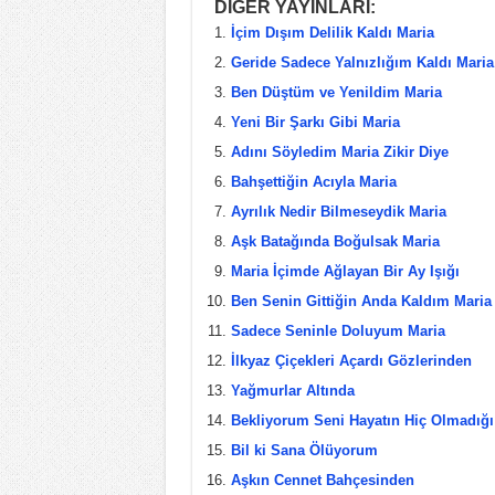
DİĞER YAYINLARI:
c
tt
er
ar
İçim Dışım Delilik Kaldı Maria
e
er
e
e
Geride Sadece Yalnızlığım Kaldı Maria
b
st
Ben Düştüm ve Yenildim Maria
Yeni Bir Şarkı Gibi Maria
o
Adını Söyledim Maria Zikir Diye
o
Bahşettiğin Acıyla Maria
k
Ayrılık Nedir Bilmeseydik Maria
Aşk Batağında Boğulsak Maria
Maria İçimde Ağlayan Bir Ay Işığı
Ben Senin Gittiğin Anda Kaldım Maria
Sadece Seninle Doluyum Maria
İlkyaz Çiçekleri Açardı Gözlerinden
Yağmurlar Altında
Bekliyorum Seni Hayatın Hiç Olmadığı
Bil ki Sana Ölüyorum
Aşkın Cennet Bahçesinden