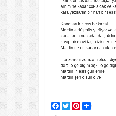
fikrimden taş üstünde taşlar y
alnım ne kadar çok sıcak ve k
kara yazılarım bir harf bir se
Kanatları kırılmış bir kartal
Mardin’e düşmüş yürüyor yoll
kanatlarım ne kadar da çok kır
kayıp bir mavi taşın izinden g
Mardin’de ne kadar da çokmu
Her zerrem zemzem olsun diye
dert ile geldiğim aşk ile geldi
Mardin’in eski günlerine
Mardin şen olsun diye
F
T
Pi
S
a
wi
nt
h