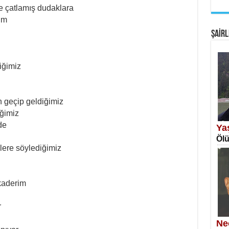
 çatlamış dudaklara
EM
ğim
Fan
ŞAİRL
iğimiz
 geçip geldiğimiz
SA
iğimiz
Erk
de
Ya
Ölü
lere söylediğimiz
 kaderim
NE
r
Öğr
Ne