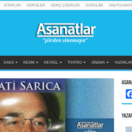
KİTAPLAR
DERGİLER
GENÇ ÇİZERLER
DİJİTAL/İM
UNUTULMAY
DANS
RESİM
HEYKEL
TİYATRO
SİNEMA
YAZARLA
Asan
YAZA