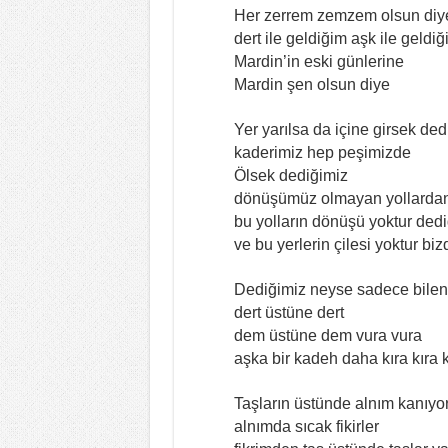
Her zerrem zemzem olsun diye
dert ile geldiğim aşk ile geldi
Mardin’in eski günlerine
Mardin şen olsun diye
Yer yarılsa da içine girsek ded
kaderimiz hep peşimizde
Ölsek dediğimiz
dönüşümüz olmayan yollardan
bu yolların dönüşü yoktur ded
ve bu yerlerin çilesi yoktur biz
Dediğimiz neyse sadece bilen
dert üstüne dert
dem üstüne dem vura vura
aşka bir kadeh daha kıra kıra
Taşların üstünde alnım kanıyo
alnımda sıcak fikirler