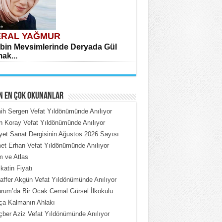
RAL YAĞMUR
bin Mevsimlerinde Deryada Gül
ak...
N EN ÇOK OKUNANLAR
h Sergen Vefat Yıldönümünde Anılıyor
n Koray Vefat Yıldönümünde Anılıyor
iyet Sanat Dergisinin Ağustos 2026 Sayısı
HMET ÇOBAN
t Erhan Vefat Yıldönümünde Anılıyor
rdeki Put Dışardaki Maskeler...
 ve Atlas
katin Fiyatı
ffer Akgün Vefat Yıldönümünde Anılıyor
rum’da Bir Ocak Cemal Gürsel İlkokulu
ça Kalmanın Ahlakı
ber Aziz Vefat Yıldönümünde Anılıyor