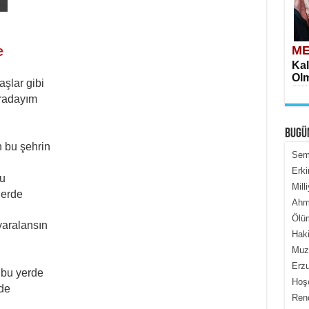
e
ME
Kal
Olm
şlar gibi
radayım
BUGÜ
 bu şehrin
Semi
Erki
su
Mill
ME
lerde
Ahme
İçe
Ölüm
yaralansın
Haki
Muza
Erzu
n bu yerde
Hoş
rde
Renç