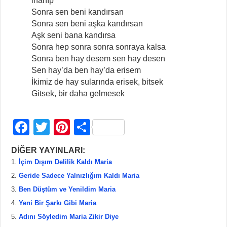
inanıp
Sonra sen beni kandırsan
Sonra sen beni aşka kandırsan
Aşk seni bana kandırsa
Sonra hep sonra sonra sonraya kalsa
Sonra ben hay desem sen hay desen
Sen hay’da ben hay’da erisem
İkimiz de hay sularında erisek, bitsek
Gitsek, bir daha gelmesek
F
T
Pi
S
a
wi
nt
h
DİĞER YAYINLARI:
c
tt
er
ar
İçim Dışım Delilik Kaldı Maria
e
er
e
e
Geride Sadece Yalnızlığım Kaldı Maria
b
st
Ben Düştüm ve Yenildim Maria
Yeni Bir Şarkı Gibi Maria
o
Adını Söyledim Maria Zikir Diye
o