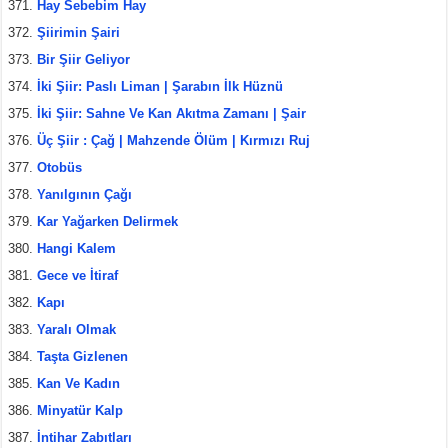
Hay Sebebim Hay
Şiirimin Şairi
Bir Şiir Geliyor
İki Şiir: Paslı Liman | Şarabın İlk Hüznü
İki Şiir: Sahne Ve Kan Akıtma Zamanı | Şair
Üç Şiir : Çağ | Mahzende Ölüm | Kırmızı Ruj
Otobüs
Yanılgının Çağı
Kar Yağarken Delirmek
Hangi Kalem
Gece ve İtiraf
Kapı
Yaralı Olmak
Taşta Gizlenen
Kan Ve Kadın
Minyatür Kalp
İntihar Zabıtları