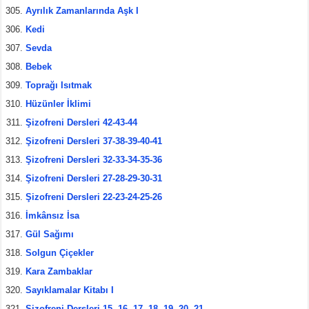
Ayrılık Zamanlarında Aşk I
Kedi
Sevda
Bebek
Toprağı Isıtmak
Hüzünler İklimi
Şizofreni Dersleri 42-43-44
Şizofreni Dersleri 37-38-39-40-41
Şizofreni Dersleri 32-33-34-35-36
Şizofreni Dersleri 27-28-29-30-31
Şizofreni Dersleri 22-23-24-25-26
İmkânsız İsa
Gül Sağımı
Solgun Çiçekler
Kara Zambaklar
Sayıklamalar Kitabı I
Şizofreni Dersleri 15, 16, 17, 18, 19, 20, 21