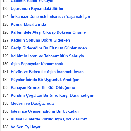
Gecenin Keder Yüküyle
Uçurumun Kıyısındaki Şiirler
İmkânsızı Denemek İmkânsızı Yaşamak İçin
Kumar Masalarında
Kalbimdeki Ateşi Çıkarıp Döksem Önüme
Kaderin Sonuna Doğru Giderken
Geçip Gideceğim Bu Firavun Günlerinden
Kalbimin Israrı ve Tahammülün Sabrıyla
Aşka Papatyalar Kanatmasak
Hüzün ve Belası ile Aşka İnanmalı İnsan
Rüyalar İçinde Bir Uygunluk Aradığım
Kanayan Kırmızı Bir Gül Olduğumu
Kendini Çoğaltan Bir Şiire Karşı Duramadığım
Modern ve Darağacında
İsteyince Uyanamadığım Bir Uykudan
Kutsal Günlerde Vuruldukça Çocuklarımız
Ve Sen Ey Hayat