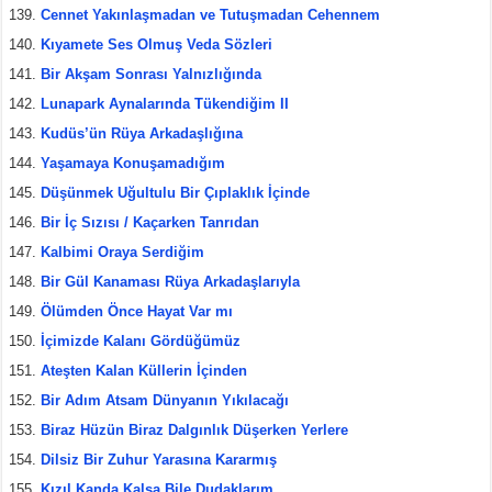
Cennet Yakınlaşmadan ve Tutuşmadan Cehennem
Kıyamete Ses Olmuş Veda Sözleri
Bir Akşam Sonrası Yalnızlığında
Lunapark Aynalarında Tükendiğim II
Kudüs’ün Rüya Arkadaşlığına
Yaşamaya Konuşamadığım
Düşünmek Uğultulu Bir Çıplaklık İçinde
Bir İç Sızısı / Kaçarken Tanrıdan
Kalbimi Oraya Serdiğim
Bir Gül Kanaması Rüya Arkadaşlarıyla
Ölümden Önce Hayat Var mı
İçimizde Kalanı Gördüğümüz
Ateşten Kalan Küllerin İçinden
Bir Adım Atsam Dünyanın Yıkılacağı
Biraz Hüzün Biraz Dalgınlık Düşerken Yerlere
Dilsiz Bir Zuhur Yarasına Kararmış
Kızıl Kanda Kalsa Bile Dudaklarım