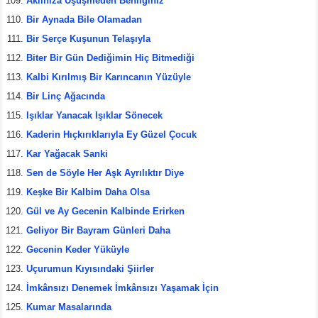
Aklınıza Üşüşmeden Benliğiniz
Bir Aynada Bile Olamadan
Bir Serçe Kuşunun Telaşıyla
Biter Bir Gün Dediğimin Hiç Bitmediği
Kalbi Kırılmış Bir Karıncanın Yüzüyle
Bir Linç Ağacında
Işıklar Yanacak Işıklar Sönecek
Kaderin Hıçkırıklarıyla Ey Güzel Çocuk
Kar Yağacak Sanki
Sen de Söyle Her Aşk Ayrılıktır Diye
Keşke Bir Kalbim Daha Olsa
Gül ve Ay Gecenin Kalbinde Erirken
Geliyor Bir Bayram Günleri Daha
Gecenin Keder Yüküyle
Uçurumun Kıyısındaki Şiirler
İmkânsızı Denemek İmkânsızı Yaşamak İçin
Kumar Masalarında