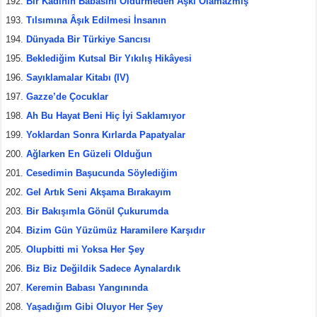
Bir Kadının Babasını Öldürmeden Aşkı Olamazmış
Tılsımına Âşık Edilmesi İnsanın
Dünyada Bir Türkiye Sancısı
Beklediğim Kutsal Bir Yıkılış Hikâyesi
Sayıklamalar Kitabı (IV)
Gazze’de Çocuklar
Ah Bu Hayat Beni Hiç İyi Saklamıyor
Yoklardan Sonra Kırlarda Papatyalar
Ağlarken En Güzeli Olduğun
Cesedimin Başucunda Söylediğim
Gel Artık Seni Akşama Bırakayım
Bir Bakışımla Gönül Çukurumda
Bizim Gün Yüzümüz Haramilere Karşıdır
Olupbitti mi Yoksa Her Şey
Biz Biz Değildik Sadece Aynalardık
Keremin Babası Yangınında
Yaşadığım Gibi Oluyor Her Şey