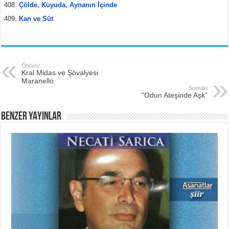
Çölde, Kuyuda, Aynanın İçinde
Kan ve Süt
Öncesi
Kral Midas ve Şövalyesi
Maranello
Sonraki
“Odun Ateşinde Aşk”
BENZER YAYINLAR