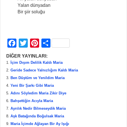
Yalan dünyadan
Bir şiir soluğu
F
T
Pi
S
a
wi
nt
h
DİĞER YAYINLARI:
c
tt
er
ar
İçim Dışım Delilik Kaldı Maria
e
er
e
e
Geride Sadece Yalnızlığım Kaldı Maria
b
st
Ben Düştüm ve Yenildim Maria
Yeni Bir Şarkı Gibi Maria
o
Adını Söyledim Maria Zikir Diye
o
Bahşettiğin Acıyla Maria
k
Ayrılık Nedir Bilmeseydik Maria
Aşk Batağında Boğulsak Maria
Maria İçimde Ağlayan Bir Ay Işığı