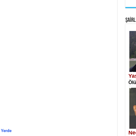
EM
Fan
ŞAİRL
SA
Erk
Ya
Ölü
NE
Öğr
 Yerde
Ne