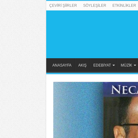
ÇEVİRİ ŞİİRLER
SÖYLEŞİLER
ETKİNLİKLER
ANASAYFA
AKIŞ
EDEBİYAT
MÜZİK