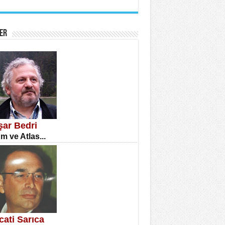
İNE CUMA
atizm Çıkmazı...
ER
TILMIŞ ÜMİT ÇETİNKAYA
enlik...
şar Bedri
m ve Atlas...
CLA DİLEK ARSLAN
etmenler Günü Mahkemesi...
cati Sarıca