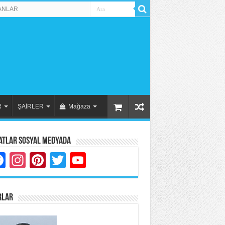
ANLAR
R
ŞAİRLER
Mağaza
atlar Sosyal Medyada
Facebook
Instagram
Pinterest
Twitter
YouTube
RLAR