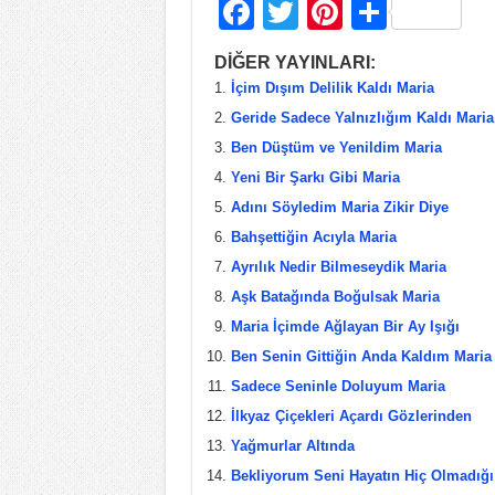
F
T
Pi
S
a
wi
nt
h
DİĞER YAYINLARI:
c
tt
er
ar
İçim Dışım Delilik Kaldı Maria
e
er
e
e
Geride Sadece Yalnızlığım Kaldı Maria
b
st
Ben Düştüm ve Yenildim Maria
Yeni Bir Şarkı Gibi Maria
o
Adını Söyledim Maria Zikir Diye
o
Bahşettiğin Acıyla Maria
k
Ayrılık Nedir Bilmeseydik Maria
Aşk Batağında Boğulsak Maria
Maria İçimde Ağlayan Bir Ay Işığı
Ben Senin Gittiğin Anda Kaldım Maria
Sadece Seninle Doluyum Maria
İlkyaz Çiçekleri Açardı Gözlerinden
Yağmurlar Altında
Bekliyorum Seni Hayatın Hiç Olmadığı