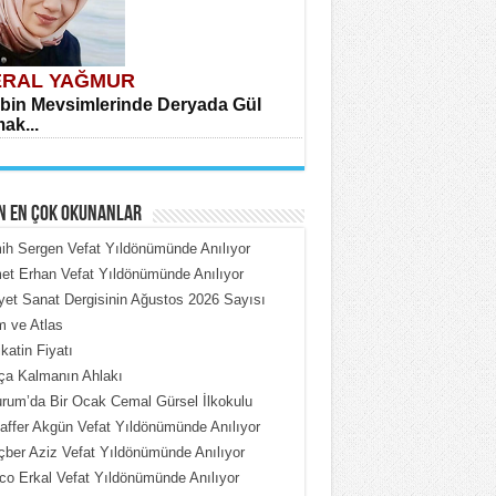
RAL YAĞMUR
bin Mevsimlerinde Deryada Gül
ak...
N EN ÇOK OKUNANLAR
h Sergen Vefat Yıldönümünde Anılıyor
t Erhan Vefat Yıldönümünde Anılıyor
iyet Sanat Dergisinin Ağustos 2026 Sayısı
HMET ÇOBAN
 ve Atlas
rdeki Put Dışardaki Maskeler...
katin Fiyatı
ça Kalmanın Ahlakı
rum’da Bir Ocak Cemal Gürsel İlkokulu
ffer Akgün Vefat Yıldönümünde Anılıyor
ber Aziz Vefat Yıldönümünde Anılıyor
o Erkal Vefat Yıldönümünde Anılıyor