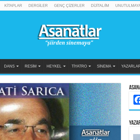
KİTAPLAR
DERGİLER
GENÇ ÇİZERLER
DİJİTAL/İM
UNUTULMAY
DANS
RESİM
HEYKEL
TİYATRO
SİNEMA
YAZARLA
Asan
YAZA