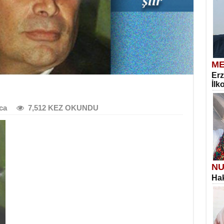
ME
Erz
İlk
ca
7,512 KEZ OKUNDU
NU
Hak