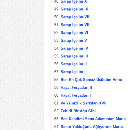
Şarap İçelim X
Şarap İçelim IX
Şarap İçelim VIII
Şarap İçelim VII
Şarap İçelim VI
Şarap İçelim V
Şarap İçelim IV
Şarap İçelim III
Şarap İçelim II
Şarap İçelim I
Ben En Çok Sensiz Üşüdüm Anne
Hayat Feryatları II
Hayat Feryatları I
Ve Yalnızlık Şarkıları XVII
Zehirli Bir Ağıt Gibi
Ben Kendimi Sana Adamıştım Maria
Senin Yokluğunu Ağlıyorum Maria