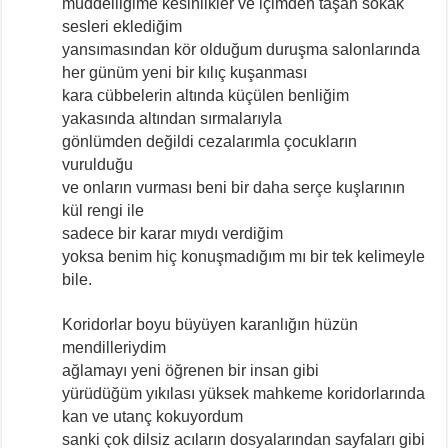
müddeiliğime kesinlikler ve içimden taşan sokak
sesleri eklediğim
yansımasından kör olduğum duruşma salonlarında
her günüm yeni bir kılıç kuşanması
kara cübbelerin altında küçülen benliğim
yakasında altından sırmalarıyla
gönlümden değildi cezalarımla çocukların
vurulduğu
ve onların vurması beni bir daha serçe kuşlarının
kül rengi ile
sadece bir karar mıydı verdiğim
yoksa benim hiç konuşmadığım mı bir tek kelimeyle
bile.
Koridorlar boyu büyüyen karanlığın hüzün
mendilleriydim
ağlamayı yeni öğrenen bir insan gibi
yürüdüğüm yıkılası yüksek mahkeme koridorlarında
kan ve utanç kokuyordum
sanki çok dilsiz acıların dosyalarından sayfaları gibi