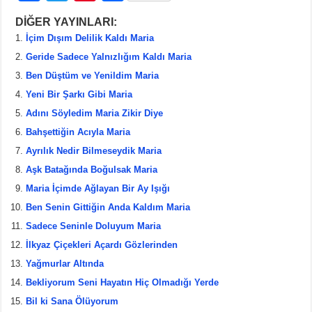
a
wi
nt
h
DİĞER YAYINLARI:
c
tt
er
ar
İçim Dışım Delilik Kaldı Maria
e
er
e
e
Geride Sadece Yalnızlığım Kaldı Maria
b
st
Ben Düştüm ve Yenildim Maria
Yeni Bir Şarkı Gibi Maria
o
Adını Söyledim Maria Zikir Diye
o
Bahşettiğin Acıyla Maria
k
Ayrılık Nedir Bilmeseydik Maria
Aşk Batağında Boğulsak Maria
Maria İçimde Ağlayan Bir Ay Işığı
Ben Senin Gittiğin Anda Kaldım Maria
Sadece Seninle Doluyum Maria
İlkyaz Çiçekleri Açardı Gözlerinden
Yağmurlar Altında
Bekliyorum Seni Hayatın Hiç Olmadığı Yerde
Bil ki Sana Ölüyorum