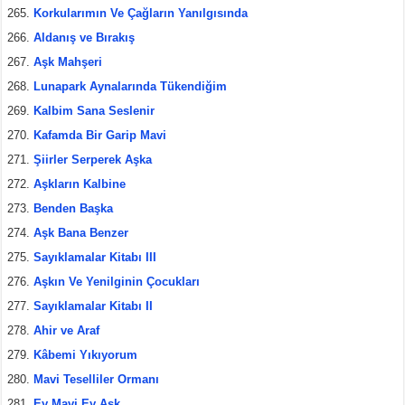
Korkularımın Ve Çağların Yanılgısında
Aldanış ve Bırakış
Aşk Mahşeri
Lunapark Aynalarında Tükendiğim
Kalbim Sana Seslenir
Kafamda Bir Garip Mavi
Şiirler Serperek Aşka
Aşkların Kalbine
Benden Başka
Aşk Bana Benzer
Sayıklamalar Kitabı III
Aşkın Ve Yenilginin Çocukları
Sayıklamalar Kitabı II
Ahir ve Araf
Kâbemi Yıkıyorum
Mavi Teselliler Ormanı
Ey Mavi Ey Aşk