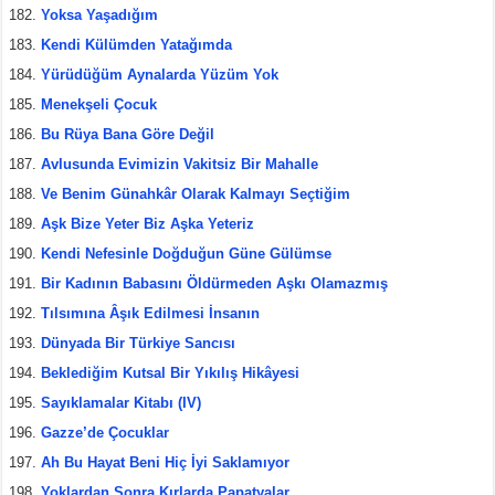
Yoksa Yaşadığım
Kendi Külümden Yatağımda
Yürüdüğüm Aynalarda Yüzüm Yok
Menekşeli Çocuk
Bu Rüya Bana Göre Değil
Avlusunda Evimizin Vakitsiz Bir Mahalle
Ve Benim Günahkâr Olarak Kalmayı Seçtiğim
Aşk Bize Yeter Biz Aşka Yeteriz
Kendi Nefesinle Doğduğun Güne Gülümse
Bir Kadının Babasını Öldürmeden Aşkı Olamazmış
Tılsımına Âşık Edilmesi İnsanın
Dünyada Bir Türkiye Sancısı
Beklediğim Kutsal Bir Yıkılış Hikâyesi
Sayıklamalar Kitabı (IV)
Gazze’de Çocuklar
Ah Bu Hayat Beni Hiç İyi Saklamıyor
Yoklardan Sonra Kırlarda Papatyalar