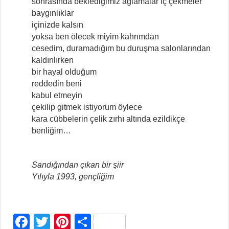
sonrasında beklediğimiz ağlamalar iç çekmeler
baygınlıklar
içinizde kalsın
yoksa ben ölecek miyim kahrımdan
cesedim, duramadığım bu duruşma salonlarından
kaldırılırken
bir hayal olduğum
reddedin beni
kabul etmeyin
çekilip gitmek istiyorum öylece
kara cübbelerin çelik zırhı altında ezildikçe
benliğim…
Sandığından çıkan bir şiir
Yılıyla 1993, gençliğim
F
T
Pi
S