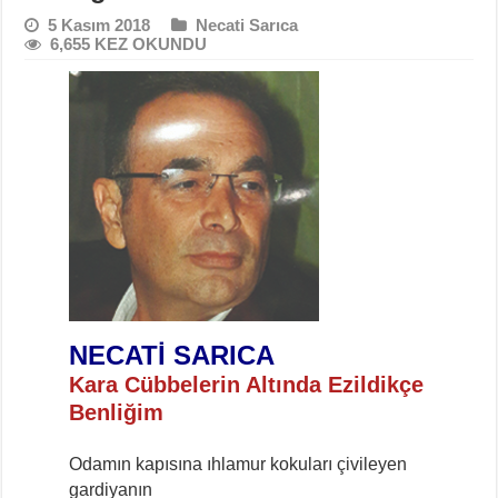
5 Kasım 2018
Necati Sarıca
6,655 KEZ OKUNDU
NECATİ SARICA
Kara Cübbelerin Altında Ezildikçe
Benliğim
Odamın kapısına ıhlamur kokuları çivileyen
gardiyanın