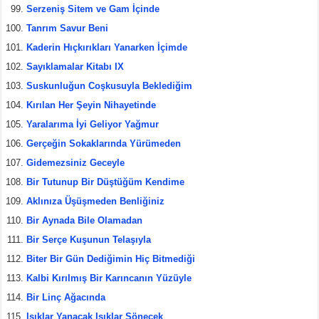
Serzeniş Sitem ve Gam İçinde
Tanrım Savur Beni
Kaderin Hıçkırıkları Yanarken İçimde
Sayıklamalar Kitabı IX
Suskunluğun Coşkusuyla Beklediğim
Kırılan Her Şeyin Nihayetinde
Yaralarıma İyi Geliyor Yağmur
Gerçeğin Sokaklarında Yürümeden
Gidemezsiniz Geceyle
Bir Tutunup Bir Düştüğüm Kendime
Aklınıza Üşüşmeden Benliğiniz
Bir Aynada Bile Olamadan
Bir Serçe Kuşunun Telaşıyla
Biter Bir Gün Dediğimin Hiç Bitmediği
Kalbi Kırılmış Bir Karıncanın Yüzüyle
Bir Linç Ağacında
Işıklar Yanacak Işıklar Sönecek