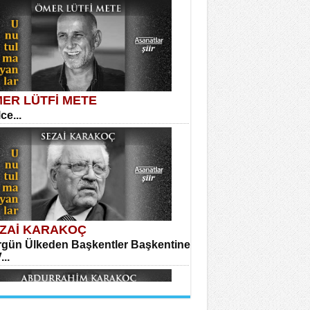
dir Ünal
ğıma Dolanan Yokuş...
LAHATTİN YILDIZ
anın Zindanı...
ER LÜTFİ METE
ce...
hmet Çoban
ira...
HMET TAŞTAN
on’da Bir Şairle...
ZAİ KARAKOÇ
gün Ülkeden Başkentler Başkentine
...
avi Kemal Yazgıç
ılar...