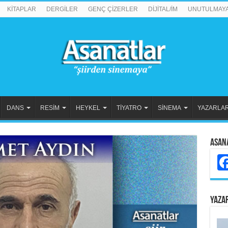
KİTAPLAR
DERGİLER
GENÇ ÇİZERLER
DİJİTAL/İM
UNUTULMAY
DANS
RESİM
HEYKEL
TİYATRO
SİNEMA
YAZARLA
Asan
YAZA