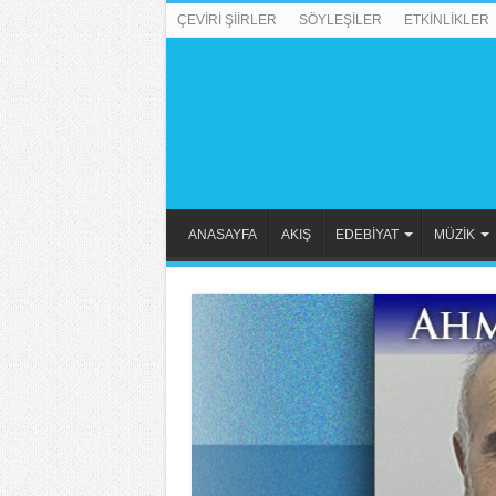
ÇEVİRİ ŞİİRLER
SÖYLEŞİLER
ETKİNLİKLER
ANASAYFA
AKIŞ
EDEBİYAT
MÜZİK