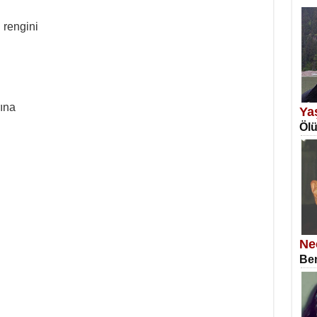
EM
 rengini
Fan
ına
Ya
Ölü
SA
Erk
Ne
Ben
NE
Öğr