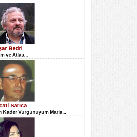
İNE CUMA
atizm Çıkmazı...
şar Bedri
m ve Atlas...
TILMIŞ ÜMİT ÇETİNKAYA
enlik...
cati Sarıca
 Kader Vurgunuyum Maria...
CLA DİLEK ARSLAN
etmenler Günü Mahkemesi...