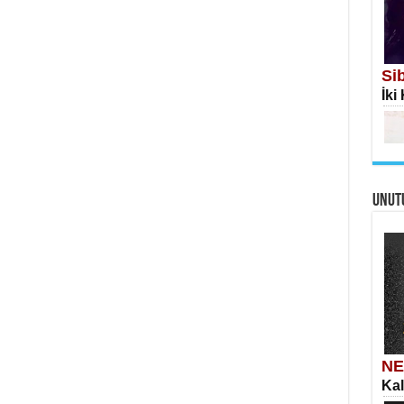
Si
İki
İS
Ekr
UNUT
Me
Eski
AH
Öme
Tah
NE
Kal