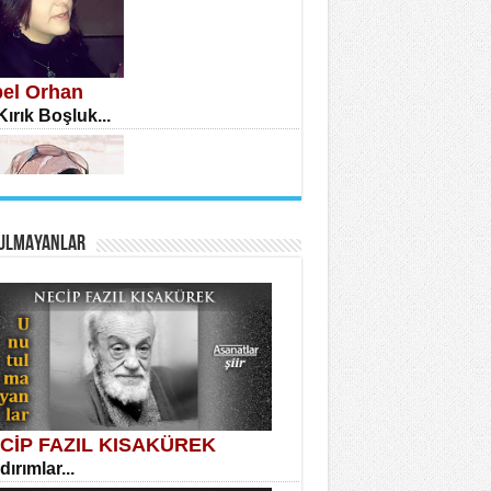
bel Orhan
 Kırık Boşluk...
A KARATEPE
anlar Arasında Kaybolan İnsan...
ULMAYANLAR
ral Yağmur
 Bir Şiir...
MET URFALI
r Lütfi Mete’nin “Gülce” Şiirini
lil Denemesi...
CİP FAZIL KISAKÜREK
dırımlar...