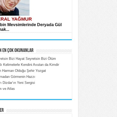
RAL YAĞMUR
bin Mevsimlerinde Deryada Gül
ak...
N EN ÇOK OKUNANLAR
etsin Bizi Hayat Seyretsin Bizi Ölüm
lı Kelimelerle Kendini Avutan da Kimdir
in Harman Olduğu Şehir Yozgat
HMET ÇOBAN
madan Görmenin Hazzı
rdeki Put Dışardaki Maskeler...
ı Dizdar’ın Yeni Sergisi
 ve Atlas
ER