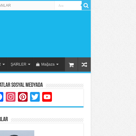
ANLAR
R
ŞAİRLER
Mağaza
atlar Sosyal Medyada
Facebook
Instagram
Pinterest
Twitter
YouTube
RLAR