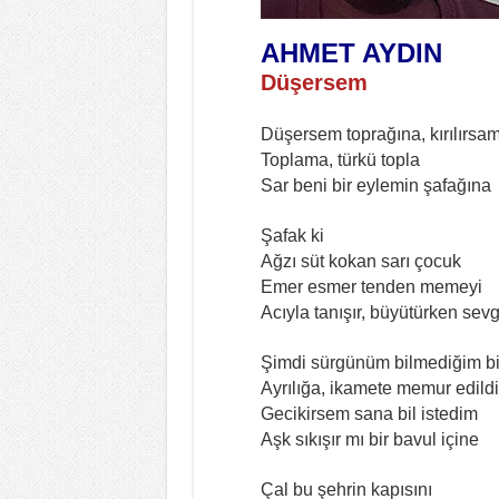
AHMET AYDIN
Düşersem
Düşersem toprağına, kırılırsa
Toplama, türkü topla
Sar beni bir eylemin şafağına
Şafak ki
Ağzı süt kokan sarı çocuk
Emer esmer tenden memeyi
Acıyla tanışır, büyütürken sevg
Şimdi sürgünüm bilmediğim bi
Ayrılığa, ikamete memur edild
Gecikirsem sana bil istedim
Aşk sıkışır mı bir bavul içine
Çal bu şehrin kapısını