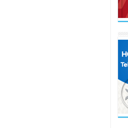
AB
Mak
Se
Ne 
İL
Uçu
AR
Naa
İl
Gel
FA
El 
BE
Sol
Ah
Boz