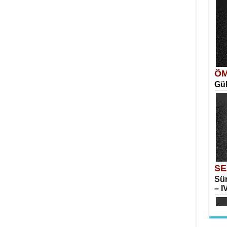
Ka
Aya
SE
İns
ÖM
Gül
Me
Elm
ME
Vag
SE
Sür
– IV
Su
Yılk