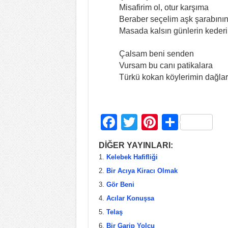
Misafirim ol, otur karşıma
Beraber seçelim aşk şarabının
Masada kalsın günlerin kederi
Çalsam beni senden
Vursam bu canı patikalara
Türkü kokan köylerimin dağlar
F
T
Pi
S
a
wi
nt
h
DİĞER YAYINLARI:
c
tt
er
ar
Kelebek Hafifliği
e
er
e
e
Bir Acıya Kiracı Olmak
b
st
Gör Beni
Acılar Konuşsa
o
Telaş
o
Bir Garip Yolcu