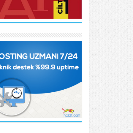
DÜLHAK HAMİD TARHAN
ber...
vda Rale Armağan
Çok Parçalanmıştık Oysa...
KNUR İŞCAN KAYA
rtmanın Kuyruğu...
İF NİHAT ASYA
t...
knur İşcan Kaya
ince...
TMA CAMCI
Fatiha...
HÇET NECATİGİL
gun Bir Gül Dokununca...
met Urfalı
kır Sesinin Giz’i...