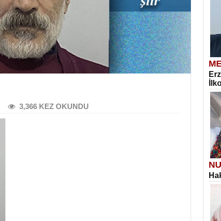
ME
Erz
İlk
3,366 KEZ OKUNDU
NU
Hak