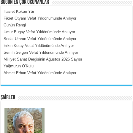
BUGÜN EN ÇOK OKUNANLAR
Hasret Kokan Yâr
Fikret Otyam Vefat Yıldönümünde Anılıyor
Günün Rengi
MEHMET ÇOBAN
Umur Bugay Vefat Yıldönümünde Anılıyor
İçerdeki Put Dışardaki Maskeler...
Sedat Umran Vefat Yıldönümünde Anılıyor
Erkin Koray Vefat Yıldönümünde Anılıyor
Semih Sergen Vefat Yıldönümünde Anılıyor
Milliyet Sanat Dergisinin Ağustos 2026 Sayısı
Yağmurun O’Kulu
Ahmet Erhan Vefat Yıldönümünde Anılıyor
EMİNE CUMA
Fanatizm Çıkmazı...
ŞAİRLER