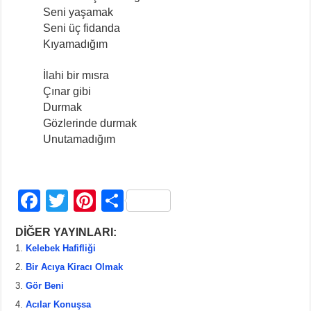
Seni yaşamak
Seni üç fidanda
Kıyamadığım
İlahi bir mısra
Çınar gibi
Durmak
Gözlerinde durmak
Unutamadığım
F
T
Pi
S
a
wi
nt
h
DİĞER YAYINLARI:
c
tt
er
ar
Kelebek Hafifliği
e
er
e
e
Bir Acıya Kiracı Olmak
b
st
Gör Beni
Acılar Konuşsa