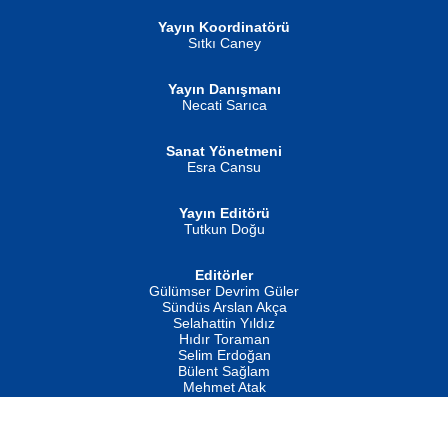
Yayın Koordinatörü
Sıtkı Caney
Yayın Danışmanı
MUSTAFA ORAL
Ahmet Aydın
Necati Sarıca
Şiir, Siyaseti Kaldırmıyor Tanpınar...
Helin...
Sanat Yönetmeni
Esra Cansu
Yayın Editörü
Tutkun Doğu
Editörler
İSMAİL OKUTAN
Gülümser Devrim Güler
Fatma Camcı
Erkeklerin Kahrolması Ne Demektir
Sündüs Arslan Akça
Evvel Zaman Tanrıçası...
Biliyor musunuz? ...
Selahattin Yıldız
Hıdır Toraman
Selim Erdoğan
Bülent Sağlam
Mehmet Atak
Hukuk Müşaviri