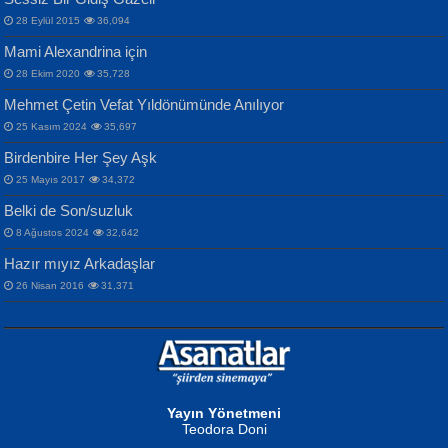
Gazze’nin Şecaati, Ümmetin İmtihanı...
İdrakimle Üşürken...
28 Eylül 2015
36,094
Mami Alexandrina için
28 Ekim 2020
35,728
Mehmet Çetin Vefat Yıldönümünde Anılıyor
25 Kasım 2024
35,697
Birdenbire Her Şey Aşk
NAZIM HİKMET RAN
MAHMUT GÜRBÜZ
Songül Özel
25 Mayıs 2017
34,372
Bir Cezaevinde, Tecritteki Adamın
İbrahim Olmak ve Bitirebilmek...
Mahzen...
Mektupları...
Belki de Son/suzluk
8 Ağustos 2024
32,642
Hazır mıyız Arkadaşlar
26 Nisan 2016
31,371
NURAN KÖSE BAYDAR
Neva Selçuk
Gün Güzeli...
Ben Deniz Değilim ki...
Yayın Yönetmeni
Teodora Doni