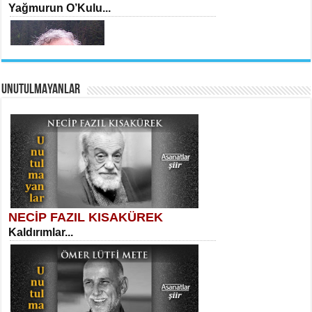
Yağmurun O’Kulu...
UNUTULMAYANLAR
AHMET URFALI
Ömer Lütfi Mete’nin “Gülce” Şiirini
Tahlil Denemesi...
Yaşar Bedri
Ölüm ve Atlas...
NECİP FAZIL KISAKÜREK
Kaldırımlar...
SELAHATTİN YILDIZ
İnsanın Zindanı...
Necati Sarıca
Ben Kader Vurgunuyum Maria...