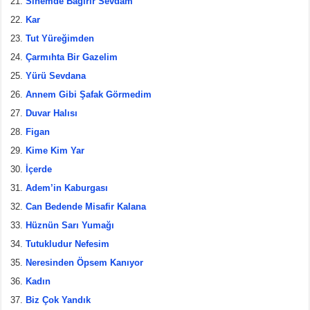
Sinemde Bağırır Sevdam
Kar
Tut Yüreğimden
Çarmıhta Bir Gazelim
Yürü Sevdana
Annem Gibi Şafak Görmedim
Duvar Halısı
Figan
Kime Kim Yar
İçerde
Adem’in Kaburgası
Can Bedende Misafir Kalana
Hüznün Sarı Yumağı
Tutukludur Nefesim
Neresinden Öpsem Kanıyor
Kadın
Biz Çok Yandık