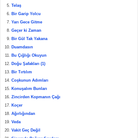
o
Telaş
o
Bir Garip Yolcu
k
Yarı Gece Gitme
Geçer ki Zaman
Bir Gül Tak Yakana
Duamdasın
Bu Çığlığı Okuyun
Doğu Şafakları (1)
Bir Tırtılım
Coşkunun Adımları
Konuşalım Bunları
Zincirden Kopmanın Çağı
Koçer
Ağırlığından
Veda
Vakit Geç Değil