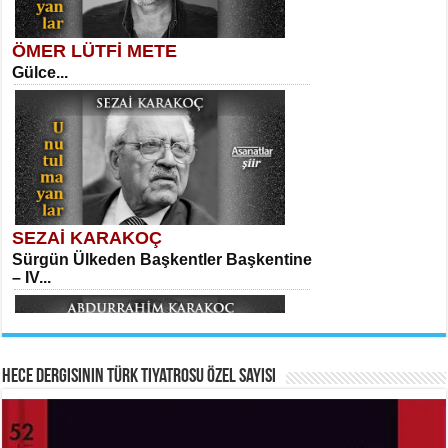
ÖMER LÜTFİ METE
Gülce...
MEHMET TAŞTAN
Vagon’da Bir Şairle...
Sibel Orhan
İki Kırık Boşluk...
SEZAİ KARAKOÇ
Sürgün Ülkeden Başkentler Başkentine
SITKI CANEY
– IV...
Oruçla Devrim ve Özgürlüğe…...
Meral Yağmur
Eski Bir Şiir...
Hece Dergisinin Türk Tiyatrosu Özel Sayısı
ABDURRAHİM KARAKOÇ