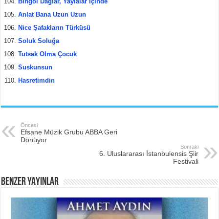
Bingöl Dağlar, Yaylalar İçinde
Anlat Bana Uzun Uzun
Nice Şafakların Türküsü
Soluk Soluğa
Tutsak Olma Çocuk
Suskunsun
Hasretimdin
Öncesi
Efsane Müzik Grubu ABBA Geri
Dönüyor
Sonraki
6. Uluslararası İstanbulensis Şiir
Festivali
BENZER YAYINLAR