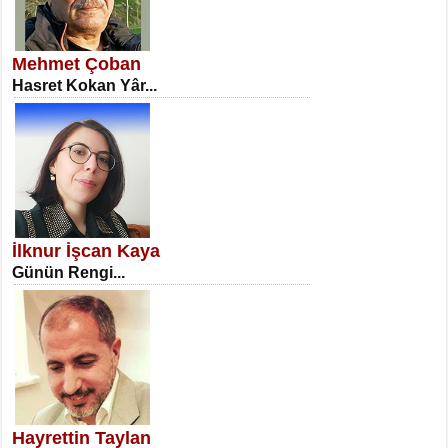
SATILMIŞ ÜMİT ÇETİNKAYA
Erkenlik...
Mehmet Çoban
Hasret Kokan Yâr...
NECLA DİLEK ARSLAN
Öğretmenler Günü Mahkemesi...
İlknur İşcan Kaya
Günün Rengi...
İSA KARATEPE
Ekranlar Arasında Kaybolan İnsan...
Hayrettin Taylan