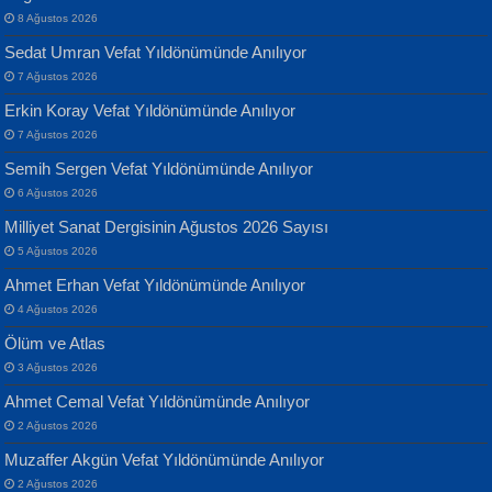
Yarına İz Bırakmak...
8 Ağustos 2026
Sedat Umran Vefat Yıldönümünde Anılıyor
7 Ağustos 2026
Erkin Koray Vefat Yıldönümünde Anılıyor
7 Ağustos 2026
Semih Sergen Vefat Yıldönümünde Anılıyor
Banu Sancak
ATİLLA ÖZEN
6 Ağustos 2026
Defterimden İçeri...
Sultan Olmadan Önce Eyüp...
Milliyet Sanat Dergisinin Ağustos 2026 Sayısı
5 Ağustos 2026
Ahmet Erhan Vefat Yıldönümünde Anılıyor
4 Ağustos 2026
Ölüm ve Atlas
3 Ağustos 2026
İsmail Aydos
EKREM KARABABA
Ahmet Cemal Vefat Yıldönümünde Anılıyor
İnkisar...
Yaralı Şiir...
2 Ağustos 2026
Muzaffer Akgün Vefat Yıldönümünde Anılıyor
2 Ağustos 2026