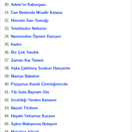
Adem’in Kaburgası
Can Bedende Misafir Kalana
Hüznün Sarı Yumağı
Tutukludur Nefesim
Neresinden Öpsem Kanıyor
Kadın
Biz Çok Yandık
Zaman Kar Tanesi
Aşka Çekilmiş Suskun Hançerim
Maviye Bakalım
Pişiyoruz Kendi Çömleğimizde
Yâr Gele Bayram Ola
İnceldiği Yerden Kanasın
Nasuh Tövbesi
Hayale Yetişmez Kurşun
Aşkın Makamına Notayım
Melekler Ağladı