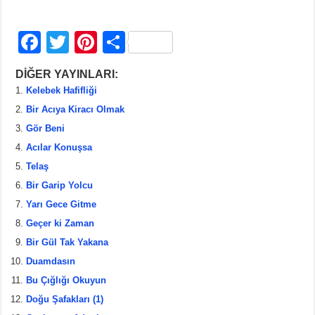
F
T
Pi
S
a
wi
nt
h
DİĞER YAYINLARI:
c
tt
er
ar
Kelebek Hafifliği
e
er
e
e
Bir Acıya Kiracı Olmak
b
st
Gör Beni
Acılar Konuşsa
o
Telaş
o
Bir Garip Yolcu
k
Yarı Gece Gitme
Geçer ki Zaman
Bir Gül Tak Yakana
Duamdasın
Bu Çığlığı Okuyun
Doğu Şafakları (1)