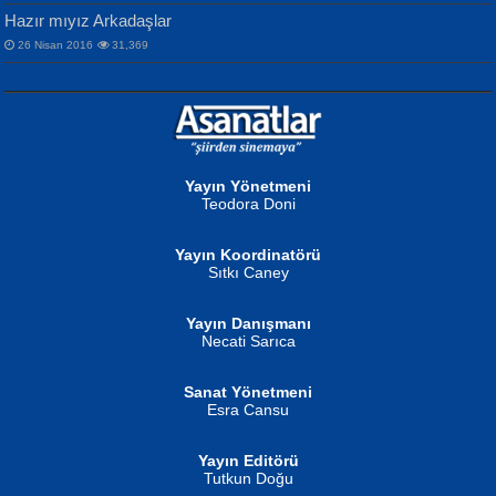
Hazır mıyız Arkadaşlar
26 Nisan 2016
31,369
NURAN KÖSE BAYDAR
Neva Selçuk
Gün Güzeli...
Ben Deniz Değilim ki...
Yayın Yönetmeni
Teodora Doni
Yayın Koordinatörü
Sıtkı Caney
Yayın Danışmanı
MUSTAFA ORAL
Ahmet Aydın
Necati Sarıca
Şiir, Siyaseti Kaldırmıyor Tanpınar...
Helin...
Sanat Yönetmeni
Esra Cansu
Yayın Editörü
Tutkun Doğu