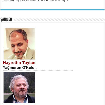
Mustafa Miyasoğlu Vefat Yıldönümünde Anılıyor
EMİNE CUMA
Fanatizm Çıkmazı...
ŞAİRLER
SATILMIŞ ÜMİT ÇETİNKAYA
Erkenlik...
Hayrettin Taylan
Yağmurun O’Kulu...
NECLA DİLEK ARSLAN
Öğretmenler Günü Mahkemesi...