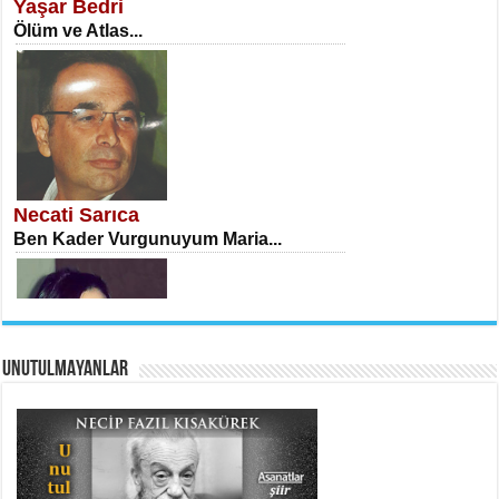
Yaşar Bedri
Ölüm ve Atlas...
İSA KARATEPE
Ekranlar Arasında Kaybolan İnsan...
Necati Sarıca
Ben Kader Vurgunuyum Maria...
UNUTULMAYANLAR
AHMET URFALI
Ömer Lütfi Mete’nin “Gülce” Şiirini
Tahlil Denemesi...
Sibel Orhan
İki Kırık Boşluk...