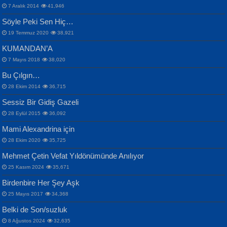
VAHDETTİN YİĞİTCAN
Bülent Sağlam
7 Aralık 2014
41,946
Samimiyet Nedir?...
Mescid-i Aksâ Üstüne Ay!...
Söyle Peki Sen Hiç…
19 Temmuz 2020
38,921
KUMANDAN’A
7 Mayıs 2018
38,020
Bu Çılgın…
ERDEM BAYAZIT
28 Ekim 2014
36,715
Sana, Bana, Vatanıma, Ülkemin
İPEK ACAR SERT
Selahattin Yıldız
Sessiz Bir Gidiş Gazeli
İnsanlarına Dair...
Gazze’nin Şecaati, Ümmetin İmtihanı...
İdrakimle Üşürken...
28 Eylül 2015
36,092
Mami Alexandrina için
28 Ekim 2020
35,725
Mehmet Çetin Vefat Yıldönümünde Anılıyor
25 Kasım 2024
35,671
Birdenbire Her Şey Aşk
NAZIM HİKMET RAN
MAHMUT GÜRBÜZ
Songül Özel
25 Mayıs 2017
34,368
Bir Cezaevinde, Tecritteki Adamın
İbrahim Olmak ve Bitirebilmek...
Mahzen...
Mektupları...
Belki de Son/suzluk
8 Ağustos 2024
32,635