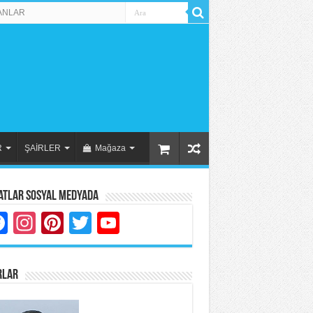
ANLAR
R
ŞAİRLER
Mağaza
atlar Sosyal Medyada
Facebook
Instagram
Pinterest
Twitter
YouTube
RLAR