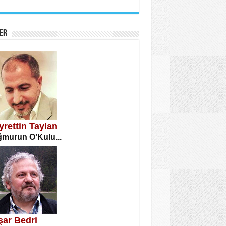
İNE CUMA
atizm Çıkmazı...
ER
TILMIŞ ÜMİT ÇETİNKAYA
enlik...
yrettin Taylan
murun O’Kulu...
CLA DİLEK ARSLAN
etmenler Günü Mahkemesi...
şar Bedri