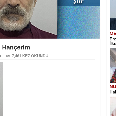
ME
Erz
İlk
n Hançerim
n
7,461 KEZ OKUNDU
NU
Hak