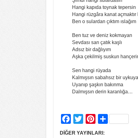
Şimdi hangi sulardasın
Hangi kapıda toynak tepersin
Hangi rüzgâra kanat açmaktır 
Ben o sulardan çıktım ıslağım
Ben tuz ve deniz kokmayan
Sevdası sarı çatık kaşlı
Adsız bir dağlıyım
Aşka çekilmiş suskun hançer
Sen hangi rüyada
Kalmışsın sabahsız bir uykuy
Uyanıp şaşkın bakınma
Dalmışsın derin karanlığa…
F
T
Pi
S
a
wi
nt
h
DİĞER YAYINLARI: