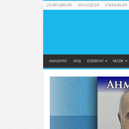
ÇEVİRİ ŞİİRLER
SÖYLEŞİLER
ETKİNLİKLER
ANASAYFA
AKIŞ
EDEBİYAT
MÜZİK