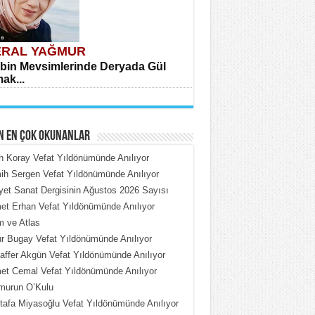
RAL YAĞMUR
bin Mevsimlerinde Deryada Gül
ak...
N EN ÇOK OKUNANLAR
n Koray Vefat Yıldönümünde Anılıyor
h Sergen Vefat Yıldönümünde Anılıyor
iyet Sanat Dergisinin Ağustos 2026 Sayısı
HMET ÇOBAN
t Erhan Vefat Yıldönümünde Anılıyor
rdeki Put Dışardaki Maskeler...
 ve Atlas
 Bugay Vefat Yıldönümünde Anılıyor
ffer Akgün Vefat Yıldönümünde Anılıyor
t Cemal Vefat Yıldönümünde Anılıyor
murun O’Kulu
afa Miyasoğlu Vefat Yıldönümünde Anılıyor