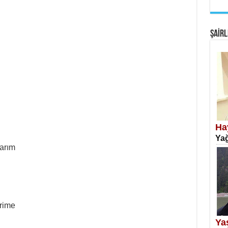
EM
Fan
ŞAİRL
SA
Erk
Ha
Yağ
larım
NE
rime
Öğr
Ya