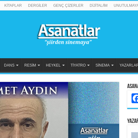
KİTAPLAR
DERGİLER
GENÇ ÇİZERLER
DİJİTAL/İM
UNUTULMAY
DANS
RESİM
HEYKEL
TİYATRO
SİNEMA
YAZARLA
Asan
YAZA