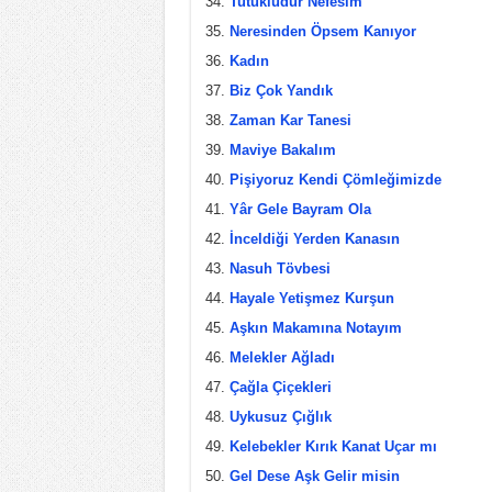
Tutukludur Nefesim
Neresinden Öpsem Kanıyor
Kadın
Biz Çok Yandık
Zaman Kar Tanesi
Maviye Bakalım
Pişiyoruz Kendi Çömleğimizde
Yâr Gele Bayram Ola
İnceldiği Yerden Kanasın
Nasuh Tövbesi
Hayale Yetişmez Kurşun
Aşkın Makamına Notayım
Melekler Ağladı
Çağla Çiçekleri
Uykusuz Çığlık
Kelebekler Kırık Kanat Uçar mı
Gel Dese Aşk Gelir misin