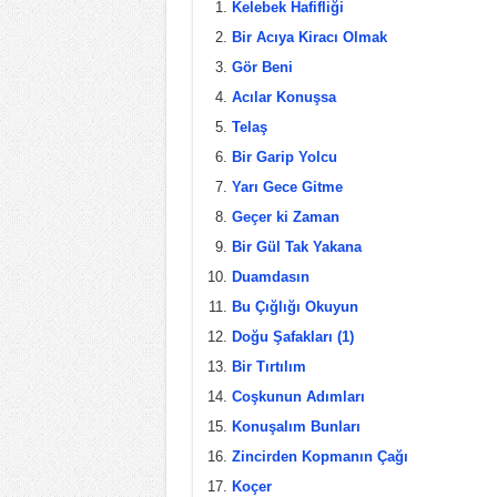
c
tt
er
ar
Kelebek Hafifliği
e
er
e
e
Bir Acıya Kiracı Olmak
b
st
Gör Beni
Acılar Konuşsa
o
Telaş
o
Bir Garip Yolcu
k
Yarı Gece Gitme
Geçer ki Zaman
Bir Gül Tak Yakana
Duamdasın
Bu Çığlığı Okuyun
Doğu Şafakları (1)
Bir Tırtılım
Coşkunun Adımları
Konuşalım Bunları
Zincirden Kopmanın Çağı
Koçer