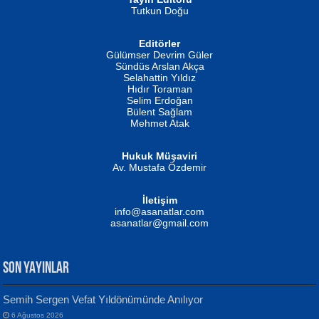
Tutkun Doğu
Editörler
İSMAİL OKUTAN
Gülümser Devrim Güler
Fatma Camcı
Erkeklerin Kahrolması Ne Demektir
Sündüs Arslan Akça
Evvel Zaman Tanrıçası...
Biliyor musunuz? ...
Selahattin Yıldız
Hıdır Toraman
Selim Erdoğan
Bülent Sağlam
Mehmet Atak
Hukuk Müşaviri
Av. Mustafa Özdemir
Mustafa Oral
NUHAN NEBİ ÇAM
İletişim
Yağmur Mangası...
Kaptan...
info@asanatlar.com
asanatlar@gmail.com
SON YAYINLAR
Semih Sergen Vefat Yıldönümünde Anılıyor
6 Ağustos 2026