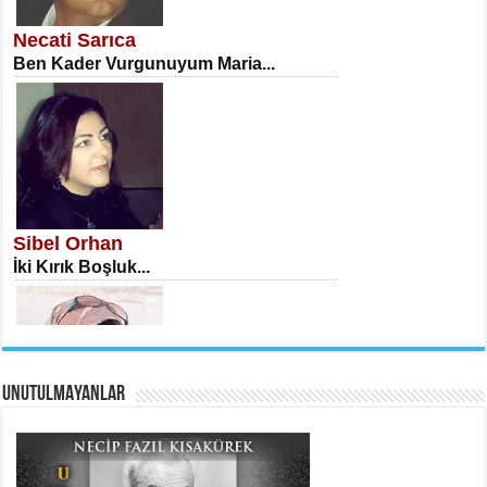
Öğretmenler Günü Mahkemesi...
Necati Sarıca
Ben Kader Vurgunuyum Maria...
İSA KARATEPE
Ekranlar Arasında Kaybolan İnsan...
Sibel Orhan
İki Kırık Boşluk...
UNUTULMAYANLAR
AHMET URFALI
Ömer Lütfi Mete’nin “Gülce” Şiirini
Tahlil Denemesi...
Meral Yağmur
Eski Bir Şiir...