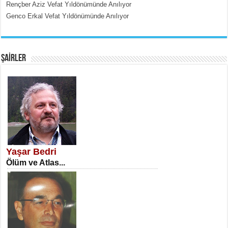
Rençber Aziz Vefat Yıldönümünde Anılıyor
Genco Erkal Vefat Yıldönümünde Anılıyor
EMİNE CUMA
Fanatizm Çıkmazı...
ŞAİRLER
SATILMIŞ ÜMİT ÇETİNKAYA
Erkenlik...
Yaşar Bedri
Ölüm ve Atlas...
NECLA DİLEK ARSLAN