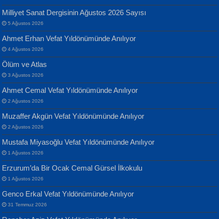
Yılmaz Ekinci
MUSTAFA KELOĞLU
Milliyet Sanat Dergisinin Ağustos 2026 Sayısı
Geceye Söylenen...
Yarına İz Bırakmak...
5 Ağustos 2026
Ahmet Erhan Vefat Yıldönümünde Anılıyor
4 Ağustos 2026
Ölüm ve Atlas
3 Ağustos 2026
Ahmet Cemal Vefat Yıldönümünde Anılıyor
Banu Sancak
ATİLLA ÖZEN
2 Ağustos 2026
Defterimden İçeri...
Sultan Olmadan Önce Eyüp...
Muzaffer Akgün Vefat Yıldönümünde Anılıyor
2 Ağustos 2026
Mustafa Miyasoğlu Vefat Yıldönümünde Anılıyor
1 Ağustos 2026
Erzurum’da Bir Ocak Cemal Gürsel İlkokulu
1 Ağustos 2026
İsmail Aydos
EKREM KARABABA
Genco Erkal Vefat Yıldönümünde Anılıyor
İnkisar...
Yaralı Şiir...
31 Temmuz 2026