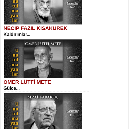
NECİP FAZIL KISAKÜREK
Kaldırımlar...
SELAHATTİN YILDIZ
İnsanın Zindanı...
Kadir Ünal
Ayağıma Dolanan Yokuş...
ÖMER LÜTFİ METE
Gülce...
MEHMET TAŞTAN
Vagon’da Bir Şairle...
Mehmet Çoban
Elmira...