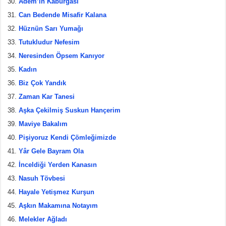
Adem’in Kaburgası
Can Bedende Misafir Kalana
Hüznün Sarı Yumağı
Tutukludur Nefesim
Neresinden Öpsem Kanıyor
Kadın
Biz Çok Yandık
Zaman Kar Tanesi
Aşka Çekilmiş Suskun Hançerim
Maviye Bakalım
Pişiyoruz Kendi Çömleğimizde
Yâr Gele Bayram Ola
İnceldiği Yerden Kanasın
Nasuh Tövbesi
Hayale Yetişmez Kurşun
Aşkın Makamına Notayım
Melekler Ağladı