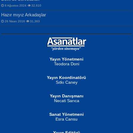
8 Ağustos 2024
32,610
Hazır mıyız Arkadaşlar
26 Nisan 2016
31,363
NURAN KÖSE BAYDAR
Neva Selçuk
Gün Güzeli...
Ben Deniz Değilim ki...
Yayın Yönetmeni
Teodora Doni
Yayın Koordinatörü
Sıtkı Caney
Yayın Danışmanı
MUSTAFA ORAL
Ahmet Aydın
Necati Sarıca
Şiir, Siyaseti Kaldırmıyor Tanpınar...
Helin...
Sanat Yönetmeni
Esra Cansu
Yayın Editörü