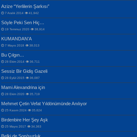
CAHİT SITKI TARANCI
Azize “Yerlilerin Şarkısı”
Otuz Beş Yaş Şiiri...
VAHDETTİN YİĞİTCAN
Bülent Sağlam
7 Aralık 2014
41,942
Samimiyet Nedir?...
Mescid-i Aksâ Üstüne Ay!...
Söyle Peki Sen Hiç…
19 Temmuz 2020
38,914
KUMANDAN’A
7 Mayıs 2018
38,013
Bu Çılgın…
ERDEM BAYAZIT
28 Ekim 2014
36,711
Sana, Bana, Vatanıma, Ülkemin
İPEK ACAR SERT
Selahattin Yıldız
Sessiz Bir Gidiş Gazeli
İnsanlarına Dair...
Gazze’nin Şecaati, Ümmetin İmtihanı...
İdrakimle Üşürken...
28 Eylül 2015
36,087
Mami Alexandrina için
28 Ekim 2020
35,719
Mehmet Çetin Vefat Yıldönümünde Anılıyor
25 Kasım 2024
35,624
Birdenbire Her Şey Aşk
NAZIM HİKMET RAN
MAHMUT GÜRBÜZ
Songül Özel
25 Mayıs 2017
34,363
Bir Cezaevinde, Tecritteki Adamın
İbrahim Olmak ve Bitirebilmek...
Mahzen...
Mektupları...
Belki de Son/suzluk