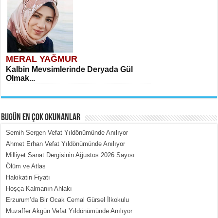
MERAL YAĞMUR
Kalbin Mevsimlerinde Deryada Gül
Olmak...
BUGÜN EN ÇOK OKUNANLAR
Semih Sergen Vefat Yıldönümünde Anılıyor
Ahmet Erhan Vefat Yıldönümünde Anılıyor
Milliyet Sanat Dergisinin Ağustos 2026 Sayısı
MEHMET ÇOBAN
Ölüm ve Atlas
İçerdeki Put Dışardaki Maskeler...
Hakikatin Fiyatı
Hoşça Kalmanın Ahlakı
Erzurum’da Bir Ocak Cemal Gürsel İlkokulu
Muzaffer Akgün Vefat Yıldönümünde Anılıyor