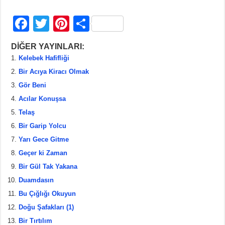
F
T
Pi
S
a
wi
nt
h
DİĞER YAYINLARI:
c
tt
er
ar
Kelebek Hafifliği
e
er
e
e
Bir Acıya Kiracı Olmak
b
st
Gör Beni
Acılar Konuşsa
o
Telaş
o
Bir Garip Yolcu
k
Yarı Gece Gitme
Geçer ki Zaman
Bir Gül Tak Yakana
Duamdasın
Bu Çığlığı Okuyun
Doğu Şafakları (1)
Bir Tırtılım