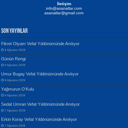
NUHAN NEBİ ÇAM
İletişim
Yağmur Mangası...
Kaptan...
info@asanatlar.com
asanatlar@gmail.com
SON YAYINLAR
Fikret Otyam Vefat Yıldönümünde Anılıyor
9 Ağustos 2026
Yılmaz Ekinci
MUSTAFA KELOĞLU
Günün Rengi
Geceye Söylenen...
Yarına İz Bırakmak...
9 Ağustos 2026
Umur Bugay Vefat Yıldönümünde Anılıyor
8 Ağustos 2026
Yağmurun O’Kulu
8 Ağustos 2026
Sedat Umran Vefat Yıldönümünde Anılıyor
Banu Sancak
ATİLLA ÖZEN
7 Ağustos 2026
Defterimden İçeri...
Sultan Olmadan Önce Eyüp...
Erkin Koray Vefat Yıldönümünde Anılıyor
7 Ağustos 2026