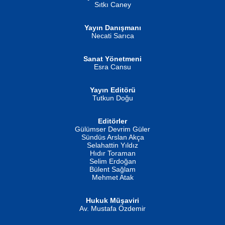
Sıtkı Caney
Yayın Danışmanı
MUSTAFA ORAL
Ahmet Aydın
Necati Sarıca
Şiir, Siyaseti Kaldırmıyor Tanpınar...
Helin...
Sanat Yönetmeni
Esra Cansu
Yayın Editörü
Tutkun Doğu
Editörler
İSMAİL OKUTAN
Gülümser Devrim Güler
Fatma Camcı
Erkeklerin Kahrolması Ne Demektir
Sündüs Arslan Akça
Evvel Zaman Tanrıçası...
Biliyor musunuz? ...
Selahattin Yıldız
Hıdır Toraman
Selim Erdoğan
Bülent Sağlam
Mehmet Atak
Hukuk Müşaviri
Av. Mustafa Özdemir
Mustafa Oral