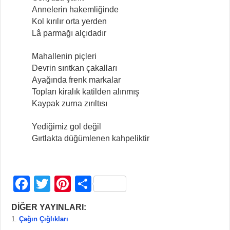
Annelerin hakemliğinde
Kol kırılır orta yerden
Lâ parmağı alçıdadır
Mahallenin piçleri
Devrin sırıtkan çakalları
Ayağında frenk markalar
Topları kiralık katilden alınmış
Kaypak zurna zırıltısı
Yediğimiz gol değil
Gırtlakta düğümlenen kahpeliktir
F
T
Pi
S
a
wi
nt
h
DİĞER YAYINLARI:
c
tt
er
ar
Çağın Çığlıkları