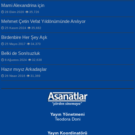
Mami Alexandrina için
28 Ekim 2020
35,726
Mehmet Çetin Vefat Yıldönümünde Anılıyor
25 Kasım 2024
35,682
Birdenbire Her Şey Aşk
NAZIM HİKMET RAN
MAHMUT GÜRBÜZ
Songül Özel
25 Mayıs 2017
34,370
Bir Cezaevinde, Tecritteki Adamın
İbrahim Olmak ve Bitirebilmek...
Mahzen...
Mektupları...
Belki de Son/suzluk
8 Ağustos 2024
32,638
Hazır mıyız Arkadaşlar
26 Nisan 2016
31,369
NURAN KÖSE BAYDAR
Neva Selçuk
Gün Güzeli...
Ben Deniz Değilim ki...
Yayın Yönetmeni
Teodora Doni
Yayın Koordinatörü