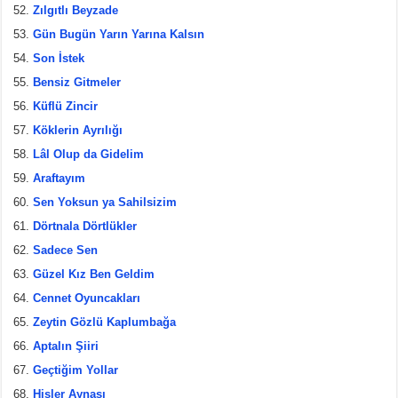
Zılgıtlı Beyzade
Gün Bugün Yarın Yarına Kalsın
Son İstek
Bensiz Gitmeler
Küflü Zincir
Köklerin Ayrılığı
Lâl Olup da Gidelim
Araftayım
Sen Yoksun ya Sahilsizim
Dörtnala Dörtlükler
Sadece Sen
Güzel Kız Ben Geldim
Cennet Oyuncakları
Zeytin Gözlü Kaplumbağa
Aptalın Şiiri
Geçtiğim Yollar
Hisler Aynası