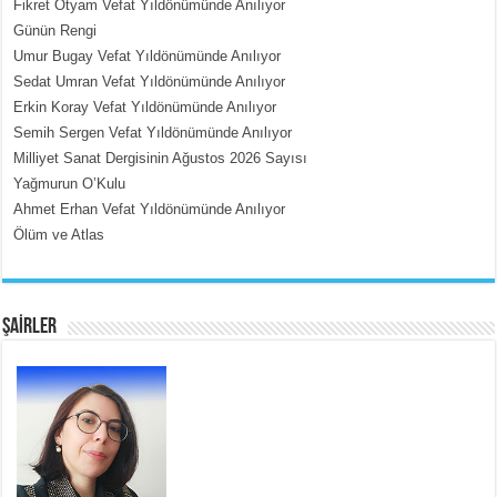
Fikret Otyam Vefat Yıldönümünde Anılıyor
Günün Rengi
Umur Bugay Vefat Yıldönümünde Anılıyor
MEHMET ÇOBAN
Sedat Umran Vefat Yıldönümünde Anılıyor
İçerdeki Put Dışardaki Maskeler...
Erkin Koray Vefat Yıldönümünde Anılıyor
Semih Sergen Vefat Yıldönümünde Anılıyor
Milliyet Sanat Dergisinin Ağustos 2026 Sayısı
Yağmurun O’Kulu
Ahmet Erhan Vefat Yıldönümünde Anılıyor
Ölüm ve Atlas
EMİNE CUMA
Fanatizm Çıkmazı...
ŞAİRLER
SATILMIŞ ÜMİT ÇETİNKAYA