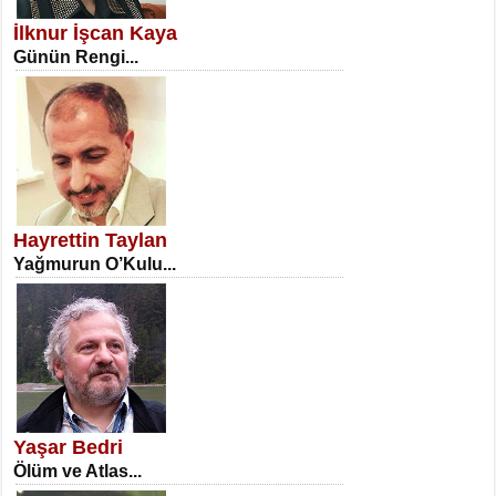
Erkenlik...
İlknur İşcan Kaya
Günün Rengi...
NECLA DİLEK ARSLAN
Öğretmenler Günü Mahkemesi...
Hayrettin Taylan
Yağmurun O’Kulu...
İSA KARATEPE
Ekranlar Arasında Kaybolan İnsan...
Yaşar Bedri
Ölüm ve Atlas...