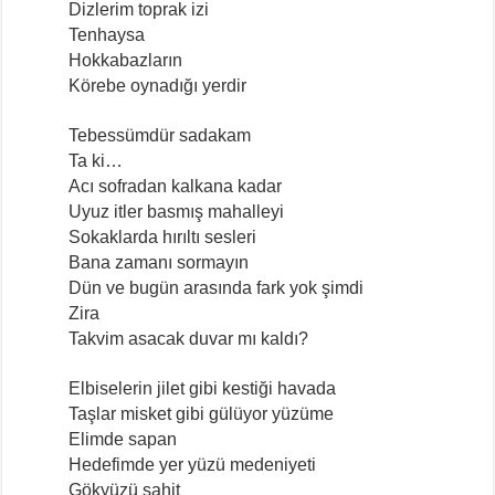
Dizlerim toprak izi
Tenhaysa
Hokkabazların
Körebe oynadığı yerdir
Tebessümdür sadakam
Ta ki…
Acı sofradan kalkana kadar
Uyuz itler basmış mahalleyi
Sokaklarda hırıltı sesleri
Bana zamanı sormayın
Dün ve bugün arasında fark yok şimdi
Zira
Takvim asacak duvar mı kaldı?
Elbiselerin jilet gibi kestiği havada
Taşlar misket gibi gülüyor yüzüme
Elimde sapan
Hedefimde yer yüzü medeniyeti
Gökyüzü şahit