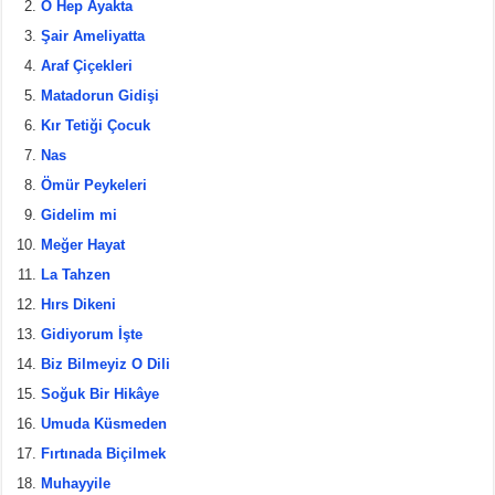
e
er
e
e
O Hep Ayakta
b
st
Şair Ameliyatta
Araf Çiçekleri
o
Matadorun Gidişi
o
Kır Tetiği Çocuk
k
Nas
Ömür Peykeleri
Gidelim mi
Meğer Hayat
La Tahzen
Hırs Dikeni
Gidiyorum İşte
Biz Bilmeyiz O Dili
Soğuk Bir Hikâye
Umuda Küsmeden
Fırtınada Biçilmek
Muhayyile