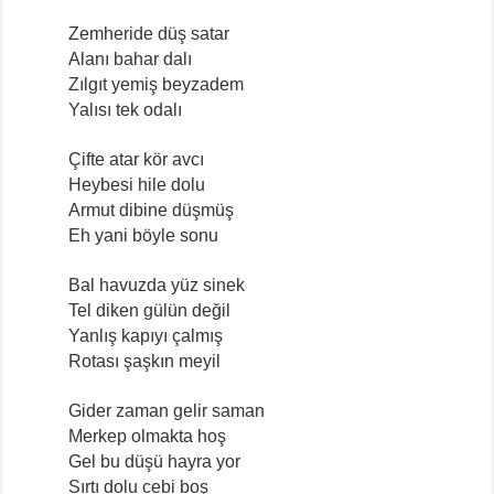
Zemheride düş satar
Alanı bahar dalı
Zılgıt yemiş beyzadem
Yalısı tek odalı
Çifte atar kör avcı
Heybesi hile dolu
Armut dibine düşmüş
Eh yani böyle sonu
Bal havuzda yüz sinek
Tel diken gülün değil
Yanlış kapıyı çalmış
Rotası şaşkın meyil
Gider zaman gelir saman
Merkep olmakta hoş
Gel bu düşü hayra yor
Sırtı dolu cebi boş