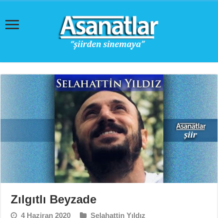
Zılgıtlı Beyzade
4 Haziran 2020
Selahattin Yıldız