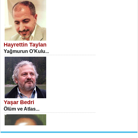
NECLA DİLEK ARSLAN
Öğretmenler Günü Mahkemesi...
Hayrettin Taylan
Yağmurun O’Kulu...
İSA KARATEPE
Ekranlar Arasında Kaybolan İnsan...
Yaşar Bedri
Ölüm ve Atlas...