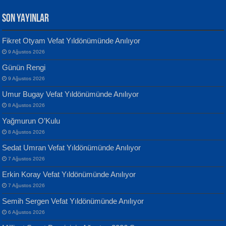
SON YAYINLAR
Fikret Otyam Vefat Yıldönümünde Anılıyor
9 Ağustos 2026
Yılmaz Ekinci
MUSTAFA KELOĞLU
Günün Rengi
Geceye Söylenen...
Yarına İz Bırakmak...
9 Ağustos 2026
Umur Bugay Vefat Yıldönümünde Anılıyor
8 Ağustos 2026
Yağmurun O’Kulu
8 Ağustos 2026
Sedat Umran Vefat Yıldönümünde Anılıyor
Banu Sancak
ATİLLA ÖZEN
7 Ağustos 2026
Defterimden İçeri...
Sultan Olmadan Önce Eyüp...
Erkin Koray Vefat Yıldönümünde Anılıyor
7 Ağustos 2026
Semih Sergen Vefat Yıldönümünde Anılıyor
6 Ağustos 2026