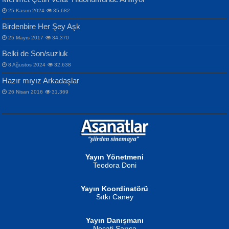
25 Kasım 2024
35,682
Birdenbire Her Şey Aşk
NAZIM HİKMET RAN
MAHMUT GÜRBÜZ
Songül Özel
25 Mayıs 2017
34,370
Bir Cezaevinde, Tecritteki Adamın
İbrahim Olmak ve Bitirebilmek...
Mahzen...
Mektupları...
Belki de Son/suzluk
8 Ağustos 2024
32,638
Hazır mıyız Arkadaşlar
26 Nisan 2016
31,369
NURAN KÖSE BAYDAR
Neva Selçuk
Gün Güzeli...
Ben Deniz Değilim ki...
Yayın Yönetmeni
Teodora Doni
Yayın Koordinatörü
Sıtkı Caney
Yayın Danışmanı
MUSTAFA ORAL
Necati Sarıca