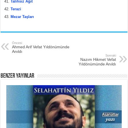
Talihsiz Ağıt
Terazi
Mezar Taşları
Öncesi
Ahmed Arif Vefat Yıldönümünde
Anıldı
Sonraki
Nazım Hikmet Vefat
Yıldönümünde Anıldı
BENZER YAYINLAR