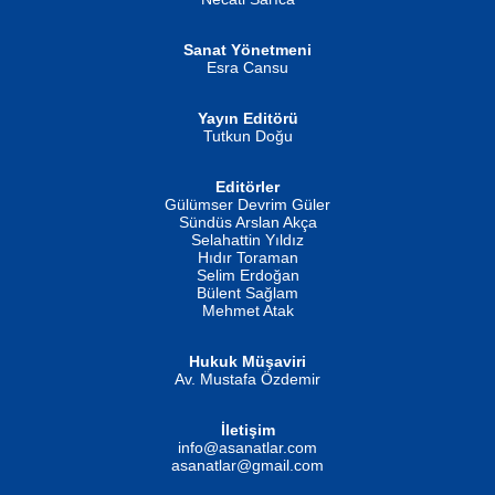
Ahmet Aydın
Şiir, Siyaseti Kaldırmıyor Tanpınar...
Helin...
Sanat Yönetmeni
Esra Cansu
Yayın Editörü
Tutkun Doğu
Editörler
İSMAİL OKUTAN
Gülümser Devrim Güler
Fatma Camcı
Erkeklerin Kahrolması Ne Demektir
Sündüs Arslan Akça
Evvel Zaman Tanrıçası...
Biliyor musunuz? ...
Selahattin Yıldız
Hıdır Toraman
Selim Erdoğan
Bülent Sağlam
Mehmet Atak
Hukuk Müşaviri
Av. Mustafa Özdemir
Mustafa Oral
NUHAN NEBİ ÇAM
İletişim
Yağmur Mangası...
Kaptan...
info@asanatlar.com
asanatlar@gmail.com