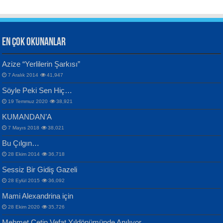
EN ÇOK OKUNANLAR
CAHİT SITKI TARANCI
Azize “Yerlilerin Şarkısı”
Otuz Beş Yaş Şiiri...
VAHDETTİN YİĞİTCAN
Bülent Sağlam
7 Aralık 2014
41,947
Samimiyet Nedir?...
Mescid-i Aksâ Üstüne Ay!...
Söyle Peki Sen Hiç…
19 Temmuz 2020
38,921
KUMANDAN’A
7 Mayıs 2018
38,021
Bu Çılgın…
ERDEM BAYAZIT
28 Ekim 2014
36,718
Sana, Bana, Vatanıma, Ülkemin
İPEK ACAR SERT
Selahattin Yıldız
Sessiz Bir Gidiş Gazeli
İnsanlarına Dair...
Gazze’nin Şecaati, Ümmetin İmtihanı...
İdrakimle Üşürken...
28 Eylül 2015
36,092
Mami Alexandrina için
28 Ekim 2020
35,726
Mehmet Çetin Vefat Yıldönümünde Anılıyor