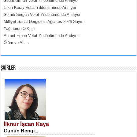
Sedat Umran Vefat Yıldönümünde Anılıyor
İçerdeki Put Dışardaki Maskeler...
Erkin Koray Vefat Yıldönümünde Anılıyor
Semih Sergen Vefat Yıldönümünde Anılıyor
Milliyet Sanat Dergisinin Ağustos 2026 Sayısı
Yağmurun O’Kulu
Ahmet Erhan Vefat Yıldönümünde Anılıyor
Ölüm ve Atlas
EMİNE CUMA
Fanatizm Çıkmazı...
ŞAİRLER
SATILMIŞ ÜMİT ÇETİNKAYA
Erkenlik...
İlknur İşcan Kaya
Günün Rengi...