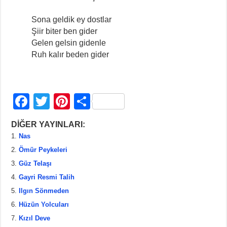
Sona geldik ey dostlar
Şiir biter ben gider
Gelen gelsin gidenle
Ruh kalır beden gider
F
T
Pi
S
a
wi
nt
h
DİĞER YAYINLARI:
c
tt
er
ar
Nas
e
er
e
e
Ömür Peykeleri
b
st
Güz Telaşı
Gayri Resmi Talih
o
Ilgın Sönmeden
o
Hüzün Yolcuları
k
Kızıl Deve