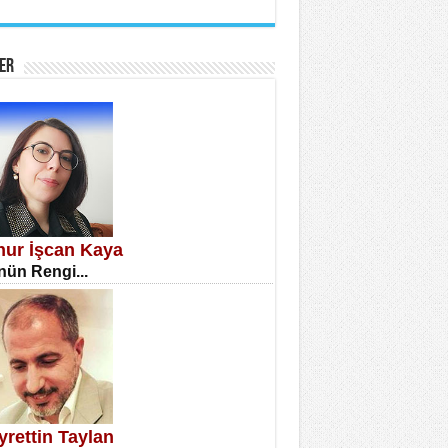
İNE CUMA
atizm Çıkmazı...
ER
TILMIŞ ÜMİT ÇETİNKAYA
enlik...
knur İşcan Kaya
ün Rengi...
CLA DİLEK ARSLAN
etmenler Günü Mahkemesi...
yrettin Taylan