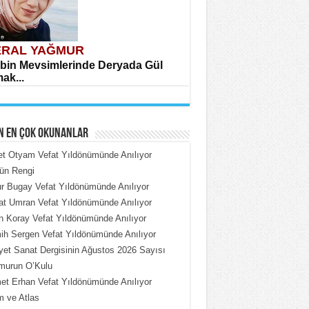
RAL YAĞMUR
bin Mevsimlerinde Deryada Gül
ak...
N EN ÇOK OKUNANLAR
et Otyam Vefat Yıldönümünde Anılıyor
ün Rengi
 Bugay Vefat Yıldönümünde Anılıyor
HMET ÇOBAN
t Umran Vefat Yıldönümünde Anılıyor
rdeki Put Dışardaki Maskeler...
n Koray Vefat Yıldönümünde Anılıyor
h Sergen Vefat Yıldönümünde Anılıyor
iyet Sanat Dergisinin Ağustos 2026 Sayısı
murun O’Kulu
t Erhan Vefat Yıldönümünde Anılıyor
 ve Atlas