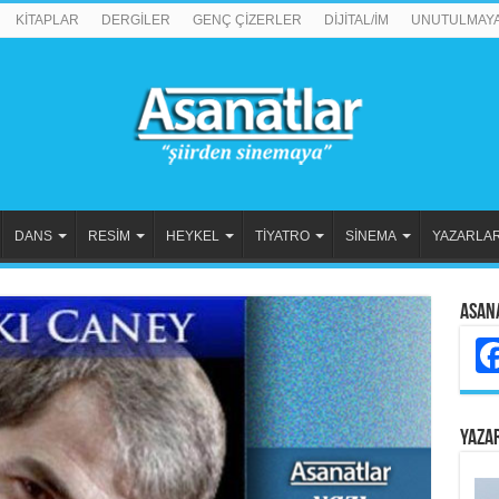
KİTAPLAR
DERGİLER
GENÇ ÇİZERLER
DİJİTAL/İM
UNUTULMAY
DANS
RESİM
HEYKEL
TİYATRO
SİNEMA
YAZARLA
Asan
YAZA