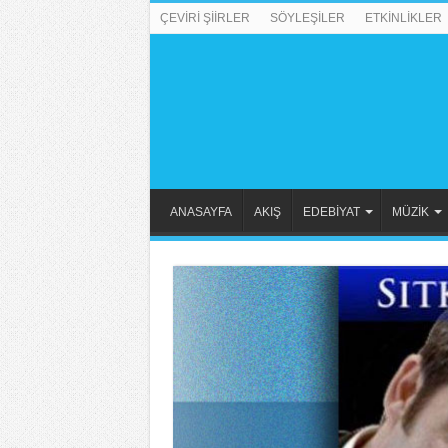
ÇEVİRİ ŞİİRLER
SÖYLEŞİLER
ETKİNLİKLER
ANASAYFA
AKIŞ
EDEBİYAT
MÜZİK