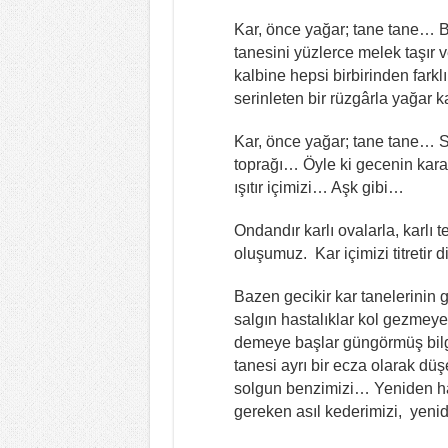
Kar, önce yağar; tane tane… B
tanesini yüzlerce melek taşır 
kalbine hepsi birbirinden farkl
serinleten bir rüzgârla yağar
Kar, önce yağar; tane tane… 
toprağı… Öyle ki gecenin karanlı
ışıtır içimizi… Aşk gibi…
Ondandır karlı ovalarla, karlı 
oluşumuz. Kar içimizi titretir d
Bazen gecikir kar tanelerini
salgın hastalıklar kol gezmeye
demeye başlar güngörmüş bilge 
tanesi ayrı bir ecza olarak d
solgun benzimizi… Yeniden hatı
gereken asıl kederimizi, yeni