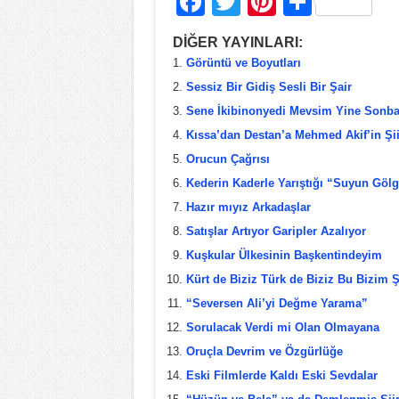
F
T
Pi
S
a
wi
nt
h
DİĞER YAYINLARI:
c
tt
er
ar
Görüntü ve Boyutları
e
er
e
e
Sessiz Bir Gidiş Sesli Bir Şair
b
st
Sene İkibinonyedi Mevsim Yine Sonba
Kıssa’dan Destan’a Mehmed Akif’in Şii
o
Orucun Çağrısı
o
Kederin Kaderle Yarıştığı “Suyun Gölg
k
Hazır mıyız Arkadaşlar
Satışlar Artıyor Garipler Azalıyor
Kuşkular Ülkesinin Başkentindeyim
Kürt de Biziz Türk de Biziz Bu Bizim Ş
“Seversen Ali’yi Değme Yarama”
Sorulacak Verdi mi Olan Olmayana
Oruçla Devrim ve Özgürlüğe
Eski Filmlerde Kaldı Eski Sevdalar