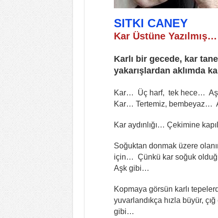
SITKI CANEY
Kar Üstüne Yazılmış…
Karlı bir gecede, kar tane
yakarışlardan aklımd
Kar… Üç harf, tek hece… Aş
Kar… Tertemiz, bembeyaz… 
Kar aydınlığı… Çekimine kapıl
Soğuktan donmak üzere olanın
için… Çünkü kar soğuk olduğu 
Aşk gibi…
Kopmaya görsün karlı tepelerde
yuvarlandıkça hızla büyür, çığ
gibi…