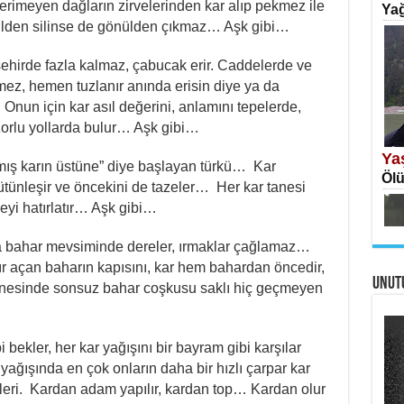
 erimeyen dağların zirvelerinden kar alıp pekmez ile
Yağ
ı, dilden silinse de gönülden çıkmaz… Aşk gibi…
ehirde fazla kalmaz, çabucak erir. Caddelerde ve
ez, hemen tuzlanır anında erisin diye ya da
r. Onun için kar asıl değerini, anlamını tepelerde,
İS
zorlu yollarda bulur… Aşk gibi…
Ekr
Ya
ğmış karın üstüne” diye başlayan türkü… Kar
Ölü
tünleşir ve öncekini de tazeler… Her kar tanesi
eyi hatırlatır… Aşk gibi…
 bahar mevsiminde dereler, ırmaklar çağlamaz…
dır açan baharın kapısını, kar hem bahardan öncedir,
UNUT
AH
anesinde sonsuz bahar coşkusu saklı hiç geçmeyen
Öme
Tah
Ne
Ben
 bekler, her kar yağışını bir bayram gibi karşılar
yağışında en çok onların daha bir hızlı çarpar kar
rekleri. Kardan adam yapılır, kardan top… Kardan olur