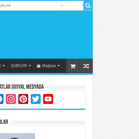
ANLAR
R
ŞAİRLER
Mağaza
atlar Sosyal Medyada
Facebook
Instagram
Pinterest
Twitter
YouTube
RLAR