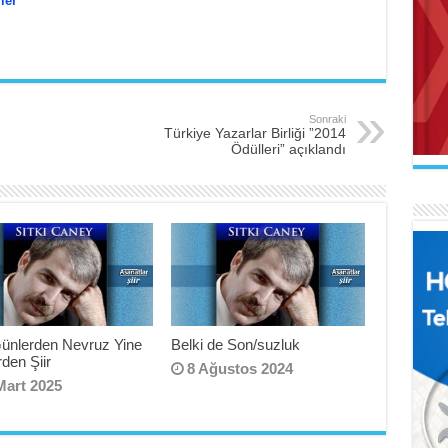
ler
AB
Sonraki
Mak
İL
Türkiye Yazarlar Birliği ”2014
Fe
Ödülleri” açıklandı
Uçu
Ker
AR
Naa
FA
Se
El 
Günlerden Nevruz Yine
Belki de Son/suzluk
Ne 
den Şiir
8 Ağustos 2024
Mart 2025