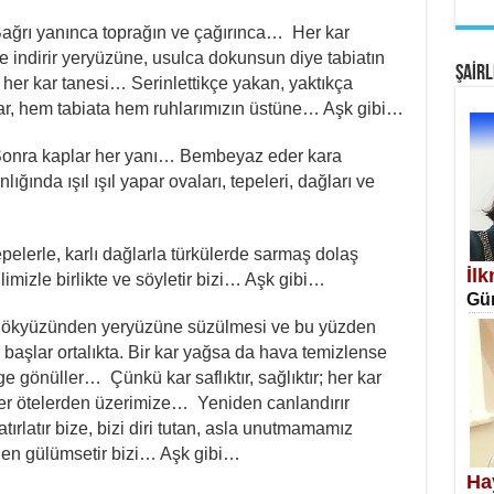
EM
ağrı yanınca toprağın ve çağırınca… Her kar
Fan
ve indirir yeryüzüne, usulca dokunsun diye tabiatın
ŞAİRL
ı her kar tanesi… Serinlettikçe yakan, yaktıkça
 kar, hem tabiata hem ruhlarımızın üstüne… Aşk gibi…
Sonra kaplar her yanı… Bembeyaz eder kara
ğında ışıl ışıl yapar ovaları, tepeleri, dağları ve
SA
Erk
tepelerle, karlı dağlarla türkülerde sarmaş dolaş
İl
ilimizle birlikte ve söyletir bizi… Aşk gibi…
Gün
n gökyüzünden yeryüzüne süzülmesi ve bu yüzden
 başlar ortalıkta. Bir kar yağsa da hava temizlense
gönüller… Çünkü kar saflıktır, sağlıktır; her kar
üşer ötelerden üzerimize… Yeniden canlandırır
rlatır bize, bizi diri tutan, asla unutmamamız
NE
den gülümsetir bizi… Aşk gibi…
Öğr
Ha