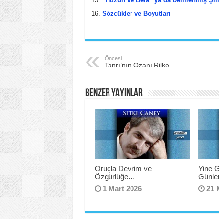
“Hüzün ve Bela” ya da Demlenmiş Şiir
Sözcükler ve Boyutları
Öncesi
Tanrı’nın Ozanı Rilke
BENZER YAYINLAR
Oruçla Devrim ve
Yine 
Özgürlüğe…
Günler
1 Mart 2026
21 