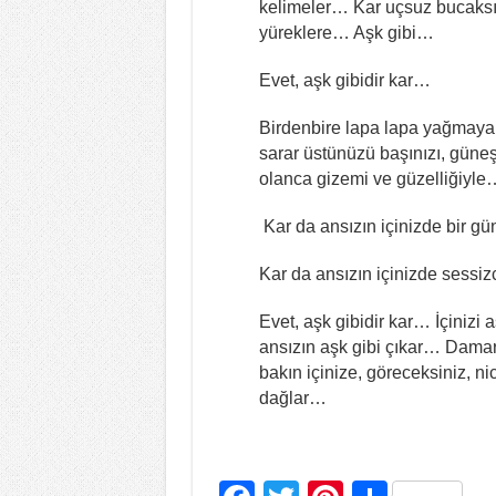
kelimeler… Kar uçsuz bucaksız bi
yüreklere… Aşk gibi…
Evet, aşk gibidir kar…
Birdenbire lapa lapa yağmaya b
sarar üstünüzü başınızı, güneşl
olanca gizemi ve güzelliğiyl
Kar da ansızın içinizde bir gü
Kar da ansızın içinizde sessi
Evet, aşk gibidir kar… İçinizi 
ansızın aşk gibi çıkar… Damar
bakın içinize, göreceksiniz, nic
dağlar…