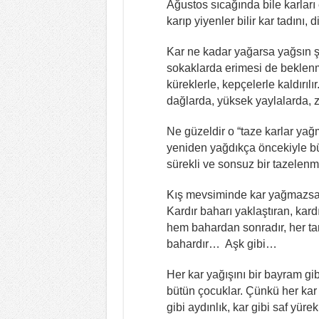
Ağustos sıcağında bile karları
karıp yiyenler bilir kar tadın
Kar ne kadar yağarsa yağsın ş
sokaklarda erimesi de beklenm
küreklerle, kepçelerle kaldırılı
dağlarda, yüksek yaylalarda, 
Ne güzeldir o “taze karlar ya
yeniden yağdıkça öncekiyle bü
sürekli ve sonsuz bir tazelenm
Kış mevsiminde kar yağmazsa
Kardır baharı yaklaştıran, kar
hem bahardan sonradır, her t
bahardır… Aşk gibi…
Her kar yağışını bir bayram gibi
bütün çocuklar. Çünkü her kar 
gibi aydınlık, kar gibi saf yü