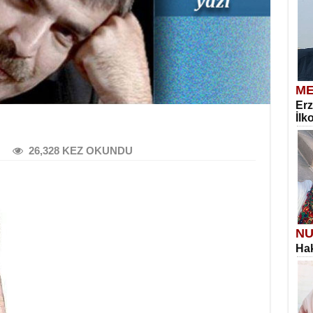
ME
Erz
İlk
26,328 KEZ OKUNDU
NU
Hak