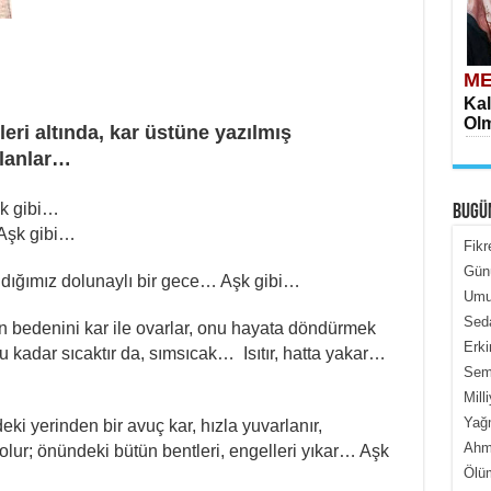
ME
Kal
Olm
leri altında, kar üstüne yazılmış
a kalanlar…
k gibi…
BUGÜ
Aşk gibi…
Fikr
Gün
dığımız dolunaylı bir gece… Aşk gibi…
Umur
ME
Seda
 bedenini kar ile ovarlar, onu hayata döndürmek
İçe
Erki
kadar sıcaktır da, sımsıcak… Isıtır, hatta yakar…
Semi
Mill
Yağ
ki yerinden bir avuç kar, hızla yuvarlanır,
Ahme
 olur; önündeki bütün bentleri, engelleri yıkar… Aşk
Ölüm