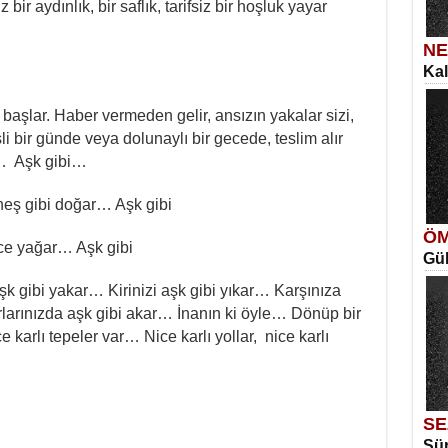
r aydınlık, bir saflık, tarifsiz bir hoşluk yayar
NE
Kal
SE
İns
Si
aşlar. Haber vermeden gelir, ansızın yakalar sizi,
İki
i bir günde veya dolunaylı bir gecede, teslim alır
e… Aşk gibi…
neş gibi doğar… Aşk gibi
ÖM
zce yağar… Aşk gibi
Gül
ME
Vag
Me
aşk gibi yakar… Kirinizi aşk gibi yıkar… Karşınıza
Eski
larınızda aşk gibi akar… İnanın ki öyle… Dönüp bir
e karlı tepeler var… Nice karlı yollar, nice karlı
SE
Sür