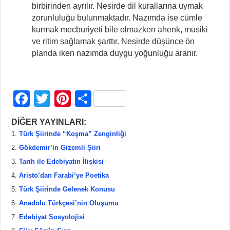
birbirinden ayrılır. Nesirde dil kurallarına uymak
zorunluluğu bulunmaktadır. Nazımda ise cümle
kurmak mecburiyeti bile olmazken ahenk, musiki
ve ritim sağlamak şarttır. Nesirde düşünce ön
planda iken nazımda duygu yoğunluğu aranır.
F
T
Pi
S
a
wi
nt
h
DİĞER YAYINLARI:
c
tt
er
ar
Türk Şiirinde “Koşma” Zenginliği
e
er
e
e
Gökdemir’in Gizemli Şiiri
b
st
Tarih ile Edebiyatın İlişkisi
Aristo’dan Farabi’ye Poetika
o
Türk Şiirinde Gelenek Konusu
o
Anadolu Türkçesi’nin Oluşumu
k
Edebiyat Sosyolojisi