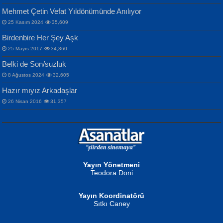
Mehmet Çetin Vefat Yıldönümünde Anılıyor
25 Kasım 2024
35,609
Birdenbire Her Şey Aşk
NAZIM HİKMET RAN
MAHMUT GÜRBÜZ
Songül Özel
25 Mayıs 2017
34,360
Bir Cezaevinde, Tecritteki Adamın
İbrahim Olmak ve Bitirebilmek...
Mahzen...
Mektupları...
Belki de Son/suzluk
8 Ağustos 2024
32,605
Hazır mıyız Arkadaşlar
26 Nisan 2016
31,357
NURAN KÖSE BAYDAR
Neva Selçuk
Gün Güzeli...
Ben Deniz Değilim ki...
Yayın Yönetmeni
Teodora Doni
Yayın Koordinatörü
Sıtkı Caney