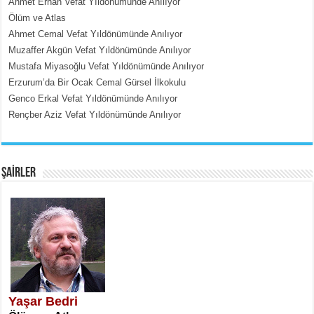
Ahmet Erhan Vefat Yıldönümünde Anılıyor
MEHMET ÇOBAN
Ölüm ve Atlas
İçerdeki Put Dışardaki Maskeler...
Ahmet Cemal Vefat Yıldönümünde Anılıyor
Muzaffer Akgün Vefat Yıldönümünde Anılıyor
Mustafa Miyasoğlu Vefat Yıldönümünde Anılıyor
Erzurum’da Bir Ocak Cemal Gürsel İlkokulu
Genco Erkal Vefat Yıldönümünde Anılıyor
Rençber Aziz Vefat Yıldönümünde Anılıyor
EMİNE CUMA
Fanatizm Çıkmazı...
ŞAİRLER
SATILMIŞ ÜMİT ÇETİNKAYA
Erkenlik...
Yaşar Bedri