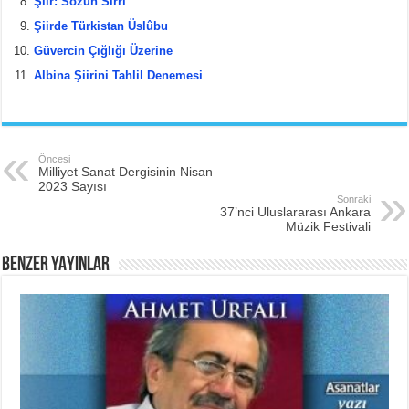
Şiir: Sözün Sırrı
Şiirde Türkistan Üslûbu
Güvercin Çığlığı Üzerine
Albina Şiirini Tahlil Denemesi
Öncesi
Milliyet Sanat Dergisinin Nisan
2023 Sayısı
Sonraki
37’nci Uluslararası Ankara
Müzik Festivali
BENZER YAYINLAR