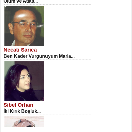
Ölüm ve Atlas...
NECLA DİLEK ARSLAN
Öğretmenler Günü Mahkemesi...
Necati Sarıca
Ben Kader Vurgunuyum Maria...
İSA KARATEPE
Ekranlar Arasında Kaybolan İnsan...
Sibel Orhan
İki Kırık Boşluk...