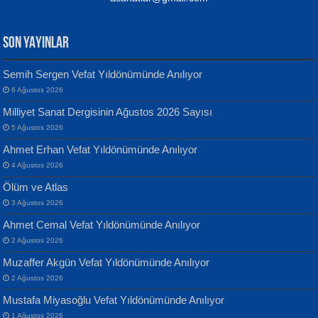
SON YAYINLAR
Semih Sergen Vefat Yıldönümünde Anılıyor
6 Ağustos 2026
Yılmaz Ekinci
MUSTAFA KELOĞLU
Milliyet Sanat Dergisinin Ağustos 2026 Sayısı
Geceye Söylenen...
Yarına İz Bırakmak...
5 Ağustos 2026
Ahmet Erhan Vefat Yıldönümünde Anılıyor
4 Ağustos 2026
Ölüm ve Atlas
3 Ağustos 2026
Ahmet Cemal Vefat Yıldönümünde Anılıyor
Banu Sancak
ATİLLA ÖZEN
2 Ağustos 2026
Defterimden İçeri...
Sultan Olmadan Önce Eyüp...
Muzaffer Akgün Vefat Yıldönümünde Anılıyor
2 Ağustos 2026
Mustafa Miyasoğlu Vefat Yıldönümünde Anılıyor
1 Ağustos 2026