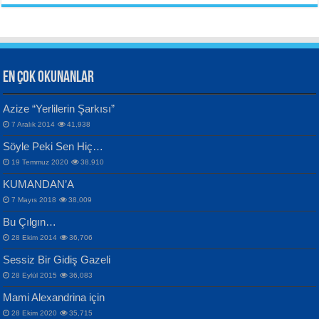
Aynı Güneşin Altında...
EN ÇOK OKUNANLAR
CAHİT SITKI TARANCI
Azize “Yerlilerin Şarkısı”
Otuz Beş Yaş Şiiri...
VAHDETTİN YİĞİTCAN
Bülent Sağlam
7 Aralık 2014
41,938
Samimiyet Nedir?...
Mescid-i Aksâ Üstüne Ay!...
Söyle Peki Sen Hiç…
19 Temmuz 2020
38,910
KUMANDAN’A
7 Mayıs 2018
38,009
Bu Çılgın…
ERDEM BAYAZIT
28 Ekim 2014
36,706
Sana, Bana, Vatanıma, Ülkemin
İPEK ACAR SERT
Selahattin Yıldız
Sessiz Bir Gidiş Gazeli
İnsanlarına Dair...
Gazze’nin Şecaati, Ümmetin İmtihanı...
İdrakimle Üşürken...
28 Eylül 2015
36,083
Mami Alexandrina için
28 Ekim 2020
35,715