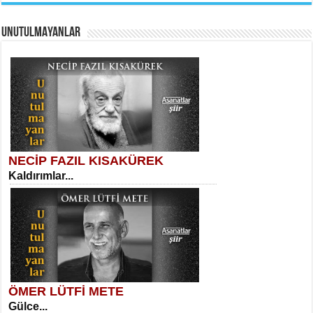
UNUTULMAYANLAR
AHMET URFALI
Ömer Lütfi Mete’nin “Gülce” Şiirini
Tahlil Denemesi...
Meral Yağmur
Eski Bir Şiir...
NECİP FAZIL KISAKÜREK
Kaldırımlar...
SELAHATTİN YILDIZ
İnsanın Zindanı...
Kadir Ünal
Ayağıma Dolanan Yokuş...
ÖMER LÜTFİ METE
Gülce...
MEHMET TAŞTAN