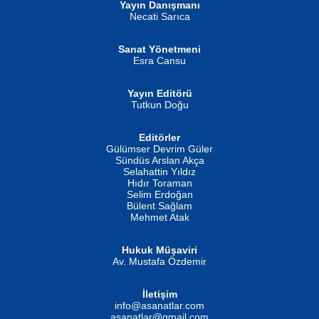
Yayın Danışmanı
MUSTAFA ORAL
Ahmet Aydın
Necati Sarıca
Şiir, Siyaseti Kaldırmıyor Tanpınar...
Helin...
Sanat Yönetmeni
Esra Cansu
Yayın Editörü
Tutkun Doğu
Editörler
İSMAİL OKUTAN
Gülümser Devrim Güler
Fatma Camcı
Erkeklerin Kahrolması Ne Demektir
Sündüs Arslan Akça
Evvel Zaman Tanrıçası...
Biliyor musunuz? ...
Selahattin Yıldız
Hıdır Toraman
Selim Erdoğan
Bülent Sağlam
Mehmet Atak
Hukuk Müşaviri
Av. Mustafa Özdemir
Mustafa Oral
NUHAN NEBİ ÇAM
İletişim
Yağmur Mangası...
Kaptan...
info@asanatlar.com
asanatlar@gmail.com