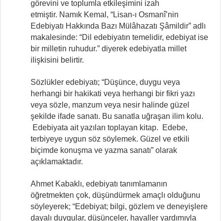
görevini ve toplumla etkileşimini izah
etmiştir. Namık Kemal, “Lisan-ı Osmanî’nin
Edebiyatı Hakkında Bazı Mülâhazatı Şâmildir” adlı
makalesinde: “Dil edebiyatın temelidir, edebiyat ise
bir milletin ruhudur.” diyerek edebiyatla millet
ilişkisini belirtir.
Sözlükler edebiyatı; “Düşünce, duygu veya
herhangi bir hakikati veya herhangi bir fikri yazı
veya sözle, manzum veya nesir halinde güzel
şekilde ifade sanatı. Bu sanatla uğraşan ilim kolu.
Edebiyata ait yazıları toplayan kitap. Edebe,
terbiyeye uygun söz söylemek. Güzel ve etkili
biçimde konuşma ve yazma sanatı” olarak
açıklamaktadır.
Ahmet Kabaklı, edebiyatı tanımlamanın
öğretmekten çok, düşündürmek amaçlı olduğunu
söyleyerek; “Edebiyat; bilgi, gözlem ve deneyişlere
dayalı duygular, düşünceler, hayaller yardımıyla