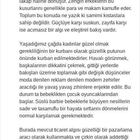
lakap haline dönüşür. Zengin erkeklerin bu
kusurlarını genellikle para ve makam kamufle eder.
Toplum bu konuda ne yazık ki samimi kıstaslara
sahip değildir. Güçlüye karşı suskun, zayıfa karşı
ise acımasız bir algı ve eleştirel bakış vardır.
Yaşadığımız çağda kadınlar güzel olmak
gerekliliğinin bir kurbanı olarak güzellik putunun
önünde kurban edilmektedirler. Havalı görünmek,
başkalarının dikkatini çekmek, gittiği yerlerde
bakışları üzerine toplamak gibi değişik düşünceler
moda denilen reklam denilen modern zehirler
aracılığı ile yavaş yavaş zihinlere enjekte edilir. Bu
durum ta bebeklikten çocuk oyuncaklarından
başlar. Süslü barbie bebeklerle büyüyen nesillerin
sade ve tasarruflu bir hayata sırtlarını dönmelerini
normal karşılamak gerekmektedir.
Burada mevcut ticaret algısı güzelliği bir pazarlama
aracı olarak kullanmakta ve çirkin olarak addettiği