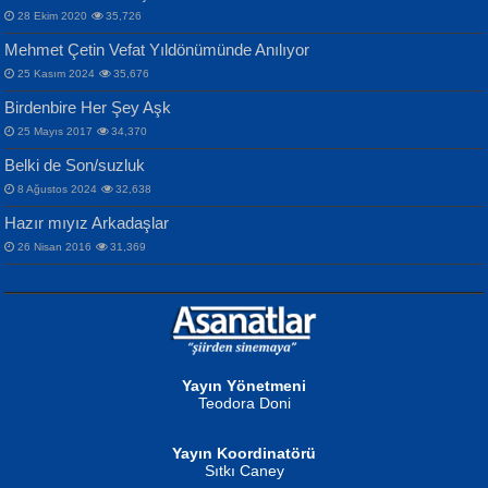
28 Ekim 2020
35,726
Mehmet Çetin Vefat Yıldönümünde Anılıyor
25 Kasım 2024
35,676
Birdenbire Her Şey Aşk
NAZIM HİKMET RAN
MAHMUT GÜRBÜZ
Songül Özel
25 Mayıs 2017
34,370
Bir Cezaevinde, Tecritteki Adamın
İbrahim Olmak ve Bitirebilmek...
Mahzen...
Mektupları...
Belki de Son/suzluk
8 Ağustos 2024
32,638
Hazır mıyız Arkadaşlar
26 Nisan 2016
31,369
NURAN KÖSE BAYDAR
Neva Selçuk
Gün Güzeli...
Ben Deniz Değilim ki...
Yayın Yönetmeni
Teodora Doni
Yayın Koordinatörü
Sıtkı Caney