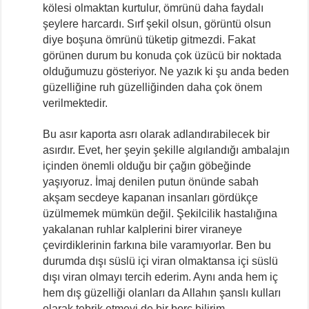
kölesi olmaktan kurtulur, ömrünü daha faydalı
şeylere harcardı. Sırf şekil olsun, görüntü olsun
diye boşuna ömrünü tüketip gitmezdi. Fakat
görünen durum bu konuda çok üzücü bir noktada
olduğumuzu gösteriyor. Ne yazık ki şu anda beden
güzelliğine ruh güzelliğinden daha çok önem
verilmektedir.
Bu asır kaporta asrı olarak adlandırabilecek bir
asırdır. Evet, her şeyin şekille algılandığı ambalajın
içinden önemli olduğu bir çağın göbeğinde
yaşıyoruz. İmaj denilen putun önünde sabah
akşam secdeye kapanan insanları gördükçe
üzülmemek mümkün değil. Şekilcilik hastalığına
yakalanan ruhlar kalplerini birer viraneye
çevirdiklerinin farkına bile varamıyorlar. Ben bu
durumda dışı süslü içi viran olmaktansa içi süslü
dışı viran olmayı tercih ederim. Aynı anda hem iç
hem dış güzelliği olanları da Allahın şanslı kulları
olarak tebrik etmeyi de bir borç bilirim.