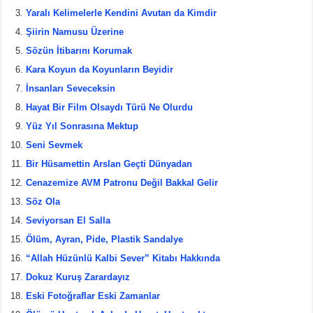
b
st
Yaralı Kelimelerle Kendini Avutan da Kimdir
Şiirin Namusu Üzerine
o
Sözün İtibarını Korumak
o
Kara Koyun da Koyunların Beyidir
k
İnsanları Seveceksin
Hayat Bir Film Olsaydı Türü Ne Olurdu
Yüz Yıl Sonrasına Mektup
Seni Sevmek
Bir Hüsamettin Arslan Geçti Dünyadan
Cenazemize AVM Patronu Değil Bakkal Gelir
Söz Ola
Seviyorsan El Salla
Ölüm, Ayran, Pide, Plastik Sandalye
“Allah Hüzünlü Kalbi Sever” Kitabı Hakkında
Dokuz Kuruş Zarardayız
Eski Fotoğraflar Eski Zamanlar