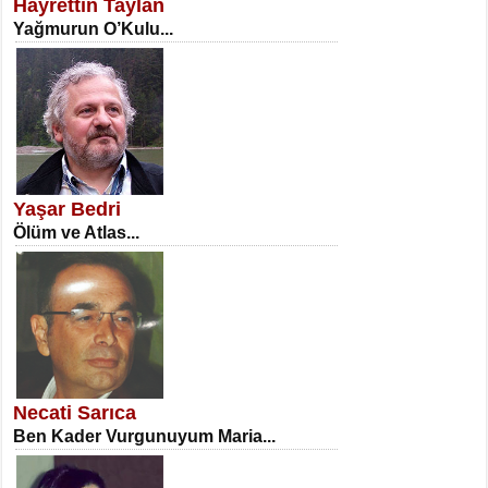
Hayrettin Taylan
Yağmurun O’Kulu...
NECLA DİLEK ARSLAN
Öğretmenler Günü Mahkemesi...
Yaşar Bedri
Ölüm ve Atlas...
İSA KARATEPE
Ekranlar Arasında Kaybolan İnsan...
Necati Sarıca
Ben Kader Vurgunuyum Maria...