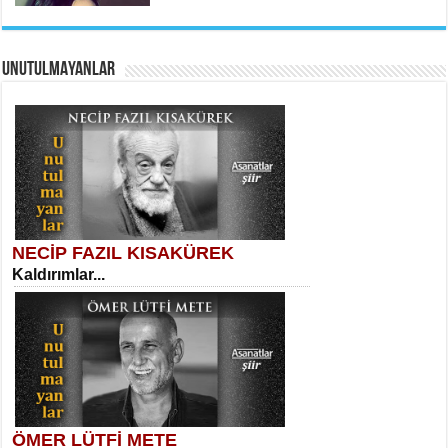
UNUTULMAYANLAR
AHMET URFALI
Ömer Lütfi Mete’nin “Gülce” Şiirini
Tahlil Denemesi...
Sibel Orhan
İki Kırık Boşluk...
NECİP FAZIL KISAKÜREK
Kaldırımlar...
SELAHATTİN YILDIZ
İnsanın Zindanı...
Meral Yağmur
Eski Bir Şiir...
ÖMER LÜTFİ METE