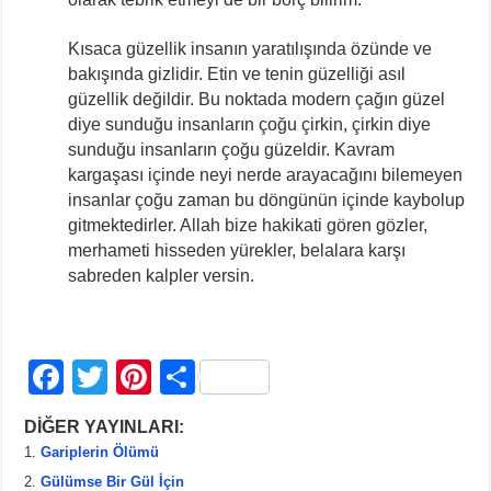
Kısaca güzellik insanın yaratılışında özünde ve
bakışında gizlidir. Etin ve tenin güzelliği asıl
güzellik değildir. Bu noktada modern çağın güzel
diye sunduğu insanların çoğu çirkin, çirkin diye
sunduğu insanların çoğu güzeldir. Kavram
kargaşası içinde neyi nerde arayacağını bilemeyen
insanlar çoğu zaman bu döngünün içinde kaybolup
gitmektedirler. Allah bize hakikati gören gözler,
merhameti hisseden yürekler, belalara karşı
sabreden kalpler versin.
F
T
Pi
S
a
wi
nt
h
DİĞER YAYINLARI:
c
tt
er
ar
Gariplerin Ölümü
e
er
e
e
Gülümse Bir Gül İçin