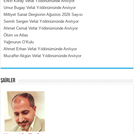
Erkin Koray Vefat Yıldönümünde Anılıyor
Umur Bugay Vefat Yıldönümünde Anılıyor
MEHMET ÇOBAN
Milliyet Sanat Dergisinin Ağustos 2026 Sayısı
İçerdeki Put Dışardaki Maskeler...
Semih Sergen Vefat Yıldönümünde Anılıyor
Ahmet Cemal Vefat Yıldönümünde Anılıyor
Ölüm ve Atlas
Yağmurun O’Kulu
Ahmet Erhan Vefat Yıldönümünde Anılıyor
Muzaffer Akgün Vefat Yıldönümünde Anılıyor
EMİNE CUMA
Fanatizm Çıkmazı...
ŞAİRLER
SATILMIŞ ÜMİT ÇETİNKAYA
Erkenlik...