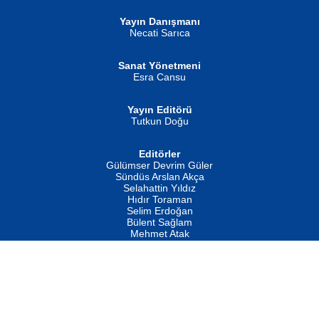
Yayın Danışmanı
MUSTAFA ORAL
Ahmet Aydın
Necati Sarıca
Şiir, Siyaseti Kaldırmıyor Tanpınar...
Helin...
Sanat Yönetmeni
Esra Cansu
Yayın Editörü
Tutkun Doğu
Editörler
İSMAİL OKUTAN
Gülümser Devrim Güler
Fatma Camcı
Erkeklerin Kahrolması Ne Demektir
Sündüs Arslan Akça
Evvel Zaman Tanrıçası...
Biliyor musunuz? ...
Selahattin Yıldız
Hıdır Toraman
Selim Erdoğan
Bülent Sağlam
Mehmet Atak
Hukuk Müşaviri
Av. Mustafa Özdemir
Mustafa Oral
NUHAN NEBİ ÇAM
İletişim
Yağmur Mangası...