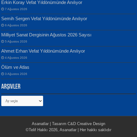
Erkin Koray Vefat Yıldönümünde Anılıyor
7 Ağustos 2026
Semih Sergen Vefat Yıldönümünde Anılıyor
6 Ağustos 2026
Milliyet Sanat Dergisinin Ağustos 2026 Sayısı
5 Ağustos 2026
İsmail Aydos
EKREM KARABABA
Ahmet Erhan Vefat Yıldönümünde Anılıyor
İnkisar...
Yaralı Şiir...
4 Ağustos 2026
Ölüm ve Atlas
3 Ağustos 2026
Arşivler
Arşivler
Ekim Betül Uçar
MEHMET ALİ BAL
Sarkıntı Huzur...
Nakba’dan Nakba’ya Aliyah’dan
Aliyah’a...
Asanatlar | Tasarım C&D Creative Design
©Telif Hakkı 2026, Asanatlar | Her hakkı saklıdır