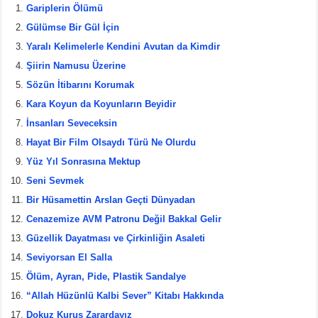
c
tt
er
ar
Gariplerin Ölümü
e
er
e
e
Gülümse Bir Gül İçin
b
st
Yaralı Kelimelerle Kendini Avutan da Kimdir
Şiirin Namusu Üzerine
o
Sözün İtibarını Korumak
o
Kara Koyun da Koyunların Beyidir
k
İnsanları Seveceksin
Hayat Bir Film Olsaydı Türü Ne Olurdu
Yüz Yıl Sonrasına Mektup
Seni Sevmek
Bir Hüsamettin Arslan Geçti Dünyadan
Cenazemize AVM Patronu Değil Bakkal Gelir
Güzellik Dayatması ve Çirkinliğin Asaleti
Seviyorsan El Salla
Ölüm, Ayran, Pide, Plastik Sandalye
“Allah Hüzünlü Kalbi Sever” Kitabı Hakkında
Dokuz Kuruş Zarardayız