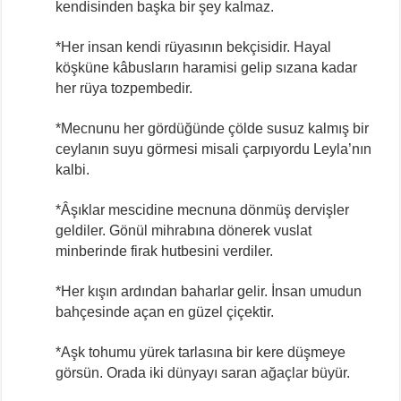
kendisinden başka bir şey kalmaz.
*Her insan kendi rüyasının bekçisidir. Hayal
köşküne kâbusların haramisi gelip sızana kadar
her rüya tozpembedir.
*Mecnunu her gördüğünde çölde susuz kalmış bir
ceylanın suyu görmesi misali çarpıyordu Leyla’nın
kalbi.
*Âşıklar mescidine mecnuna dönmüş dervişler
geldiler. Gönül mihrabına dönerek vuslat
minberinde firak hutbesini verdiler.
*Her kışın ardından baharlar gelir. İnsan umudun
bahçesinde açan en güzel çiçektir.
*Aşk tohumu yürek tarlasına bir kere düşmeye
görsün. Orada iki dünyayı saran ağaçlar büyür.