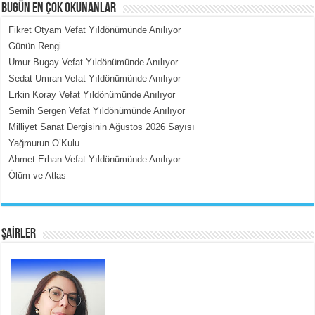
BUGÜN EN ÇOK OKUNANLAR
Fikret Otyam Vefat Yıldönümünde Anılıyor
Günün Rengi
Umur Bugay Vefat Yıldönümünde Anılıyor
MEHMET ÇOBAN
Sedat Umran Vefat Yıldönümünde Anılıyor
İçerdeki Put Dışardaki Maskeler...
Erkin Koray Vefat Yıldönümünde Anılıyor
Semih Sergen Vefat Yıldönümünde Anılıyor
Milliyet Sanat Dergisinin Ağustos 2026 Sayısı
Yağmurun O’Kulu
Ahmet Erhan Vefat Yıldönümünde Anılıyor
Ölüm ve Atlas
EMİNE CUMA
Fanatizm Çıkmazı...
ŞAİRLER