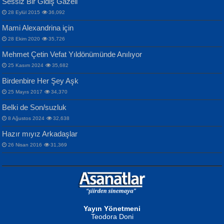
Sessiz Bir Gidiş Gazeli
İnsanlarına Dair...
Gazze’nin Şecaati, Ümmetin İmtihanı...
İdrakimle Üşürken...
28 Eylül 2015
36,092
Mami Alexandrina için
28 Ekim 2020
35,726
Mehmet Çetin Vefat Yıldönümünde Anılıyor
25 Kasım 2024
35,682
Birdenbire Her Şey Aşk
NAZIM HİKMET RAN
MAHMUT GÜRBÜZ
Songül Özel
25 Mayıs 2017
34,370
Bir Cezaevinde, Tecritteki Adamın
İbrahim Olmak ve Bitirebilmek...
Mahzen...
Mektupları...
Belki de Son/suzluk
8 Ağustos 2024
32,638
Hazır mıyız Arkadaşlar
26 Nisan 2016
31,369
NURAN KÖSE BAYDAR
Neva Selçuk
Gün Güzeli...
Ben Deniz Değilim ki...
Yayın Yönetmeni
Teodora Doni