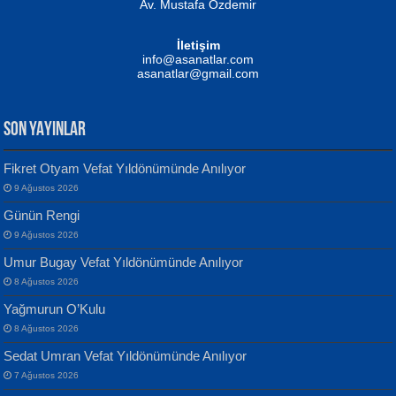
Av. Mustafa Özdemir
Mustafa Oral
NUHAN NEBİ ÇAM
İletişim
Yağmur Mangası...
Kaptan...
info@asanatlar.com
asanatlar@gmail.com
SON YAYINLAR
Fikret Otyam Vefat Yıldönümünde Anılıyor
9 Ağustos 2026
Yılmaz Ekinci
MUSTAFA KELOĞLU
Günün Rengi
Geceye Söylenen...
Yarına İz Bırakmak...
9 Ağustos 2026
Umur Bugay Vefat Yıldönümünde Anılıyor
8 Ağustos 2026
Yağmurun O’Kulu
8 Ağustos 2026
Sedat Umran Vefat Yıldönümünde Anılıyor
Banu Sancak
ATİLLA ÖZEN
7 Ağustos 2026
Defterimden İçeri...
Sultan Olmadan Önce Eyüp...