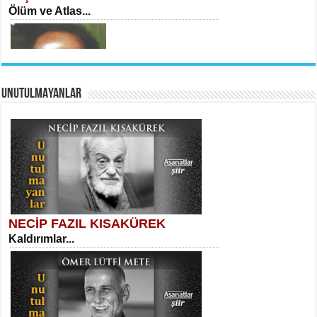
Ölüm ve Atlas...
UNUTULMAYANLAR
AHMET URFALI
Ömer Lütfi Mete’nin “Gülce” Şiirini
Tahlil Denemesi...
Necati Sarıca
Ben Kader Vurgunuyum Maria...
NECİP FAZIL KISAKÜREK
Kaldırımlar...
SELAHATTİN YILDIZ
İnsanın Zindanı...
Sibel Orhan
İki Kırık Boşluk...