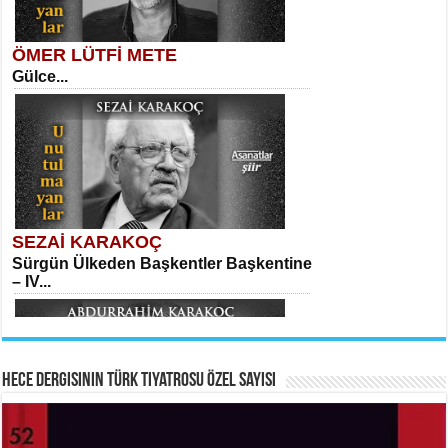
ÖMER LÜTFİ METE
Gülce...
MEHMET TAŞTAN
Vagon’da Bir Şairle...
Meral Yağmur
Eski Bir Şiir...
SEZAİ KARAKOÇ
Sürgün Ülkeden Başkentler Başkentine
SITKI CANEY
– IV...
Oruçla Devrim ve Özgürlüğe…...
Kadir Ünal
Ayağıma Dolanan Yokuş...
Hece Dergisinin Türk Tiyatrosu Özel Sayısı
ABDURRAHİM KARAKOÇ