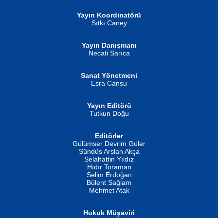
Yayın Koordinatörü
Sıtkı Caney
Yayın Danışmanı
MUSTAFA ORAL
Ahmet Aydın
Necati Sarıca
Şiir, Siyaseti Kaldırmıyor Tanpınar...
Helin...
Sanat Yönetmeni
Esra Cansu
Yayın Editörü
Tutkun Doğu
Editörler
İSMAİL OKUTAN
Gülümser Devrim Güler
Fatma Camcı
Erkeklerin Kahrolması Ne Demektir
Sündüs Arslan Akça
Evvel Zaman Tanrıçası...
Biliyor musunuz? ...
Selahattin Yıldız
Hıdır Toraman
Selim Erdoğan
Bülent Sağlam
Mehmet Atak
Hukuk Müşaviri