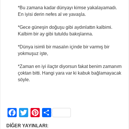
*Bu zamana kadar dünyayı kimse yakalayamadı.
En iyisi derin nefes al ve yavaşla.
*Gece güneşin doğuşu gibi aydınlattın kalbimi.
Kalbim bir ay gibi tutuldu bakışlarına.
*Dünya isimli bir masalın içinde bir varmış bir
yokmuşuz işte,
*Zaman en iyi ilaçtır diyorsun fakat benim zamanım
çoktan bitti. Hangi yara var ki kabuk bağlamayacak
söyle.
F
T
Pi
S
a
wi
nt
h
DİĞER YAYINLARI: