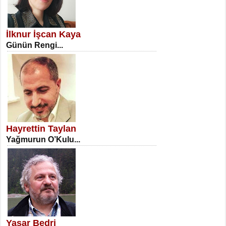
SATILMIŞ ÜMİT ÇETİNKAYA
Erkenlik...
İlknur İşcan Kaya
Günün Rengi...
NECLA DİLEK ARSLAN
Öğretmenler Günü Mahkemesi...
Hayrettin Taylan
Yağmurun O’Kulu...
İSA KARATEPE
Ekranlar Arasında Kaybolan İnsan...
Yaşar Bedri