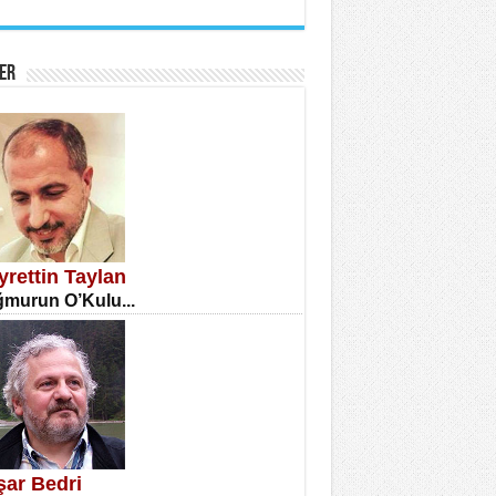
İNE CUMA
atizm Çıkmazı...
ER
TILMIŞ ÜMİT ÇETİNKAYA
enlik...
yrettin Taylan
murun O’Kulu...
CLA DİLEK ARSLAN
etmenler Günü Mahkemesi...
şar Bedri