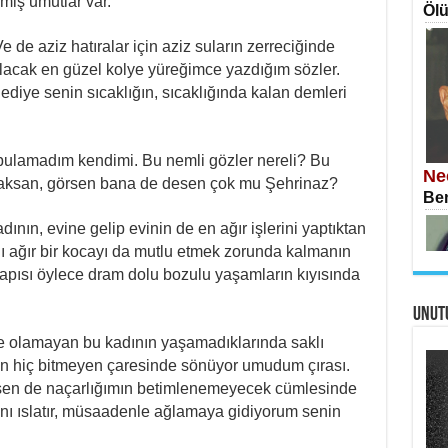
miş umutlar var.
Ölü
e de aziz hatıralar için aziz suların zerreciğinde
ılacak en güzel kolye yüreğimce yazdığım sözler.
iye senin sıcaklığın, sıcaklığında kalan demleri
İS
Ekr
bulamadım kendimi. Bu nemli gözler nereli? Bu
Ne
baksan, görsen bana de desen çok mu Şehrinaz?
Ben
kadının, evine gelip evinin de en ağır işlerini yaptıktan
ığı ağır bir kocayı da mutlu etmek zorunda kalmanın
pısı öylece dram dolu bozulu yaşamların kıyısında
UNUT
AH
Öme
re olamayan bu kadının yaşamadıklarında saklı
Tah
Si
zin hiç bitmeyen çaresinde sönüyor umudum çırası.
İki
 sen de naçarlığımın betimlenemeyecek cümlesinde
nı ıslatır, müsaadenle ağlamaya gidiyorum senin