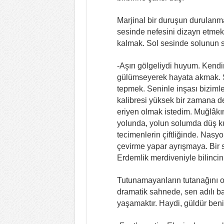
Marjinal bir duruşun durulanm
sesinde nefesini dizayn etmek
kalmak. Sol sesinde solunun 
-Aşırı gölgeliydi huyum. Kend
gülümseyerek hayata akmak. Sen
tepmek. Seninle inşası bizimle
kalibresi yüksek bir zamana d
eriyen olmak istedim. Muğlâkı
yolunda, yolun solumda düş kul
tecimenlerin çiftliğinde. Nasy
çevirme yapar ayrışmaya. Bir 
Erdemlik merdiveniyle bilincin
Tutunamayanların tutanağını okur
dramatik sahnede, sen adılı ba
yaşamaktır. Haydi, güldür beni