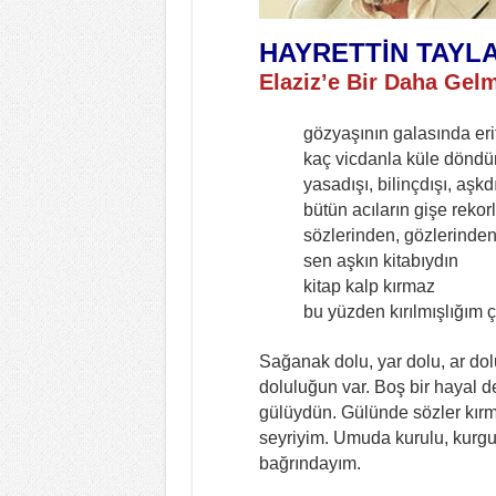
HAYRETTİN TAYL
Elaziz’e Bir Daha Gel
gözyaşının galasında erit
kaç vicdanla küle döndü
yasadışı, bilinçdışı, aşkd
bütün acıların gişe rekorla
sözlerinden, gözlerinden,
sen aşkın kitabıydın
kitap kalp kırmaz
bu yüzden kırılmışlığım ço
Sağanak dolu, yar dolu, ar dol
doluluğun var. Boş bir hayal d
gülüydün. Gülünde sözler kırmız
seyriyim. Umuda kurulu, kurgul
bağrındayım.