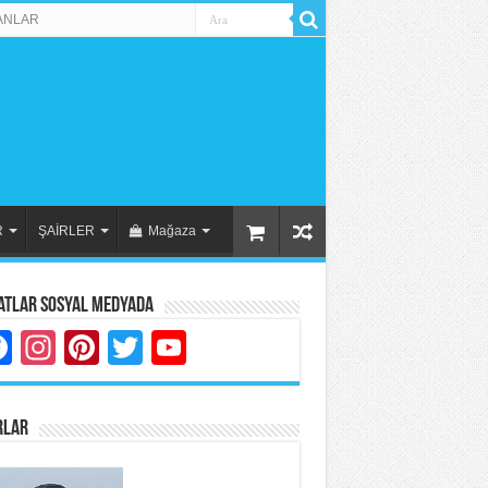
ANLAR
R
ŞAİRLER
Mağaza
atlar Sosyal Medyada
Facebook
Instagram
Pinterest
Twitter
YouTube
RLAR