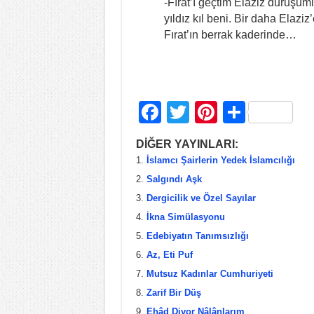
-Fırat’ı geçtim Elaziz duruşuml
yıldız kıl beni. Bir daha Elaziz
Fırat’ın berrak kaderinde…
F
T
Pi
S
a
wi
nt
h
DİĞER YAYINLARI:
c
tt
er
ar
İslamcı Şairlerin Yedek İslamcılığı
e
er
e
e
Salgındı Aşk
b
st
Dergicilik ve Özel Sayılar
İkna Simülasyonu
o
Edebiyatın Tanımsızlığı
o
Az, Eti Puf
k
Mutsuz Kadınlar Cumhuriyeti
Zarif Bir Düş
Ehâd Diyor Nâlânlarım