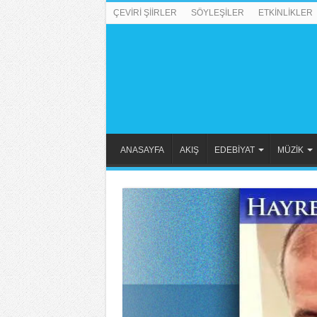
ÇEVİRİ ŞİİRLER
SÖYLEŞİLER
ETKİNLİKLER
ANASAYFA
AKIŞ
EDEBİYAT
MÜZİK