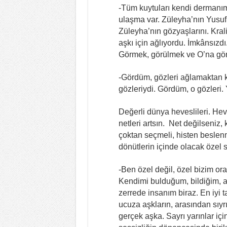
-Tüm kuytuları kendi dermanım
ulaşma var. Züleyha’nın Yusuf 
Züleyha’nın gözyaşlarını. Krali
aşkı için ağlıyordu. İmkânsızd
Görmek, görülmek ve O’na gör
-Gördüm, gözleri ağlamaktan ka
gözleriydi. Gördüm, o gözler
Değerli dünya heveslileri. Hev
netleri artsın. Net değilseniz
çoktan seçmeli, histen beslenm
dönütlerin içinde olacak özel s
-Ben özel değil, özel bizim or
Kendimi bulduğum, bildiğim, aş
zerrede insanım biraz. En iyi 
ucuza aşkların, arasından sıyr
gerçek aşka. Sayrı yarınlar iç