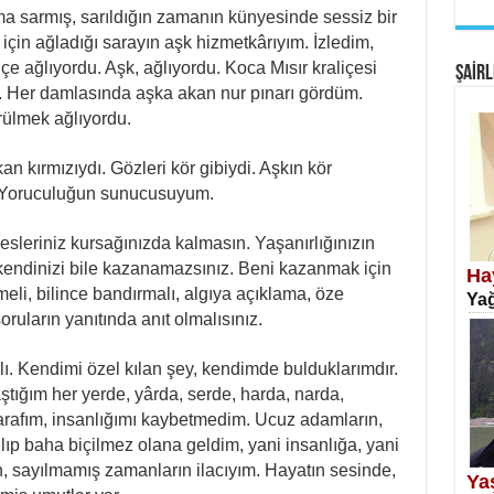
a sarmış, sarıldığın zamanın künyesinde sessiz bir
EM
için ağladığı sarayın aşk hizmetkârıyım. İzledim,
Fan
çe ağlıyordu. Aşk, ağlıyordu. Koca Mısır kraliçesi
ŞAİRL
ı. Her damlasında aşka akan nur pınarı gördüm.
ülmek ağlıyordu.
n kırmızıydı. Gözleri kör gibiydi. Aşkın kör
i. Yoruculuğun sunucusuyum.
SA
esleriniz kursağınızda kalmasın. Yaşanırlığınızın
Erk
, kendinizi bile kazanamazsınız. Beni kazanmak için
Ha
eli, bilince bandırmalı, algıya açıklama, öze
Yağ
oruların yanıtında anıt olmalısınız.
alı. Kendimi özel kılan şey, kendimde bulduklarımdır.
tığım her yerde, yârda, serde, harda, narda,
tarafım, insanlığımı kaybetmedim. Ucuz adamların,
NE
ılıp baha biçilmez olana geldim, yani insanlığa, yani
Öğr
in, sayılmamış zamanların ilacıyım. Hayatın sesinde,
Ya