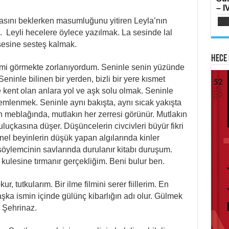
SI
– IV
Oru
Me
asını beklerken masumluğunu yitiren Leyla’nın
Elm
. Leyli hecelere öylece yazılmak. La sesinde lal
sesine sesteş kalmak.
Hece 
imi görmekte zorlanıyordum. Seninle senin yüzünde
inle bilinen bir yerden, bizli bir yere kısmet
 kent olan anlara yol ve aşk solu olmak. Seninle
AB
HA
emlenmek. Seninle aynı bakışta, aynı sıcak yakışta
Mih
Lai
Su
n meblağında, mutlakın her zerresi görünür. Mutlakın
Ram
Yılk
uçkasına düşer. Düşüncelerin civcivleri büyür fikri
onel beyinlerin düşük yapan algılarında kinler
söylemcinin savlarında durulanır kitabı duruşum.
 kulesine tırmanır gerçekliğim. Beni bulur ben.
, tutkularım. Bir ilme filmini serer fiillerim. En
ME
şka ismin içinde gülünç kibarlığın adı olur. Gülmek
İsti
Sİ
Fe
 Şehrinaz.
Çat
Ker