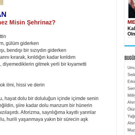
AN
mez Misin Şehrinaz?
ME
Kal
Olm
tin
m, gülüm giderken
ışı, bendışı bir sızıydın giderken
rını kırarak, kırıldığın kadar kırıldım
BUGÜ
 diyemediklerin gitmek yerli bir kıyametti
Umur
Seda
Erki
ME
k ilmi, hissi ve derin
Semi
İçe
Mill
u, hayat dolu bir doluluğun içinde içimde senin
Ahme
eğildin, şiire kadar dolu manzum bir hünerin
Ölüm
ılaşırdı. Aforizma, sayrılığıma kayıtlı yarınlar
Yağ
u, hurili yaşanmaya yakın bir sürecin aşk
Ahme
Muza