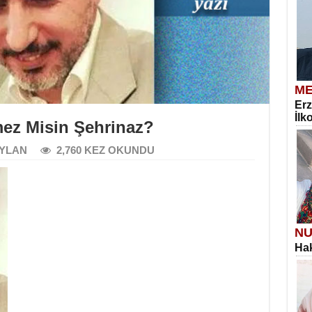
ME
Erz
İlk
mez Misin Şehrinaz?
AYLAN
2,760 KEZ OKUNDU
NU
Hak