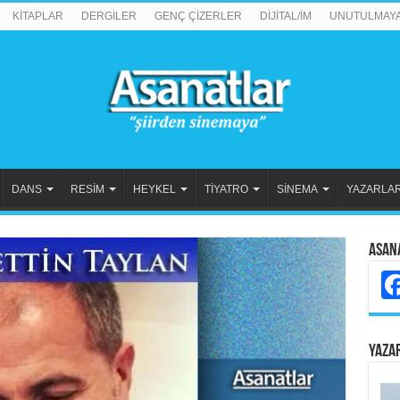
KİTAPLAR
DERGİLER
GENÇ ÇİZERLER
DİJİTAL/İM
UNUTULMAY
DANS
RESİM
HEYKEL
TİYATRO
SİNEMA
YAZARLA
Asan
YAZA