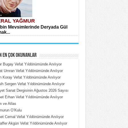
RAL YAĞMUR
bin Mevsimlerinde Deryada Gül
ak...
N EN ÇOK OKUNANLAR
 Bugay Vefat Yıldönümünde Anılıyor
t Umran Vefat Yıldönümünde Anılıyor
n Koray Vefat Yıldönümünde Anılıyor
HMET ÇOBAN
h Sergen Vefat Yıldönümünde Anılıyor
rdeki Put Dışardaki Maskeler...
iyet Sanat Dergisinin Ağustos 2026 Sayısı
t Erhan Vefat Yıldönümünde Anılıyor
 ve Atlas
murun O’Kulu
t Cemal Vefat Yıldönümünde Anılıyor
ffer Akgün Vefat Yıldönümünde Anılıyor