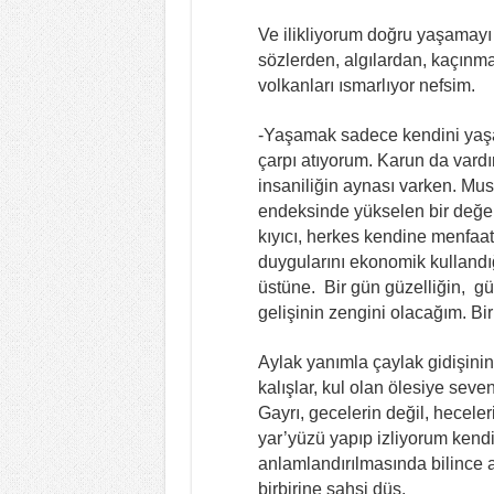
Ve ilikliyorum doğru yaşamay
sözlerden, algılardan, kaçınma
volkanları ısmarlıyor nefsim.
-Yaşamak sadece kendini yaşam
çarpı atıyorum. Karun da vardı
insaniliğin aynası varken. Musa
endeksinde yükselen bir değer
kıyıcı, herkes kendine menfaat
duygularını ekonomik kullandığı
üstüne. Bir gün güzelliğin, gü
gelişinin zengini olacağım. B
Aylak yanımla çaylak gidişinin
kalışlar, kul olan ölesiye sev
Gayrı, gecelerin değil, heceler
yar’yüzü yapıp izliyorum ken
anlamlandırılmasında bilince 
birbirine şahsi düş.