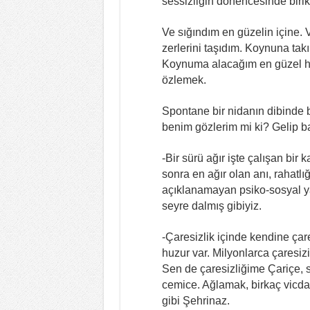
sessizliğin dönencesinde birik
Ve sığındım en güzelin içine. V
zerlerini taşıdım. Koynuna tak
Koynuma alacağım en güzel hed
özlemek.
Spontane bir nidanın dibinde 
benim gözlerim mi ki? Gelip 
-Bir sürü ağır işte çalışan bir 
sonra en ağır olan anı, rahatl
açıklanamayan psiko-sosyal ya
seyre dalmış gibiyiz.
-Çaresizlik içinde kendine ça
huzur var. Milyonlarca çaresi
Sen de çaresizliğime Çariçe,
cemice. Ağlamak, birkaç vicda
gibi Şehrinaz.