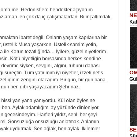
ı ömrüme. Hedonistlere hendekler açıyorum
NE
zlardan, en çok da iç çatışmalardan. Bilinçaltımdaki
Kal
SE
İns
Me
aktan ibaret değil. Onların yaşam kapılarına bir
Eski
r, üstelik Musa yaşarken. Üstelik samimiyetin,
 ile Karun tezatlığında… İyilere, güzel niyetlerim
sin. Kötü niyetliğin borsasında herkes kendine
 devrimcisiyken, sevgini, algını, ruhunu dahası
ÖM
 süreçtin. Tüm yatırımım iyi niyetler, izzeti nefis
Gül
ME
zelliğinin zengini olacağım. Bir gün, bir gün bana
Vag
ir gün ben gibi yaşayacağım Şehrinaz.
Ka
Aya
 hissi yan yana yanıyordu. Kül olan öylesine
en ben. Aylak adamlığım, ay yüzünde dinleniyor.
in gecesindeyim. Harfleri yıldız, senli her şeyi
dimi. Sonsuzluğa onsuzluğu anlatmak. Anlamın
ayak uydurmak. Sen ağlak, ben aylak. İkilemler
SE
Sür