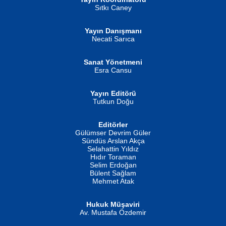
Sıtkı Caney
Yayın Danışmanı
MUSTAFA ORAL
Ahmet Aydın
Necati Sarıca
Şiir, Siyaseti Kaldırmıyor Tanpınar...
Helin...
Sanat Yönetmeni
Esra Cansu
Yayın Editörü
Tutkun Doğu
Editörler
İSMAİL OKUTAN
Gülümser Devrim Güler
Fatma Camcı
Erkeklerin Kahrolması Ne Demektir
Sündüs Arslan Akça
Evvel Zaman Tanrıçası...
Biliyor musunuz? ...
Selahattin Yıldız
Hıdır Toraman
Selim Erdoğan
Bülent Sağlam
Mehmet Atak
Hukuk Müşaviri
Av. Mustafa Özdemir