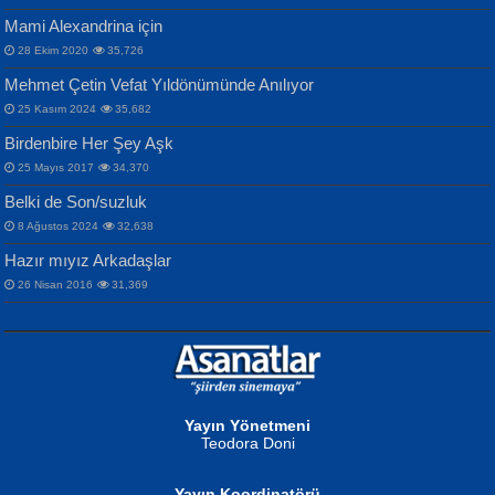
Mami Alexandrina için
28 Ekim 2020
35,726
Mehmet Çetin Vefat Yıldönümünde Anılıyor
25 Kasım 2024
35,682
Birdenbire Her Şey Aşk
NAZIM HİKMET RAN
MAHMUT GÜRBÜZ
Songül Özel
25 Mayıs 2017
34,370
Bir Cezaevinde, Tecritteki Adamın
İbrahim Olmak ve Bitirebilmek...
Mahzen...
Mektupları...
Belki de Son/suzluk
8 Ağustos 2024
32,638
Hazır mıyız Arkadaşlar
26 Nisan 2016
31,369
NURAN KÖSE BAYDAR
Neva Selçuk
Gün Güzeli...
Ben Deniz Değilim ki...
Yayın Yönetmeni
Teodora Doni
Yayın Koordinatörü