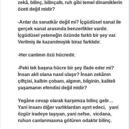
zekâ, bilinç, bilinçaltı, ruh gibi temel dinamiklerin
özeti değil midir?
-Arılar da sanatkâr değil mi? İçgüdüsel sanat ile
gerçek sanat arasında benzerlikler vardır.
İçgüdüsel yeteneğin özünde farklı bir şey var.
Verilmiş ile kazanılmışlık biraz farklıdır.
-Her ca
n
lının özü hücredir.
-Peki tek başına hücre bir şey ifade eder mi?
İnsan akli olana nasıl ulaşır? İnsan zekânın
çiftçisi, kalbin çobanı, algının, bilginin, kaliteli
yaşamanın efendisi değil midir?
Yegâne cevap olarak karşımıza bilinç gelir…
Yani insanı diğer varlıklardan ayırt edeci, yani
özgür iradeye taşıyan, yani nefse, vicdana,
ruhun canlanmasına götüren odaktır bilinç.