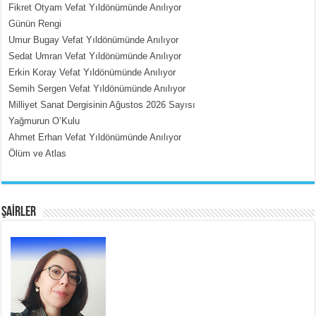
Fikret Otyam Vefat Yıldönümünde Anılıyor
Günün Rengi
Umur Bugay Vefat Yıldönümünde Anılıyor
MEHMET ÇOBAN
Sedat Umran Vefat Yıldönümünde Anılıyor
İçerdeki Put Dışardaki Maskeler...
Erkin Koray Vefat Yıldönümünde Anılıyor
Semih Sergen Vefat Yıldönümünde Anılıyor
Milliyet Sanat Dergisinin Ağustos 2026 Sayısı
Yağmurun O’Kulu
Ahmet Erhan Vefat Yıldönümünde Anılıyor
Ölüm ve Atlas
EMİNE CUMA
Fanatizm Çıkmazı...
ŞAİRLER
SATILMIŞ ÜMİT ÇETİNKAYA