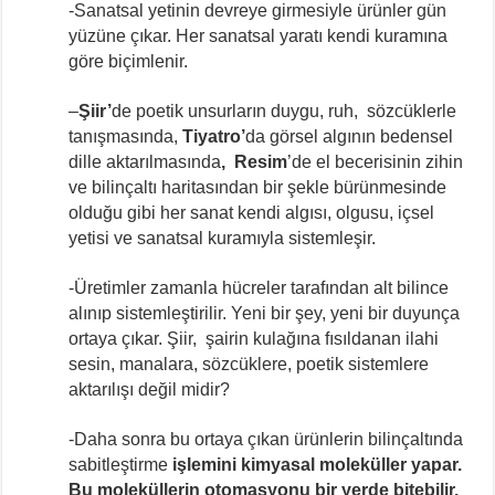
-Sanatsal yetinin devreye girmesiyle ürünler gün
yüzüne çıkar. Her sanatsal yaratı kendi kuramına
göre biçimlenir.
–
Şiir’
de poetik unsurların duygu, ruh, sözcüklerle
tanışmasında,
Tiyatro’
da görsel algının bedensel
dille aktarılmasında
, Resim
’de el becerisinin zihin
ve bilinçaltı haritasından bir şekle bürünmesinde
olduğu gibi her sanat kendi algısı, olgusu, içsel
yetisi ve sanatsal kuramıyla sistemleşir.
-Üretimler zamanla hücreler tarafından alt bilince
alınıp sistemleştirilir. Yeni bir şey, yeni bir duyunça
ortaya çıkar. Şiir, şairin kulağına fısıldanan ilahi
sesin, manalara, sözcüklere, poetik sistemlere
aktarılışı değil midir?
-Daha sonra bu ortaya çıkan ürünlerin bilinçaltında
sabitleştirme
işlemini kimyasal moleküller yapar.
Bu moleküllerin otomasyonu bir yerde bitebilir.