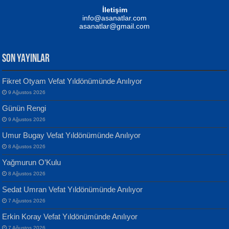
Mustafa Oral
NUHAN NEBİ ÇAM
İletişim
Yağmur Mangası...
Kaptan...
info@asanatlar.com
asanatlar@gmail.com
SON YAYINLAR
Fikret Otyam Vefat Yıldönümünde Anılıyor
9 Ağustos 2026
Yılmaz Ekinci
MUSTAFA KELOĞLU
Günün Rengi
Geceye Söylenen...
Yarına İz Bırakmak...
9 Ağustos 2026
Umur Bugay Vefat Yıldönümünde Anılıyor
8 Ağustos 2026
Yağmurun O’Kulu
8 Ağustos 2026
Sedat Umran Vefat Yıldönümünde Anılıyor
Banu Sancak
ATİLLA ÖZEN
7 Ağustos 2026
Defterimden İçeri...
Sultan Olmadan Önce Eyüp...
Erkin Koray Vefat Yıldönümünde Anılıyor
7 Ağustos 2026