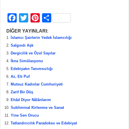
F
T
Pi
S
a
wi
nt
h
DİĞER YAYINLARI:
c
tt
er
ar
İslamcı Şairlerin Yedek İslamcılığı
e
er
e
e
Salgındı Aşk
b
st
Dergicilik ve Özel Sayılar
İkna Simülasyonu
o
Edebiyatın Tanımsızlığı
o
Az, Eti Puf
k
Mutsuz Kadınlar Cumhuriyeti
Zarif Bir Düş
Ehâd Diyor Nâlânlarım
Subliminal Kirlenme ve Sanat
Yine Sen Orucu
Tatlandırıcılık Paradoksu ve Edebiyat