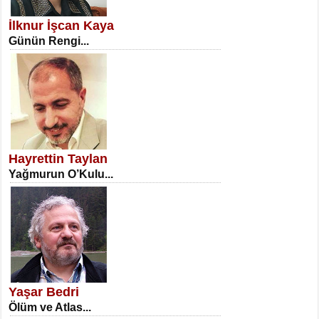
Erkenlik...
İlknur İşcan Kaya
Günün Rengi...
NECLA DİLEK ARSLAN
Öğretmenler Günü Mahkemesi...
Hayrettin Taylan
Yağmurun O’Kulu...
İSA KARATEPE
Ekranlar Arasında Kaybolan İnsan...
Yaşar Bedri
Ölüm ve Atlas...