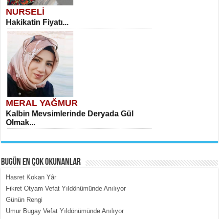
NURSELİ
Hakikatin Fiyatı...
MERAL YAĞMUR
Kalbin Mevsimlerinde Deryada Gül
Olmak...
BUGÜN EN ÇOK OKUNANLAR
Hasret Kokan Yâr
Fikret Otyam Vefat Yıldönümünde Anılıyor
Günün Rengi
MEHMET ÇOBAN
Umur Bugay Vefat Yıldönümünde Anılıyor
İçerdeki Put Dışardaki Maskeler...