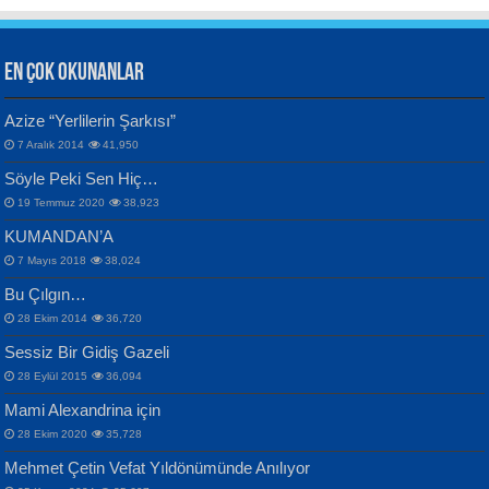
EN ÇOK OKUNANLAR
CAHİT SITKI TARANCI
Azize “Yerlilerin Şarkısı”
Otuz Beş Yaş Şiiri...
VAHDETTİN YİĞİTCAN
Bülent Sağlam
7 Aralık 2014
41,950
Samimiyet Nedir?...
Mescid-i Aksâ Üstüne Ay!...
Söyle Peki Sen Hiç…
19 Temmuz 2020
38,923
KUMANDAN’A
7 Mayıs 2018
38,024
Bu Çılgın…
ERDEM BAYAZIT
28 Ekim 2014
36,720
Sana, Bana, Vatanıma, Ülkemin
İPEK ACAR SERT
Selahattin Yıldız
Sessiz Bir Gidiş Gazeli
İnsanlarına Dair...
Gazze’nin Şecaati, Ümmetin İmtihanı...
İdrakimle Üşürken...
28 Eylül 2015
36,094
Mami Alexandrina için
28 Ekim 2020
35,728
Mehmet Çetin Vefat Yıldönümünde Anılıyor