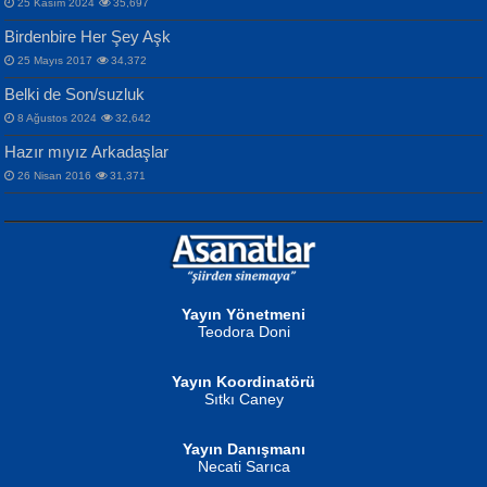
25 Kasım 2024
35,697
Birdenbire Her Şey Aşk
NAZIM HİKMET RAN
MAHMUT GÜRBÜZ
Songül Özel
25 Mayıs 2017
34,372
Bir Cezaevinde, Tecritteki Adamın
İbrahim Olmak ve Bitirebilmek...
Mahzen...
Mektupları...
Belki de Son/suzluk
8 Ağustos 2024
32,642
Hazır mıyız Arkadaşlar
26 Nisan 2016
31,371
NURAN KÖSE BAYDAR
Neva Selçuk
Gün Güzeli...
Ben Deniz Değilim ki...
Yayın Yönetmeni
Teodora Doni
Yayın Koordinatörü
Sıtkı Caney
Yayın Danışmanı
MUSTAFA ORAL
Ahmet Aydın
Necati Sarıca
Şiir, Siyaseti Kaldırmıyor Tanpınar...