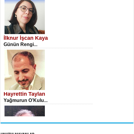
NECLA DİLEK ARSLAN
Öğretmenler Günü Mahkemesi...
İlknur İşcan Kaya
Günün Rengi...
İSA KARATEPE
Ekranlar Arasında Kaybolan İnsan...
Hayrettin Taylan
Yağmurun O’Kulu...