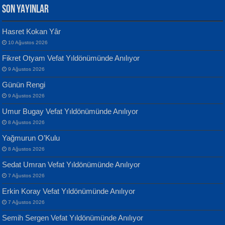
SON YAYINLAR
Hasret Kokan Yâr
10 Ağustos 2026
Yılmaz Ekinci
MUSTAFA KELOĞLU
Fikret Otyam Vefat Yıldönümünde Anılıyor
Geceye Söylenen...
Yarına İz Bırakmak...
9 Ağustos 2026
Günün Rengi
9 Ağustos 2026
Umur Bugay Vefat Yıldönümünde Anılıyor
8 Ağustos 2026
Yağmurun O’Kulu
Banu Sancak
ATİLLA ÖZEN
8 Ağustos 2026
Defterimden İçeri...
Sultan Olmadan Önce Eyüp...
Sedat Umran Vefat Yıldönümünde Anılıyor
7 Ağustos 2026
Erkin Koray Vefat Yıldönümünde Anılıyor
7 Ağustos 2026
Semih Sergen Vefat Yıldönümünde Anılıyor