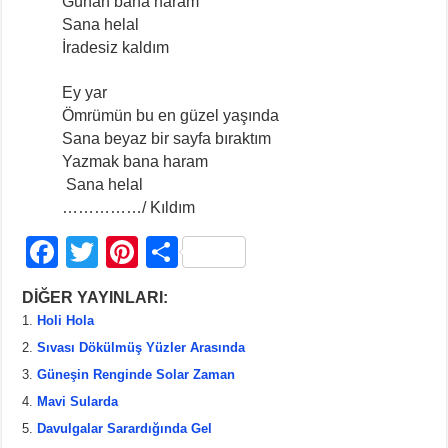
Günah bana haram
Sana helal
İradesiz kaldım
Ey yar
Ömrümün bu en güzel yaşında
Sana beyaz bir sayfa bıraktım
Yazmak bana haram
Sana helal
……………/ Kıldım
F
T
Pi
S
a
wi
nt
h
DİĞER YAYINLARI:
c
tt
er
ar
Holi Hola
e
er
e
e
Sıvası Dökülmüş Yüzler Arasında
b
st
Güneşin Renginde Solar Zaman
Mavi Sularda
o
Davulgalar Sarardığında Gel
o