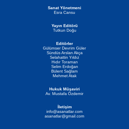
Helin...
Sanat Yönetmeni
Esra Cansu
Yayın Editörü
Tutkun Doğu
Editörler
İSMAİL OKUTAN
Gülümser Devrim Güler
Fatma Camcı
Erkeklerin Kahrolması Ne Demektir
Sündüs Arslan Akça
Evvel Zaman Tanrıçası...
Biliyor musunuz? ...
Selahattin Yıldız
Hıdır Toraman
Selim Erdoğan
Bülent Sağlam
Mehmet Atak
Hukuk Müşaviri
Av. Mustafa Özdemir
Mustafa Oral
NUHAN NEBİ ÇAM
İletişim
Yağmur Mangası...
Kaptan...
info@asanatlar.com
asanatlar@gmail.com