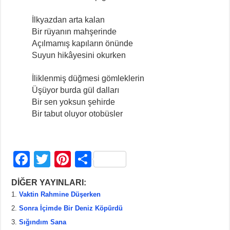
İlkyazdan arta kalan
Bir rüyanın mahşerinde
Açılmamış kapıların önünde
Suyun hikâyesini okurken
İliklenmiş düğmesi gömleklerin
Üşüyor burda gül dalları
Bir sen yoksun şehirde
Bir tabut oluyor otobüsler
F
T
Pi
S
a
wi
nt
h
DİĞER YAYINLARI:
c
tt
er
ar
Vaktin Rahmine Düşerken
e
er
e
e
Sonra İçimde Bir Deniz Köpürdü
b
st
Sığındım Sana