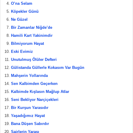
O’na Selam
o
Köpekler Günü
o
Ne Güzel
k
Bir Zamanlar Niğde’de
Hamili Kart Yakinimdir
Bilmiyorum Hayat
Eski Evimiz
Unutulmuş Ölüler Defteri
Gülistanda Güllerle Kokasım Var Bugün
Mahşerin Yollarında
Sen Kalbimden Geçerken
Kalbimde Kışlasın Mağlup Atlar
Seni Bekliyor Narçiçekleri
Bir Kurşun Yarasıdır
Yaşadığımız Hayat
Bana Düşen Sabırdır
Şairlerin Yarası