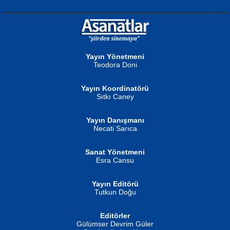
NURAN KÖSE BAYDAR
Neva Selçuk
Gün Güzeli...
Ben Deniz Değilim ki...
Yayın Yönetmeni
Teodora Doni
Yayın Koordinatörü
Sıtkı Caney
Yayın Danışmanı
MUSTAFA ORAL
Ahmet Aydın
Necati Sarıca
Şiir, Siyaseti Kaldırmıyor Tanpınar...
Helin...
Sanat Yönetmeni
Esra Cansu
Yayın Editörü
Tutkun Doğu
Editörler
İSMAİL OKUTAN
Gülümser Devrim Güler
Fatma Camcı