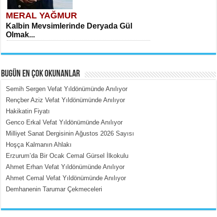
MERAL YAĞMUR
Kalbin Mevsimlerinde Deryada Gül
Olmak...
BUGÜN EN ÇOK OKUNANLAR
Semih Sergen Vefat Yıldönümünde Anılıyor
Rençber Aziz Vefat Yıldönümünde Anılıyor
Hakikatin Fiyatı
MEHMET ÇOBAN
Genco Erkal Vefat Yıldönümünde Anılıyor
İçerdeki Put Dışardaki Maskeler...
Milliyet Sanat Dergisinin Ağustos 2026 Sayısı
Hoşça Kalmanın Ahlakı
Erzurum’da Bir Ocak Cemal Gürsel İlkokulu
Ahmet Erhan Vefat Yıldönümünde Anılıyor
Ahmet Cemal Vefat Yıldönümünde Anılıyor
Demhanenin Tarumar Çekmeceleri
EMİNE CUMA
Fanatizm Çıkmazı...