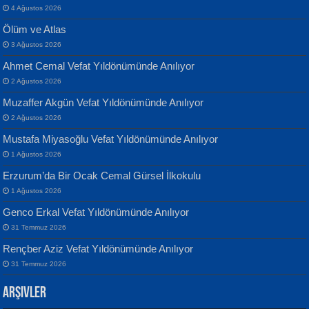
4 Ağustos 2026
Ölüm ve Atlas
3 Ağustos 2026
Ahmet Cemal Vefat Yıldönümünde Anılıyor
Banu Sancak
ATİLLA ÖZEN
2 Ağustos 2026
Defterimden İçeri...
Sultan Olmadan Önce Eyüp...
Muzaffer Akgün Vefat Yıldönümünde Anılıyor
2 Ağustos 2026
Mustafa Miyasoğlu Vefat Yıldönümünde Anılıyor
1 Ağustos 2026
Erzurum’da Bir Ocak Cemal Gürsel İlkokulu
1 Ağustos 2026
İsmail Aydos
EKREM KARABABA
Genco Erkal Vefat Yıldönümünde Anılıyor
İnkisar...
Yaralı Şiir...
31 Temmuz 2026
Rençber Aziz Vefat Yıldönümünde Anılıyor
31 Temmuz 2026
Arşivler