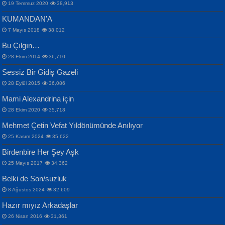
19 Temmuz 2020
38,913
KUMANDAN’A
7 Mayıs 2018
38,012
Bu Çılgın…
ERDEM BAYAZIT
28 Ekim 2014
36,710
Sana, Bana, Vatanıma, Ülkemin
İPEK ACAR SERT
Selahattin Yıldız
Sessiz Bir Gidiş Gazeli
İnsanlarına Dair...
Gazze’nin Şecaati, Ümmetin İmtihanı...
İdrakimle Üşürken...
28 Eylül 2015
36,086
Mami Alexandrina için
28 Ekim 2020
35,718
Mehmet Çetin Vefat Yıldönümünde Anılıyor
25 Kasım 2024
35,622
Birdenbire Her Şey Aşk
NAZIM HİKMET RAN
MAHMUT GÜRBÜZ
Songül Özel
25 Mayıs 2017
34,362
Bir Cezaevinde, Tecritteki Adamın
İbrahim Olmak ve Bitirebilmek...
Mahzen...
Mektupları...
Belki de Son/suzluk
8 Ağustos 2024
32,609
Hazır mıyız Arkadaşlar
26 Nisan 2016
31,361