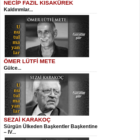
NECİP FAZIL KISAKÜREK
Kaldırımlar...
SELAHATTİN YILDIZ
İnsanın Zindanı...
Kadir Ünal
Ayağıma Dolanan Yokuş...
ÖMER LÜTFİ METE
Gülce...
MEHMET TAŞTAN
Vagon’da Bir Şairle...
Mehmet Çoban
Elmira...
SEZAİ KARAKOÇ
Sürgün Ülkeden Başkentler Başkentine
SITKI CANEY
– IV...
Oruçla Devrim ve Özgürlüğe…...
Suavi Kemal Yazgıç