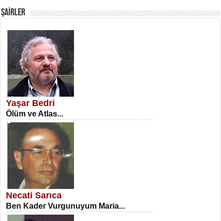
ŞAİRLER
SATILMIŞ ÜMİT ÇETİNKAYA
Erkenlik...
Yaşar Bedri
Ölüm ve Atlas...
NECLA DİLEK ARSLAN
Öğretmenler Günü Mahkemesi...
Necati Sarıca
Ben Kader Vurgunuyum Maria...