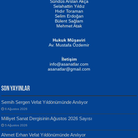
Erkeklerin Kahrolması Ne Demektir
Sündüs Arslan Akça
Evvel Zaman Tanrıçası...
Biliyor musunuz? ...
Selahattin Yıldız
Hıdır Toraman
Selim Erdoğan
Bülent Sağlam
Mehmet Atak
Hukuk Müşaviri
Av. Mustafa Özdemir
Mustafa Oral
NUHAN NEBİ ÇAM
İletişim
Yağmur Mangası...
Kaptan...
info@asanatlar.com
asanatlar@gmail.com
SON YAYINLAR
Semih Sergen Vefat Yıldönümünde Anılıyor
6 Ağustos 2026
Yılmaz Ekinci
MUSTAFA KELOĞLU
Milliyet Sanat Dergisinin Ağustos 2026 Sayısı
Geceye Söylenen...
Yarına İz Bırakmak...
5 Ağustos 2026
Ahmet Erhan Vefat Yıldönümünde Anılıyor